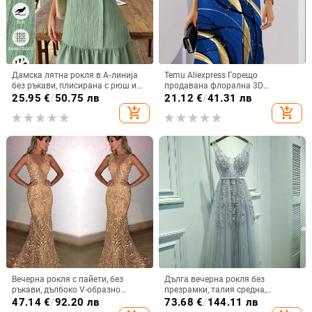
Дамска лятна рокля в А‑линија
Temu Aliexpress Горещо
без ръкави, плисирана с рюш и
продавана флорална 3D
волани, бобено зелена, курортен
дигитален печат модна
25.95
€
/
50.75 лв
21.12
€
/
41.31 лв
стил
ежедневна широка дамска рокля
add_shopping_cart
add_shopping_cart
с кръгло деколте
Вечерна рокля с пайети, без
Дълга вечерна рокля без
ръкави, дълбоко V-образно
презрамки, талия средна,
деколте, силует русалка,
полиестерна основна тъкан и
47.14
€
/
92.20 лв
73.68
€
/
144.11 лв
полиестерна тъкан
хлорирано влакно