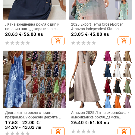
Лятна ежедневна рокля с цип и
2025 Export Temu Cross-Border
половин плат, декоративна с
Amazon Independent Station
двоен джоб и къс ръкав
Пролетна и есенна модна рокля с
28.63
€
/
56.00 лв
23.05
€
/
45.08 лв
дълъг ръкав и кръгло деколте с
add_shopping_cart
add_shopping_cart
щампа
Дълга лятна рокля с принт,
Amazon 2025 Лятна европейска и
презрамки, V-образно деколте, А-
американска рокля, дамска
линия, без ръкав, талия средна;
рокля без ръкави, V-образно
17.53 - 22.00
€
/
26.40
€
/
51.63 лв
материя памук-смес и полиестер
деколте, цип на гърба, елегантна
34.29 - 43.03 лв
add_shopping_cart
add_shopping_cart
дълга пола от едно парче