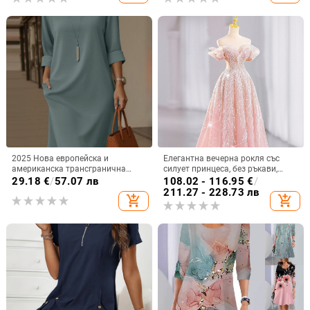
2025 Нова европейска и
Елегантна вечерна рокля със
американска трансгранична
силует принцеса, без ръкави,
елегантна рокля с кръгло
дълга пола, талия средна,
29.18
€
/
57.07 лв
108.02 - 116.95
€
/
деколте, универсална,
полиестер
211.27 - 228.73 лв
add_shopping_cart
add_shopping_cart
едноцветна, със страничен джоб
и среден ръкав