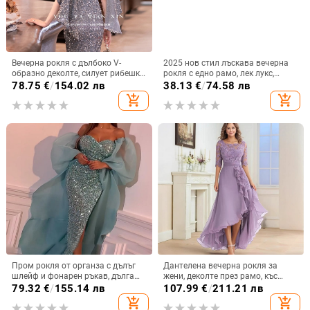
Вечерна рокля с дълбоко V-
2025 нов стил лъскава вечерна
образно деколте, силует рибешка
рокля с едно рамо, лек лукс,
опашка, без ръкави, дълга пола,
нишова, тънка, висок клас,
78.75
€
/
154.02 лв
38.13
€
/
74.58 лв
полиестър 80-90%
водеща, висок клас тост рокля
add_shopping_cart
add_shopping_cart
Пром рокля от органза с дълъг
Дантелена вечерна рокля за
шлейф и фонарен ръкав, дълга
жени, деколте през рамо, къс
пола — Пролет 2024
ръкав, дълга A-линия парти
79.32
€
/
155.14 лв
107.99
€
/
211.21 лв
рокля с висока талия
add_shopping_cart
add_shopping_cart