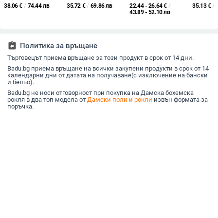
рамене, стройна
ръкав, намаляваща
презрамки тип
Лятна ре
38.06
€
/
74.44 лв
35.72
€
/
69.86 лв
22.44 - 26.64
€
/
35.13
€
/
кройка за сватбено
възрастта, за жени с
спагети, без ръкави,
темпера
43.89 - 52.10 лв
тържество
големи размери
U-образно деколте,
талия Тъ
талия в средата
жени
assignment_return
Политика за връщане
Търговецът приема връщане за този продукт в срок от 14 дни.
Badu.bg приема връщане на всички закупени продукти в срок от 14
календарни дни от датата на получаване(с изключение на бански
и бельо).
Badu.bg не носи отговорност при покупка на Дамска бохемска
рокля в два топ модела от
Дамски поли и рокли
извън формата за
поръчка.