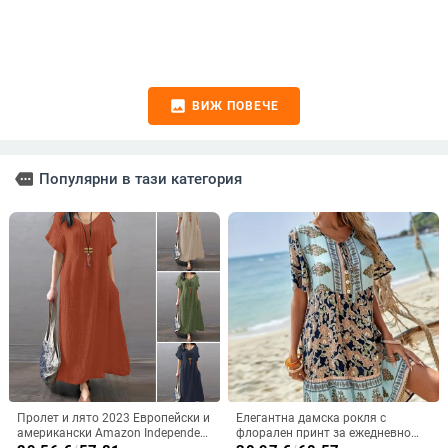
image
ВИЖ ПОВЕЧЕ
more
Популярни в тази категория
Пролет и лято 2023 Европейски и
Елегантна дамска рокля с
американски Amazon Independent
флорален принт за ежедневно
Station ebay Памучна и ленена
пътуване до работа, европейска