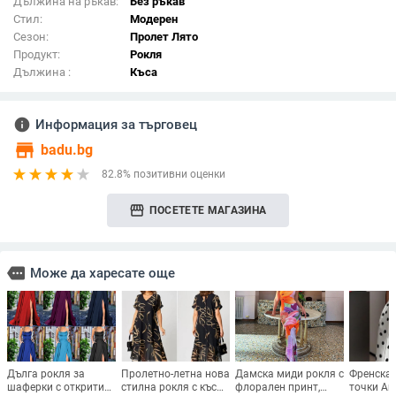
Дължина на ръкав:
Без ръкав
Стил:
Модерен
Сезон:
Пролет Лято
Продукт:
Рокля
Дължина :
Къса
info
Информация за търговец
store
badu.bg
82.8% позитивни оценки
storefront
ПОСЕТЕТЕ МАГАЗИНА
more
Може да харесате още
Дълга рокля за
Пролетно-летна нова
Дамска миди рокля с
Френска 
шаферки с открити
стилна рокля с къс
флорален принт,
точки A