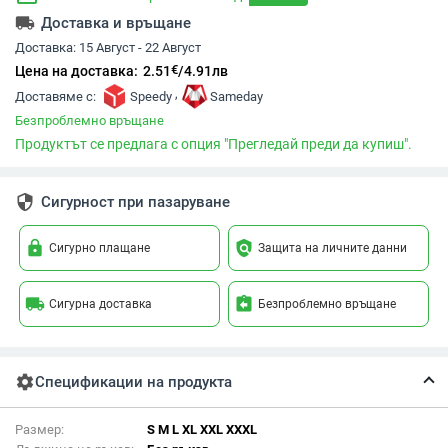
local_shipping
Доставка и връщане
Доставка:
15 Август - 22 Август
€
Цена на доставка:
2.51
/
4.91
лв
,
Доставяме с:
Speedy
Sameday
Безпроблемно връщане
Продуктът се предлага с опция "Прегледай преди да купиш".
security
Сигурност при пазаруване
lock
policy
Сигурно плащане
Защита на личните данни
local_shipping
assignment_return
Сигурна доставка
Безпроблемно връщане
settings
Спецификации на продукта
Размер:
S M L XL XXL XXXL