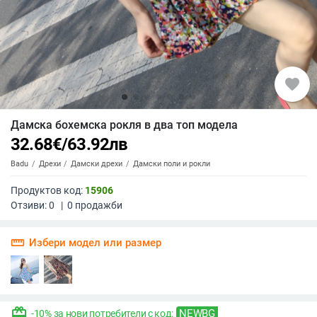
favorite
Дамска бохемска рокля в два топ модела
32.68
€
/
63.92
лв
Badu
Дрехи
Дамски дрехи
Дамски поли и рокли
Продуктов код:
15906
Отзиви:
0
|
0
продажби
straighten
Избери модел или размер
redeem
NEWBG
-10% за нови потребители с код: