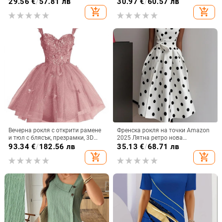
29.56
€
/
57.81 лв
30.97
€
/
60.57 лв
широка ежедневна едноцветна
и американска, трансгранична,
add_shopping_cart
add_shopping_cart
рокля с джобове Дамско облекло
Amazon, 2025 г.
Вечерна рокля с открити рамене
Френска рокля на точки Amazon
и тюл с блясък, презрамки, 3D
2025 Лятна ретро нова
мотив пеперуда и пайети, без
темпераментна талия Тънка
93.34
€
/
182.56 лв
35.13
€
/
68.71 лв
ръкави, талия средна, полиестер
пола за жени
add_shopping_cart
add_shopping_cart