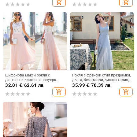
add_shopping_cart
add_shopping_cart
Шифонова макси рокля с
Рокля с френски стил презрамки,
дантелени вложки и пачуърк
дълга, без ръкави, висока талия,
детайл, А-образна силуета,
квадратно деколте
32.01
€
/
62.61 лв
35.99
€
/
70.39 лв
кръгло деколте, висока талия
add_shopping_cart
add_shopping_cart