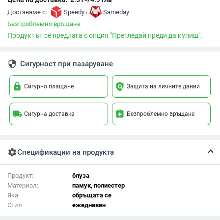
,
Доставяме с:
Speedy
Sameday
Безпроблемно връщане
Продуктът се предлага с опция "Прегледай преди да купиш".
security
Сигурност при пазаруване
lock
policy
Сигурно плащане
Защита на личните данни
local_shipping
assignment_return
Сигурна доставка
Безпроблемно връщане
settings
Спецификации на продукта
Продукт:
блуза
Материал:
памук, полиестер
Яка:
обръщата се
Стил:
ежедневен