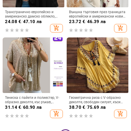
Трансгранично европейско и
Външна търговия през границата
американско дамско облекло,
европейски и американски нови
големи размери, нови топове с
дамски ежедневни V-образни
24.08
€
/
47.10 лв
23.72
€
/
46.39 лв
леопардов принт и V-образно
деколтета обикновен пуловер
add_shopping_cart
add_shopping_cart
деколте, къси ръкави
дигитален печат елегантна горна
жилетка тениска
Тениска с пайети и полиестер, V-
Геометрична риза с V‑образно
образно деколте, къс ръкав,
деколте, свободен силует, къси
свободна кройка, колажен
ръкави с лист лотуса, дължина
31.14
€
/
60.90 лв
38.70
€
/
75.69 лв
дизайн
50–65 см
add_shopping_cart
add_shopping_cart