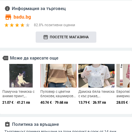
info
Информация за търговец
store
badu.bg
82.8% позитивни оценки
storefront
ПОСЕТЕТЕ МАГАЗИНА
more
Може да харесате още
Памучна тениска с
Пуловер с цветни
Дамска бяла тениска
Европейс
аниме принт,
блокове, кашмирово-
с къс ръкав,
америка
свободна кройка,
акрилна смес, дълги
свободен силует,
трансгр
21.07
€
/
41.21 лв
40.74
€
/
79.68 лв
13.79
€
/
26.97 лв
28.05
€
/
дълги ръкави, 95%+
ръкави, кръгла яка,
корейски стил, плюс
пролетно
памук
стандартна кройка
размер, летен топ.
нова бох
ваканцио
дълъг ръ
образно 
assignment_return
Политика за връщане
връзки з
Търговецът приема връщане за този продукт в срок от 14 дни.