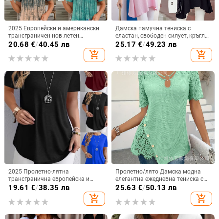
2025 Европейски и американски
Дамска памучна тениска с
трансграничен нов летен
еластан, свободен силует, кръгло
щампован къс ръкав с V-образно
деколте, къси ръкави, средна
20.68
€
/
40.45 лв
25.17
€
/
49.23 лв
деколте, дамски модерен
дължина
add_shopping_cart
add_shopping_cart
полуръкав с висококачествен
ластик
2025 Пролетно-лятна
Пролетно/лято Дамска модна
трансгранична европейска и
елегантна ежедневна тениска с
американска Amazon Wish Export
плетена дантела и бродерия,
19.61
€
/
38.35 лв
25.63
€
/
50.13 лв
Нова пролетно-лятна тениска с
плътен цвят, кръгло деколте, къс
add_shopping_cart
add_shopping_cart
чист цвят и елегантни копчета за
ръкав, дамска дълга версия
гръб