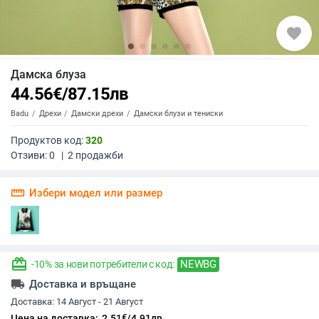
favorite
Дамска блуза
44.56
€
/
87.15
лв
Badu
Дрехи
Дамски дрехи
Дамски блузи и тениски
Продуктов код:
320
Отзиви:
0
|
2
продажби
straighten
Избери модел или размер
redeem
NEWBG
-10% за нови потребители с код:
local_shipping
Доставка и връщане
Доставка:
14 Август - 21 Август
€
Цена на доставка:
2.51
/
4.91
лв