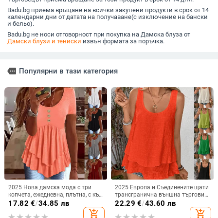
Badu.bg приема връщане на всички закупени продукти в срок от 14
календарни дни от датата на получаване(с изключение на бански
и бельо).
Badu.bg не носи отговорност при покупка на Дамска блуза от
Дамски блузи и тениски
извън формата за поръчка.
more
Популярни в тази категория
2025 Нова дамска мода с три
2025 Европа и Съединените щати
копчета, ежедневна, плътна, с къс
трансгранична външна търговия
ръкав, Amazon, трансгранична,
нова жилетка с презрамка, без
17.82
€
/
34.85 лв
22.29
€
/
43.60 лв
европейска и американска
ръкави, двуслойна тениска с
add_shopping_cart
add_shopping_cart
каишка и опашка