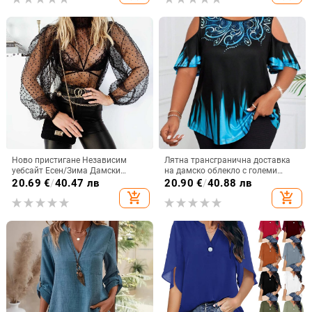
Ново пристигане Независим
Лятна трансгранична доставка
уебсайт Есен/Зима Дамски
на дамско облекло с големи
прозрачен топ с дълъг ръкав и
размери, 3D дигитален
20.69
€
/
40.47 лв
20.90
€
/
40.88 лв
висока яка в европейски и
градиентен печат, тениска с къс
add_shopping_cart
add_shopping_cart
американски стил
ръкав, кръгло деколте и отворени
рамене.