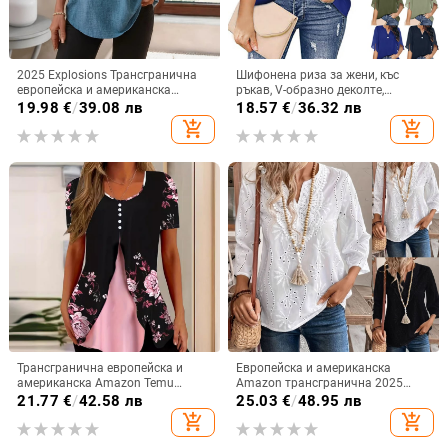
2025 Explosions Трансгранична
Шифонена риза за жени, къс
европейска и американска
ръкав, V-образно деколте,
дамска модна ежедневна риза с
моноцветна, закопчаване с едно
19.98
€
/
39.08 лв
18.57
€
/
36.32 лв
деветточков ръкав и назъбено V-
копче, свободен силует, средна
add_shopping_cart
add_shopping_cart
образно деколте за жени
дължина
Трансгранична европейска и
Европейска и американска
американска Amazon Temu
Amazon трансгранична 2025
Лятна нова дамска тениска с
пролетно-летна нова дамска топ
21.77
€
/
42.58 лв
25.03
€
/
48.95 лв
флорален принт и кръгло
хлабава V-образно деколте рог
add_shopping_cart
add_shopping_cart
деколте, фалшива
ръкав дантела бродирана риза
двукомпонентна копче и къс