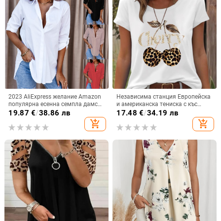
2023 AliExpress желание Amazon
Независима станция Европейска
популярна есенна семпла дамска
и американска тениска с къс
риза с дълъг ръкав и V-образно
ръкав, дамска черешова
19.87
€
/
38.86 лв
17.48
€
/
34.19 лв
деколте с копчета дамска риза
леопардова щампа, черешова
add_shopping_cart
add_shopping_cart
кръгла яка, свободна тениска с
къс ръкав, голям размер,
трансграничен износ