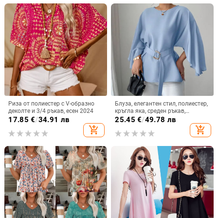
ръкав
Риза от полиестер с V-образно
Блуза, елегантен стил, полиестер,
деколте и 3/4 ръкав, есен 2024
кръгла яка, среден ръкав,
тромпет ръкав
17.85
€
/
34.91 лв
25.45
€
/
49.78 лв
add_shopping_cart
add_shopping_cart