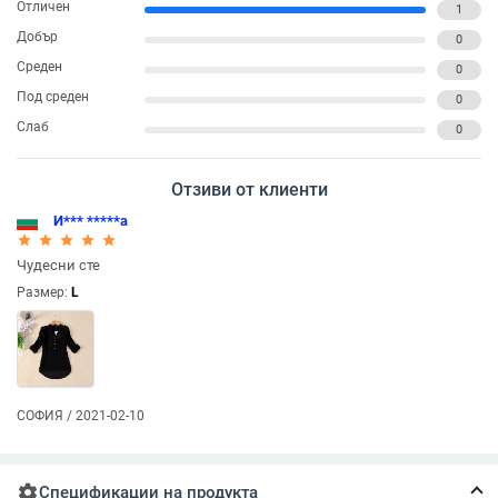
Отличен
1
Добър
0
Среден
0
Под среден
0
Слаб
0
Отзиви от клиенти
И*** *****а
star_rate
star_rate
star_rate
star_rate
star_rate
Чудесни сте
Размер:
L
СОФИЯ / 2021-02-10
settings
Спецификации на продукта