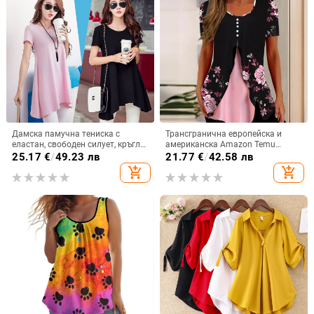
Дамска памучна тениска с
Трансгранична европейска и
еластан, свободен силует, кръгло
американска Amazon Temu
деколте, къси ръкави, средна
Лятна нова дамска тениска с
25.17
€
/
49.23 лв
21.77
€
/
42.58 лв
дължина
флорален принт и кръгло
add_shopping_cart
add_shopping_cart
деколте, фалшива
двукомпонентна копче и къс
ръкав