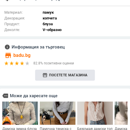
Материал:
памук
Декорация:
копчета
Продукт:
блуза
Деколте:
V–образно
info
Информация за търговец
store
badu.bg
82.8% позитивни оценки
storefront
ПОСЕТЕТЕ МАГАЗИНА
more
Може да харесате още
Дамска зимна блуза
Памучна тениска с
Безръкав дамски топ
Дамска т