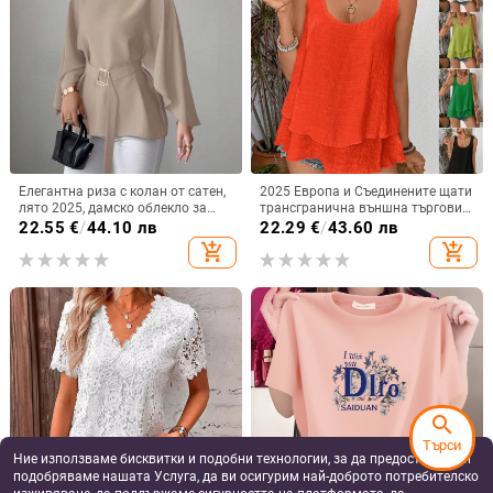
Елегантна риза с колан от сатен,
2025 Европа и Съединените щати
лято 2025, дамско облекло за
трансгранична външна търговия
през граница, Aliexpress, Amazon,
нова жилетка с презрамка, без
22.55
€
/
44.10 лв
22.29
€
/
43.60 лв
ежедневен комфорт, независима
ръкави, двуслойна тениска с
add_shopping_cart
add_shopping_cart
станция
каишка и опашка
search
Търси
Ние използваме бисквитки и подобни технологии, за да предоставяме и
подобряваме нашата Услуга, да ви осигурим най-доброто потребителско