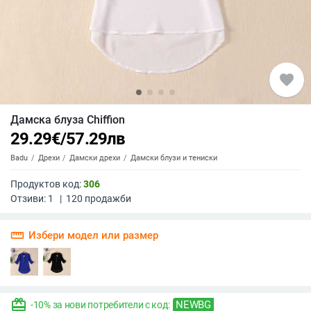
favorite
Дамска блуза Chiffion
29.29
€
/
57.29
лв
Badu
Дрехи
Дамски дрехи
Дамски блузи и тениски
Продуктов код:
306
Отзиви:
1
|
120
продажби
straighten
Избери модел или размер
redeem
NEWBG
-10% за нови потребители с код: