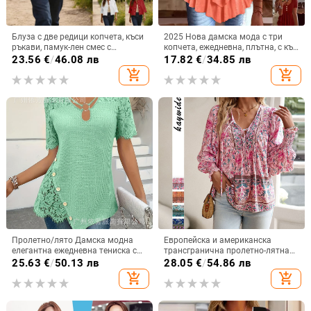
Блуза с две редици копчета, къси
2025 Нова дамска мода с три
ръкави, памук-лен смес с
копчета, ежедневна, плътна, с къс
спандекс, свободна кройка
ръкав, Amazon, трансгранична,
23.56
€
/
46.08 лв
17.82
€
/
34.85 лв
европейска и американска
add_shopping_cart
add_shopping_cart
Пролетно/лято Дамска модна
Европейска и американска
елегантна ежедневна тениска с
трансгранична пролетно-лятна
плетена дантела и бродерия,
2025 нова бохемска
25.63
€
/
50.13 лв
28.05
€
/
54.86 лв
плътен цвят, кръгло деколте, къс
ваканционна риза с дълъг ръкав
add_shopping_cart
add_shopping_cart
ръкав, дамска дълга версия
и V-образно деколте с връзки за
жени