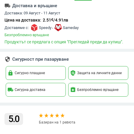
local_shipping
Доставка и връщане
Доставка:
09 Август - 11 Август
€
Цена на доставка:
2.51
/
4.91
лв
,
Доставяме с:
Speedy
Sameday
Безпроблемно връщане
Продуктът се предлага с опция "Прегледай преди да купиш".
security
Сигурност при пазаруване
lock
policy
Сигурно плащане
Защита на личните данни
local_shipping
assignment_return
Сигурна доставка
Безпроблемно връщане
5.0
Базиран на 1 ревюта