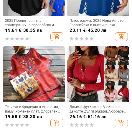
2025 Пролетно-лятна
Плюс размер 2025 Нова Amazon
трансгранична европейска и
Европейска и американска
американска Amazon Wish Export
трансгранична дамска лятна
19.61
€
/
38.35 лв
23.11
€
/
45.20 лв
Нова пролетно-лятна тениска с
европейска и американска секси
add_shopping_cart
add_shopping_cart
чист цвят и елегантни копчета за
тениска с V-образно деколте и
гръб
кръстосани презрамки с къс
ръкав
Тениска с бродерия в етно стил,
Дамска футболка с V-образно
памучно-ленен плат, флорален
деколте, дълги ръкави, А-образен
мотив, свободен силует
силует, памучна материя
19.58
€
/
38.30 лв
26.16
€
/
51.16 лв
add_shopping_cart
add_shopping_cart