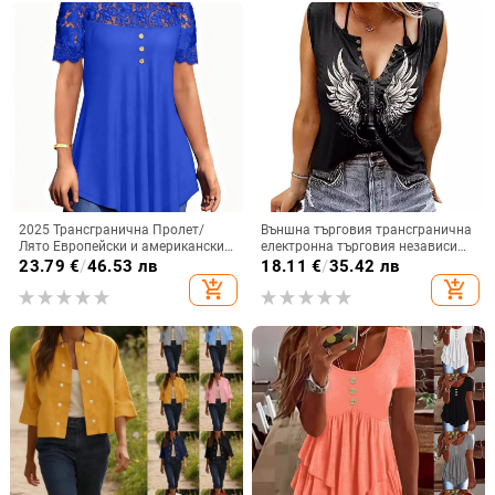
2025 Трансгранична Пролет/
Външна търговия трансгранична
Лято Европейски и американски
електронна търговия независима
Ново дамско облекло
станция Amazon Amazon нова
23.79
€
/
46.53 лв
18.11
€
/
35.42 лв
Едноцветна дантелена тениска с
крила щампована цветна
add_shopping_cart
add_shopping_cart
къс ръкав и кръгло деколте
памучна дамска тениска