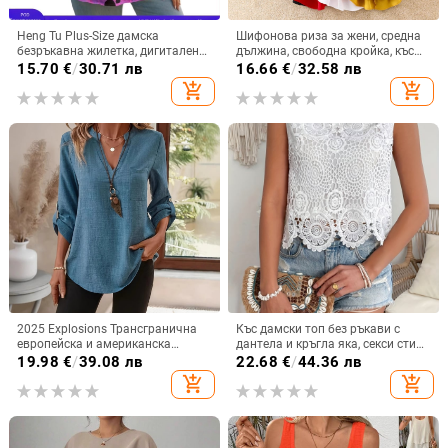
Heng Tu Plus-Size дамска
Шифонова риза за жени, средна
безръкавна жилетка, дигитален
дължина, свободна кройка, къс
животински принт, полиестер,
ръкав, едноцветна, полиестер
15.70
€
/
30.71 лв
16.66
€
/
32.58 лв
кръгло деколте, свободен силует,
90–95%
add_shopping_cart
add_shopping_cart
лято
2025 Explosions Трансгранична
Къс дамски топ без ръкави с
европейска и американска
дантела и кръгла яка, секси стил,
дамска модна ежедневна риза с
кратък дизайн; съдържание на
19.98
€
/
39.08 лв
22.68
€
/
44.36 лв
деветточков ръкав и назъбено V-
основната тъкан 90–95%
add_shopping_cart
add_shopping_cart
образно деколте за жени