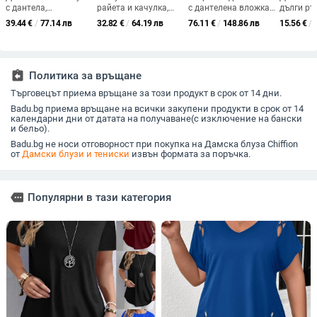
с дантела,
райета и качулка,
с дантелена вложка
дълги ръ
подплатена с флийс
дълги ръкави,
и V-образно деколте,
дълбоко 
39.44
€
/
77.14 лв
32.82
€
/
64.19 лв
76.11
€
/
148.86 лв
15.56
€
/
за топлина, ласкаещ
пришити детайли
памук, едноцветен,
деколте,
силуета, дълъг ръкав
слим фит
силует; 
еластано
(есен 202
assignment_return
Политика за връщане
Търговецът приема връщане за този продукт в срок от 14 дни.
Badu.bg приема връщане на всички закупени продукти в срок от 14
календарни дни от датата на получаване(с изключение на бански
и бельо).
Badu.bg не носи отговорност при покупка на Дамска блуза Chiffion
от
Дамски блузи и тениски
извън формата за поръчка.
more
Популярни в тази категория