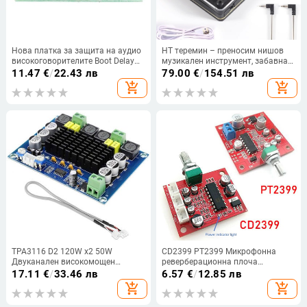
Нова платка за защита на аудио
HT теремин – преносим нишов
високоговорителите Boot Delay
музикален инструмент, забавна
DC Protect Kit Направи си сам
гийк джаджа, подарък за
11.47
€
/
22.43 лв
79.00
€
/
154.51 лв
двоен канал
приятеля
add_shopping_cart
add_shopping_cart
TPA3116 D2 120W x2 50W
CD2399 PT2399 Микрофонна
Двуканален високомощен
реверберационна плоча
цифров аудио музикален
Реверберационна платка Без
17.11
€
/
33.46 лв
6.57
€
/
12.85 лв
усилвател Платка Стерео
предусилвател Функционален
add_shopping_cart
add_shopping_cart
усилвател Платка за
модул DC5-15V 6-15V
високоговорители XH-M543