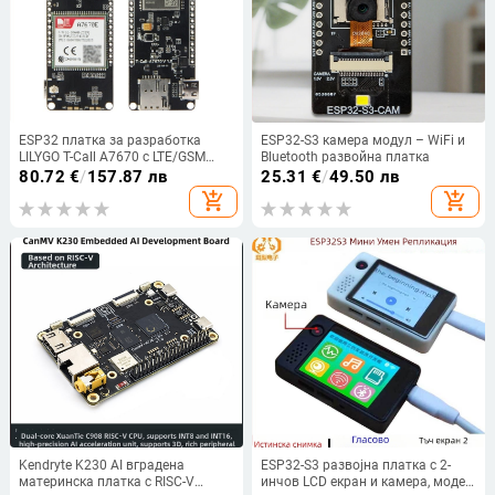
ESP32 платка за разработка
ESP32-S3 камера модул – WiFi и
LILYGO T-Call A7670 с LTE/GSM
Bluetooth развойна платка
модул A7670E, 4G/2G
80.72
€
/
157.87 лв
25.31
€
/
49.50 лв
add_shopping_cart
add_shopping_cart
Kendryte K230 AI вградена
ESP32-S3 развојна платка с 2-
материнска платка с RISC-V
инчов LCD екран и камера, модел