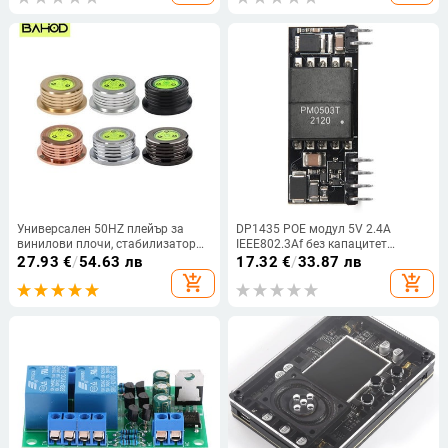
Универсален 50HZ плейър за
DP1435 POE модул 5V 2.4A
винилови плочи, стабилизатор
IEEE802.3Af без капацитет
на дискова грамофона с ниво на
Поддържа 100M 1000M POE
27.93
€
/
54.63 лв
17.32
€
/
33.87 лв
грамофона, стабилизатор на
модул
add_shopping_cart
add_shopping_cart
плейъра, 7 мм скоба за тежести