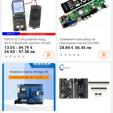
ESP32-S3 Core развоен борд,
Преминете към избор на
Wi‑Fi и Bluetooth, DevKitC-1N16R8
програмна платка HDV56R-
Xiaozhi AI гласов чат модул
ASV3.0 LCD телевизор без
13.55 - 49.79
€
/
28.86
€
/
56.45 лв
драйвери дънна платка HDVX9
26.50 - 97.38 лв
add_shopping_cart
add_shopping_cart
контролна платка 03