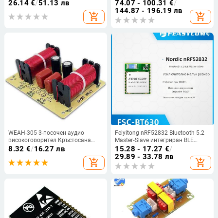
двойно ядро и модул за
N16R8
26.14
€
/
51.13 лв
74.07 - 100.31
€
/
разпознаване на образи, Linux
144.87 - 196.19 лв
add_shopping_cart
add_shopping_cart
съвместима.
WEAH-305 3-посочен аудио
Feiyitong nRF52832 Bluetooth 5.2
високоговорител Кръстосана
Master‑Slave интегриран BLE
верига Високи средни честоти
модул за прозрачно предаване
8.32
€
/
16.27 лв
15.28 - 17.27
€
/
Бас Модул Честотен делител
на серийни данни
29.89 - 33.78 лв
add_shopping_cart
add_shopping_cart
Домашен високоговорител
Ремонт на филтър