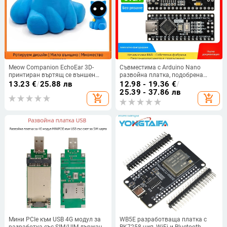
Meow Companion EchoEar 3D-
Съвместима с Arduino Nano
принтиран въртящ се външен
развойна платка, подобрена
корпус за котка, LCD-съвместим
версия ATmega328P
13.23
€
/
25.88 лв
12.98 - 19.36
€
/
микроконтролер, платка за
25.39 - 37.86 лв
add_shopping_cart
add_shopping_cart
програмиране за начинаещи
Мини PCIe към USB 4G модул за
WB5E разработваща платка с