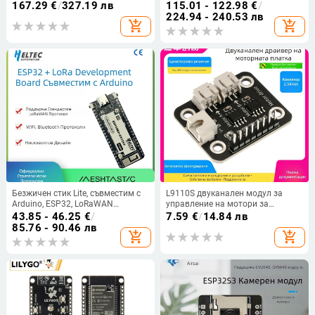
720×1280 ESP32-P4 Luckfox
реле с RS485 дигитален вход и
167.29
€
/
327.19 лв
115.01 - 122.98
€
/
Lyra/Omni
мрежов интерфейс
224.94 - 240.53 лв
add_shopping_cart
add_shopping_cart
Безжичен стик Lite, съвместим с
L9110S двуканален модул за
Arduino, ESP32, LoRaWAN
управление на мотори за
протокол, WIFI, Bluetooth
проследяващ робот, съвместим с
43.85 - 46.25
€
/
7.59
€
/
14.84 лв
Arduino сенсорен комплект (HS-
85.76 - 90.46 лв
add_shopping_cart
add_shopping_cart
F09A: единичен високо ниво
триггер; двойно задвижване на
мотори; работна температура
30)