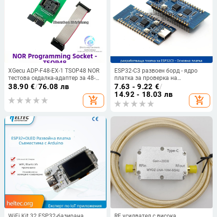
XGecu ADP-F48-EX-1 TSOP48 NOR
ESP32-C3 развоен борд - ядро
тестова седалка-адаптер за 48-
платка за проверка на
пинов чип, съвместим с T48
функционалността на ESP32-C3
38.90
€
/
76.08 лв
7.63 - 9.22
€
/
програмист
чипа, 2,4 GHz Wi-Fi и Bluetooth
14.92 - 18.03 лв
add_shopping_cart
add_shopping_cart
модул
WiFi Kit 32 ESP32-базирана
RF усилвател с висока