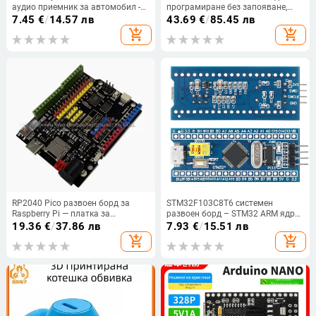
аудио приемник за автомобил -
програмиране без запояване,
DIY платка за MP3
поддържа F103/F0/F4/L0
7.45
€
/
14.57 лв
43.69
€
/
85.45 лв
възпроизвеждане
add_shopping_cart
add_shopping_cart
RP2040 Pico развоен борд за
STM32F103C8T6 системен
Raspberry Pi — платка за
развоен борд – STM32 ARM ядро
програмиране и учене на
платка за образование, IP20,
19.36
€
/
37.86 лв
7.93
€
/
15.51 лв
контролер
марка TSCINBUNY
add_shopping_cart
add_shopping_cart