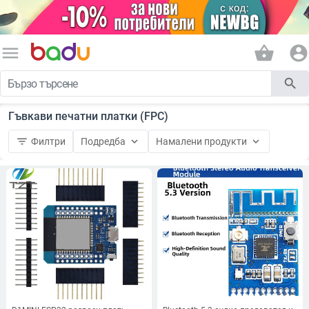
menu
shopping_basket
account_circle
search
Гъвкави печатни платки (FPC)
filter_list
keyboard_arrow_down
keyboard_arrow_down
Филтри
Подредба
Намалени продукти