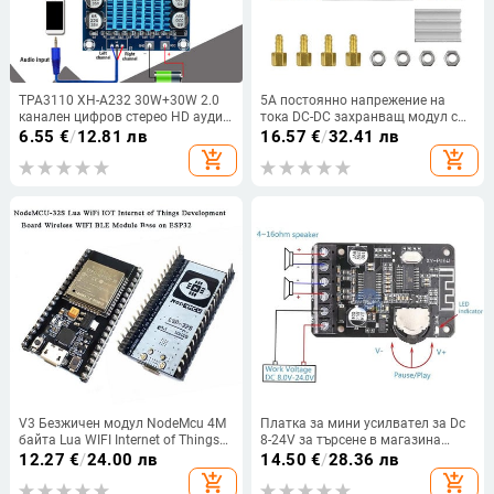
TPA3110 XH-A232 30W+30W 2.0
5A постоянно напрежение на
канален цифров стерео HD аудио
тока DC-DC захранващ модул с
усилвател на мощност
напрежение и ток на мощността
6.55
€
/
12.81 лв
16.57
€
/
32.41 лв
Двуканален цифров аудио
Дисплей за регулируема
add_shopping_cart
add_shopping_cart
усилвател DC 8-26V3A
регулаторна платка на
мощността
V3 Безжичен модул NodeMcu 4M
Платка за мини усилвател за Dc
байта Lua WIFI Internet of Things
8-24V за търсене в магазина
Платка за разработка, базирана
Домашно кино Spea Нова
12.27
€
/
24.00 лв
14.50
€
/
28.36 лв
на ESP8266 ESP-12E за arduino
доставка
add_shopping_cart
add_shopping_cart
CP2102