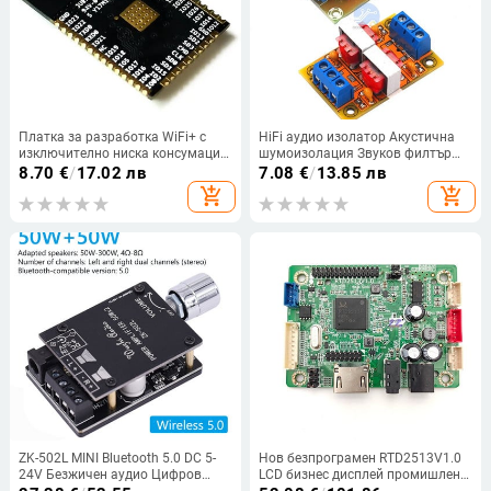
Платка за разработка WiFi+ с
HiFi аудио изолатор Акустична
изключително ниска консумация
шумоизолация Звуков филтър
на енергия, двуядрен ESP-32S
Намаляване на шума Акустичен
8.70
€
/
17.02 лв
7.08
€
/
13.85 лв
ESP32-WROOM-32D ESP32-
аудио стерео супресор за
add_shopping_cart
add_shopping_cart
WROOM-32U ESP 32
заземяване
ZK-502L MINI Bluetooth 5.0 DC 5-
Нов безпрограмен RTD2513V1.0
24V Безжичен аудио Цифров
LCD бизнес дисплей промишлена
усилвател на мощност Стерео
контролна дънна платка HDMI