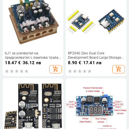
6J1 за усилвател на
RP2040 Zero Dual Core
предусилвател с лампова тръба
Development Board Large Storage
o Board Amplificador Pre-Amp Bile
High Performance Dual Core Cortex
18.47
€
/
36.12 лв
8.90
€
/
17.41 лв
Buffer DIY 12V
M0+Processor PICO Board for
add_shopping_cart
add_shopping_cart
Raspberry Pi