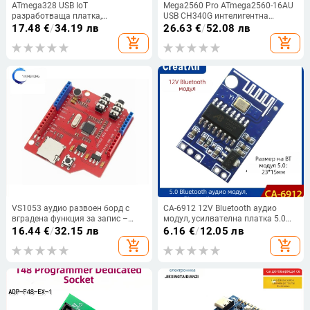
ATmega328 USB IoT
Mega2560 Pro ATmega2560-16AU
разработваща платка,
USB CH340G интелигентна
съвместима с Arduino Uno R3 —
електронна развойна платка
17.48
€
/
34.19 лв
26.63
€
/
52.08 лв
IP20, за вградени разработки
add_shopping_cart
add_shopping_cart
VS1053 аудио развоен борд с
CA-6912 12V Bluetooth аудио
вградена функция за запис –
модул, усилвателна платка 5.0
модел VS1053, марка Yixinsheng
Bluetooth приемник
16.44
€
/
32.15 лв
6.16
€
/
12.05 лв
add_shopping_cart
add_shopping_cart