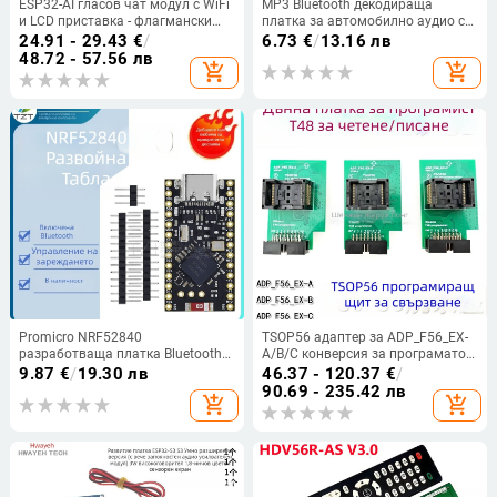
ESP32-AI гласов чат модул с WiFi
MP3 Bluetooth декодираща
и LCD приставка - флагмански
платка за автомобилно аудио с
модел (ESP32 AI, WiFi, LCD
Type-C USB интерфейс, WAVGAT –
24.91 - 29.43
€
/
6.73
€
/
13.16 лв
приставка, гласов чат)
стандартна предавателна
48.72 - 57.56 лв
add_shopping_cart
add_shopping_cart
мощност
Promicro NRF52840
TSOP56 адаптер за ADP_F56_EX-
разработваща платка Bluetooth
A/B/C конверсия за програматор
Mesh 2.4 GHz, NRF52840 чип,
T48 — burn-in тест и четене/
9.87
€
/
19.30 лв
46.37 - 120.37
€
/
безжичен Bluetooth модул,
писане
90.69 - 235.42 лв
add_shopping_cart
add_shopping_cart
подходяща за разнообразни
приложения