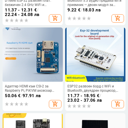
D1MINI ESP32 развоен плат:
Bluetooth 5.3 аудио предавател и
безжичен 2.4 GHz WiFi и
приемник — двоен модул за
Bluetooth, двуядрен процесор
стерео безжично предаване на
11.37 - 12.31
€
/
9.22
€
/
18.03 лв
музика
22.24 - 24.08 лв
add_shopping_cart
add_shopping_cart
Адаптер HDMI към CSI-2 за
ESP32 развоен борд с WiFi и
Raspberry Pi, PiKVM аксесоар
Bluetooth, двуядрен процесор,
TC358743XBG
ESP32-DevKit-32E основна платка
50.06
€
/
97.91 лв
11.77 - 18.95
€
/
V3
23.02 - 37.06 лв
add_shopping_cart
add_shopping_cart