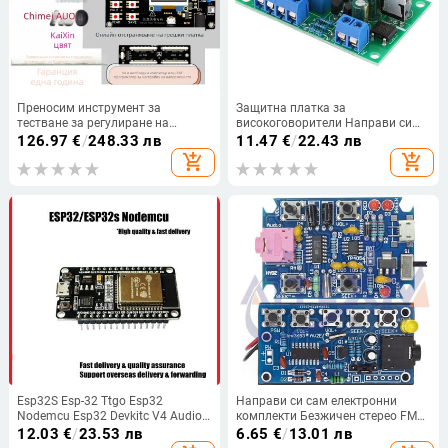
Преносим инструмент за
Защитна платка за
тестване за регулиране на
високоговорители Направи си
напрежението на логическа
сам Комплект компоненти за
126.97
€
/
248.33 лв
11.47
€
/
22.43 лв
платка (VGH/VGL/VCOM), онлайн
стерео аудио Платка за защита
add_shopping_cart
add_shopping_cart
настройка без компютър, офлайн
на високоговорителите Забавяне
програмиране, за ремонт на
при стартиране DC Protect Kit
телевизори
Двоканален
Esp32S Esp-32 Ttgo Esp32
Направи си сам електронни
Nodemcu Esp32 Devkitc V4 Audio
комплекти Безжичен стерео FM
Wifi Esp32 Cam Wifi модул
радиоприемник Модул PCB
12.03
€
/
23.53 лв
6.65
€
/
13.01 лв
76MHz-108MHz DC 1.8V-3.6V