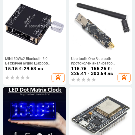
MINI 50Wx2 Bluetooth 5.0
Ubertooth One Bluetooth
Безжичен аудио Цифров
протоколен анализатор
усилвател на мощност Стерео
(модуларна система, IP65,
15.15
€
/
29.63 лв
115.76 - 155.25
€
/
платка Bluetooth усилвател
лабораторен тест, BLE
226.41 - 303.64 лв
add_shopping_cart
add_shopping_cart
Amplificador 3.5MM USB APP C50L
поддръжка)