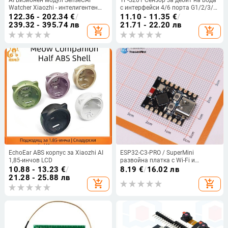
Watcher Xiaozhi - интелигентен
с интерфейси 4/6 порта G1/2/3/4
гласов асистент
за водни бойлери и диспенсери,
122.36 - 202.34
€
/
11.10 - 11.35
€
/
Хол ефект
239.32 - 395.74 лв
21.71 - 22.20 лв
add_shopping_cart
add_shopping_cart
EchoEar ABS корпус за Xiaozhi AI
ESP32-C3-PRO / SuperMini
1,85-инчов LCD
развойна платка с Wi-Fi и
Bluetooth - модул за
10.88 - 13.23
€
/
8.19
€
/
16.02 лв
програмиране и управление (без
21.28 - 25.88 лв
add_shopping_cart
add_shopping_cart
запояване)