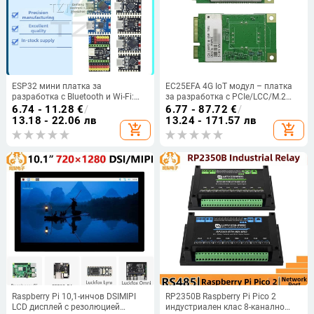
ESP32 мини платка за
EC25EFA 4G IoT модул – платка
разработка с Bluetooth и Wi-Fi:
за разработка с PCIe/LCC/M.2
SuperMini, ZERO IoT S3, C3, C6, H2
интерфейси, Feihong
6.74 - 11.28
€
/
6.77 - 87.72
€
/
13.18 - 22.06 лв
13.24 - 171.57 лв
add_shopping_cart
add_shopping_cart
Raspberry Pi 10,1-инчов DSIMIPI
RP2350B Raspberry Pi Pico 2
LCD дисплей с резолюцией
индустриален клас 8-канално