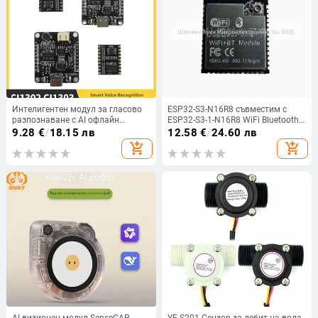
Интелигентен модул за гласово
ESP32-S3-N16R8 съвместим с
разпознаване с AI офлайн
ESP32-S3-1-N16R8 WiFi Bluetooth
разпознаване, развойна платка
5.0 модул
9.28
€
/
18.15 лв
12.58
€
/
24.60 лв
за вградени системи, локално
add_shopping_cart
add_shopping_cart
внедряване (модел с мишка)
AI визионен модул SenseCAP
YF-S201 Сензор за дебит на вода