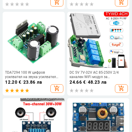
add_shopping_cart
add_shopping_cart
TDA7294 100 W цифров
DC 5V 7V-32V AC 85-250V 2/4
усилвател на звука усилвател
канален WiFi модул за
Mono HiFi Fever Level аудио
дистанционно управление
12.20
€
/
23.86 лв
24.66
€
/
48.23 лв
усилвател AMP модул за
Релеен превключвател Модул
add_shopping_cart
add_shopping_cart
Направи си сам високоговорител
поддържа 433MHZ дистанционно
двоен 12-36V
управление за система Tuya APP