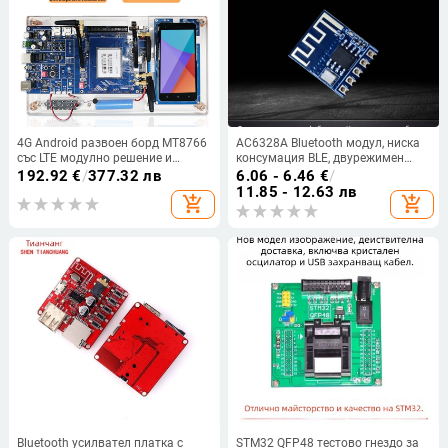
4G Android развоен борд MT8766
AC6328A Bluetooth модул, ниска
със LTE модулно решение и
консумация BLE, двурежимен
изходен код на SDK
прозрачен пренос, Master-Slave
192.92
€
/
377.32 лв
6.06 - 6.46
€
/
интегриран, ниска цена
11.85 - 12.63 лв
add_shopping_cart
add_shopping_cart
Bluetooth усилвател платка с
STM32 QFP48 тестово гнездо за