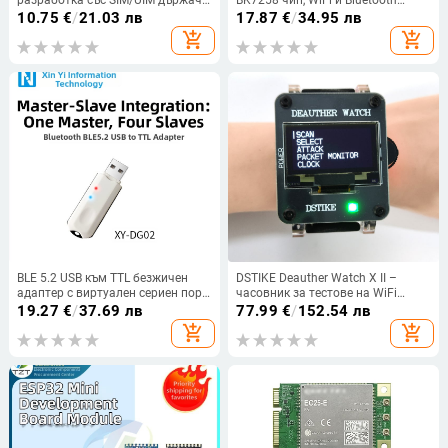
разработка със SIM/UIM държач
BK7258 чип, WiFi и Bluetooth
за карта
модул вграден, съвместима с
10.75
€
/
21.03 лв
17.87
€
/
34.95 лв
Arduino
add_shopping_cart
add_shopping_cart
BLE 5.2 USB към TTL безжичен
DSTIKE Deauther Watch X II –
адаптер с виртуален сериен порт
часовник за тестове на WiFi
– Dongle-02, един към много
атаки и защитни функции
19.27
€
/
37.69 лв
77.99
€
/
152.54 лв
add_shopping_cart
add_shopping_cart