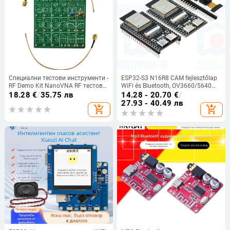
Специални тестови инструменти -
ESP32-S3 N16R8 CAM fejlesztőlap
RF Demo Kit NanoVNA RF тестова
WiFi és Bluetooth, OV3660/5640
платка за векторен тест на
kamera
18.28
€
/
35.75 лв
14.28 - 20.70
€
/
мрежата, филтър и аттенюатор,
27.93 - 40.49 лв
add_shopping_cart
add_shopping_cart
IP50