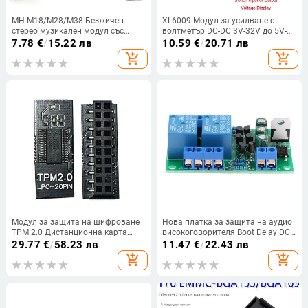
MH-M18/M28/M38 Безжичен
XL6009 Модул за усилване с
стерео музикален модул със
волтметър DC-DC 3V-32V до 5V-
светлинен индикатор Bluetooth
35V 4A (макс.) Регулируем модул
7.78
€
/
15.22 лв
10.59
€
/
20.71 лв
аудио модул HiFi DIY Kit MP3
за усилващ преобразувател
add_shopping_cart
add_shopping_cart
декодерна платка
Модул за защита на шифроване
Нова платка за защита на аудио
TPM 2.0 Дистанционна карта
високоговорителя Boot Delay DC
Поддържа версия 2.0 12 14 18
Protect Kit Направи си сам двоен
29.77
€
/
58.23 лв
11.47
€
/
22.43 лв
Поддръжка на 20-1 пина Дънна
канал
add_shopping_cart
add_shopping_cart
платка с различни марки