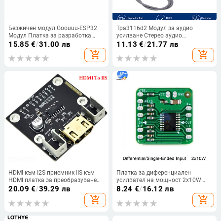
Безжичен модул Goouuu-ESP32
Tpa3116d2 Модул за аудио
Модул Платка за разработка
усилване Стерео аудио
Безжичен WiFi двуядрен
усилвател HiFi усилватели на
15.85
€
/
31.00 лв
11.13
€
/
21.77 лв
процесор Аудио Видео Резервни
звук Домашен високоговорител
add_shopping_cart
add_shopping_cart
части
DC12 26V Двуканален усилвател
Платка
HDMI към I2S приемник IIS към
Платка за диференциален
HDMI платка за преобразуване
усилвател на мощност 2x10W
на сигнал DAC декодер
2x18W Цифров аудио усилвател
20.09
€
/
39.29 лв
8.24
€
/
16.12 лв
клас D HT8697 Диференциален
add_shopping_cart
add_shopping_cart
вход 3.6-8.5V 6～14V