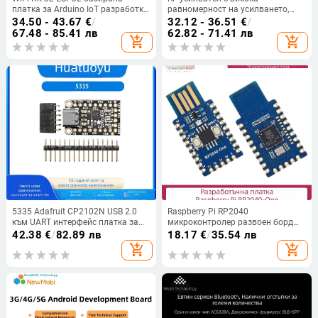
платка за Arduino IoT разработка
равномерност на усилването,
с Bluetooth и OLED дисплей
диапазон 10 MHz–6 GHz,
34.50 - 43.67
€
/
32.12 - 36.51
€
/
усилване 10/20/30/40 dB, за
67.48 - 85.41 лв
62.82 - 71.41 лв
add_shopping_cart
add_shopping_cart
предаване или приемане на
сигнали
5335 Adafruit CP2102N USB 2.0
Raspberry Pi RP2040
към UART интерфейс платка за
микроконтролер развоен борд
оценка
RP2040-One двуядрен процесор
42.38
€
/
82.89 лв
18.17
€
/
35.54 лв
Python/C платка
add_shopping_cart
add_shopping_cart