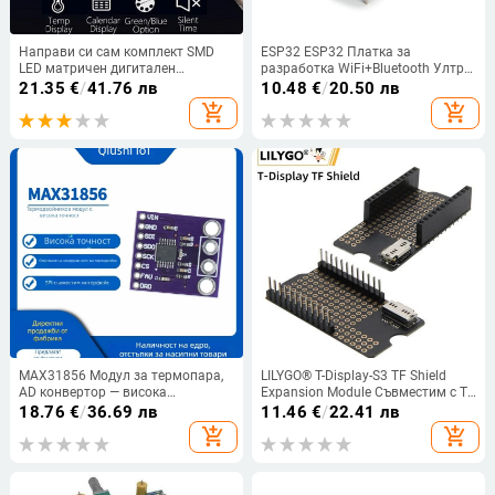
Направи си сам комплект SMD
ESP32 ESP32 Платка за
LED матричен дигитален
разработка WiFi+Bluetooth Ултра-
комплект за производство на
ниска консумация на енергия
21.35
€
/
41.76 лв
10.48
€
/
20.50 лв
часовник Комплект електронен
Двуядрен ESP-32 ESP-32S ESP 32
add_shopping_cart
add_shopping_cart
направи си сам часовник голям
Подобен ESP8266
дисплей температура дата
часовник комплект направи си
сам
MAX31856 Модул за термопара,
LILYGO® T-Display-S3 TF Shield
AD конвертор — висока
Expansion Module Съвместим с T-
прецизност, универсална MCU
Display-S3 Series Basic Edition
18.76
€
/
36.69 лв
11.46
€
/
22.41 лв
платка за разработка
Touch Edition Shell Edition
add_shopping_cart
add_shopping_cart