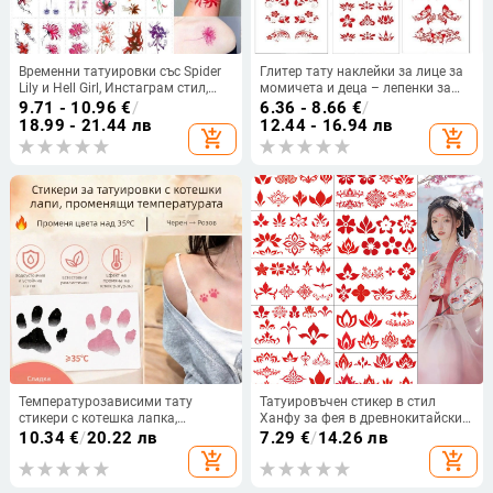
Временни татуировки със Spider
Глитер тату наклейки за лице за
Lily и Hell Girl, Инстаграм стил,
момичета и деца – лепенки за
водоустойчиви за ключицата,
центъра на веждите, ъгъла на
9.71 - 10.96
€
/
6.36 - 8.66
€
/
дълготраен дизайн за жени
очите и челото с флорална
18.99 - 21.44 лв
12.44 - 16.94 лв
add_shopping_cart
add_shopping_cart
украса в стил ханфу
Температурозависими тату
Татуировъчен стикер в стил
стикери с котешка лапка,
Ханфу за фея в древнокитайски
водоустойчиви и устойчиви на
костюм, принт за челото и стикер
10.34
€
/
20.22 лв
7.29
€
/
14.26 лв
изпотяване, сладък женствен
за веждите, детски цветен
add_shopping_cart
add_shopping_cart
стил, променят цвета в
орнамент, водоустойчив и
зависимост от температурата,
дълготраен