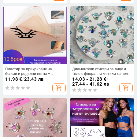
Пластир за прикриване на
Диамантени стикери за лице и
белези и родилни петна –
тяло с флорални мотиви за чело
невидимо покритие за
и вежди, звездни кристали
11.98
€
/
23.43 лв
14.03 - 21.28
€
/
татуировки, цвят на кожата,
27.44 - 41.62 лв
add_shopping_cart
add_shopping_cart
полуперманентен камуфлаж