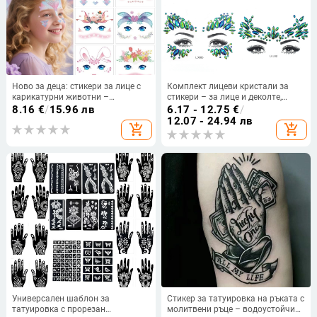
Ново за деца: стикери за лице с
Комплект лицеви кристали за
карикатурни животни –
стикери – за лице и деколте,
симпатични временни
синя-зелена серия
8.16
€
/
15.96 лв
6.17 - 12.75
€
/
татуировки за фестивални
12.07 - 24.94 лв
add_shopping_cart
add_shopping_cart
представления
Универсален шаблон за
Стикер за татуировка на ръката с
татуировка с прорезан
молитвени ръце – водоустойчив,