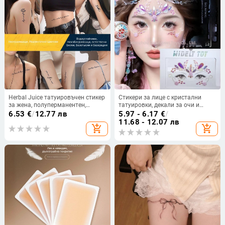
Herbal Juice татуировъчен стикер
Стикери за лице с кристални
за жена, полуперманентен,
татуировки, декали за очи и
еднократен, водоустойчив, за
вежди за маскараден купон
6.53
€
/
12.77 лв
5.97 - 6.17
€
/
ключица, латинска буква, малък
11.68 - 12.07 лв
add_shopping_cart
add_shopping_cart
силует