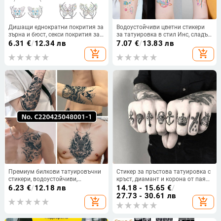
Дишащи еднократни покрития за
Водоустойчиви цветни стикери
зърна и бюст, секси покрития за
за татуировка в стил Инс, сладък
зърна и временни татуировки-
карикатурен дизайн,
6.31
€
/
12.34 лв
7.07
€
/
13.83 лв
тикери
дълготрайни за ръка и ключица,
add_shopping_cart
add_shopping_cart
за жените
Премиум билкови татуировъчни
Стикер за пръстова татуировка с
стикери, водоустойчиви,
кръст, диамант и корона от паяк
дълготрайни, японски
— Guangzhou Xiangrun — стил
6.23
€
/
12.18 лв
14.18 - 15.65
€
/
традиционен стил, за ръце, крака
Друг
27.73 - 30.61 лв
add_shopping_cart
add_shopping_cart
и талия.