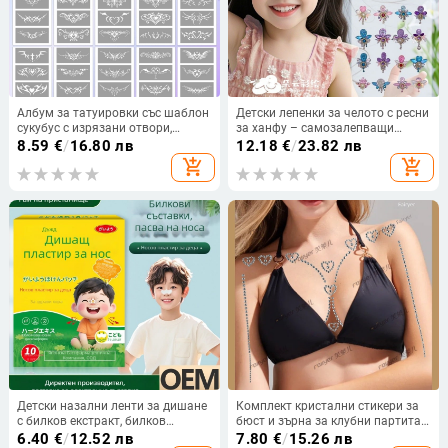
Албум за татуировки със шаблон
Детски лепенки за челото с ресни
сукубус с изрязани отвори,
за ханфу – самозалепващи
удебелен спрей-рисунък —
флорални украси за сценичен
8.59
€
/
16.80 лв
12.18
€
/
23.82 лв
пеперуда, сърце, прикриване на
грим, фестивали и партита
add_shopping_cart
add_shopping_cart
дефекти; ключица, долна част на
гърба, долен корем; унисекс
Детски назални ленти за дишане
Комплект кристални стикери за
с билков екстракт, билков
бюст и зърна за клубни партита,
аромат, общо предназначение за
стикери за гръб като татуировка,
6.40
€
/
12.52 лв
7.80
€
/
15.26 лв