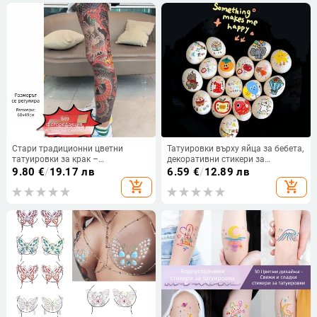
дълготрайни
Стари традиционни цветни
Татуировки върху яйца за бебета,
татуировки за крак –
декоративни стикери за
водоустойчиви, издръжливи на
пълнолуние, 100 дни и рожден
9.80
€
/
19.17 лв
6.59
€
/
12.89 лв
износване 3–5 дни, унисекс,
ден
add_shopping_cart
add_shopping_cart
японски стил дракон и пиония