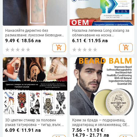
Нанасяйте директно без
Назална лепенка Long xixiang за
размазване: луксозни безводни
облекчаване на носна
билкови стикери за татуировка,
запушеност и хрема, дишаща и с
9.49
€
/
18.56 лв
6.11
€
/
11.95 лв
издържат две седмици
билков аромат, нормални
add_shopping_cart
add_shopping_cart
характеристики
3D цветен стикер за половин
Крем за брада — подхранващ,
ръкав татуировка – тигър, вълк и
хидратиращ и овлажняващ; OEM
елен, временна реалистична
марка; подходящ за всички
6.09
€
/
11.91 лв
7.56 - 11.10
€
/
татуировка за тяло
типове кожа
14.79 - 21.71 лв