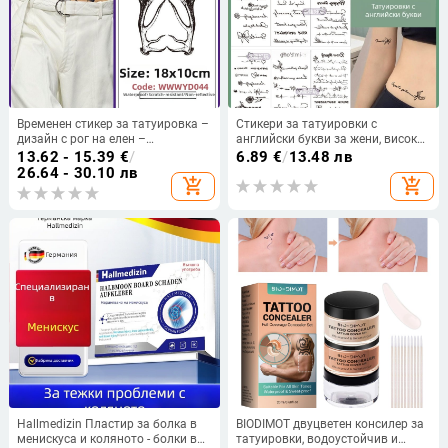
Временен стикер за татуировка –
Стикери за татуировки с
дизайн с рог на елен –
английски букви за жени, висок
Guangzhou xiangrun марка,
клас, малки, свежи и готини,
13.62 - 15.39
€
/
6.89
€
/
13.48 лв
произход: Континентален Китай,
водоустойчиви, устойчиви на
26.64 - 30.10 лв
add_shopping_cart
add_shopping_cart
Без персонализация, Внос: Не
пот, дълготрайни, с малки
фигурки.
Hallmedizin Пластир за болка в
BIODIMOT двуцветен консилер за
менискуса и коляното - болки в
татуировки, водоустойчив и