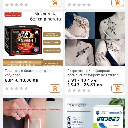
детайли
пренос на вода, европейски и
add_shopping_cart
add_shopping_cart
американски трансгранични,
налични златни стикери за
плажно парти
Пластер за болка в петата и
Ретро черно-бял флорален
ходилото
временен татуировъчен стикер
за ключица и ръка, дълготраен и
6.84
€
/
13.38 лв
7.91 - 13.45
€
/
прикрива белези
15.47 - 26.31 лв
add_shopping_cart
add_shopping_cart