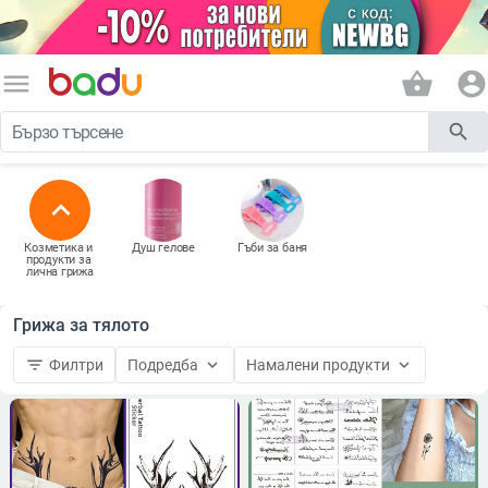
menu
shopping_basket
account_circle
search
expand_less
Козметика и 
Душ гелове
Гъби за баня
продукти за 
лична грижа
Грижа за тялото
filter_list
keyboard_arrow_down
keyboard_arrow_down
Филтри
Подредба
Намалени продукти