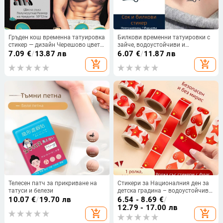
Гръден кош временна татуировка
Билкови временни татуировки с
стикер — дизайн Черешово цвете,
зайче, водоустойчиви и
воден трансфер, водоустойчив,
дълготрайни, за жените, зона на
7.09
€
/
13.87 лв
6.07
€
/
11.87 лв
унисекс
шията, реалистични и сладки.
add_shopping_cart
add_shopping_cart
Телесен патч за прикриване на
Стикери за Националния ден за
татуси и белези
детска градина – водоустойчиви
самозалепващи стикери за лице
10.07
€
/
19.70 лв
6.54 - 8.69
€
/
и ръка с петзвезден червен флаг
12.79 - 17.00 лв
add_shopping_cart
add_shopping_cart
и сърце