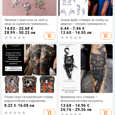
Лепенки с кристали за чело и
Аниме фейс стикери за ловец на
лице за сценично гримиране,
демони — лилаво гримиране и
декоративни камъни за лице и
лазерни светлинни ефекти
14.82 - 25.68
€
/
6.44 - 7.44
€
/
тяло за деца
28.99 - 50.23 лв
12.60 - 14.55 лв
add_shopping_cart
add_shopping_cart
Пълен гръб татуировъчен стикер,
Временни тату стикери —
водоустойчив и издръжлив,
флорални мотиви за ръката,
издържа 3–5 дни, традиционен
покриване на белези,
8.22
€
/
16.08 лв
13.68 - 14.96
€
/
японски стил
реалистичен изглед — марка
26.76 - 29.26 лв
add_shopping_cart
add_shopping_cart
Guangzhou xiangrun; стил Друг;