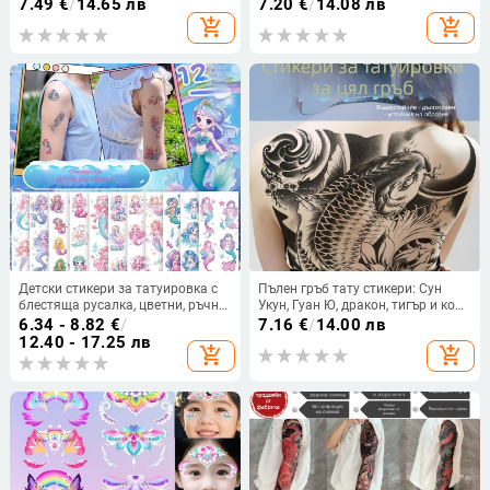
болките в сухожилията на
зайче
7.49
€
/
14.65 лв
7.20
€
/
14.08 лв
стъпалото
add_shopping_cart
add_shopping_cart
Детски стикери за татуировка с
Пълен гръб тату стикери: Сун
блестяща русалка, цветни, ръчно
Укун, Гуан Ю, дракон, тигър и кои
рисувани, водоустойчиви и
– цветни
6.34 - 8.82
€
/
7.16
€
/
14.00 лв
дълготрайни за ръката
12.40 - 17.25 лв
add_shopping_cart
add_shopping_cart