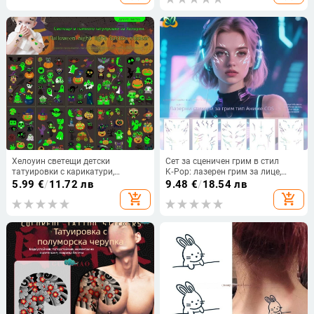
без персонализация.
Хелоуин светещи детски
Сет за сценичен грим в стил
татуировки с карикатури,
K‑Pop: лазерен грим за лице,
временни татуировки с тиква
стикери за лице и татуировки за
5.99
€
/
11.72 лв
9.48
€
/
18.54 лв
ловци на демони за фестивални
add_shopping_cart
add_shopping_cart
партита