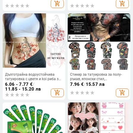
носова грижа
светещи в тъмното за Хелоуин
add_shopping_cart
add_shopping_cart
Дълготрайна водоустойчива
Стикер за татуировка за полу-
татуировка с цветя и koi риба за
ръкав, японски стил,
ръката
водоустойчив и износоустойчив,
6.06 - 7.77
€
/
7.96
€
/
15.57 лв
трае 3-5 дни
11.85 - 15.20 лв
add_shopping_cart
add_shopping_cart