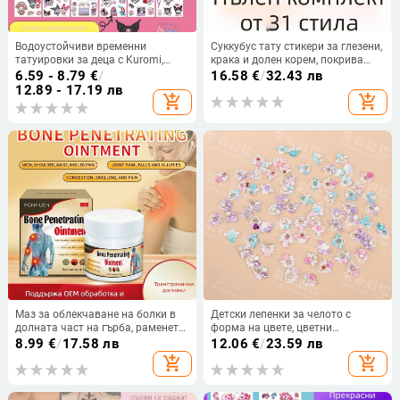
Водоустойчиви временни
Суккубус тату стикери за глезени,
татуировки за деца с Kuromi,
крака и долен корем, покрива
Capybara и Melody
белези, водоустойчиви,
6.59 - 8.79
€
/
16.58
€
/
32.43 лв
дълготрайни, цветни, дискретни,
12.89 - 17.19 лв
add_shopping_cart
add_shopping_cart
секси, срамежлива прислужница
Маз за облекчаване на болки в
Детски лепенки за челото с
долната част на гърба, раменете
форма на цвете, цветни
и шията, коленете и петите –
кристални пайети, украса в
8.99
€
/
17.58 лв
12.06
€
/
23.59 лв
външно приложение
древен стил за сценични
add_shopping_cart
add_shopping_cart
изпълнения и ханфу костюми