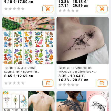
геометричен дизайн, малък
дълготраен, полупостоянен,
9.10
€
/
17.80 лв
13.86 - 15.13
€
/
хартиен шаблон
реалистичен дизайн на Будда
27.11 - 29.59 лв
add_shopping_cart
add_shopping_cart
10 листа симпатични
тикер за татуировка на
карикатурни временни
ключицата и раменете –
татуировки с динозаври за
фойерверк и пеперуда, тъмна
6.45
€
/
12.62 лв
8.35 - 10.64
€
/
момчешки партита и стикери за
татуировка, стилна и секси,
16.33 - 20.81 лв
add_shopping_cart
add_shopping_cart
лице
водоустойчив, дълготраен