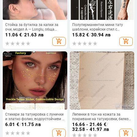
Стойка за бутилка за капки за
Полуперманентни мини тату
очи, модел А — Longlu, обща
шаблони, корейски стил с
грижа за тялото, за възрастни и
изрязани мотиви, стикери за тату
11.06
€
/
21.63 лв
15.82
€
/
30.94 лв
деца, инструмент за безопасни
на пръсти, минималистични
add_shopping_cart
add_shopping_cart
капки за очи
свежи дизайни
Стикери за татуировка с лунички
Лепенки в тон на кожата за
и златно фолио, водоустойчиви и
покриване на татуировки, белези
устойчиви на изпотяване, за
и родилни петна
6.01
€
/
11.75 лв
16.66 - 21.46
€
/
грим, партита и концерти,
32.58 - 41.97 лв
add_shopping_cart
add_shopping_cart
бляскави