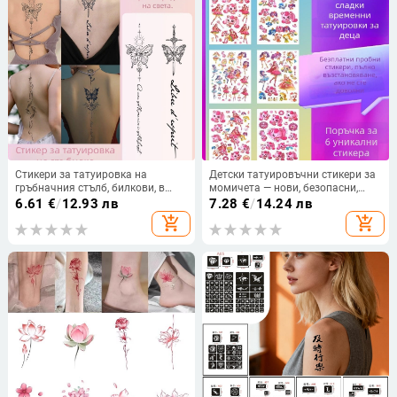
Стикери за татуировка на
Детски татуировъчни стикери за
гръбначния стълб, билкови, в
момичета — нови, безопасни,
стил „Сладък и пикантен
водоустойчиви, дълготрайни,
6.61
€
/
12.93 лв
7.28
€
/
14.24 лв
момичешки сок“, водоустойчиви,
еднократни
add_shopping_cart
add_shopping_cart
дълготрайни, полуперманентни,
симулационни, татуировки на
високо ниво