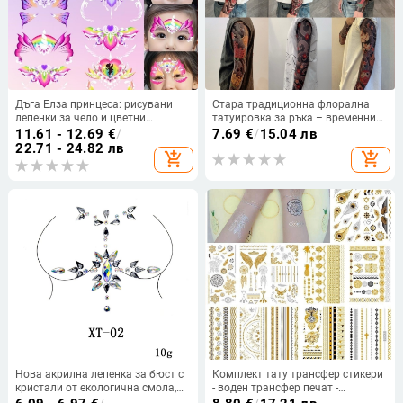
Дъга Елза принцеса: рисувани
Стара традиционна флорална
лепенки за чело и цветни
татуировка за ръка – временни
татуировки за гривна
самозалепващи се татуировки,
11.61 - 12.69
€
/
7.69
€
/
15.04 лв
водоустойчиви, издръжливи, 3–5
22.71 - 24.82 лв
add_shopping_cart
add_shopping_cart
дни, пълен ръкав, унисекс
Нова акрилна лепенка за бюст с
Комплект тату трансфер стикери
кристали от екологична смола,
- воден трансфер печат -
стил за татуировка в европейски-
персонализируем -