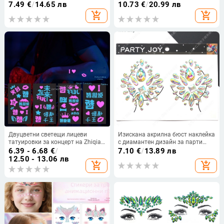
крака и колянната става,
дълготраен, покрива белези и
7.49
€
/
14.65 лв
10.73
€
/
20.99 лв
разкъсване, натрупване на
дефекти, незабележим крем
add_shopping_cart
add_shopping_cart
течност и подуване.
Двуцветни светещи лицеви
Изискана акрилна бюст наклейка
татуировки за концерт на Zhiqian
с диамантен дизайн за парти
с Mayday, Zhang Shaohan и Jay
украса XT019
6.39 - 6.68
€
/
7.10
€
/
13.89 лв
Chou – светещи лицеви стикери
12.50 - 13.06 лв
add_shopping_cart
add_shopping_cart