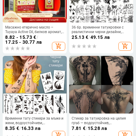
Масажно етерично масло –
36 бр. временни татуировки с
Tuyaya Active Oil, билков аромат,
реалистични черни дизайни,
облекчава болки в мускулите и
трансгранични
8.82 - 15.73
€
/
25.13
€
/
49.15 лв
костите
17.25 - 30.77 лв
add_shopping_cart
add_shopping_cart
Временни тату стикери за мъже и
Стикер за татуировка на целия
жени, водоустойчиви,
гръб — водоустойчив,
еднократни, персонализирани;
дълготраен, полуперманентен,
8.35
€
/
16.33 лв
7.81
€
/
15.28 лв
техника: воден трансфер;
дизайн Дракон и Феникс
add_shopping_cart
add_shopping_cart