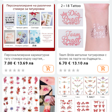
Персонализирани карикатурни
Team Bride метални татуировки с
тату стикери върху хартия,
фолио за парти на бъдещата
водоустойчиви, размер по избор
булка — златни и сребърни
7.00
€
/
13.69 лв
6.70
€
/
13.10 лв
add_shopping_cart
add_shopping_cart