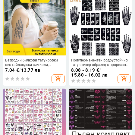
Безводни билкови татуировки
Полуперманентен водоустойчив
със тайландски символи,
тату стикер-образец с прорезан
полуперманентни,
дизайн, подходящ за всички
7.04
€
/
13.77 лв
8.08 - 8.19
€
/
водоустойчиви и дълготрайни —
полове, временна татуировка
15.80 - 16.02 лв
add_shopping_cart
add_shopping_cart
реалистични стикери за
татуировка