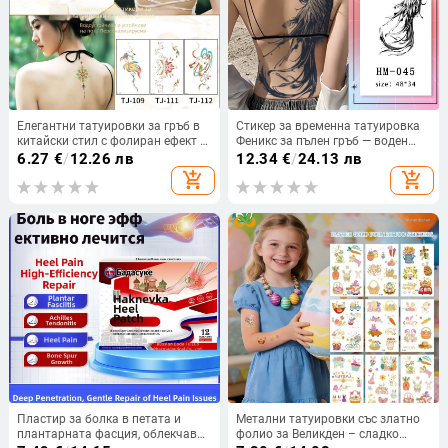
Елегантни татуировки за гръб в
Стикер за временна татуировка
китайски стил с фолиран ефект —
Феникс за пълен гръб — воден
премиум усещане, флорални
трансфер, персонализиране и
6.27
€
/
12.26 лв
12.34
€
/
24.13 лв
мотиви за ръкав и ключица,
лицензирана частна марка
add_shopping_cart
add_shopping_cart
водоустойчиви и устойчиви на
(Материал: бяла карта; Процес:
изпотяване
воден трансфер;
Персонализиране: Да;
Лицензирана частна марка: Да)
Пластир за болка в петата и
Метални татуировки със златно
плантарната фасция, облекчава
фолио за Великден – сладко