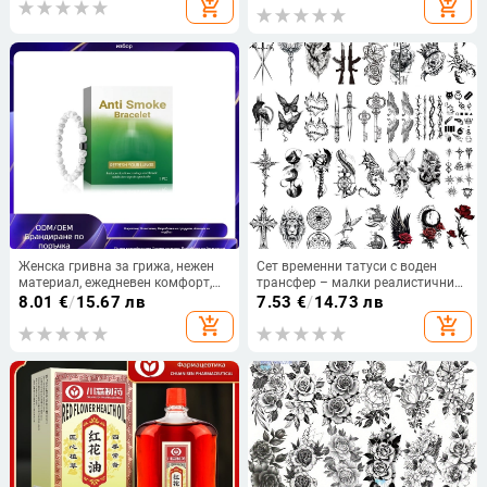
add_shopping_cart
add_shopping_cart
Женска гривна за грижа, нежен
Сет временни татуси с воден
материал, ежедневен комфорт,
трансфер – малки реалистични
преносима и удобна за носене,
изображения, еднократни
8.01
€
/
15.67 лв
7.53
€
/
14.73 лв
подходяща за всички типове
add_shopping_cart
add_shopping_cart
кожа