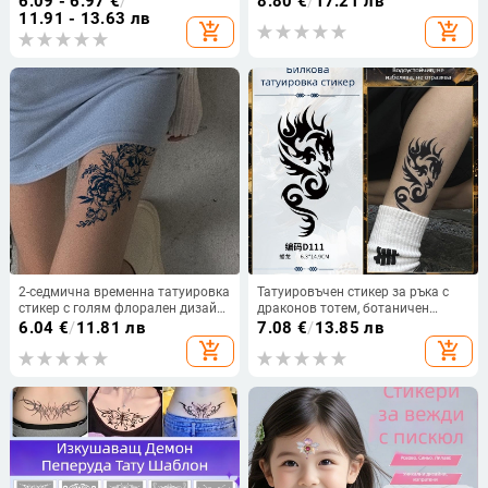
6.09 - 6.97
€
/
8.80
€
/
17.21 лв
американски вид
полупроизводство - печатано
11.91 - 13.63 лв
add_shopping_cart
add_shopping_cart
лого
2-седмична временна татуировка
Татуировъчен стикер за ръка с
стикер с голям флорален дизайн
драконов тотем, ботаничен
за ръка и крак, водоустойчива,
мотив, водоустойчив и устойчив
6.04
€
/
11.81 лв
7.08
€
/
13.85 лв
дълготрайна, за жени.
на триене, персонализиран висок
add_shopping_cart
add_shopping_cart
клас стил, модерен