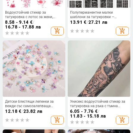
Водоустойчив стикер за
Полуперманентни малки
татуировка с лотос за жени,
шаблони за татуировки —
дълготраен дизайн за глезена с
корейски стил с изрязани мотиви
8.58 - 9.14
€
/
13.91
€
/
27.21 лв
реалистично изображение
— шаблон за стикери за пръсти
16.78 - 17.88 лв
add_shopping_cart
add_shopping_cart
Детски блестящи лепенки за
Унисекс водоустойчив стикер за
вежди със самозалепваща
татуировка на ръка с тъмна
основа, принцес цветя за украса
лисица и цветен дизайн, билков
12.18
€
/
23.82 лв
6.05 - 7.76
€
/
на партита
мотив, карикатурен стил,
11.83 - 15.18 лв
add_shopping_cart
add_shopping_cart
дълготраен