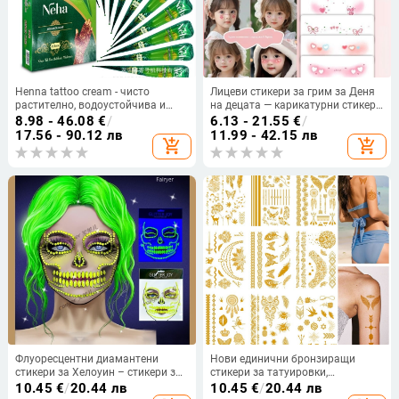
Henna tattoo cream - чисто
Лицеви стикери за грим за Деня
растително, водоустойчива и
на децата — карикатурни стикери
дълготрайна татуировка за тяло,
за сценични изпълнения, сладки
8.98 - 46.08
€
/
6.13 - 21.55
€
/
ръчна изработка, 12 броя, 300 g,
татуировки с руж за лица за
17.56 - 90.12 лв
11.99 - 42.15 лв
add_shopping_cart
add_shopping_cart
телесен кафяв оттенък
ученици от началното училище
Флуоресцентни диамантени
Нови единични бронзиращи
стикери за Хелоуин – стикери за
стикери за татуировки,
лице и вежи с кристали и смолни
подходящи за симулация на
10.45
€
/
20.44 лв
10.45
€
/
20.44 лв