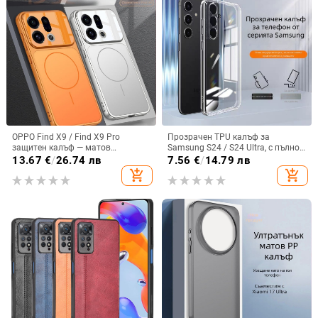
OPPO Find X9 / Find X9 Pro
Прозрачен TPU калъф за
защитен калъф — матов
Samsung S24 / S24 Ultra, с пълно
пластмасов, минималистичен
покритие и защита на камерата
13.67
€
/
26.74 лв
7.56
€
/
14.79 лв
стил, против изпускане, магнитно
add_shopping_cart
add_shopping_cart
зареждане, възможност за
персонализация