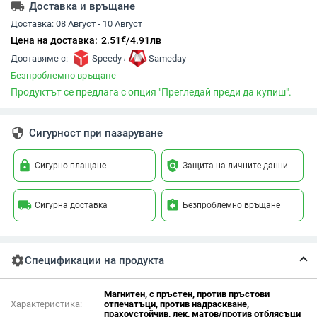
local_shipping
Доставка и връщане
Доставка:
08 Август - 10 Август
€
Цена на доставка:
2.51
/
4.91
лв
,
Доставяме с:
Speedy
Sameday
Безпроблемно връщане
Продуктът се предлага с опция "Прегледай преди да купиш".
security
Сигурност при пазаруване
lock
policy
Сигурно плащане
Защита на личните данни
local_shipping
assignment_return
Сигурна доставка
Безпроблемно връщане
settings
Спецификации на продукта
Магнитен, с пръстен, против пръстови
Характеристика:
отпечатъци, против надраскване,
прахоустойчив, лек, матов/против отблясъци