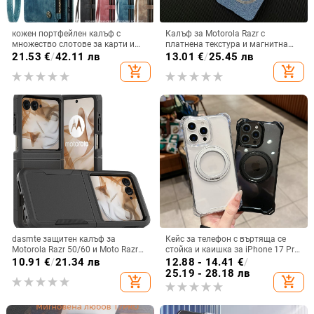
кожен портфейлен калъф с
Калъф за Motorola Razr с
множество слотове за карти и
платнена текстура и магнитна
цип за iPhone 11–17 Pro Max, XR,
панта, флип
21.53
€
/
42.11 лв
13.01
€
/
25.45 лв
S24, S25
add_shopping_cart
add_shopping_cart
dasmte защитен калъф за
Кейс за телефон с въртяща се
Motorola Razr 50/60 и Moto Razr
стойка и каишка за iPhone 17 Pro
2024 с сгъваем дисплей
Max, 16, 15 и iPhone 11
10.91
€
/
21.34 лв
12.88 - 14.41
€
/
25.19 - 28.18 лв
add_shopping_cart
add_shopping_cart