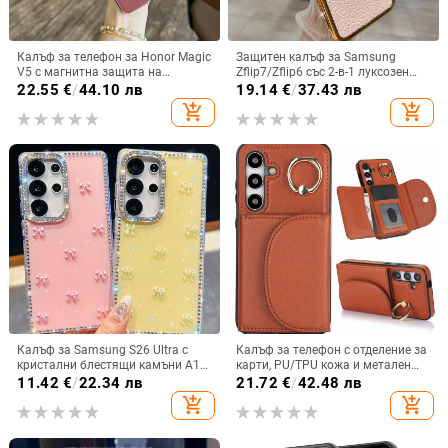
Калъф за телефон за Honor Magic
Защитен калъф за Samsung
V5 с магнитна защита на
Zflip7/Zflip6 със 2-в-1 луксозен
централната ос, пълна защита на
дизайн, изкуствена кожа и
22.55
€
/
44.10 лв
19.14
€
/
37.43 лв
обектива, кожа,
електроплакиране
add_shopping_cart
add_shopping_cart
електроплатиране, защита срещу
изпускане
Калъф за Samsung S26 Ultra с
Калъф за телефон с отделение за
кристални блестящи камъни A17,
карти, PU/TPU кожа и метален
A57IMD Aurora Bow и S24FE,
пръстен; ръчна изработка,
11.42
€
/
22.34 лв
21.72
€
/
42.48 лв
защита от падане
против изпускане, за Samsung
add_shopping_cart
add_shopping_cart