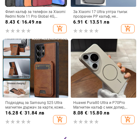
Флип калъф за телефон за Xiaomi
За Xiaomi 17 Ultra ултра тънък
Redmi Note 11 Pro Global 4G,
прозрачен PP калъф, не
имитационна кожа, бизнес стил
пожълтява, матиран финиш и
8.43
€
/
16.49 лв
6.91
€
/
13.51 лв
гофриран модел
add_shopping_cart
add_shopping_cart
Подходящ за Samsung S25 Ultra
Huawei Pura80 Ultra и P70Pro
магнитен държач за карти, кожен
Магнитен калъф с мек допир,
калъф S24Plus, защитен калъф,
ултра тънък PC корпус,
16.28
€
/
31.84 лв
8.08
€
/
15.80 лв
разделен на части, калъф за
противоударна защита
add_shopping_cart
add_shopping_cart
мобилен телефон Samsung