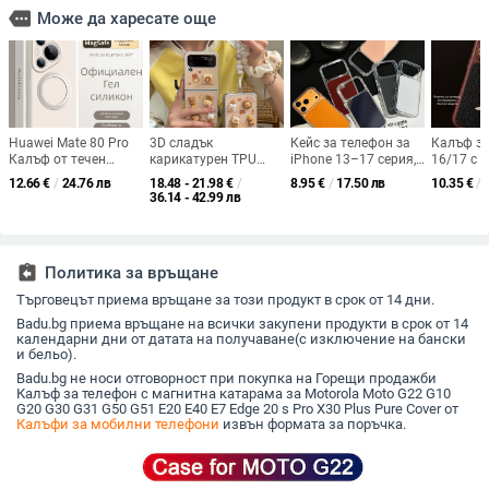
more
Може да харесате още
Huawei Mate 80 Pro
3D сладък
Кейс за телефон за
Калъф за
Калъф от течен
карикатурен TPU
iPhone 13–17 серия,
16/17 с 
силикон с въртяща
калъф за Samsung
акрил, матов
ретро мо
12.66
€
/
24.76 лв
18.48 - 21.98
€
/
8.95
€
/
17.50 лв
10.35
€
/
се стойка –
Galaxy Z Flip 6/3/4,
завършек, прозрачен
изкустве
36.14 - 42.99 лв
удароустойчив,
защита срещу
рамков дизайн,
релефно 
матова повърхност,
изпускане, корейски
защита от падане
удароус
анти отпечатъци
стил
assignment_return
Политика за връщане
Търговецът приема връщане за този продукт в срок от 14 дни.
Badu.bg приема връщане на всички закупени продукти в срок от 14
календарни дни от датата на получаване(с изключение на бански
и бельо).
Badu.bg не носи отговорност при покупка на Горещи продажби
Калъф за телефон с магнитна катарама за Motorola Moto G22 G10
G20 G30 G31 G50 G51 E20 E40 E7 Edge 20 s Pro X30 Plus Pure Cover от
Калъфи за мобилни телефони
извън формата за поръчка.