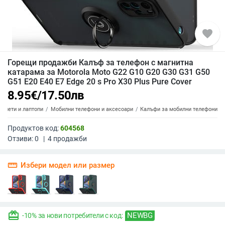
favorite
Горещи продажби Калъф за телефон с магнитна
катарама за Motorola Moto G22 G10 G20 G30 G31 G50
G51 E20 E40 E7 Edge 20 s Pro X30 Plus Pure Cover
8.95
€
/
17.50
лв
аблети и лаптопи
Мобилни телефони и аксесоари
Калъфи за мобилни телефони
Продуктов код:
604568
Отзиви:
0
|
4
продажби
straighten
Избери модел или размер
redeem
NEWBG
-10% за нови потребители с код: