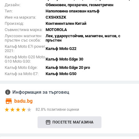
Дизайн:
Обикновен, прозрачен, геометричен
Тип:
Наполовина опакован калъф
Име на марката:
CXSHXSZK
Произход:
Континентален Китай
Съвместима марка:
MOTOROLA
Луксозен магнитен
Лек, удароустойчив, магнитен, матов, с
пръстен със скоба:
пръстен
Калъф Moto E7i power
Калъф Moto G22
2021:
Калъф Moto G20 Moto
Калъф Moto Edge 30
G10 Moto G30:
Калъф Moto Edge:
Калъф Moto Edge 20 pro
Калъф за Moto E7:
Калъф Moto G50
info
Информация за търговец
store
badu.bg
82.8% позитивни оценки
storefront
ПОСЕТЕТЕ МАГАЗИНА