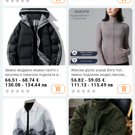
удебелено мъжко яке
Зимно модерно мъжко палто с
Женски дълъг ръкав йога топ,
качулка и памучна подплата в
зимно подсилен модел, висока
стил Хонконг, красиво,
която, тясно прилепващ за
66.51 - 68.74
€
/
56.82 - 59.05
€
/
универсално, пухкаво, голям
тренировки
130.08 - 134.44 лв
111.13 - 115.49 лв
add_shopping_cart
add_shopping_cart
размер, плюс удебелено топло
яке с памучна подплата, мъжко
палто