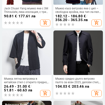
Jack Chuan Yang мъжко яке с 3M
Мъжко късо ветрово яке с цип –
Thinsulate, лека изолация, с три
свободна кройка, яка тип ла-пел,
защитни свойства, качулка,
полиестерен плат и подплата от
90.81
€
/
177.61 лв
182.12 - 186.80
€
/
зимно подплатено яке
полиестер, пролетно–есенно,
356.20 - 365.35 лв
add_shopping_cart
add_shopping_cart
японски ретро стил, няколко
джоба
Мъжка лятна ветровка в
Мъжко средно дълго ветрово
китайски стил с открито предно,
палто за есен 2025, делови стил,
свободна кройка, памучно-
едно редно закопчаване, стояща
26.49 - 31.00
€
/
104.03
€
/
203.46 лв
ленено смесено платно
яка, едноцветно
51.81 - 60.63 лв
add_shopping_cart
add_shopping_cart