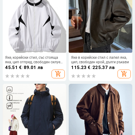
Яке, корейски стил, със стояща
Яке в корейски стил с лапел яка,
яка, цип отпред, свободен силует,
цип, свободен крой, дълги ръкави
износоустойчив и ветроустойчив
45.51
€
/
89.01 лв
115.23
€
/
225.37 лв
полиестер.
add_shopping_cart
add_shopping_cart