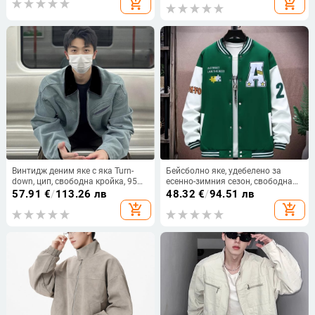
add_shopping_cart
add_shopping_cart
корейска коприна, 95% полиестер
Винтидж деним яке с яка Turn-
Бейсболно яке, удебелено за
down, цип, свободна кройка, 95%
есенно-зимния сезон, свободна
памук
кройка, памучно с подплата от
57.91
€
/
113.26 лв
48.32
€
/
94.51 лв
флийс в цветово блоков дизайн,
add_shopping_cart
add_shopping_cart
стояща яка