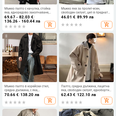
Мъжко палто с качулка, стойка
Мъжко яке за пролет-есен,
яка, едноредово закопчаване,
свободен силует, цип в предната
тънък модал плат с козина от
част, джобове по шевовете
69.67 - 82.03
€
/
46.01
€
/
89.99 лв
заек, къса дължина, пролет 2025
136.26 - 160.44 лв
add_shopping_cart
add_shopping_cart
Мъжко палто в корейски стил,
Палто, средна дължина, лацетна
средна дължина, с яка,
яка, свободен силует, еднобортно
еднобортово закопчаване,
закопчаване, еднотонно,
70.66
€
/
138.20 лв
62.43
€
/
122.10 лв
свободна кройка
пролетно-есенно, външен плат:
add_shopping_cart
add_shopping_cart
полиестер 95%, подплата:
полиестер 95%