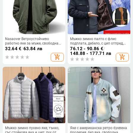
Nasaover Ветроустойчиво
Мъжко зимно палто с флис
работно яке за мъже, свободна
подплата, дебело, с цип отпред,
кройка, стояща яка, цип, нейлон,
без качулка
32.64
€
/
63.84 лв
76.12 - 90.86
€
/
странични джобове, дълъг ръкав,
148.88 - 177.71 лв
add_shopping_cart
add_shopping_cart
едноцветно, есенно 2025
Мъжко зимно пухено яке, тънко,
Яке с американска ретро буквена
със стойкова яка и цип; пух от
бродерия, без яка, свободна