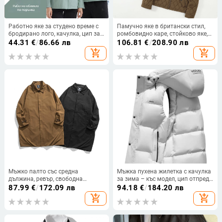
Работно яке за студено време с
Памучно яке в британски стил,
бродирано лого, качулка, цип за
ромбовидно каре, стойково яке,
закопчаване, сваляща се яка,
цип, пълнеж от имитационен
44.31
€
/
86.66 лв
106.81
€
/
208.90 лв
удебелена материя
коприна-памук, прилягащ модел
add_shopping_cart
add_shopping_cart
Мъжко палто със средна
Мъжка пухена жилетка с качулка
дължина, ревър, свободна
за зима – къс модел, цип отпред,
кройка, еднобортно
стояща яка, дебела материя,
87.99
€
/
172.09 лв
94.18
€
/
184.20 лв
пълнеж: пух от патица, обем пух
add_shopping_cart
add_shopping_cart
600, антибактериална и
ветроустойчива