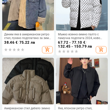
Деним яке в американски ретро
Мъжко есенно-зимно палто с
стил, пухено подплатено за зима,
памучна подплата 2024, ново
без качулка, едноредово
модно B буква, памучно
38.46
€
/
75.22 лв
67.72 - 77.10
€
/
закопчаване, цветово блокирана
подплатено, удебелено топло яке
132.45 - 150.79 лв
add_shopping_cart
add_shopping_cart
шарка, 3D джобове, ребрист край
с яка, мъжки костюм за хляб
Американски стил дебело зимно
Яке, японски ретро стил,