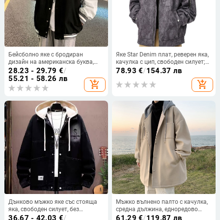
Бейсболно яке с бродиран
Яке Star Denim плат, реверен яка,
дизайн на американска буква,
качулка с цип, свободен силует;
свободна кройка, стойка яка,
основен плат 98% полиестер,
28.23 - 29.79
€
/
78.93
€
/
154.37 лв
еднобортно закопчаване
подплата 100% полиестер, есен
55.21 - 58.26 лв
add_shopping_cart
add_shopping_cart
2025
Дънково мъжко яке със стояща
Мъжко вълнено палто с качулка,
яка, свободен силует, без
средна дължина, едноредово
качулка, дълги ръкави,
закопчаване, свободна кройка
36.67 - 42.03
€
/
61.29
€
/
119.87 лв