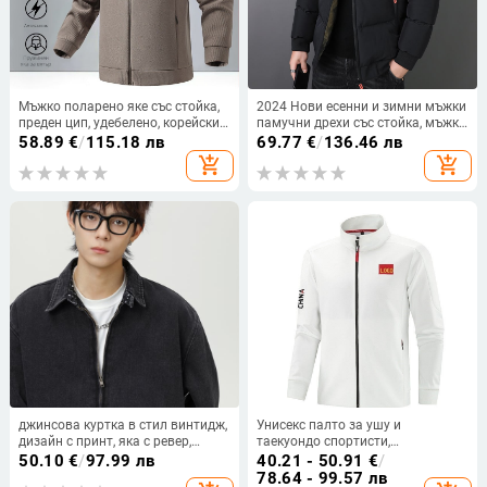
Мъжко поларено яке със стойка,
2024 Нови есенни и зимни мъжки
преден цип, удебелено, корейски
памучни дрехи със стойка, мъжки
стил
удебелени дрехи, памучни якета,
58.89
€
/
115.18 лв
69.77
€
/
136.46 лв
якета за хляб, красиви
add_shopping_cart
add_shopping_cart
джинсова куртка в стил винтидж,
Унисекс палто за ушу и
дизайн с принт, яка с ревер,
таекуондо спортисти,
ципово закопчаване, свободен
тренировъчно спортно яке в стил
50.10
€
/
97.99 лв
40.21 - 50.91
€
/
силует
на движение, дълги ръкави,
78.64 - 99.57 лв