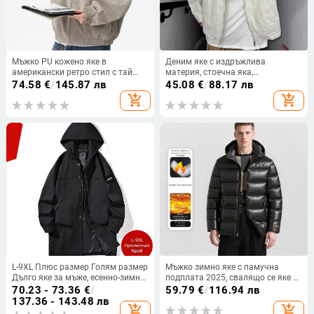
Мъжко PU кожено яке в
Деним яке с издръжлива
американски ретро стил с тай
материя, стоечна яка,
дай принт, есен, висококачествен
закопчаване с цип, свободна
74.58
€
/
145.87 лв
45.08
€
/
88.17 лв
workwear вдъхновение
кройка и множество джобове
add_shopping_cart
add_shopping_cart
L-9XL Плюс размер Голям размер
Мъжко зимно яке с памучна
Дълго яке за мъже, есенно-зимно,
подплата 2025, свалящо се яке с
модерно, универсално, свободно,
качулка, топло памучно
70.23 - 73.36
€
/
59.79
€
/
116.94 лв
с памучна подплата, плюс
подплатено яке, ново
137.36 - 143.48 лв
add_shopping_cart
add_shopping_cart
размер
презгранично 3D студоустойчиво