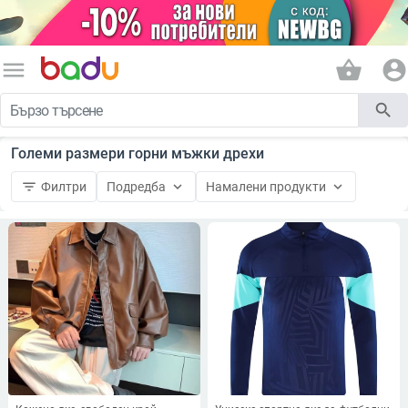
menu
shopping_basket
account_circle
search
Големи размери горни мъжки дрехи
filter_list
keyboard_arrow_down
keyboard_arrow_down
Филтри
Подредба
Намалени продукти