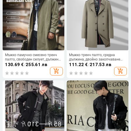
Мъжко памучно смесено тренч
Мъжко тренч палто, средна
палто, свободен силует, дължина
дължина, двойно закопчаване
80–100 см, лацкан, еднобортно
със сако яка, свободна кройка,
130.69
€
/
255.61 лв
111.22
€
/
217.53 лв
закопчаване
полиестерна материя с подплата
add_shopping_cart
add_shopping_cart
от полиестер