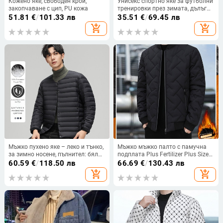
Кожено яке, свободен крой,
Унисекс спортно яке за футболни
закопчаване с цип, PU кожа
тренировки през зимата, дълъг
ръкав, цип, плетена материя от
51.81
€
/
101.33 лв
35.51
€
/
69.45 лв
полиестер и еластан (8% еластан,
add_shopping_cart
add_shopping_cart
92% полиестер), без подплата
Мъжко пухено яке – леко и тънко,
Мъжко мъжко палто с памучна
за зимно носене, пълнител: бял
подплата Plus Fertilizer Plus Size
патица пух (86–90%), 550
Зимно палто Мъжко топло
60.59
€
/
118.50 лв
66.69
€
/
130.43 лв
запълване, външна материя
ежедневно палто с памучна
add_shopping_cart
add_shopping_cart
Nylon/Polyamide 100%, подплата
подплата Мъжко яке с
Polyester 100%
вертикална яка Палто с памучна
подплата