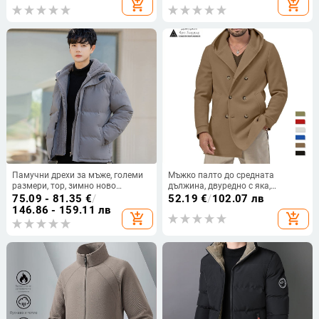
add_shopping_cart
add_shopping_cart
класическа яка, 51-70% памук
Памучни дрехи за мъже, големи
Мъжко палто до средната
размери, тор, зимно ново
дължина, двуредно с яка,
фалшиво двукомпонентно палто
памук‑смесен плат (60%
75.09 - 81.35
€
/
52.19
€
/
102.07 лв
с качулка от полар с памучна
полиестер) и подплата от
146.86 - 159.11 лв
add_shopping_cart
add_shopping_cart
подплата
полиестер (60%)