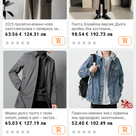
2025 пролетно-есенно ново
Палто, Корейска версия, Дълга
палто-ветровка с пелерина, за
кройка, Яка костюмна,
мъже и жени, дълго, свободен
Едноредово закопчаване,
63.56
€
/
124.31 лв
98.54
€
/
192.73 лв
силует, без копчета, над коляното
Свободна кройка
add_shopping_cart
add_shopping_cart
Мъжко дълго палто с тесен
Памучно-смесено яке с лафелна
силует, ревер и цип — екстра
яка, едноредово закопчаване,
дължина, плат Vinylon-Polyester
дълги ръкави, цветово блокирани
65.03
€
/
127.19 лв
52.40
€
/
102.49 лв
ивици/блокове/еднотонни
add_shopping_cart
add_shopping_cart
шарки, оребрена долна част,
джобове с триизмерни патч