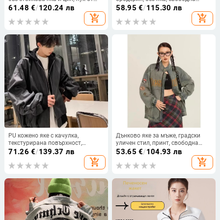
патешки пух, съдържание на пух
кройка, закопчаване на един ред
61.48
€
/
120.24 лв
58.95
€
/
115.30 лв
86–90%, плътност 550 cuin
копчета, дълги ръкави
add_shopping_cart
add_shopping_cart
PU кожено яке с качулка,
Дънково яке за мъже, градски
текстурирана повърхност,
уличен стил, принт, свободна
свободен силует, цип, странични
кройка, пролет и есен
71.26
€
/
139.37 лв
53.65
€
/
104.93 лв
джобове - есен 2024
add_shopping_cart
add_shopping_cart