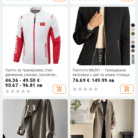
Палто за тренировки, стил
Палтото M6301 – тапицирана
движение, унисекс, пролетен
ветровка с цип за мъже, стояща
сезон, плат Milk Silk (95%
яка, прав силует, джобове
46.36 - 49.50
€
/
76.69
€
/
149.99 лв
полиестер, 5% спандекс)
90.67 - 96.81 лв
add_shopping_cart
add_shopping_cart