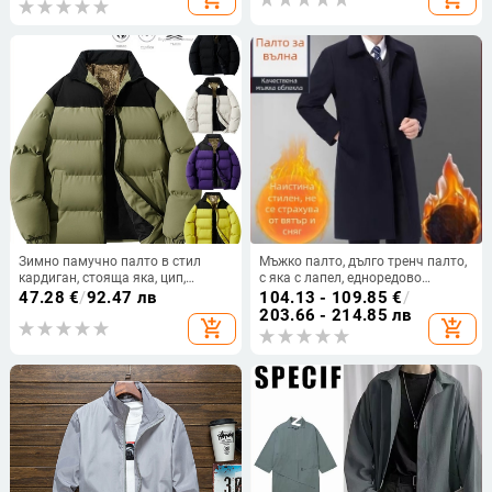
Зимно памучно палто в стил
Мъжко палто, дълго тренч палто,
кардиган, стояща яка, цип,
с яка с лапел, едноредово
подплата и пълнеж от полиестер
закопчаване, без качулка, без
47.28
€
/
92.47 лв
104.13 - 109.85
€
/
колан
203.66 - 214.85 лв
add_shopping_cart
add_shopping_cart