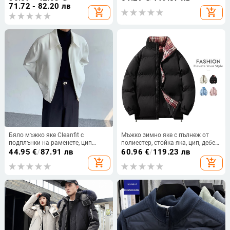
закопчаване с копчета в един
71.72 - 82.20 лв
add_shopping_cart
add_shopping_cart
ред, джобове с 3D патч,
полиестрова смес
Бяло мъжко яке Cleanfit с
Мъжко зимно яке с пълнеж от
подплънки на раменете, цип
полиестер, стойка яка, цип, дебел
отпред, къс модел в стил
пълнеж, странични джобове
44.95
€
/
87.91 лв
60.96
€
/
119.23 лв
кардиган бейзбол
add_shopping_cart
add_shopping_cart