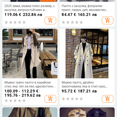
2025 зима, мъжки плюс размер, с
Палто с качулка, флорален
качулка, ветроустойчиво и
принт, памук, цип, множество
водоустойчиво, със сваляща се
джобове
119.06
€
/
232.86 лв
84.47
€
/
165.21 лв
поларена подплата, комплект от
add_shopping_cart
add_shopping_cart
две части
Мъжко тренч палто в корейски
Мъжко палто, двойно
стил, яка тип ла-пел, еднобутонно
закопчаване, яка в стил сако,
закопчаване, свободен силует,
средна дължина, свободна
100.09 - 112.29
€
/
95.72
€
/
187.21 лв
памук-полиестер смес
кройка, полиестер
195.76 - 219.62 лв
add_shopping_cart
add_shopping_cart