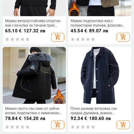
Мъжко ветроустойчиво спортно
Мъжко подплатено яке с
яке с качулка за тичане през
полиестерен пълнеж, флисово
пролетта и есента
вътрешно обличане, топло зимно
65.10
€
/
127.32 лв
45.54
€
/
89.07 лв
яке, близък силует, плюс размер
add_shopping_cart
add_shopping_cart
Мъжко палто със смес от зайчи
Плюс размер ветровка със
косми, подплатено с химическо
средна дължина, есенна
влакно, стойкова яка, цип и
ежедневна свободна кройка за
78.84
€
/
154.20 лв
92.34
€
/
180.60 лв
няколко джоба
мъже
add_shopping_cart
add_shopping_cart