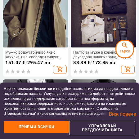
search
Търси
Мъжко водоустойчиво яке с
Палто за мъже в корейски стил,
качулка, цип, свободен силует,
двуредово закопчаване, средна
странични джобове
дължина, 100% памук, с колан
151.07
€
/
295.47 лв
88.89
€
/
173.85 лв
add_shopping_cart
add_shopping_cart
Ние използваме бисквитки и подобни технологии, за да предоставяме и
подобряваме нашата Услуга, да ви осигурим най-доброто потребителско
изживяване, да поддържаме сигурността на платформата, да
персонализираме съдържанието и рекламите, както и да измерваме
ефективността на нашите маркетингови кампании. С избора на
Виж повече
„Приемам всички“ вие се съгласявате ние и нашите доверени партньори
да съхраняваме бисквитки и подобни технологии на вашето устройство
за рекламни и аналитични цели. Можете по всяко време да управлявате
УПРАВЛЯВАЙ
ПРИЕМИ ВСИЧКИ
своите предпочитания, като натиснете „Управлявай предпочитанията“.
ПРЕДПОЧИТАНИЯТА
За повече информация, моля, вижте нашата
Политика за защита на
данните
.