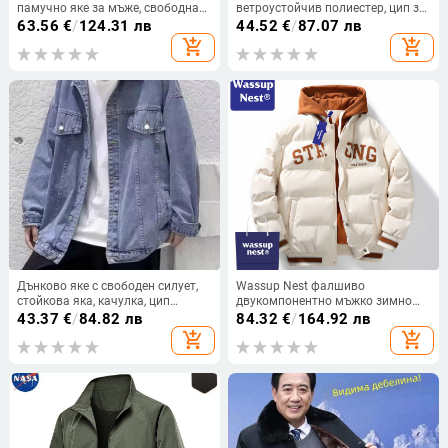
памучно яке за мъже, свободна
ветроустойчив полиестер, цип за
кройка, универсално пухено
закопчаване, свободна кройка,
63.56
€
/
124.31 лв
44.52
€
/
87.07 лв
палто; топло зимно облекло за
дълги ръкави
add_shopping_cart
add_shopping_cart
мъже и жени
Дънково яке с свободен силует,
Wassup Nest фалшиво
стойкова яка, качулка, цип
двукомпонентно мъжко зимно
отпред, 3D джобове (пролетно-
палто с качулка, модна марка,
43.37
€
/
84.82 лв
84.32
€
/
164.92 лв
есенно)
пухено палто с памучна
add_shopping_cart
add_shopping_cart
подплата, ежедневно,
универсално палто