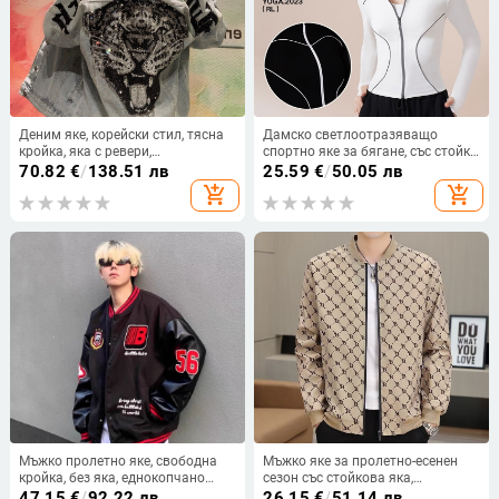
Деним яке, корейски стил, тясна
Дамско светлоотразяващо
кройка, яка с ревери,
спортно яке за бягане, със стойка
закопчаване отпред с едно копче
яка, дълги ръкави, дизайн с
70.82
€
/
138.51 лв
25.59
€
/
50.05 лв
линии, полиестер-спандекс смес
add_shopping_cart
add_shopping_cart
Мъжко пролетно яке, свободна
Мъжко яке за пролетно-есенен
кройка, без яка, еднокопчано
сезон със стойкова яка,
закопчаване, полиестерна
ветроустойчиво, тесен силует,
47.15
€
/
92.22 лв
26.15
€
/
51.14 лв