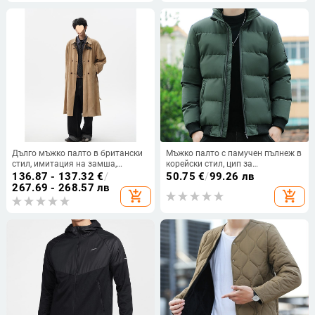
джобове, за възрастни мъже,
есен 2024
Дълго мъжко палто в британски
Мъжко палто с памучен пълнеж в
стил, имитация на замша,
корейски стил, цип за
двустранно носене, до коляното,
закопчаване, стояща яка, дебел
136.87 - 137.32
€
/
50.75
€
/
99.26 лв
ретро каре шарка, двойно
пълнеж
267.69 - 268.57 лв
add_shopping_cart
add_shopping_cart
закопчаване