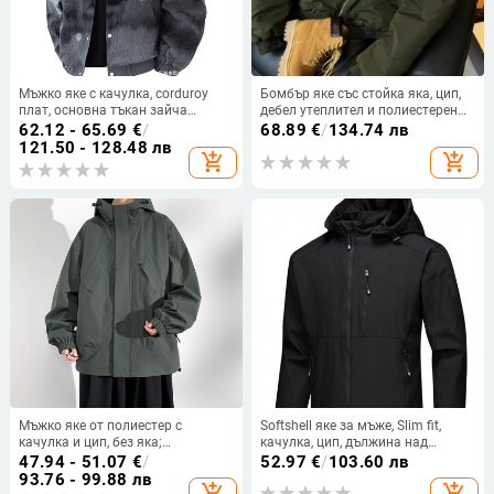
Мъжко яке с качулка, corduroy
Бомбър яке със стойка яка, цип,
плат, основна тъкан зайча
дебел утеплител и полиестерен
козина, едноредно закопчаване,
пълнеж
62.12 - 65.69
€
/
68.89
€
/
134.74 лв
свободен силует
121.50 - 128.48 лв
add_shopping_cart
add_shopping_cart
Мъжко яке от полиестер с
Softshell яке за мъже, Slim fit,
качулка и цип, без яка;
качулка, цип, дължина над
подходящо за пролет-есен
стандартната, тъкан винилон-
47.94 - 51.07
€
/
52.97
€
/
103.60 лв
полиестер
93.76 - 99.88 лв
add_shopping_cart
add_shopping_cart