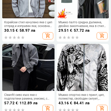
Корейски стил качулено яке с цип
Мъжко палто средна дължина,
отпред и изправен яка; основна
двойно закопчаване, яка в стил
материя: ацетатно влакно 100%,
костюм, тясна кройка
30.15
€
/
58.97 лв
29.51
€
/
57.72 лв
смесено химическо влакно
add_shopping_cart
add_shopping_cart
Cleanfit сиво късо яке с
Мъжко спортно яке с принт, цип,
подплатени рамена, унисекс, с
полиестер, свободен силует,
ревери, винтидж стил за пролет и
дълъг ръкав
57.72
€
/
112.89 лв
43.16
€
/
84.41 лв
есен
add_shopping_cart
add_shopping_cart