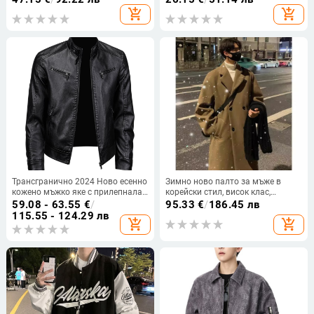
смесена тъкан с контрастна
цип, тънък плат
add_shopping_cart
add_shopping_cart
бродерия
Трансгранично 2024 Ново есенно
Зимно ново палто за мъже в
кожено мъжко яке с прилепнала
корейски стил, висок клас,
кройка, корейско модно красиво
ежедневен, свободен топ, прост,
59.08 - 63.55
€
/
95.33
€
/
186.45 лв
ежедневно яке, трансгранично
едноцветен, вълнен яке за всички
115.55 - 124.29 лв
add_shopping_cart
add_shopping_cart
кожено яке с яка стойка
възрасти