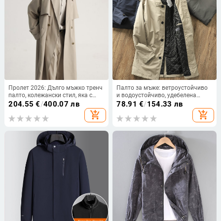
Пролет 2026: Дълго мъжко тренч
Палто за мъже: ветроустойчиво
палто, колежански стил, яка с
и водоустойчиво, удебелена
шал, двойно закопчаване,
подплата за топлина, средна
204.55
€
/
400.07 лв
78.91
€
/
154.33 лв
свободна кройка
дължина, яка с ревер
add_shopping_cart
add_shopping_cart