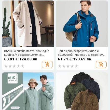
Вълнено зимно палто, свободна
Три в едно ветроустойчиво и
кройка, V-образно деколте,
водоустойчиво яке със сваляема
еднобортно закопчаване.
подплата, качулка и стойкова
63.81
€
/
124.80 лв
61.71
€
/
120.69 лв
яка за зимни условия на открито
add_shopping_cart
add_shopping_cart