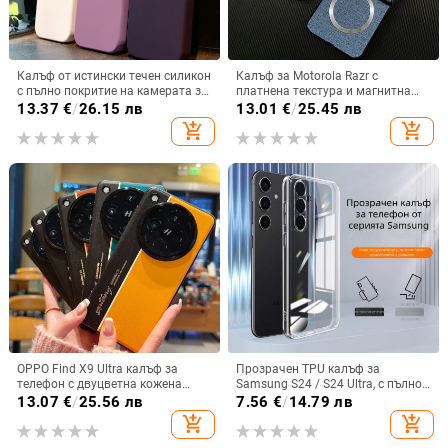
Калъф от истински течен силикон
Калъф за Motorola Razr с
с пълно покритие на камерата за
платнена текстура и магнитна
iPhone 14 Pro Max, iPhone 13 Pro
панта, флип
13.37
€
/
26.15 лв
13.01
€
/
25.45 лв
и iPhone 12 — удароустойчив
add_shopping_cart
add_shopping_cart
OPPO Find X9 Ultra калъф за
Прозрачен TPU калъф за
телефон с двуцветна кожена
Samsung S24 / S24 Ultra, с пълно
текстура и флуоресцентни линии,
покритие и защита на камерата
13.07
€
/
25.56 лв
7.56
€
/
14.79 лв
GT8Pro защитен калъф
add_shopping_cart
add_shopping_cart