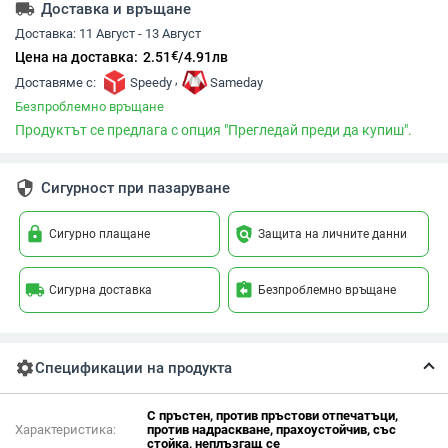
local_shipping
Доставка и връщане
Доставка:
11 Август - 13 Август
€
Цена на доставка:
2.51
/
4.91
лв
,
Доставяме с:
Speedy
Sameday
Безпроблемно връщане
Продуктът се предлага с опция "Прегледай преди да купиш".
security
Сигурност при пазаруване
lock
policy
Сигурно плащане
Защита на личните данни
local_shipping
assignment_return
Сигурна доставка
Безпроблемно връщане
settings
Спецификации на продукта
С пръстен, против пръстови отпечатъци,
Характеристика:
против надраскване, прахоустойчив, със
стойка, неплъзгащ се