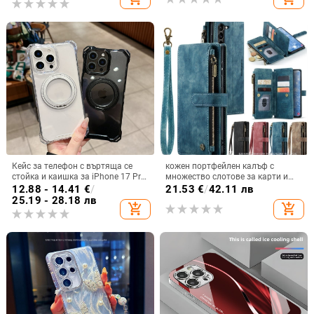
Кейс за телефон с въртяща се
кожен портфейлен калъф с
стойка и каишка за iPhone 17 Pro
множество слотове за карти и
Max, 16, 15 и iPhone 11
цип за iPhone 11–17 Pro Max, XR,
12.88 - 14.41
€
/
21.53
€
/
42.11 лв
S24, S25
25.19 - 28.18 лв
add_shopping_cart
add_shopping_cart