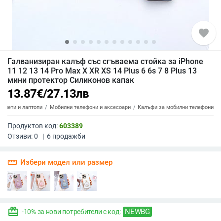
favorite
Галванизиран калъф със сгъваема стойка за iPhone
11 12 13 14 Pro Max X XR XS 14 Plus 6 6s 7 8 Plus 13
мини протектор Силиконов капак
13.87
€
/
27.13
лв
аблети и лаптопи
Мобилни телефони и аксесоари
Калъфи за мобилни телефони
Продуктов код:
603389
Отзиви:
0
|
6
продажби
straighten
Избери модел или размер
redeem
NEWBG
-10% за нови потребители с код: