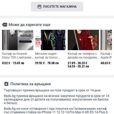
storefront
ПОСЕТЕТЕ МАГАЗИНА
more
Може да харесате още
Калъф за Huawei
Метален заден
Калъф за телефон с
Калъф за
Enjoy 70X с метален
калъф за Honor
дизайн на панделка
Apple iPh
матов корпус за
Magic4 Ultimate
с точки, TPU
Max, TPU
8.02
€
/
15.69 лв
39.92
€
/
78.08 лв
27.89 - 28.23
€
/
48.65
€
/
охлаждане, пълна
Edition – пълна
материал, луксозен
разсейва
54.55 - 55.21 лв
защита срещу
защита,
стил, съвместим с
топлинат
изпускане и защита
удароустойчив
iPhone 16 Pro Max
Instagra
на камерата
assignment_return
Политика за връщане
Търговецът приема връщане за този продукт в срок от 14 дни.
Badu.bg приема връщане на всички закупени продукти в срок от 14
календарни дни от датата на получаване(с изключение на бански
и бельо).
Badu.bg не носи отговорност при покупка на Галванизиран калъф
със сгъваема стойка за iPhone 11 12 13 14 Pro Max X XR XS 14 Plus 6