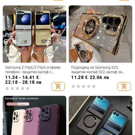
Samsung Z Flip6/Z Flip5 сгъваем
Подходящ за Samsung S25,
телефон - защитен калъф с
защитен калъф S22, калъф за
блестяща гривна
мобилен телефон Edge Drill, S24,
11.34 - 14.41
€
/
11.28
€
/
22.06 лв
прозрачен магнитен държач със
22.18 - 28.18 лв
add_shopping_cart
add_shopping_cart
стрази A56, брокат против
падане на пудра.