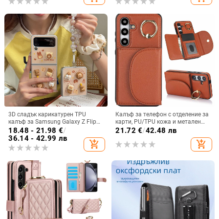
за S24 FE и защитен калъф A55
5G.
3D сладък карикатурен TPU
Калъф за телефон с отделение за
калъф за Samsung Galaxy Z Flip
карти, PU/TPU кожа и метален
6/3/4, защита срещу изпускане,
пръстен; ръчна изработка,
18.48 - 21.98
€
/
21.72
€
/
42.48 лв
корейски стил
против изпускане, за Samsung
36.14 - 42.99 лв
add_shopping_cart
add_shopping_cart