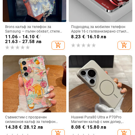
Brons калъф за телефон за
Подходящ за мобилен телефон
Samsung — пълен обхват, стилен
Apple 16 с галванизирано стъкло
и креативен дизайн, TPU
и ослепителна течаща светлина,
11.06 - 14.10
€
/
8.23
€
/
16.10 лв
материал, удароустойчив
семпъл iPhone 17 Pro, модерен и
21.63 - 27.58 лв
add_shopping_cart
add_shopping_cart
лек луксозен 14 Plus.
Съвместим с прозрачен
Huawei Pura80 Ultra и P70Pro
силиконов калъф за телефон
Магнитен калъф с мек допир,
Samsung S25 Ultra,
ултра тънък PC корпус,
14.38
€
/
28.12 лв
8.08
€
/
15.80 лв
персонализиран рисуван дизайн
противоударна защита
add_shopping_cart
add_shopping_cart