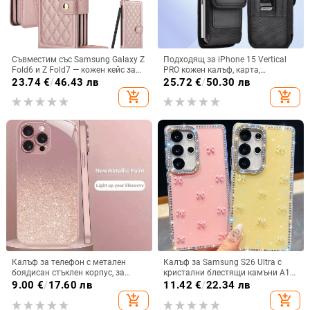
Съвместим със Samsung Galaxy Z
Подходящ за iPhone 15 Vertical
Fold6 и Z Fold7 — кожен кейс за
PRO кожен калъф, карта,
телефон с слот за стилус,
оксфордски плат, найлонов плат,
23.74
€
/
46.43 лв
25.72
€
/
50.30 лв
сгъваем дизайн, елегантен стил, с
колан, чанта за кръста на
add_shopping_cart
add_shopping_cart
каишка за китката, за дами
мобилен телефон
Калъф за телефон с метален
Калъф за Samsung S26 Ultra с
боядисан стъклен корпус, за
кристални блестящи камъни A17,
iPhone 11–14 Pro Max,
A57IMD Aurora Bow и S24FE,
9.00
€
/
17.60 лв
11.42
€
/
22.34 лв
охлаждане, модел YK263
защита от падане
add_shopping_cart
add_shopping_cart