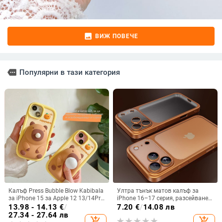
image
ВИЖ ПОВЕЧЕ
more
Популярни в тази категория
Калъф Press Bubble Blow Kabibala
Ултра тънък матов калъф за
за iPhone 15 за Apple 12 13/14Pro
iPhone 16–17 серия, разсейване
Max, устойчив на изпускане 11
на топлината, пълно покритие,
13.98 - 14.13
€
/
7.20
€
/
14.08 лв
удароустойчив и устойчив на
27.34 - 27.64 лв
add_shopping_cart
add_shopping_cart
отпечатъци