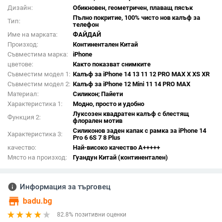
Дизайн:
Обикновен, геометричен, плаващ пясък
Пълно покритие, 100% чисто нов калъф за
Тип:
телефон
Име на марката:
ФАЙДАЙ
Произход:
Континентален Китай
Съвместима марка:
iPhone
цветове:
Както показват снимките
Съвместим модел 1:
Калъф за iPhone 14 13 11 12 PRO MAX X XS XR
Съвместим модел 2:
Калъф за iPhone 12 Mini 11 14 PRO MAX
Материал:
Силикон; Пайети
Характеристика 1:
Модно, просто и удобно
Луксозен квадратен калъф с блестящ
Функция 2:
флорален мотив
Силиконов заден капак с рамка за iPhone 14
Характеристика 3:
Pro 6 6S 7 8 Plus
качество:
Най-високо качество A+++++
Място на произход:
Гуандун Китай (континентален)
info
Информация за търговец
store
badu.bg
82.8% позитивни оценки