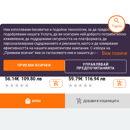
Къс ръкав дизайн; Подходящ за
бягане, фитнес, колоездене,
танци)
search
Търси
Ние използваме бисквитки и подобни технологии, за да предоставяме и
подобряваме нашата Услуга, да ви осигурим най-доброто потребителско
изживяване, да поддържаме сигурността на платформата, да
персонализираме съдържанието и рекламите, както и да измерваме
ефективността на нашите маркетингови кампании. С избора на
Виж повече
„Приемам всички“ вие се съгласявате ние и нашите доверени партньори
да съхраняваме бисквитки и подобни технологии на вашето устройство
за рекламни и аналитични цели. Можете по всяко време да управлявате
ДАМСКИ РОКЛИ
ДАМСКИ РОКЛИ
УПРАВЛЯВАЙ
ПРИЕМИ ВСИЧКИ
своите предпочитания, като натиснете „Управлявай предпочитанията“.
ПРЕДПОЧИТАНИЯТА
Дълга вечерна рокля с V-образно
Зелена дълга вечерна рокля с
За повече информация, моля, вижте нашата
Политика за защита на
деколте, пайети и шифон, силует
плисирана пола, къси ръкави и
данните
.
А-образен, висока талия
кръгло деколте, А-образен силует
56.14
€
/
109.80 лв
59.79
€
/
116.94 лв
add_shopping_cart
add_shopping_cart
local_mall
add_shopping_cart
КУПИ
ДОБАВИ В КОШНИЦАТА