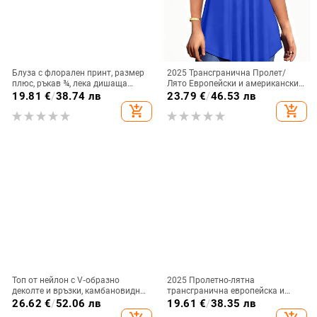
Блуза с флорален принт, размер
2025 Трансгранична Пролет/
плюс, ръкав ¾, лека дишаща
Лято Европейски и американски
лятна топ за жени
Ново дамско облекло
19.81
€
/
38.74 лв
23.79
€
/
46.53 лв
Едноцветна дантелена тениска с
add_shopping_cart
add_shopping_cart
къс ръкав и кръгло деколте
Топ от нейлон с V‑образно
2025 Пролетно-лятна
деколте и връзки, камбановидни
трансгранична европейска и
ръкави, тясна кройка
американска Amazon Wish Export
26.62
€
/
52.06 лв
19.61
€
/
38.35 лв
Нова пролетно-лятна тениска с