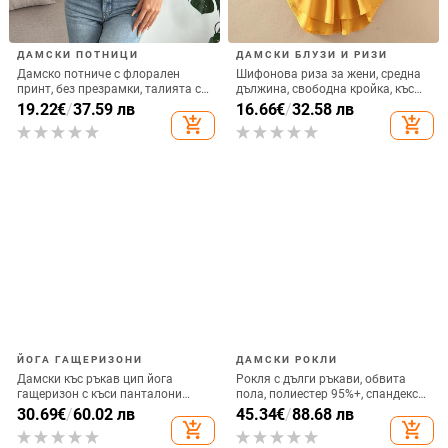
ДАМСКИ ПОТНИЦИ
ДАМСКИ БЛУЗИ И РИЗИ
Дамско потниче с флорален
Шифонова риза за жени, средна
принт, без презрамки, талията се
дължина, свободна кройка, къс
стяга, ултракъсо дължина,
ръкав, едноцветна, полиестер
19.22
€
/
37.59 лв
16.66
€
/
32.58 лв
полиестерна материя
90–95%
add_shopping_cart
add_shopping_cart
ЙОГА ГАЩЕРИЗОНИ
ДАМСКИ РОКЛИ
Дамски къс ръкав цип йога
Рокля с дълги ръкави, обвита
гащеризон с къси панталони
пола, полиестер 95%+, спандекс
(Супер еластичен, дишащ, тънък;
съдържание, кръпкова изработка,
30.69
€
/
60.02 лв
45.34
€
/
88.68 лв
плат от нейлон, подобен на
дълбоко V-образно деколте
add_shopping_cart
add_shopping_cart
облак; 75% нейлон, 25% спандекс;