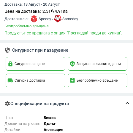
Доставка:
13 Август - 20 Август
€
Цена на доставка:
2.51
/
4.91
лв
,
Доставяме с:
Speedy
Sameday
Безпроблемно връщане
Продуктът се предлага с опция "Прегледай преди да купиш".
security
Сигурност при пазаруване
lock
policy
Сигурно плащане
Защита на личните данни
local_shipping
assignment_return
Сигурна доставка
Безпроблемно връщане
settings
Спецификации на продукта
Цвят:
Бежов
Дължина на ръкав:
Дълъг
Детайли:
Апликация