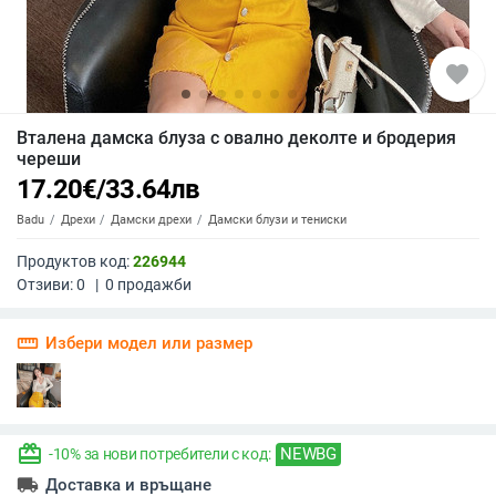
favorite
Вталена дамска блуза с овално деколте и бродерия
череши
17.20
€
/
33.64
лв
Badu
Дрехи
Дамски дрехи
Дамски блузи и тениски
Продуктов код:
226944
Отзиви:
0
|
0
продажби
straighten
Избери модел или размер
redeem
NEWBG
-10% за нови потребители с код:
local_shipping
Доставка и връщане