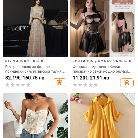
БУЛЧИНСКИ РОКЛИ
ЕРОТИЧНО ДАМСКО ОБЛЕКЛО
Вечерна рокля за балове,
Флорално мрежесто бельо:
принцески силует, висока талия,
прозрачно секси нощно облекло
дълга пола, 3/4 ръкав, полиестер
с презрамки
82.19
€
/
160.75 лв
11.20
€
/
21.91 лв
плат
add_shopping_cart
add_shopping_cart