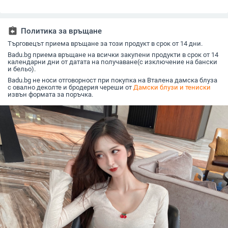
памук и лен на
Шиене Свободни
корейски стил тънка
продава
Amazon (минимална
ежедневни топове
ежедневна риза с
с дантела
поръчка за всякакъв
Дамски принт
дълъг ръкав
с V-обра
вид копирайтинг)
assignment_return
Политика за връщане
Търговецът приема връщане за този продукт в срок от 14 дни.
Badu.bg приема връщане на всички закупени продукти в срок от 14
календарни дни от датата на получаване(с изключение на бански
и бельо).
Badu.bg не носи отговорност при покупка на Вталена дамска блуза
с овално деколте и бродерия череши от
Дамски блузи и тениски
извън формата за поръчка.