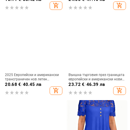
крила щампована цветна
леопардов принт и V-образно
add_shopping_cart
add_shopping_cart
памучна дамска тениска
деколте, къси ръкави
2025 Европейски и американски
Външна търговия през границата
трансграничен нов летен
европейски и американски нови
щампован къс ръкав с V-образно
дамски ежедневни V-образни
20.68
€
/
40.45 лв
23.72
€
/
46.39 лв
деколте, дамски модерен
деколтета обикновен пуловер
add_shopping_cart
add_shopping_cart
полуръкав с висококачествен
дигитален печат елегантна горна
ластик
жилетка тениска