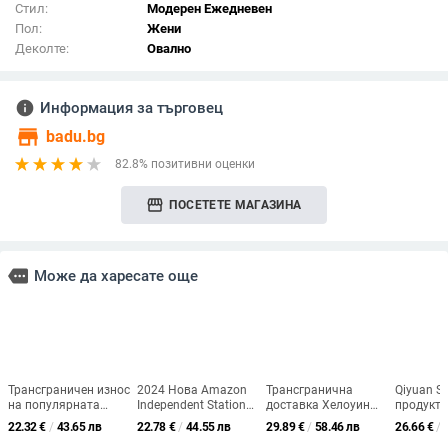
Стил:
Модерен Ежедневен
Пол:
Жени
Деколте:
Овално
info
Информация за търговец
store
badu.bg
82.8% позитивни оценки
storefront
ПОСЕТЕТЕ МАГАЗИНА
more
Може да харесате още
Трансграничен износ
2024 Нова Amazon
Трансгранична
Qiyuan S
на популярната
Independent Station
доставка Хелоуин
продукт 
дамска риза с V-
Есенна европейска и
тъмна серия череп
Европейс
22.32
€
/
43.65 лв
22.78
€
/
44.55 лв
29.89
€
/
58.46 лв
26.66
€
/
образно деколте от
американска мода
скелет 3D риза ревер
америка