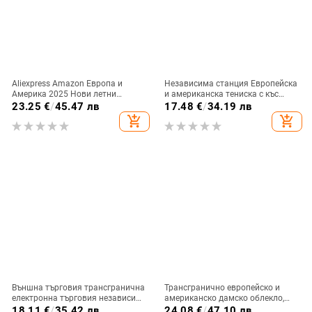
Aliexpress Amazon Европа и
Независима станция Европейска
Америка 2025 Нови летни
и американска тениска с къс
дантелени топове с V-образно
ръкав, дамска черешова
23.25
€
/
45.47 лв
17.48
€
/
34.19 лв
деколте, дамски, чистоцветни, без
леопардова щампа, черешова
add_shopping_cart
add_shopping_cart
ръкави
кръгла яка, свободна тениска с
къс ръкав, голям размер,
трансграничен износ
Външна търговия трансгранична
Трансгранично европейско и
електронна търговия независима
американско дамско облекло,
станция Amazon Amazon нова
големи размери, нови топове с
18.11
€
/
35.42 лв
24.08
€
/
47.10 лв