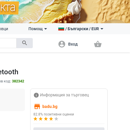
овци
Помощ
/
Български
/
EUR
search
account_circle
shopping_basket
Вход
etooth
в код:
382342
info
Информация за търговец
store
badu.bg
82.8% позитивни оценки