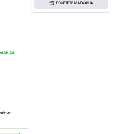
storefront
ПОСЕТЕТЕ МАГАЗИНА
реди да
любими