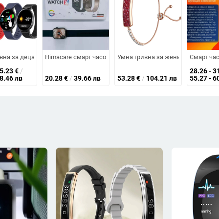
 сърдечната честота, кръвното налягане, кислород в кръвта, водоусто
инг на здравето: кръвна захар, кислород в кръвта, динамично кръвно н
вна за деца с пълен тъчскрийн, мониторинг на сърдечен ритъм и кръвно 
Himacare смарт часовник: Bluetooth обаждания, монитор
Умна гривна за жени с мониторин
Смарт час
45.23
€
/
28.26 - 3
88.46 лв
20.28
€
/
39.66 лв
53.28
€
/
104.21 лв
55.27 - 6