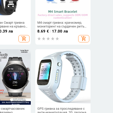
ан Смарт гривна
M4 смарт гривна: крачкомер,
рване на кръвното
мониторинг на сърдечен ритъм
ално време,
и кръвно налягане, следене на
0.39 лв
8.69
€
/
17.00 лв
ъм, ЕКГ+ППГ,
съня и кислород в кръвта,
add_shopping_cart
add_shopping_cart
ратура, грижа за
Bluetooth обаждания,
дистанционно снимане, умни
напомняния
o смартчасовник
GPS гривна за проследяване с
нвазивно
анти-манипулация, 2G, геозона