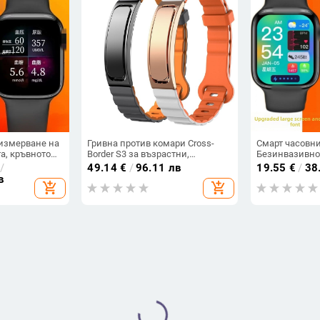
 измерване на
Гривна против комари Cross-
Смарт часовни
а, кръвното
Border S3 за възрастни,
Безинвазивно
цията на
мониторинг на здравето на
кръвната заха
/
49.14
€
/
96.11 лв
19.55
€
/
38
, Bluetooth
закрито и открито,
налягане, сър
в
add_shopping_cart
add_shopping_cart
е на съня –
ароматерапевтични таблетки за
кръвни липид
предотвратяване на ухапвания в
киселина
мултиспортен режим