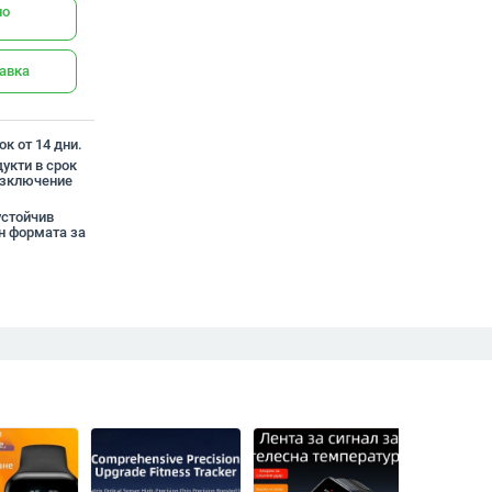
но
тавка
к от 14 дни.
укти в срок
 изключение
устойчив
н формата за