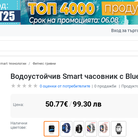
Вход за търг
mart технологии
Фитнес гривни
Водоустойчив Smart часовник с Blu
0
оценки от потребителите
0
продажби
Продукто
50.77
€
/
99.30
лв
Цена:
Налични
цветове: