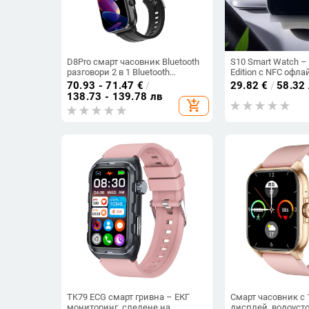
D8Pro смарт часовник Bluetooth
S10 Smart Watch –
разговори 2 в 1 Bluetooth
Edition с NFC офл
слушалки 2"
мониторинг на съ
70.93 - 71.47
€
/
29.82
€
/
58.32
честота, Bluetooth
138.73 - 139.78 лв
add_shopping_cart
магнитно зарежда
водоустойчив
TK79 ECG смарт гривна – ЕКГ
Смарт часовник с 
мониторинг, следене на
дисплей, водоусто