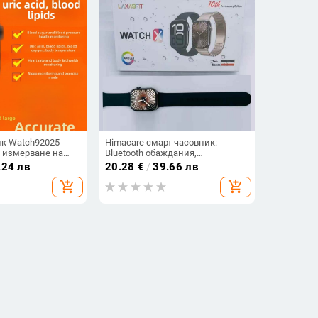
к Watch92025 -
Himacare смарт часовник:
 измерване на
Bluetooth обаждания,
р, кръвно
мониторинг на сърдечния
.24 лв
20.28
€
/
39.66 лв
дечен ритъм,
ритъм, следене на съня,
add_shopping_cart
add_shopping_cart
и и пикочна
крачкомер, безжично
зареждане