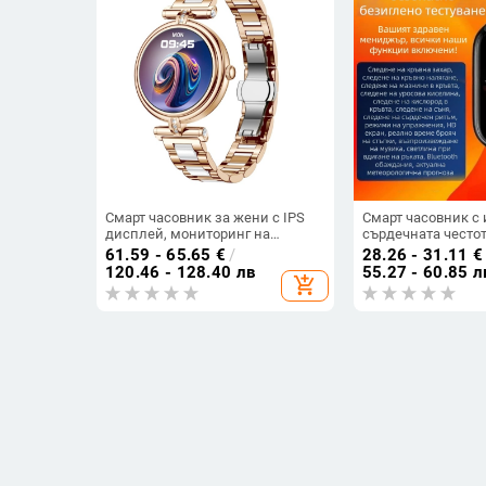
Смарт часовник за жени с IPS
Смарт часовник с
дисплей, мониторинг на
сърдечната честот
сърдечната честота, измерване
налягане и сатура
61.59 - 65.65
€
/
28.26 - 31.11
€
на кислород в кръвта, следене
кислорода в кръвта
120.46 - 128.40 лв
55.27 - 60.85 л
add_shopping_cart
на съня, водоустойчив
разговори, следен
съвместим с iOS