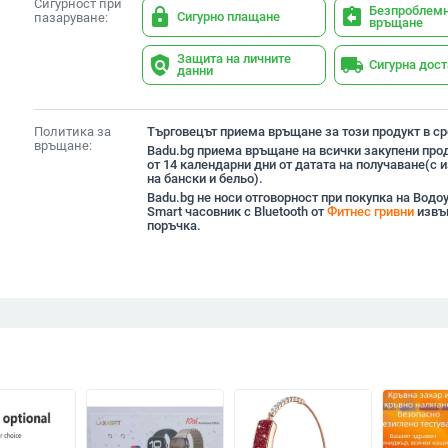
Сигурност при
Безпроблем
lock
assignment_return
Сигурно плащане
пазаруване:
връщане
Защита на личните
policy
local_shipping
Сигурна дос
данни
Политика за
Търговецът приема връщане за този продукт в сро
връщане:
Badu.bg приема връщане на всички закупени прод
от 14 календарни дни от датата на получаване(с
на бански и бельо).
Badu.bg не носи отговорност при покупка на Водо
Smart часовник с Bluetooth от
Фитнес гривни
извъ
поръчка.