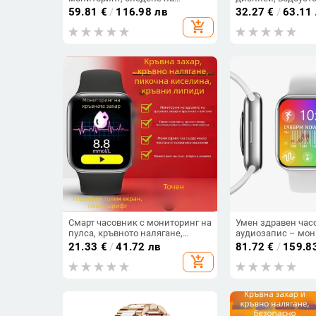
сърдечния ритъм, следене на
мониторинг на съ
59.81
€
/
116.98 лв
32.27
€
/
63.11
съня, отчитане на стъпките,
ритъм и кръвното 
add_shopping_cart
Android-съвместима
кислород в кръвта,
обаждания, живот 
7–14 дни
Смарт часовник с мониторинг на
Умен здравен час
пулса, кръвното налягане,
аудиозапис – мон
кислород в кръвта, следене на
сърдечен ритъм, 
21.33
€
/
41.72 лв
81.72
€
/
159.8
съня и Bluetooth разговори
налягане, кислоро
add_shopping_cart
кръвна захар