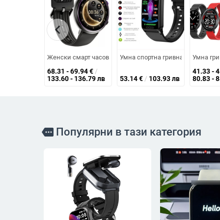
chevron_left
Женски смарт часовник с AMOLED дисплей, измерване на
Умна спортна гривна за монитор
Умна гри
68.31 - 69.94
€
/
41.33 - 
133.60 - 136.79 лв
53.14
€
/
103.93 лв
80.83 - 
Популярни в тази категория
more