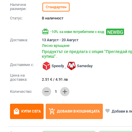
Налични
Стандартен
размери:
Статус:
В наличност
redeem
NEWBG
-10% за нови потребители с код:
Доставка:
13 Август - 20 Август
Лесно връщане
Продуктът се предлага с опция "Прегледай п
купиш".
Доставяме с:
Speedy
Sameday
,
Цена на
доставка:
2.51
€
/
4.91
лв
remove
add
Количество:
1
local_mall
add_shopping_cart
favorite
Добави в 
КУПИ СЕГА
ДОБАВИ В КОШНИЦАТА