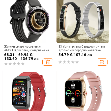
Женски смарт часовник с
B3 Умна гривна Сърдечен ритъм
AMOLED дисплей, измерване на
Кръвно кислородно налягане
сърдечната честота, кръвното
Сън Педометър Спорт Женско
68.31 - 69.94
€
/
54.79
€
/
107.16 лв
налягане, кислород в кръвта,
здраве Shake Фото гривна
133.60 - 136.79 лв
add_shopping_cart
add_shopping_cart
водоустойчивост 5ATM