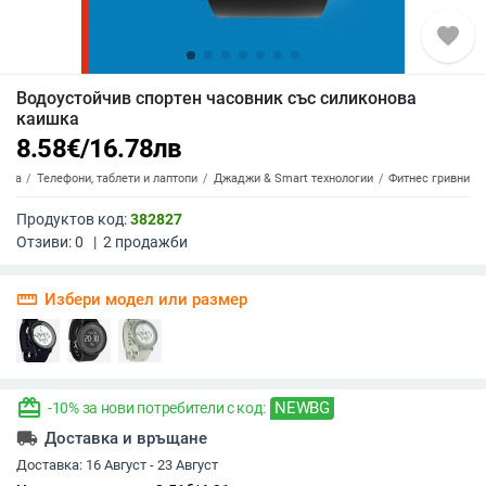
favorite
Водоустойчив спортен часовник със силиконова
каишка
8.58
€
/
16.78
лв
ника
Телефони, таблети и лаптопи
Джаджи & Smart технологии
Фитнес гривни
Продуктов код:
382827
Отзиви:
0
|
2
продажби
straighten
Избери модел или размер
redeem
NEWBG
-10% за нови потребители с код:
local_shipping
Доставка и връщане
Доставка:
16 Август - 23 Август