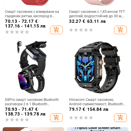
Смарт часовник с измерване на
Смарт часовник с 1,85-инчов TFT
сърдечен ритъм, кислород в
дисплей, водоустойчив до 30 м,
кръвта, кръвно налягане,
мониторинг на сърдечния ритъм
70.13 - 72.17
€
/
32.27
€
/
63.11 лв
мониторинг на съня и крачкомер
и кръвното налягане и кислород
137.16 - 141.15 лв
add_shopping_cart
add_shopping_cart
(батерия 7–14 дни)
в кръвта, Bluetooth обаждания,
живот на батерията 7–14 дни
D8Pro смарт часовник Bluetooth
Himacom Смарт часовник,
разговори 2 в 1 Bluetooth
Android съвместимост, Bluetooth
слушалки 2"
разговори, TFT дисплей,
70.93 - 71.47
€
/
79.17
€
/
154.84 лв
магнитно зареждане, Не
138.73 - 139.78 лв
add_shopping_cart
add_shopping_cart
водоустойчив