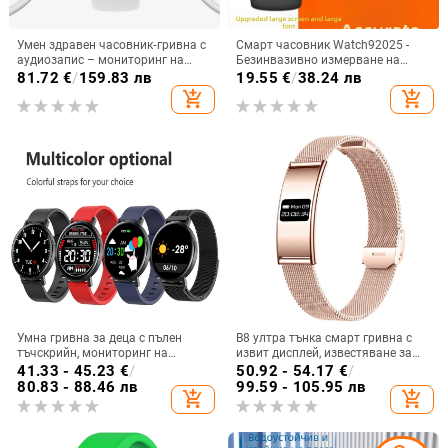
Умен здравен часовник‑гривна с
Смарт часовник Watch92025 -
аудиозапис – мониторинг на
Безинвазивно измерване на
сърдечен ритъм, кръвно
кръвната захар, кръвно налягане,
81.72
€
/
159.83 лв
19.55
€
/
38.24 лв
налягане, кислород в кръвта и
сърдечен ритъм, кръвни липиди и
add_shopping_cart
add_shopping_cart
кръвна захар
пикочна киселина
Умна гривна за деца с пълен
B8 ултра тънка смарт гривна с
тъчскрийн, мониторинг на
извит дисплей, известяване за
сърдечен ритъм и кръвно
повикване, крачкомер,
41.33 - 45.23
€
/
50.92 - 54.17
€
/
налягане, водоустойчива,
мониторинг на здравето и съня,
80.83 - 88.46 лв
99.59 - 105.95 лв
add_shopping_cart
add_shopping_cart
Bluetooth, живот на батерията 7–
моден дизайн за мъже и жени
14 дни