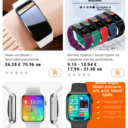
Умен часовник с
Фитнес гривна с мониторинг на
многофункционални
сърдечен ритъм, докосване,
възможности: кръвна захар,
безжичен обхват 5–10 м, каишка
36.28
€
/
70.96 лв
9.15 - 10.94
€
/
кръвно налягане, сърдечен
TPU, пластмасов корпус
17.90 - 21.40 лв
add_shopping_cart
add_shopping_cart
ритъм, кислород в кръвта,
мониторинг на съня, спорт и
бягане, унисекс водоустойчива
гривна