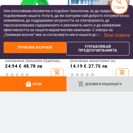
search
Търси
Ние използваме бисквитки и подобни технологии, за да предоставяме и
подобряваме нашата Услуга, да ви осигурим най-доброто потребителско
изживяване, да поддържаме сигурността на платформата, да
персонализираме съдържанието и рекламите, както и да измерваме
ефективността на нашите маркетингови кампании. С избора на
Виж повече
„Приемам всички“ вие се съгласявате ние и нашите доверени партньори
да съхраняваме бисквитки и подобни технологии на вашето устройство
за рекламни и аналитични цели. Можете по всяко време да управлявате
УПРАВЛЯВАЙ
ПРИЕМИ ВСИЧКИ
своите предпочитания, като натиснете „Управлявай предпочитанията“.
ПРЕДПОЧИТАНИЯТА
За повече информация, моля, вижте нашата
Политика за защита на
Зареждане с вибрация за
T800 Смарт часовник с Bluetooth
данните
.
напомняне, безшумен будилник,
разговори, мониторинг на
измерващ телесната
сърдечен ритъм и кислород в
24.94
€
/
48.78 лв
14.19
€
/
27.75 лв
температура, водоустойчив,
кръвта, крачкомер, водоустойчив
add_shopping_cart
add_shopping_cart
студентски, модерен смарт
часовник в корейски стил
local_mall
add_shopping_cart
Фабрика на едро
КУПИ
ДОБАВИ В КОШНИЦАТА