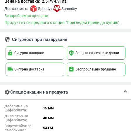
€
Цена на доставка:
2.51
/
4.91
лв
,
Доставяме с:
Speedy
Sameday
Безпроблемно връщане
Продуктът се предлага с опция "Прегледай преди да купиш".
security
Сигурност при пазаруване
lock
policy
Сигурно плащане
Защита на личните данни
local_shipping
assignment_return
Сигурна доставка
Безпроблемно връщане
settings
Спецификации на продукта
Дебелина на
15 мм
циферблата:
Диаметър на
40 мм
циферблата:
Водоустойчива
5ATM
дълбочина :