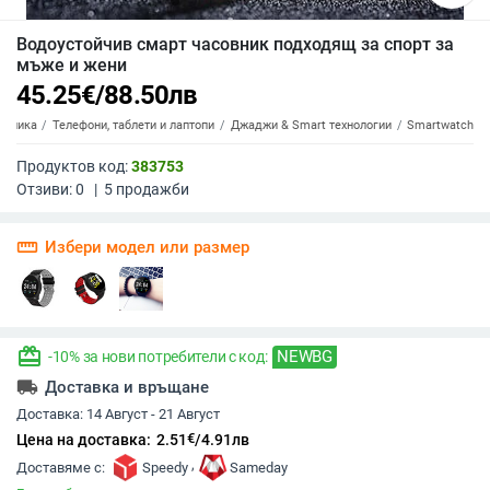
Водоустойчив смарт часовник подходящ за спорт за
мъже и жени
45.25
€
/
88.50
лв
роника
Телефони, таблети и лаптопи
Джаджи & Smart технологии
Smartwatch
Продуктов код:
383753
Отзиви:
0
|
5
продажби
straighten
Избери модел или размер
redeem
NEWBG
-10% за нови потребители с код:
local_shipping
Доставка и връщане
Доставка:
14 Август - 21 Август
€
Цена на доставка:
2.51
/
4.91
лв
,
Доставяме с:
Speedy
Sameday