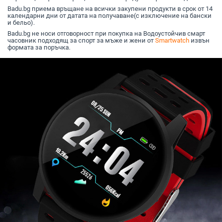
Badu.bg приема връщане на всички закупени продукти в срок от 14
календарни дни от датата на получаване(с изключение на бански
и бельо).
Badu.bg не носи отговорност при покупка на Водоустойчив смарт
часовник подходящ за спорт за мъже и жени от
Smartwatch
извън
формата за поръчка.