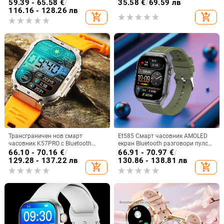
ултратънък спортен
гласов асистент, мониторинг на
59.39 - 65.58
€
/
35.58
€
/
69.59 лв
здравословен пулс кръв
кислород в кръвта, измерване на
116.16 - 128.26 лв
add_shopping_cart
add_shopping_cart
кислород Bluetooth разговори
сърдечен ритъм, кръвно
налягане, проследяване на съня,
силиконов каишка, квадратен
циферблат
Трансграничен нов смарт
Et585 Смарт часовник AMOLED
часовник K57PRO с Bluetooth
екран Bluetooth разговори пулс
информация за повиквания,
сън крачкомер спортен часовник
66.10 - 70.16
€
/
66.91 - 70.97
€
/
интелигентна гривна, спортен
гривна трансграничен
129.28 - 137.22 лв
130.86 - 138.81 лв
add_shopping_cart
add_shopping_cart
часовник, поколение