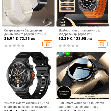
Смарт гривна без дисплей,
Bluetooth смарт часовник със
динамичен сърдечен ритъм и
квадратен циферблат и
телесна температура,
силиконова каишка; мониторинг
36.94
€
/
72.25 лв
63.39
€
/
123.98 лв
мониторинг на съня,
на сърдечния ритъм, измерване
add_shopping_cart
add_shopping_cart
водоустойчива до 30 м, живот на
на кръвното налягане, кислород
батерията до 21 дни
в кръвта, следене на съня, броене
на крачки
Унисекс смарт часовник X22 за
GT8 Smart Watch S12 с Bluetooth
спортове на открито; сърдечен
разговори, мониторинг на
ритъм, кръвно налягане, сън,
сърдечния ритъм, водоустойчив,