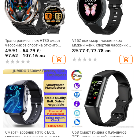
Трансграничен нов HT30 смарт
V15Z нов смарт часовник за
часовник за спорт на открито,
мъже и жени, спортен часовник с
водоустойчив, Bluetooth
Bluetooth, пулсомер, сън, кръвно
49.91 - 54.79
€
/
39.77
€
/
77.78 лв
разговори, 1.7 голям екран, пулс,
налягане, здравен часовник
97.62 - 107.16 лв
add_shopping_cart
add_shopping_cart
кръвен кислород, LED светлина
Смарт часовник F310 с ECG,
C68 Смарт гривна с 0,96-инчов
мониторинг на сърдечен ритъм,
TFT цветен дисплей; измерва