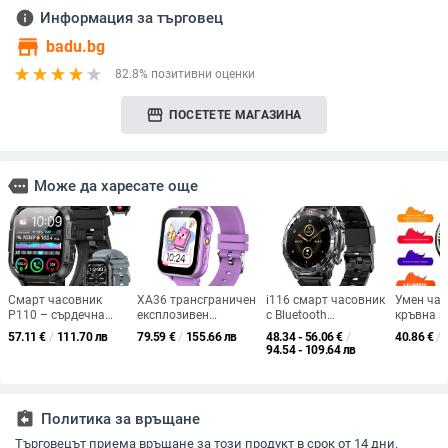
info
Информация за търговец
store
badu.bg
82.8% позитивни оценки
storefront
ПОСЕТЕТЕ МАГАЗИНА
more
Може да харесате още
Смарт часовник
XA36 трансграничен
i116 смарт часовник
Умен час
P110 – сърдечна
експлозивен
с Bluetooth
кръвна з
честота, крачкомер,
интелигентен детски
разговори,
измерван
57.11
€
/
111.70 лв
79.59
€
/
155.66 лв
48.34 - 56.06
€
/
40.86
€
/
следене на съня,
часовник с
измерване на
кръвното
94.54 - 109.64 лв
Bluetooth разговори,
крачкомер за
сърдечната честота
сърдечна
съвместим с iOS
множество игри,
и кръвното налягане,
кислород
музикална камера,
NFC, мониторинг на
монитори
фенерче
съня и водоустойчив
Кръгъл д
assignment_return
Политика за връщане
дизайн
Търговецът приема връщане за този продукт в срок от 14 дни.