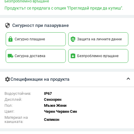
Безпроблемно връщане
Продуктът се предлага с опция "Прегледай преди да купиш".
security
Сигурност при пазаруване
lock
policy
Сигурно плащане
Защита на личните данни
local_shipping
assignment_return
Сигурна доставка
Безпроблемно връщане
settings
Спецификации на продукта
Водоустойчив:
IP67
Дисплей:
Сензорен
Пол:
Мъже Жени
Цвят:
Черен Червен Син
Материал на
Силикон
каишката: