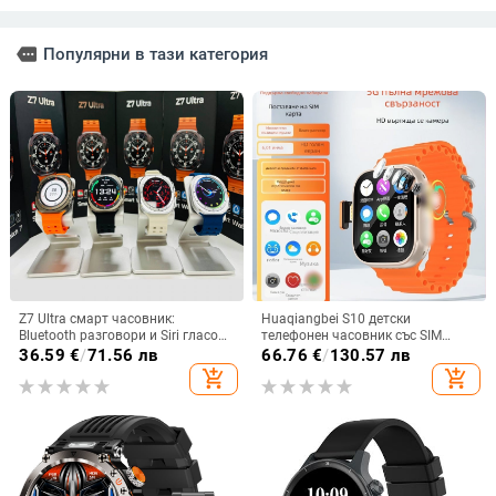
more
Популярни в тази категория
Z7 Ultra смарт часовник:
Huaqiangbei S10 детски
Bluetooth разговори и Siri гласов
телефонен часовник със SIM
асистент, AMOLED 44mm,
карта, водоустойчив, камера,
36.59
€
/
71.56 лв
66.76
€
/
130.57 лв
алуминиев корпус, мониторинг
микро чат, смарт часовник
add_shopping_cart
add_shopping_cart
на сърдечен ритъм, кръвно,
кислород в кръвта, следене на
съня, Bluetooth