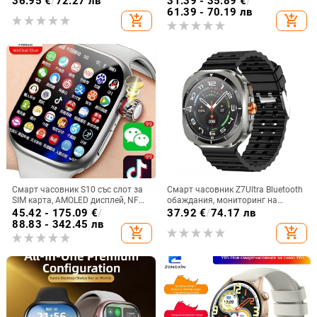
36.95
€
/
72.27 лв
31.39 - 35.89
€
/
кръвно кислород, Bluetooth
TFT дисплей, магнитно
61.39 - 70.19 лв
add_shopping_cart
add_shopping_cart
обаждания
зареждане
Смарт часовник S10 със слот за
Смарт часовник Z7Ultra Bluetooth
SIM карта, AMOLED дисплей, NFC,
обаждания, мониторинг на
мониторинг на сърдечната
сърдечен ритъм, кръвно
45.42 - 175.09
€
/
37.92
€
/
74.17 лв
честота и камера
налягане, следене на съня и
88.83 - 342.45 лв
add_shopping_cart
add_shopping_cart
водоустойчив