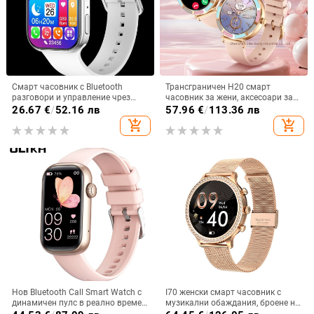
Смарт часовник с Bluetooth
Трансграничен H20 смарт
разговори и управление чрез
часовник за жени, аксесоари за
докосване (IPS дисплей,
здраве, обаждане на сън,
26.67
€
/
52.16 лв
57.96
€
/
113.36 лв
мониторинг на сърдечната
наблюдение на физиологичния
add_shopping_cart
add_shopping_cart
честота, следене на съня, батерия
цикъл на жените, носене на
7–14 дни, силиконов ремък)
часовник
Нов Bluetooth Call Smart Watch с
I70 женски смарт часовник с
динамичен пулс в реално време,
музикални обаждания, броене на
многофункционална спортна
стъпки, пулс, кръвно налягане,