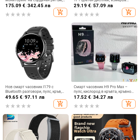
кръвно налягане, кислород в
температура на тялото, кръвно
175.09
€
/
342.45 лв
29.19
€
/
57.09 лв
кръвта и следене на съня
налягане, сърдечна честота и
add_shopping_cart
add_shopping_cart
крачки; водоустойчива; Bluetooth
здравна гривна; автономност на
батерията 7-14 дни
Нов смарт часовник I179 с
Смарт часовник H9 Pro Max –
Bluetooth разговори, пулс, кръв,
пулс, кислород в кръвта, кръвно
кислород, музика, броене на
налягане, мониторинг на съня,
49.65
€
/
97.11 лв
17.52
€
/
34.27 лв
крачки, спортен смарт часовник
Bluetooth разговори
add_shopping_cart
add_shopping_cart