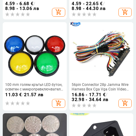
Game Controller Joystick Board Diy
Connector Arcade Game Board
4.59 - 6.68
€
/
4.59 - 22.65
€
/
Arcade Machine Neo Geo
Raspberry Pi Pico RP2024 Hitbox
8.98 - 13.06 лв
8.98 - 44.30 лв
add_shopping_cart
add_shopping_cart
Controller Sanwa Button DIY
100 mm голям кръгъл LED бутон,
56pin Connector 28p Jamma Wire
осветен с микропревключвател
Harness Box Cga Vga Coin Video
за части на машината за
Arcade Game Board Sanwa
11.03
€
/
21.57 лв
16.86 - 17.71
€
/
аркадни игри „Направи си сам“
Джойстик Бутон Кабел Neo Geo
32.98 - 34.64 лв
add_shopping_cart
add_shopping_cart
DC12V Голям куполен
Mvs Кабинет
превключвател за осветление