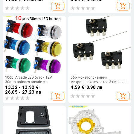
Arcade MAME Jamma Game
Controller Tablero Arcade Pc Neo
add_shopping_cart
add_shopping_cart
Machine
Geo
10бр. Arcade LED бутон 12V
5бр монетоприемник
30mm botones arcade с
микропревключвател 3-пинов с
микропревключвател за
5A 10 см игла за американски
13.32 - 13.92
€
/
4.59
€
/
8.98 лв
резервни части на Arcade diy kit
механични стари
26.05 - 27.23 лв
add_shopping_cart
add_shopping_cart
Arcade бутон
монетоприемащи
микропревключватели аркадна
игра