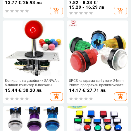
OTTO DIY V2, обтягащи втулки
комплект джойстици, PC, PS, 3,
13.77
€
/
26.93 лв
7.82 - 8.33
€
/
XBOX, игрова конзола,
15.29 - 16.29 лв
add_shopping_cart
add_shopping_cart
американски стил, 30 mm
Копиране на джойстик SANWA с
8PCS катарама за бутони 24mm
5-пинов конектор 8-посочен
28mm прозрачен превключвател
класически квадратен
с осветен бутон LED осветление
15.44
€
/
30.20 лв
14.17
€
/
27.71 лв
ограничител Аркадна игрална
5V 12V, използван за Направи си
add_shopping_cart
add_shopping_cart
машина Stick Neo Geo Направи
сам PC игри Pandora
си сам части