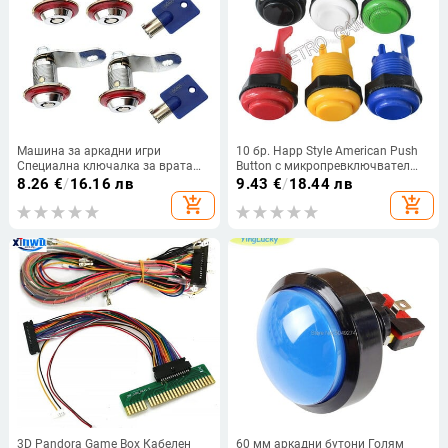
Машина за аркадни игри
10 бр. Happ Style American Push
Специална ключалка за врата
Button с микропревключвател
Cam Lock с ключ за машини за
къса версия за DIY Arcade Cabinet
8.26
€
/
16.16 лв
9.43
€
/
18.44 лв
аркадни игри Jamma Pinball
Parts Jamma MAME Jamma PC
add_shopping_cart
add_shopping_cart
Games
3D Pandora Game Box Кабелен
60 мм аркадни бутони Голям