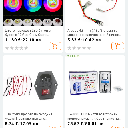
Цветен аркаден LED бутон с
Arcade 4,8 mm (.187") клеми за
бутон с 12V за Claw Crane
микропревключватели 2-пинови
Machine, автомат за продажба,
8-пинови към 5-пинови кабели за
11.30
€
/
22.10 лв
5.33
€
/
10.42 лв
76 mm, RGB, нов
преобразуване на снопове за
add_shopping_cart
add_shopping_cart
машини за шкафове Jamma
MAME
10A 250V щепсел на входния
JY-100F LED мулти електронен
модул Превключвател с
монетоприемник Сравнение на
предпазител Мъжки гнездо за
процесора Селектор на монети
8.74
€
/
17.09 лв
25.57
€
/
50.01 лв
захранване 3-пинов IEC320 C14 с
Множество механизми Аркаден