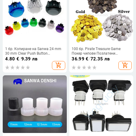
1 бр. Копиране на Sanwa 24 mm
100 бр. Pirate Treasure Game
30 mm Clear Push Button
Покер чипове Позлатени
Microswitch Tablero Arcade Stick
пластмасови покер казино
4.80
€
/
9.39 лв
36.99
€
/
72.35 лв
Game Pandora Console Raspberry
монети Drop Shipping
add_shopping_cart
add_shopping_cart
Pi Hitbox Controller