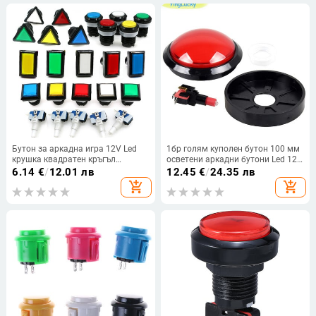
Бутон за аркадна игра 12V Led
1бр голям куполен бутон 100 мм
крушка квадратен кръгъл
осветени аркадни бутони Led 12v
правоъгълен триъгълник с 24 мм
бутон за захранване Бутон за
6.14
€
/
12.01 лв
12.45
€
/
24.35 лв
винт за части на пинбол Swing
превключване с
add_shopping_cart
add_shopping_cart
Machine Направи си сам
микропревключвател