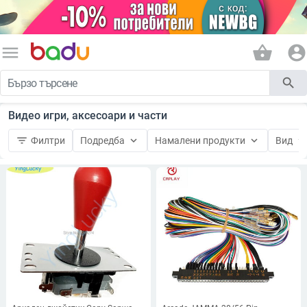
menu
shopping_basket
account_circle
search
Видео игри, аксесоари и части
filter_list
keyboard_arrow_down
keyboard_arrow_down
keyboard_arrow_do
Филтри
Подредба
Намалени продукти
Вид