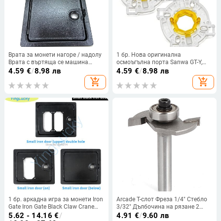
Врата за монети нагоре / надолу
1 бр. Нова оригинална
Врата с въртяща се машина
осмоъгълна порта Sanwa GT-Y,
Монетоприемник Забавление
подходяща за джойстик Sanwa
4.59
€
/
8.98 лв
4.59
€
/
8.98 лв
Управлявана аркадна ютия
JLF 8-посочна врата за части на
add_shopping_cart
add_shopping_cart
Черна касова кутия Порта
аркаден джойстик
Направи си сам части
1 бр. аркадна игра за монети Iron
Arcade T-слот Фреза 1/4" Стебло
Gate Iron Gate Black Claw Crane
3/32" Дълбочина на рязане 2
Gate Arcade diy части
вдлъбнатини HSS T-Slot
5.62 - 14.16
€
/
4.91
€
/
9.60 лв