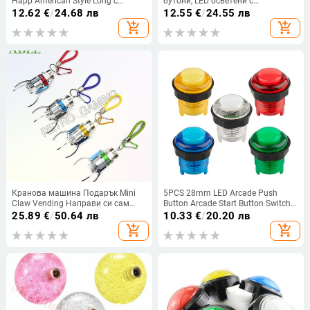
Happ American Style Long с
бутони, LED осветени с
превключвател за Multi Arcade
микропревключвател
12.62
€
/
24.68 лв
12.55
€
/
24.55 лв
MAME Jamma Game
add_shopping_cart
add_shopping_cart
Кранова машина Подарък Mini
5PCS 28mm LED Arcade Push
Claw Vending Направи си сам
Button Arcade Start Button Switch
играчка Игра за награда за игра
5V/12V Осветен бутон Arcade
25.89
€
/
50.64 лв
10.33
€
/
20.20 лв
на машина за кукли с монети
Аксесоари за шкафове
add_shopping_cart
add_shopping_cart