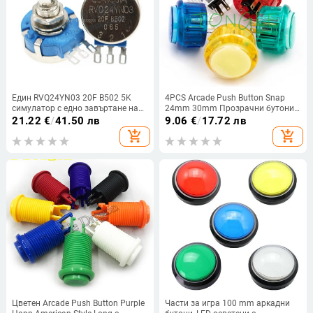
Един RVQ24YN03 20F B502 5K
4PCS Arcade Push Button Snap
симулатор с едно завъртане на
24mm 30mm Прозрачни бутони
потенциометър от въглеродно
за превключване LED осветление
21.22
€
/
41.50 лв
9.06
€
/
17.72 лв
фолио, състезателна игрална
5V 12V за Направи си сам
add_shopping_cart
add_shopping_cart
машина, аркадни аксесоари
Raspberry Pi MAME PC Pandora
Game
Цветен Arcade Push Button Purple
Части за игра 100 mm аркадни