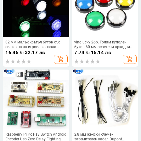
32 мм малък кръгъл бутон със
yinglucky 2бр. Голям куполен
светлина за игрова конзола
бутон 60 мм осветени аркадни
аркаден бутон превключвател
бутони Led 12v Бутон за
16.45
€
/
32.17 лв
7.74
€
/
15.14 лв
старт старт нулиране бутон
захранване Бутон за
add_shopping_cart
add_shopping_cart
производител
превключване с
микропревключвател
Raspberry Pi Pc Ps3 Switch Android
2,8 мм женски клемен
Encoder Usb Zero Delay Fighting
заземителен кабел Dupont