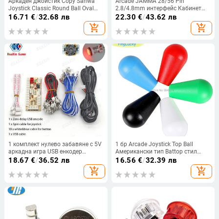
Аркаден джойстик Copy Sanwa
Arcade JAMMA 28/56 Pin
Joystick Classic Round Ball Oval
2.8/4.8mm интерфейс Кабинет
Ball 4/8 Way USB Fighting Stick
Тел Окабеляване 140cm кабел
16.71
€
/
32.68 лв
22.30
€
/
43.62 лв
Game Controller for Pandora
PCB кабел за Arcade игрови
add_shopping_cart
add_shopping_cart
Console
конзоли Pandora 5V&12V
1 комплект нулево забавяне с 5V
1 бр Arcade Joystick Top Ball
аркадна игра USB енкодер
Американски тип Battop стил
Джойстик комплект бутони за
Arcade TopBall за LB-35-N SANWA
18.67
€
/
36.52 лв
16.56
€
/
32.39 лв
компютър MAME Raspberry Pi
SEIMITSU Резервна топка за
add_shopping_cart
add_shopping_cart
Retropie Проекти Перфектни
джойстик