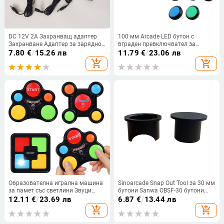
DC 12V 2A Захранващ адаптер
100 мм Arcade LED бутон с
Захранване Адаптер за зарядно
вграден превключвател за
устройство За кутия за аркадни
нулиране, плосък осветен бутон,
7.80
€
/
15.26 лв
11.79
€
/
23.06 лв
игри pandora машина
голям бутон за кран на игровата
add_shopping_cart
add_shopping_cart
монетоприемник Щепсел Micro
конзола
USB
Образователна игрална машина
Sinoarcade Snap Out Tool за 30 мм
за памет със светлини Звуци
бутони Sanwa OBSF-30 бутони
Играчка Интерактивна игра
Gamerfinger HBFS-30-G3-BUCKLE
12.11
€
/
23.69 лв
6.87
€
/
13.44 лв
Машина за обучение на паметта
Snap Buttons Removal Push Tool
add_shopping_cart
add_shopping_cart
Забавни играчки за деца