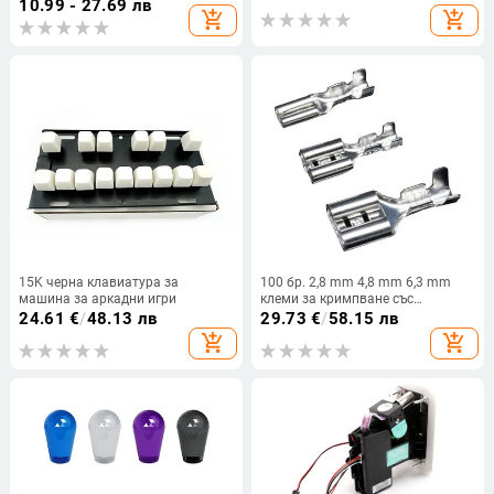
Дървообработваща фреза
10.99 - 27.69 лв
add_shopping_cart
add_shopping_cart
Шкафове за инструменти за
нарязване на канали Машини
15K черна клавиатура за
100 бр. 2,8 mm 4,8 mm 6,3 mm
машина за аркадни игри
клеми за кримпване със
силиконов калъф, женски бърз
24.61
€
/
48.13 лв
29.73
€
/
58.15 лв
конектор за аркадна пръчка
add_shopping_cart
add_shopping_cart
Hitbix Mixbox кабелни
проводници