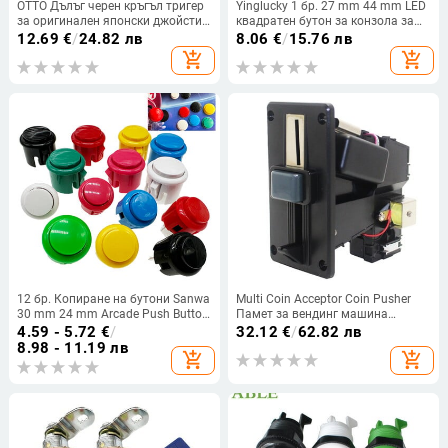
OTTO Дълъг черен кръгъл тригер
Yinglucky 1 бр. 27 mm 44 mm LED
за оригинален японски джойстик
квадратен бутон за конзола за
Sanwa JLF TP 8YT Рокер за
аркадни игри с
12.69
€
/
24.82 лв
8.06
€
/
15.76 лв
аркадни игри
микропревключвател, 28 mm
add_shopping_cart
add_shopping_cart
кръгъл бутон за аркадни игри с
осветяване
12 бр. Копиране на бутони Sanwa
Multi Coin Acceptor Coin Pusher
30 mm 24 mm Arcade Push Button
Памет за вендинг машина
Switch Baolian Circle Buttons Micro
Аркадна игра Размяна на билети
4.59 - 5.72
€
/
32.12
€
/
62.82 лв
Switch For Arcade DIY Kit
8.98 - 11.19 лв
add_shopping_cart
add_shopping_cart