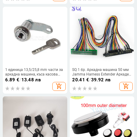
Slot Pinball Parts
1 единица 13,5/25,8 mm части за
SQ 1 бр. Аркадна машина 50 мм
аркадна машина, къса касова
Jamma Harness Extender Аркаден
врата, кутия с инструменти,
шкаф за ретро машина за бойни
6.89
€
/
13.48 лв
20.41
€
/
39.92 лв
тръбни ключалки с ключове +
игри
add_shopping_cart
add_shopping_cart
ключове със същия номер за
машина за аркадна игра