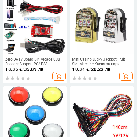
Zero Delay Board DIY Arcade USB
Mini Casino Lucky Jackpot Fruit
Encoder Support PC/ PS3
Slot Machine Касия за пари
/Raspberry Pi / Android /Hitbox
Играчки за деца Възрастни
18.35
€
/
35.89 лв
10.34
€
/
20.22 лв
With SANWA Joystick Button
Забавна игра против преса
add_shopping_cart
add_shopping_cart
Control кабел
Подарък за рожден ден Парти
артикули