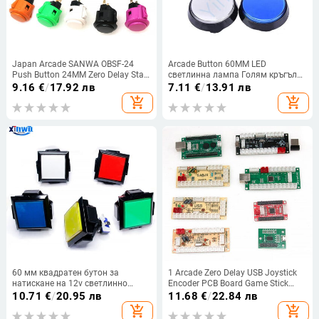
Japan Arcade SANWA OBSF-24
Arcade Button 60MM LED
Push Button 24MM Zero Delay Start
светлинна лампа Голям кръгъл
Switch Official Original Game
Arcade Video Game Player Push
9.16
€
/
17.92 лв
7.11
€
/
13.91 лв
Machine Joystick Console
Button Switch Машина за аркадни
add_shopping_cart
add_shopping_cart
Направи си сам
игри
60 мм квадратен бутон за
1 Arcade Zero Delay USB Joystick
натискане на 12v светлинно
Encoder PCB Board Game Stick
осветени светодиодни
Controller PC & Raspberry Pi
10.71
€
/
20.95 лв
11.68
€
/
22.84 лв
превключватели Автомат за
Управление на един играч без
add_shopping_cart
add_shopping_cart
монети Arcade Diy Game Controller
кабел