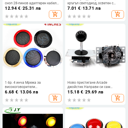
сноп 28-пинов адаптерен кабел
кръгъл светодиод, осветен с
за сън 20-пинов конектор
микропревключвател за части
12.94
€
/
25.31 лв
7.01
€
/
13.71 лв
Направи си сам аркадни части
на машината за аркадни игри
add_shopping_cart
add_shopping_cart
Джойстик Конзолен шкаф
„направи си сам“ 5/12 V голям
превключвател на куполна
светлина
1 бр. 4 инча Мрежа за
Ново пристигане Arcade
високоговорители
джойстик Направи си сам
Високоговорител грил аркадна
джойстик Red Ball 4/8 Way
6.68
€
/
13.06 лв
15.18
€
/
29.69 лв
игра машина аксесоари части за
Joystick Fighting Stick Parts for
add_shopping_cart
add_shopping_cart
шкаф за 110 мм 8 ома 5 W
Game Arcade Hot Promotion
високоговорител