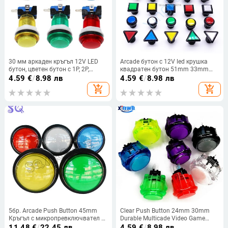
30 мм аркаден кръгъл 12V LED
Arcade бутон с 12V led крушка
бутон, цветен бутон с 1P, 2P,
квадратен бутон 51mm 33mm
монета, старт, пауза, изход,
правоъгълен бутон 51*30mm
4.59
€
/
8.98 лв
4.59
€
/
8.98 лв
избор, бутон със стикер
триъгълен кръгъл бутон 28mm
add_shopping_cart
add_shopping_cart
45mm
5бр. Arcade Push Button 45mm
Clear Push Button 24mm 30mm
Кръгъл с микропревключвател 5
Durable Multicade Video Game
цвята Копие SANWA за Multi
Console Copy Sanwa Obsc Hitbox
11.48
€
/
22.45 лв
4.59
€
/
8.98 лв