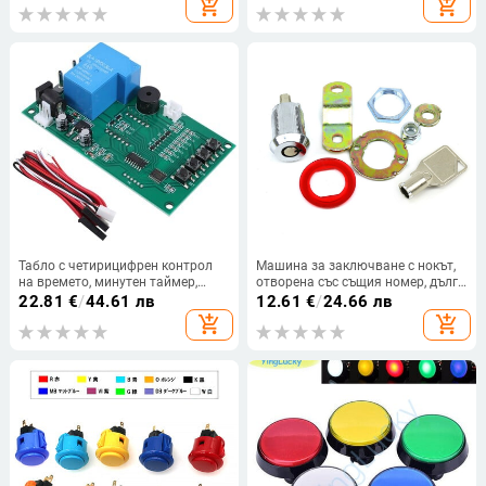
add_shopping_cart
add_shopping_cart
кабел за части на машини за
панел за покритие
аркадни игри
Табло с четирицифрен контрол
Машина за заключване с нокът,
на времето, минутен таймер,
отворена със същия номер, дълга
табло за контрол на времето,
ключалка, детска видеоигра,
22.81
€
/
44.61 лв
12.61
€
/
24.66 лв
игрална машина, табло с време
подарък, баскетболна
add_shopping_cart
add_shopping_cart
състезателна игра със стрелба,
машина 6086, ключ за
заключване на вратата