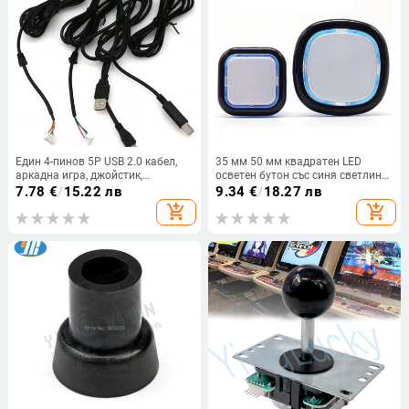
Един 4-пинов 5P USB 2.0 кабел,
35 мм 50 мм квадратен LED
аркадна игра, джойстик,
осветен бутон със синя светлина
контролер, щит, жичен сноп за
5V 12V аркаден превключвател
7.78
€
/
15.22 лв
9.34
€
/
18.27 лв
компютър, PS3, платка за
автомат за игра с монети Шкаф
add_shopping_cart
add_shopping_cart
енкодер с нулево забавяне
Направи си сам