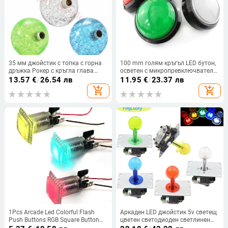
35 мм джойстик с топка с горна
100 mm голям кръгъл LED бутон,
дръжка Рокер с кръгла глава
осветен с микропревключвател
Аркадна игра Направи си сам
за DIY Arcade 12V Голям куполен
13.57
€
/
26.54 лв
11.95
€
/
23.37 лв
части Резервни кристални
превключвател за осветление
add_shopping_cart
add_shopping_cart
розови жълти сини зелени бели 5
бр.
1Pcs Arcade Led Colorful Flash
Аркаден LED джойстик 5v светещ
Push Buttons RGB Square Button
цветен светодиоден светлинен
12v/5v 4.8mm Осветен за
джойстик Аркадни стик