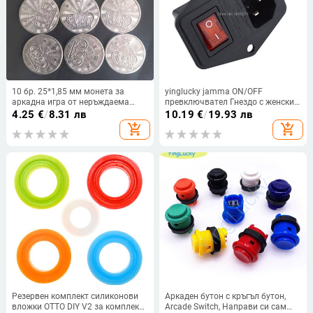
10 бр. 25*1,85 мм монета за
yinglucky jamma ON/OFF
аркадна игра от неръждаема
превключвател Гнездо с женски
стомана Пентаграма Корона или
щепсел за захранващ кабел
4.25
€
/
8.31 лв
10.19
€
/
19.93 лв
888 жетона
Jamma аркадна машина IO
add_shopping_cart
add_shopping_cart
превключвател с предпазител
Резервен комплект силиконови
Аркаден бутон с кръгъл бутон,
вложки OTTO DIY V2 за комплект
Arcade Switch, Направи си сам