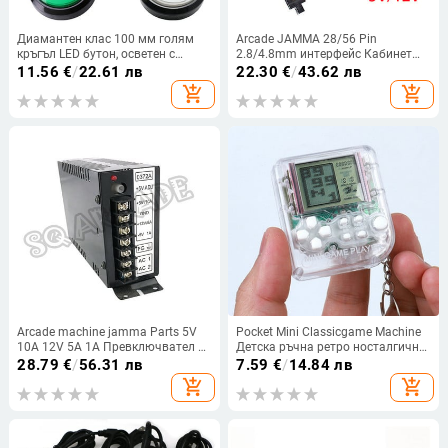
Диамантен клас 100 мм голям
Arcade JAMMA 28/56 Pin
кръгъл LED бутон, осветен с
2.8/4.8mm интерфейс Кабинет
микропревключвател за машина
Тел Окабеляване 140cm кабел
11.56
€
/
22.61 лв
22.30
€
/
43.62 лв
за аркадни игри „направи си сам“
PCB кабел за Arcade игрови
add_shopping_cart
add_shopping_cart
конзоли Pandora 5V и 12V
Arcade machine jamma Parts 5V
Pocket Mini Classicgame Machine
10A 12V 5A 1A Превключвател за
Детска ръчна ретро носталгична
захранване Троен изход
игрова конзола с
28.79
€
/
56.31 лв
7.59
€
/
14.84 лв
Превключващ ретро аксесоари
ключодържател Хамстер Видео
add_shopping_cart
add_shopping_cart
за видеоигри
игра 26 игри Подарък