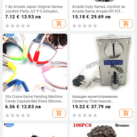
1 бр Arcade Japan Original Sanwa
Arcade Copy Sanwa Joystick за
Joystick Parts JLF P-5 Actuator
Arcade Game, Arcade DIY KIT
JLF-P-6 Pressure Spring Base
Controller, game box джойстик,
7.12
€
/
13.93 лв
15.18
€
/
29.69 лв
Raspberry Pi, Vending Machine, Neo
add_shopping_cart
add_shopping_cart
Geo
30x Crane Game Vending Machine
Аркаден монетоприемник
Candy Capsule Ball Kless Silicone
Селектор Пластмасов
Claw Anti-Slip Sleeve Еластични
електронен механизъм
6.56
€
/
12.83 лв
19.32
€
/
37.79 лв
калъфи за крака Arcade Pinball
Механизъм за игри Pandora
add_shopping_cart
add_shopping_cart
Parts
Вендинг машини Части за
аксесоари