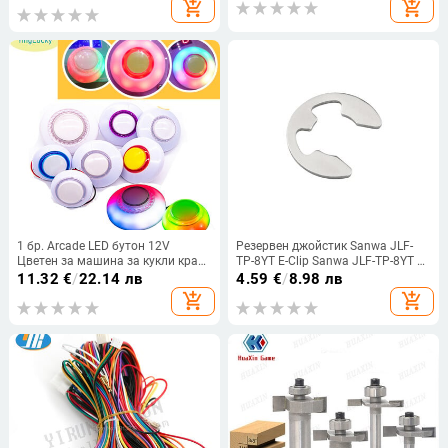
add_shopping_cart
add_shopping_cart
за джойстици от серия Sanwa
Pad
JLF-TP-8YT
1 бр. Arcade LED бутон 12V
Резервен джойстик Sanwa JLF-
Цветен за машина за кукли кран
TP-8YT E-Clip Sanwa JLF-TP-8YT E-
LED бутони 45 mm 60 mm 80 mm
Ring за аркадни джойстици от
11.32
€
/
22.14 лв
4.59
€
/
8.98 лв
76 mm
серията Sanwa JLF Sanwa E-clip E-
add_shopping_cart
add_shopping_cart
Ring