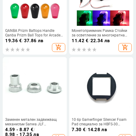
QANBA Prizm Battops Handle
Монетоприемник Рамка Стойки
Qanba Prizm Ball Tops for Arcade
за осветление за многократна
HORI SANWA SEIMITSU Joystick
употреба Селектор Аксесоари
19.36
€
/
37.86 лв
11.42
€
/
22.34 лв
Oval Balltop Ellipse Topball Handle
Лека част от вендинг машина
add_shopping_cart
add_shopping_cart
Поставка за лампа Аркадни
видео игри
Заменен метален задвижващ
10 бр Gamerfinger Silencer Foam
механизъм Sanwa JLF
Pad специално за HBFS-30
Алуминиева пружинна основа
механични бутони в 30 mm
4.59 - 8.87
€
/
7.30
€
/
14.28 лв
Алуминиев въртящ се цилиндър
размер на бутона Silent Foam
8.98 - 17.35 лв