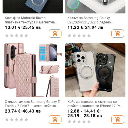
Калъф за Motorola Razr с
Калъф за Samsung Galaxy
платнена текстура и магнитна
S23/S24/S25/S22 в ледено
панта, флип
кристално розово със стъклена
13.01
€
/
25.45 лв
11.22
€
/
21.94 лв
повърхност и метално боядисано
add_shopping_cart
add_shopping_cart
покритие
Съвместим със Samsung Galaxy Z
Кейс за телефон с въртяща се
Fold6 и Z Fold7 — кожен кейс за
стойка и каишка за iPhone 17 Pro
телефон с слот за стилус,
Max, 16, 15 и iPhone 11
23.74
€
/
46.43 лв
12.88 - 14.41
€
/
сгъваем дизайн, елегантен стил, с
25.19 - 28.18 лв
add_shopping_cart
add_shopping_cart
каишка за китката, за дами