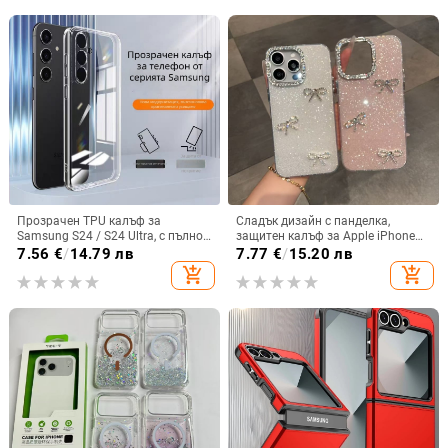
Прозрачен TPU калъф за
Сладък дизайн с панделка,
Samsung S24 / S24 Ultra, с пълно
защитен калъф за Apple iPhone
покритие и защита на камерата
11–15 Pro Max, пълен обхват
7.56
€
/
14.79 лв
7.77
€
/
15.20 лв
add_shopping_cart
add_shopping_cart