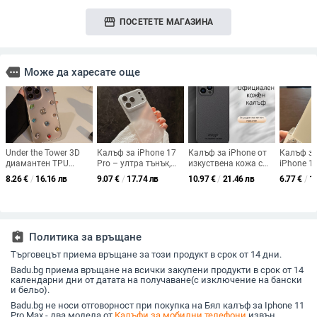
storefront
ПОСЕТЕТЕ МАГАЗИНА
more
Може да харесате още
Under the Tower 3D
Калъф за iPhone 17
Калъф за iPhone от
Калъф за
диамантен TPU
Pro – ултра тънък,
изкуствена кожа с
iPhone 1
защитен калъф за
матово покритие,
магнитен
iPhone 1
8.26
€
/
16.16 лв
9.07
€
/
17.74 лв
10.97
€
/
21.46 лв
6.77
€
/
1
iPhone 14 Pro Max,
защита на обектива,
автомобилен
силикон
епоксова изработка,
против изпускане
държач,
на лещит
персонализиран
удароустойчив
покритие
за кожа,
удароус
assignment_return
Политика за връщане
Търговецът приема връщане за този продукт в срок от 14 дни.
Badu.bg приема връщане на всички закупени продукти в срок от 14
календарни дни от датата на получаване(с изключение на бански
и бельо).
Badu.bg не носи отговорност при покупка на Бял калъф за Iphone 11
Pro Max - два модела от
Калъфи за мобилни телефони
извън