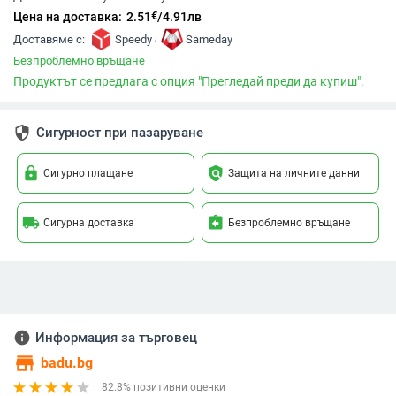
€
Цена на доставка:
2.51
/
4.91
лв
,
Доставяме с:
Speedy
Sameday
Безпроблемно връщане
Продуктът се предлага с опция "Прегледай преди да купиш".
security
Сигурност при пазаруване
lock
policy
Сигурно плащане
Защита на личните данни
local_shipping
assignment_return
Сигурна доставка
Безпроблемно връщане
info
Информация за търговец
store
badu.bg
82.8% позитивни оценки