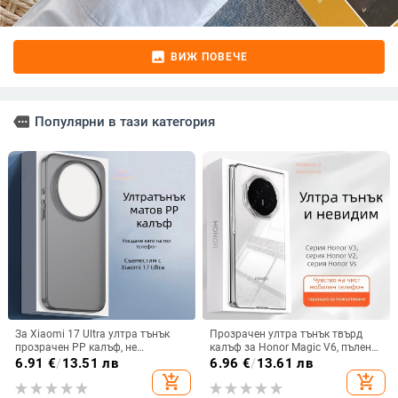
image
ВИЖ ПОВЕЧЕ
more
Популярни в тази категория
За Xiaomi 17 Ultra ултра тънък
Прозрачен ултра тънък твърд
прозрачен PP калъф, не
калъф за Honor Magic V6, пълен
пожълтява, матиран финиш и
обхват, защита от падане, за
6.91
€
/
13.51 лв
6.96
€
/
13.61 лв
гофриран модел
сгъваем дисплей, с огледална
add_shopping_cart
add_shopping_cart
повърхност