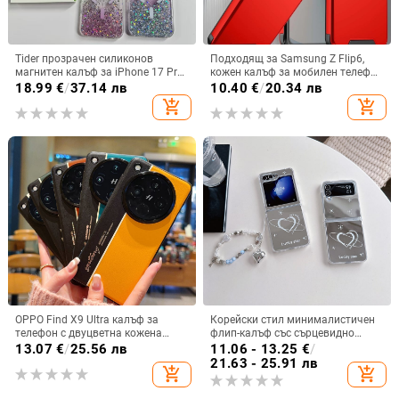
Tider прозрачен силиконов
Подходящ за Samsung Z Flip6,
магнитен калъф за iPhone 17 Pro
кожен калъф за мобилен телефон
Max, защита срещу падане,
Flip5, твърд двустранен калъф
18.99
€
/
37.14 лв
10.40
€
/
20.34 лв
стилен дизайн
против падане за Flip7, защитен
add_shopping_cart
add_shopping_cart
калъф Armor
OPPO Find X9 Ultra калъф за
Корейски стил минималистичен
телефон с двуцветна кожена
флип-калъф със сърцевидно
текстура и флуоресцентни линии,
огледало за Samsung Galaxy Z
13.07
€
/
25.56 лв
11.06 - 13.25
€
/
GT8Pro защитен калъф
Flip 3/4/5
21.63 - 25.91 лв
add_shopping_cart
add_shopping_cart