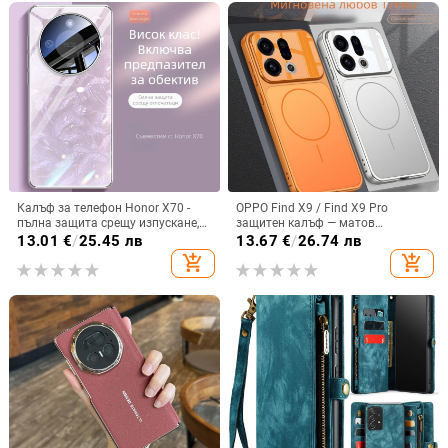
Калъф за телефон Honor X70 -
OPPO Find X9 / Find X9 Pro
пълна защита срещу изпускане,
защитен калъф — матов
закалено стъкло, модел Аурора
пластмасов, минималистичен
13.01
€
/
25.45 лв
13.67
€
/
26.74 лв
стил, против изпускане, магнитно
add_shopping_cart
add_shopping_cart
зареждане, възможност за
персонализация