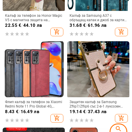
Калъф за телефон за Honor Magic
Калъф за Samsung A37 с
V5 с магнитна защита на
обръщащ капак и джоб за карти,
централната ос, пълна защита на
защита от падане, A16 джоб за
22.55
€
/
44.10 лв
31.68
€
/
61.96 лв
обектива, кожа,
карта, A56 PU/TPU калъф,
add_shopping_cart
add_shopping_cart
електроплатиране, защита срещу
магнитно затваряне
изпускане
Флип калъф за телефон за Xiaomi
Защитен калъф за Samsung
Redmi Note 11 Pro Global 4G,
Zflip7/Zflip6 със 2-в-1 луксозен
имитационна кожа, бизнес стил
дизайн, изкуствена кожа и
8.43
€
/
16.49 лв
19.14
€
/
37.43 лв
електроплакиране
add_shopping_cart
add_shopping_cart
search