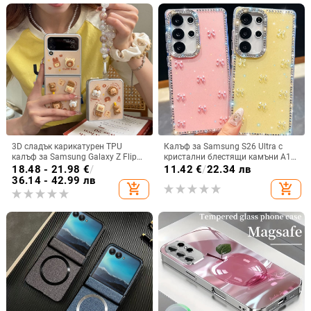
3D сладък карикатурен TPU
Калъф за Samsung S26 Ultra с
калъф за Samsung Galaxy Z Flip
кристални блестящи камъни A17,
6/3/4, защита срещу изпускане,
A57IMD Aurora Bow и S24FE,
18.48 - 21.98
€
/
11.42
€
/
22.34 лв
корейски стил
защита от падане
36.14 - 42.99 лв
add_shopping_cart
add_shopping_cart