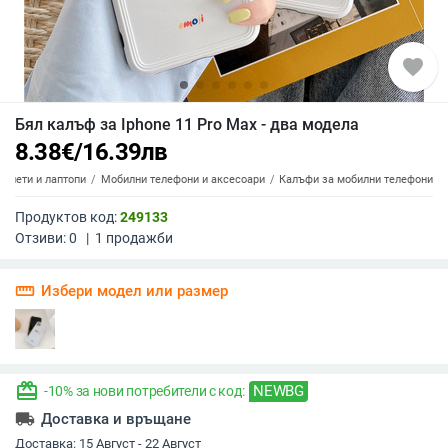
favorite
Бял калъф за Iphone 11 Pro Max - два модела
8.38
€
/
16.39
лв
аблети и лаптопи
Мобилни телефони и аксесоари
Калъфи за мобилни телефони
Продуктов код:
249133
Отзиви:
0
|
1
продажби
straighten
Избери модел или размер
redeem
NEWBG
-10% за нови потребители с код:
local_shipping
Доставка и връщане
Доставка:
15 Август - 22 Август