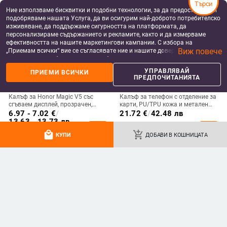
Търси
Ние използваме бисквитки и подобни технологии, за да предоставяме и
подобряваме нашата Услуга, да ви осигурим най-доброто потребителско
изживяване, да поддържаме сигурността на платформата, да
персонализираме съдържанието и рекламите, както и да измерваме
ефективността на нашите маркетингови кампании. С избора на
Виж повече
„Приемам всички“ вие се съгласявате ние и нашите доверени партньори
да съхраняваме бисквитки и подобни технологии на вашето устройство
за рекламни и аналитични цели. Можете по всяко време да управлявате
УПРАВЛЯВАЙ
ПРИЕМИ ВСИЧКИ
своите предпочитания, като натиснете „Управлявай предпочитанията“.
ПРЕДПОЧИТАНИЯТА
За повече информация, моля, вижте нашата
Политика за защита на
данните
.
Калъф за Honor Magic V5 със
Калъф за телефон с отделение за
сгъваем дисплей, прозрачен,
карти, PU/TPU кожа и метален
лъскав, PC материал
пръстен; ръчна изработка,
6.97 - 7.02
€
/
21.72
€
/
42.48 лв
против изпускане, за Samsung
13.63 - 13.73 лв
add_shopping_cart
add_shopping_cart
local_mall
add_shopping_cart
КУПИ
ДОБАВИ В КОШНИЦАТА