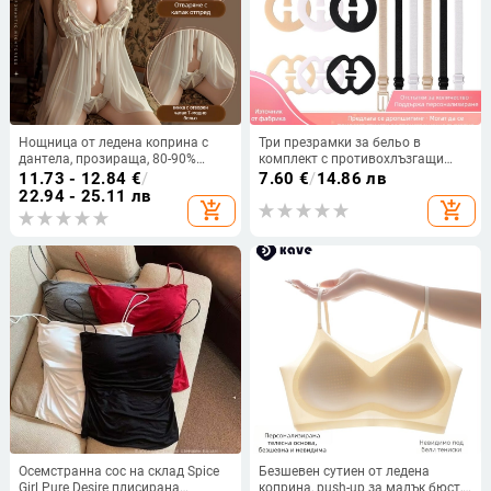
Нощница от ледена коприна с
Три презрамки за бельо в
дантела, прозираща, 80-90%
комплект с противохлъзгащи
полиестер, сладък женски стил
катарами и невидими
11.73 - 12.84
€
/
7.60
€
/
14.86 лв
закопчалки
22.94 - 25.11 лв
add_shopping_cart
add_shopping_cart
Осемстранна сос на склад Spice
Безшевен сутиен от ледена
Girl Pure Desire плисирана
коприна, push-up за малък бюст,