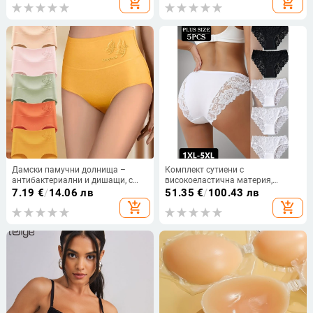
add_shopping_cart
add_shopping_cart
бельо жени
Дамски памучни долнища –
Комплект сутиени с
антибактериални и дишащи, с
високоеластична материя,
пеперуден принт, висока талия и
триъгълни чаши, средно
7.19
€
/
14.06 лв
51.35
€
/
100.43 лв
покритие на ханша, плетена
оформени чаши, секси гръб
add_shopping_cart
add_shopping_cart
памучна материя