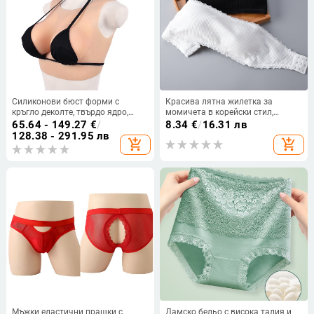
Силиконови бюст форми с
Красива лятна жилетка за
кръгло деколте, твърдо ядро,
момичета в корейски стил,
размери C/D/F, вмъкване за бюст
обвита с гръб, против ходене, с
65.64 - 149.27
€
/
8.34
€
/
16.31 лв
подложка за гърди от една част,
128.38 - 291.95 лв
add_shopping_cart
add_shopping_cart
вътрешна тръба за ученици
Мъжки еластични прашки с
Дамско бельо с висока талия и