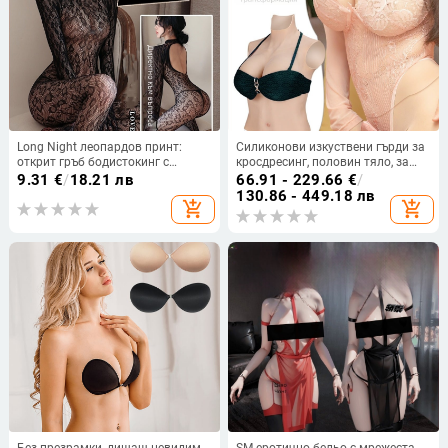
Long Night леопардов принт:
Силиконови изкуствени гърди за
открит гръб бодистокинг с
кросдресинг, половин тяло, за
чорапи и мрежест дизайн –
мъже в женски образ, cosplay
9.31
€
/
18.21 лв
66.91 - 229.66
€
/
дамско бельо
гърди и подплънки за бюст
130.86 - 449.18 лв
add_shopping_cart
add_shopping_cart
Без презрамки, дишащ невидим
SM еротично бельо с мрежеста