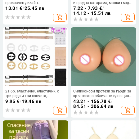
прозрачен дизайн
и предна катарама, малки гърди,
професионално изкушение
платнени, за жени, голям тънък
13.01
€
/
25.45 лв
7.22 - 7.93
€
/
момиче със средна дължина риза
невидим сутиен, бельо, прашка,
14.12 - 15.51 лв
add_shopping_cart
add_shopping_cart
от мрежеста домашна дамска
сватбена рокля, стикер за гърди
пижама секси бельо
21 бр. еластични, еластични, с
Силиконови протези за гърди за
три реда и три копчета,
кръстосано обличане, едно цяло
удължител за сутиен с катарама,
изделие, форма на капка вода
9.95
€
/
19.46 лв
43.21 - 156.78
€
/
бельо с неплъзгаща се катарама,
84.51 - 306.64 лв
add_shopping_cart
add_shopping_cart
сутиен с неплъзгащ се колан, на
склад