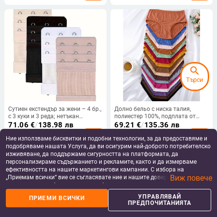
search
Търси
Сутиен екстендър за жени – 4 бр.,
Долно бельо с ниска талия,
с 3 куки и 3 реда; нетъкан
полиестер 100%, подплата от
текстил; удебелена конструкция
бамбук 100%, едноцветен модел,
71.06
€
/
138.98 лв
69.21
€
/
135.36 лв
за възрастни
add_shopping_cart
add_shopping_cart
Ние използваме бисквитки и подобни технологии, за да предоставяме и
подобряваме нашата Услуга, да ви осигурим най-доброто потребителско
изживяване, да поддържаме сигурността на платформата, да
персонализираме съдържанието и рекламите, както и да измерваме
ефективността на нашите маркетингови кампании. С избора на
Виж повече
„Приемам всички“ вие се съгласявате ние и нашите доверени партньори
да съхраняваме бисквитки и подобни технологии на вашето устройство
за рекламни и аналитични цели. Можете по всяко време да управлявате
УПРАВЛЯВАЙ
ПРИЕМИ ВСИЧКИ
своите предпочитания, като натиснете „Управлявай предпочитанията“.
ПРЕДПОЧИТАНИЯТА
За повече информация, моля, вижте нашата
Политика за защита на
данните
.