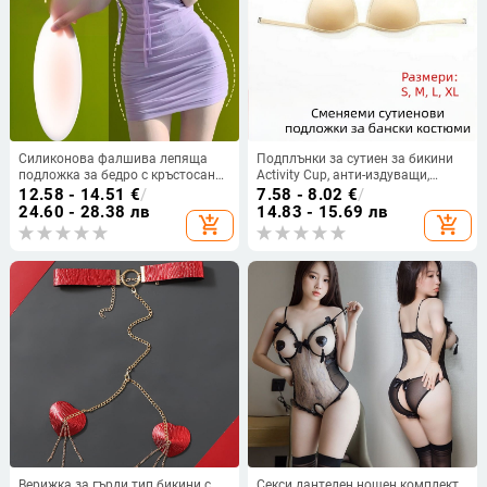
Силиконова фалшива лепяща
Подплънки за сутиен за бикини
подложка за бедро с кръстосано
Activity Cup, анти-издуващи,
залепване за увеличаване на
професионални подплънки за
12.58 - 14.51
€
/
7.58 - 8.02
€
/
артефакта в бедрото, естествено
бански костюми с подвижна кука
24.60 - 28.38 лв
14.83 - 15.69 лв
add_shopping_cart
add_shopping_cart
и безследно подобрение на
за чашки за състезателни бански
депресията на бедрото, фалшива
костюми
подложка за ширина на бедрото
Верижка за гърди тип бикини с
Секси дантелен нощен комплект