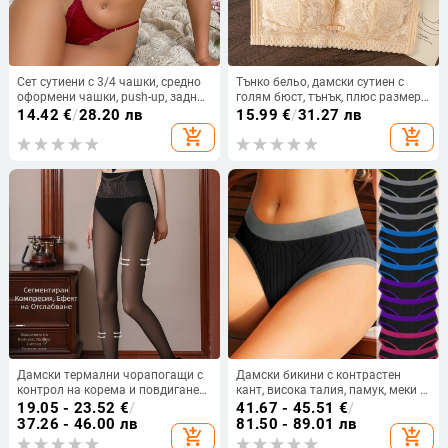
Сет сутиени с 3/4 чашки, средно
Тънко бельо, дамски сутиен с
оформени чашки, push-up, задно
голям бюст, тънък, плюс размер,
закопчаване с един ред,
с пълна чашка, удобен, сандвич,
14.42
€
/
28.20 лв
15.99
€
/
31.27 лв
полиестерна материя
бельо, тръбен сутиен, анти-лек
add_shopping_cart
add_shopping_cart
Дамски термални чорапогащи с
Дамски бикини с контрастен
контрол на корема и повдигане
кант, висока талия, памук, меки и
на ханша, фалшиво прозрачен
дишащи
19.05 - 23.52
€
/
41.67 - 45.51
€
/
вид, подплатени с флийс
37.26 - 46.00 лв
81.50 - 89.01 лв
add_shopping_cart
add_shopping_cart