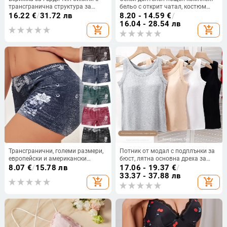
трансгранична структура за
бельо с открит чатал, костюм
жени, кожени стикери за гърди,
камериерка за ролеви игри
16.22
€
/
31.72 лв
8.20 - 14.59
€
/
без нужда от носене на бельо,
16.04 - 28.54 лв
add_shopping_cart
add_shopping_cart
секси калъфи за зърна във
формата на сърце, повдигане и
пристягане
Трансгранични, големи размери,
Потник от модал с подплънки за
европейски и американски
бюст, лятна основна дреха за
дамски безшевни бельо, носещи
носене навън, покрива бюста
8.07
€
/
15.78 лв
17.06 - 19.37
€
/
високо еластични, удобни,
33.37 - 37.88 лв
add_shopping_cart
add_shopping_cart
дишащи боксерки със средна
талия