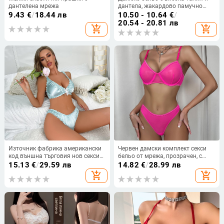
дантелена мрежа
дантела, жакардово памучно
бельо, дишащи панталони с
9.43
€
/
18.44 лв
10.50 - 10.64
€
/
корем и черничева коприна,
20.54 - 20.81 лв
add_shopping_cart
add_shopping_cart
производители на едро
Източник фабрика американски
Червен дамски комплект секси
код външна търговия нов секси
бельо от мрежа, прозрачен, с
бельо костюм може да разшири
банели, 2 части
15.13
€
/
29.59 лв
14.82
€
/
28.99 лв
код фабрика на едро поколение
add_shopping_cart
add_shopping_cart
Y708