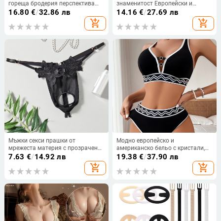
гореща бродерия перспектива
знаменитост Европейски и
мрежеста секси удобна семпла
американски дантелен бродиран
16.80
€
/
32.86 лв
14.16
€
/
27.69 лв
щедра секси бельо костюм 6045
момичешки мрежест
add_shopping_cart
add_shopping_cart
перспективен секси бельо от 2
части XYM1127
Мъжки секси прашки от
Модно европейско и
мрежеста материя с прозрачен
американско бельо с кристали,
дизайн и открита зона
секси бикини, директна доставка
7.63
€
/
14.92 лв
19.38
€
/
37.90 лв
от фабриката на Amazon
add_shopping_cart
add_shopping_cart