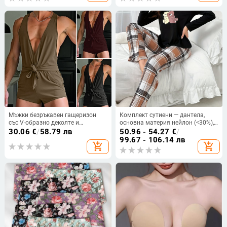
Мъжки безръкавен гащеризон
Комплект сутиени — дантела,
със V-образно деколте и
основна материя нейлон (<30%),
презрамки, стил бански,
подплата памук, чашка с ушички,
30.06
€
/
58.79 лв
50.96 - 54.27
€
/
полиестер, основна материя 90-
стил традиционен, луксозен
99.67 - 106.14 лв
add_shopping_cart
add_shopping_cart
95%