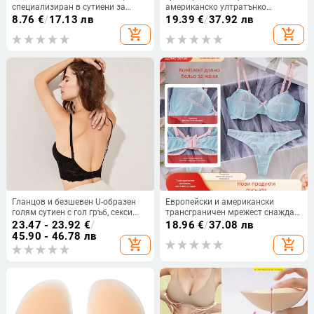
специализиран в сутиени за
американско ултратънко
големи размери без презрамки, с
висококачествено секси бельо с
8.76
€
/
17.13 лв
19.39
€
/
37.92 лв
корсет и закопчаване отпред, с
бродерия и дантела, чисто
add_shopping_cart
add_shopping_cart
пуш-ъп ефект и красив дизайн на
желание за събиране на сутиен,
гърба за износ.
бельо, костюм за бельо
Гланцов и безшевен U-образен
Европейски и американски
голям сутиен с гол гръб, секси
трансграничен мрежест снаждащ
бельо с повдигащ ефект, дамски
се син тънък дизайн с презрамка,
23.47 - 23.92
€
/
18.96
€
/
37.08 лв
дантелен невидим сутиен 90CD
полупрозрачен секси тънък
45.90 - 46.78 лв
add_shopping_cart
add_shopping_cart
95CD
дантелен комплект бельо на едро