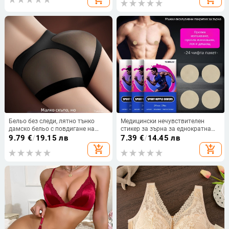
европейска и американска мода
Бельо без следи, лятно тънко
Медицински нечувствителен
дамско бельо с повдигане на
стикер за зърна за еднократна
ханша, секси, ледено копринено,
употреба против подутини за
9.79
€
/
19.15 лв
7.39
€
/
14.45 лв
коремно бельо, големи размери,
момчета, невидим маратонски
add_shopping_cart
add_shopping_cart
голямо дупе, чист памучен
спортен антифрикционен стикер
антибактериален чатал
за мъжки гърди