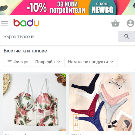
menu
shopping_basket
account_circle
search
Бюстиета и топове
filter_list
keyboard_arrow_down
keyboard_arrow_down
Филтри
Подредба
Намалени продукти