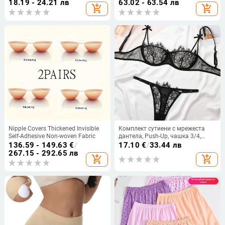
уголемен, с форма на длан
спандекс, тип чашка: триъгълна,
18.19 - 24.21 лв
63.02 - 63.54 лв
add_shopping_cart
add_shopping_cart
формована чашка: средна
Nipple Covers Thickened Invisible
Комплект сутиени с мрежеста
Self-Adhesive Non-woven Fabric
дантела, Push-Up, чашка 3/4,
фиксирани двойни презрамки,
136.59 - 149.63
€
/
17.10
€
/
33.44 лв
полиестерна тъкан
267.15 - 292.65 лв
add_shopping_cart
add_shopping_cart