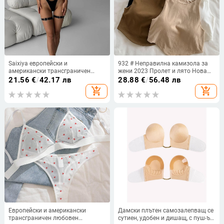
Saixiya европейски и
932 # Неправилна камизола за
американски трансграничен
жени 2023 Пролет и лято Нова
Aliexpress горещо продаван секси
къса блуза без ръкави в чист
21.56
€
/
42.17 лв
28.88
€
/
56.48 лв
изрязан пискюл горещо
цвят, секси риза с долна част
add_shopping_cart
add_shopping_cart
изкушение комплект бельо
Trbottomy
Европейски и американски
Дамски плътен самозалепващ се
трансграничен любовен
сутиен, удобен и дишащ, с пуш-ъп