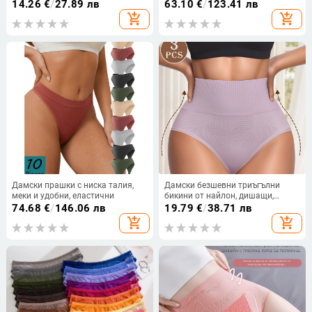
щампован мрежест комплект
ефект
14.26
€
/
27.89 лв
63.10
€
/
123.41 лв
бельо с триъгълна чаша, секси
add_shopping_cart
add_shopping_cart
прозрачно бельо
Дамски прашки с ниска талия,
Дамски безшевни триъгълни
меки и удобни, еластични
бикини от найлон, дишащи,
средна талия, за всички сезони
74.68
€
/
146.06 лв
19.79
€
/
38.71 лв
add_shopping_cart
add_shopping_cart