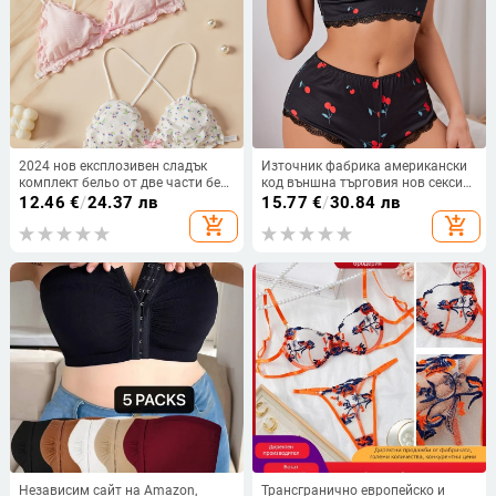
2024 нов експлозивен сладък
Източник фабрика американски
комплект бельо от две части без
код външна търговия нов секси
стоманени пръстени
бельо костюм разширяем код
12.46
€
/
24.37 лв
15.77
€
/
30.84 лв
производители на едро
add_shopping_cart
add_shopping_cart
поколение Y1108.
Независим сайт на Amazon,
Трансгранично европейско и