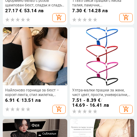
Оформено бельо с розов
T1885 секси прашки с ниска
щампован бюст, сладък и сладък
талия, памучни,
стил, мрежест колан, къс без гръб,
антибактериални, дамски, на
27.17
€
/
53.14 лв
7.30
€
/
14.28 лв
плисирани тиранти, безплатно
едро, 2022, нови европейски и
add_shopping_cart
add_shopping_cart
бельо
американски трансгранични,
тениски
Найлоново горнище за бюст –
Ултра-малки прашки за жени,
корсет-лента, стил жилетка,
чист цвят, прости, универсални,
чашка 3/4, тънък формован
тениски, секси, едноредни, с ниска
6.91
€
/
13.51 лв
7.51 - 8.39
€
/
модел, дишащо и безшевно
талия, секси мини бельо
14.69 - 16.41 лв
add_shopping_cart
add_shopping_cart