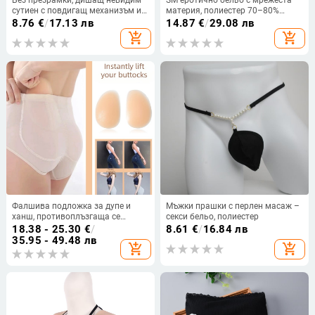
сутиен с повдигащ механизъм и
материя, полиестер 70–80%
сватбена рокля, силиконов
съдържание, униформен стил, за
8.76
€
/
17.13 лв
14.87
€
/
29.08 лв
сутиен, неплъзгащ се пластир за
жени
add_shopping_cart
add_shopping_cart
гърди, пластир за гърди
Фалшива подложка за дупе и
Мъжки прашки с перлен масаж –
ханш, противоплъзгаща се
секси бельо, полиестер
подложка за ски, бутна
18.38 - 25.30
€
/
8.61
€
/
16.84 лв
силиконова подложка, сваляща
35.95 - 49.48 лв
add_shopping_cart
add_shopping_cart
се силиконова подложка,
панталони за повдигане на
ханша