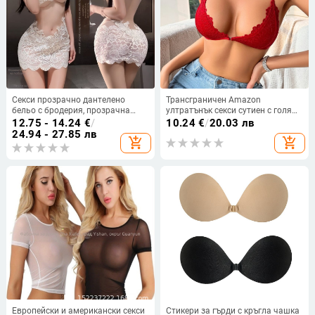
Секси прозрачно дантелено
Трансграничен Amazon
бельо с бродерия, прозрачна
ултратънък секси сутиен с голям
мрежеста нощница с презрамки
размер, секси, секси бельо с
12.75 - 14.24
€
/
10.24
€
/
20.03 лв
и открита интимна зона
дантела, безшевен, красив гръб
24.94 - 27.85 лв
add_shopping_cart
add_shopping_cart
Европейски и американски секси
Стикери за гърди с кръгла чашка