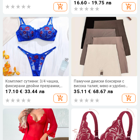
празна чашка, бельо за млади
триъгълни вложки за
16.60 - 19.75 лв
add_shopping_cart
add_shopping_cart
момичета, регулируем с
уголемяване
подплънки за гърди
Комплект сутиени: 3/4 чашка,
Памучни дамски боксерки с
фиксирани двойни презрамки,
висока талия; меко и удобно
закопчаване отзад с една редица
усещане; памучна подплата
17.10
€
/
33.44 лв
35.11
€
/
68.67 лв
куки и очи, Push-Up
add_shopping_cart
add_shopping_cart