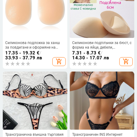
Силиконова подложка за ханш
Силиконови подплънки за бюст, с
за повдигане и оформяне на
форма на яйце, дебели,
дупето, вътрешна подложка за
самозалепващи, дишащи,
17.35 - 19.32
€
/
7.31 - 8.73
€
/
седалище
невидими
33.93 - 37.79 лв
14.30 - 17.07 лв
add_shopping_cart
add_shopping_cart
Трансгранична външна търговия
Трансграничен INS Интернет