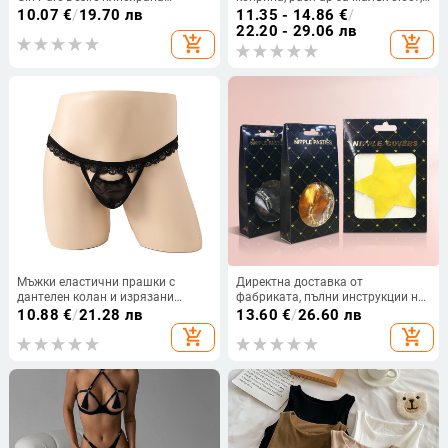
камизола за жени с тънка
летен модел с тънки презрамки
10.07
€
/
19.70 лв
11.35 - 14.86
€
/
презрамка, вътрешна част,
22.20 - 29.06 лв
add_shopping_cart
add_shopping_cart
сладък и горещ стил, без ръкави,
малка
Мъжки еластични прашки с
Директна доставка от
дантелен колан и изрязани
фабриката, пълни инструкции на
панели
английски език, черна опаковка
10.88
€
/
21.28 лв
13.60
€
/
26.60 лв
за паста за гърди за еднократна
add_shopping_cart
add_shopping_cart
употреба, кутията може да се
повтаря, цветната кутия за паста
за гърди без LOGO