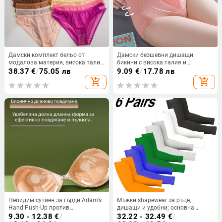
Дамски комплект бельо от
Дамски безшевни дишащи
модалова материя, висока талия,
бикини с висока талия и
графенова подплата (<30%), за
повдигане на корема, тип
38.37
€
/
75.05 лв
9.09
€
/
17.78 лв
пролетта
„пчелна пита“ и графен, дамско
add_shopping_cart
add_shopping_cart
бельо
Невидим сутиен за гърди Adam's
Мъжки shapewear за ръце,
Hand Push-Up против
дишащи и удобни; основна
разширяване, удебелен и
материя: 100% акрил, подплата:
9.30 - 12.38
€
/
32.22 - 32.49
€
/