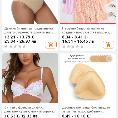
Дамски бикини за повдигане на
Памучно бельо за майки на
дупето с мрежеста вложка, ниска
средна и по-възрастна възраст,
талия, висока еластичност, меки
широки боксерки с висока талия,
13.21 - 13.79
€
/
8.34 - 8.41
€
/
и удобни
памучно бельо за майки,
25.84 - 26.97 лв
16.31 - 16.45 лв
add_shopping_cart
add_shopping_cart
памучни дамски шорти с големи
размери
Сутиен с френски дизайн,
Двойнозалепващи бюстпадове
дантелен сутиен, минимизиране
за малки гърди, удебелени
на голям бюст, тънък модел, без
невидими вложки за повдигане,
16.53
€
/
32.33 лв
8.49 - 10.10
€
/