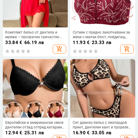
Комплект бельо от дантела и
Сутиен с предно закопчаване за
мрежа – прозрачен тричастен
жени с малък бюст, повдигащ
сет: халат, рокля с презрамки и
ефект, 3/4 чашка, тънък
33.84
€
/
66.19 лв
11.93
€
/
23.33 лв
прашки, полиестерна материя
формован чашков дизайн,
add_shopping_cart
add_shopping_cart
памучна материя, фиксирани
двойни презрамки
Европейски и американски секси
Сет дамско бельо с леопардов
дантелен отзад отпред катарама
принт, дантелен кант и прорезен
стоманен пръстен Amazon горещ
дизайн; полиестер, 95-100%
12.94
€
/
25.31 лв
16.90
€
/
33.05 лв
сутиен регулируема презрамка
полиестер