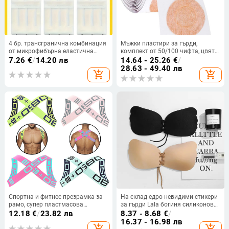
4 бр. трансгранична комбинация
Мъжки пластири за гърди,
от микрофибърна еластична
комплект от 50/100 чифта, цвят
триредова трикопчена катарама
на кожата, самозалепващи се,
7.26
€
/
14.20 лв
14.64 - 25.26
€
/
за удължаване на сутиен с
против издуване, невидими,
28.63 - 49.40 лв
add_shopping_cart
add_shopping_cart
перлена чанта, доставка на
подходящи за спорт
катарама за бельо
Спортна и фитнес презрамка за
На склад едро невидими стикери
рамо, супер пластмасова
за гърди Lala богиня силиконова
еластична презрамка за гръдни
сватбена рокля повдигащо бельо
12.18
€
/
23.82 лв
8.37 - 8.68
€
/
мускули, секси обвързана
за гърди стикери за гърди с
16.37 - 16.98 лв
add_shopping_cart
add_shopping_cart
презрамка за гръдни мускули,
връзки, събран сутиен с крила