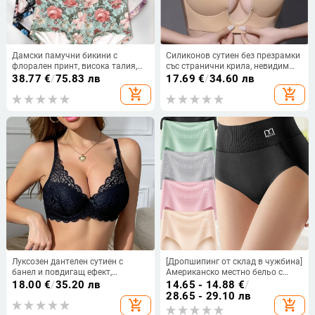
Дамски памучни бикини с
Силиконов сутиен без презрамки
флорален принт, висока талия,
със странични крила, невидим
редовна кройка, пускане през
под дрехите, U-образни
38.77
€
/
75.83 лв
17.69
€
/
34.60 лв
лято 2025
подплънки за бюст, повдигащ
add_shopping_cart
add_shopping_cart
ефект
Луксозен дантелен сутиен с
[Дропшипинг от склад в чужбина]
банел и повдигащ ефект,
Американско местно бельо с
странична опора и подплънки за
висока талия, чистоцветно
18.00
€
/
35.20 лв
14.65 - 14.88
€
/
чашки
триъгълно, коремче с висока
28.65 - 29.10 лв
add_shopping_cart
add_shopping_cart
талия, Temu