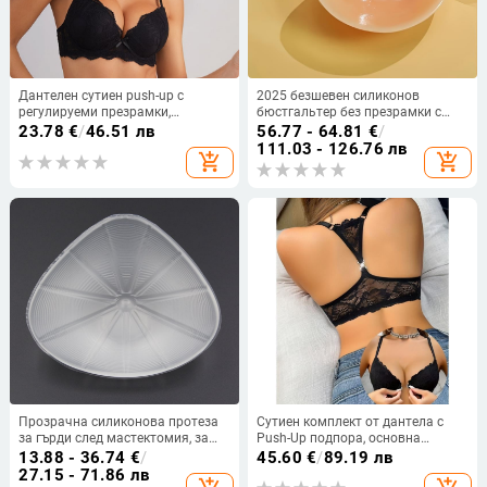
Дантелен сутиен push-up с
2025 безшевен силиконов
регулируеми презрамки,
бюстгальтер без презрамки с
странична опора и прибиране на
невидим повдигащ ефект
23.78
€
/
46.51 лв
56.77 - 64.81
€
/
бюста, чашка 3/4, удобен
111.03 - 126.76 лв
add_shopping_cart
add_shopping_cart
Прозрачна силиконова протеза
Сутиен комплект от дантела с
за гърди след мастектомия, за
Push-Up подпора, основна
бански костюми и бельо
материя Nylon, подплата Cotton,
13.88 - 36.74
€
/
45.60
€
/
89.19 лв
Cup: Rabbit Ear Cup, Стил:
27.15 - 71.86 лв