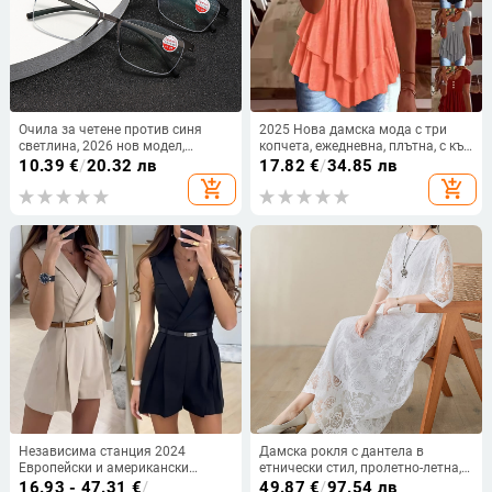
Очила за четене против синя
2025 Нова дамска мода с три
светлина, 2026 нов модел,
копчета, ежедневна, плътна, с къс
метални полурамки, ултра леки,
ръкав, Amazon, трансгранична,
10.39
€
/
20.32 лв
17.82
€
/
34.85 лв
без винтове, за пресбиопия,
европейска и американска
add_shopping_cart
add_shopping_cart
унисекс
Независима станция 2024
Дамска рокля с дантела в
Европейски и американски
етнически стил, пролетно-летна,
външен търговски нов елегантен
широка винтидж рокля, дълга
16.93 - 47.31
€
/
49.87
€
/
97.54 лв