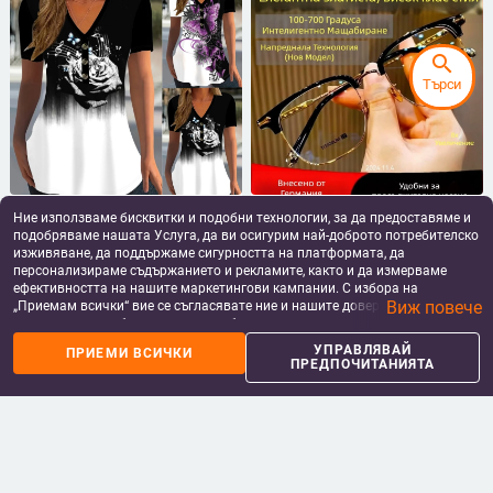
search
Търси
Amazon Independent Station
Очила против синя светлина с
Ние използваме бисквитки и подобни технологии, за да предоставяме и
Гореща разпродажба Лятна
висока дефиниция, фокус за
подобряваме нашата Услуга, да ви осигурим най-доброто потребителско
дамска тениска с къс ръкав,
далечина и близо, двойно
13.76
€
/
26.91 лв
10.51 - 13.09
€
/
изживяване, да поддържаме сигурността на платформата, да
лятна тениска с V-образно
използваеми умни очила за
20.56 - 25.60 лв
персонализираме съдържанието и рекламите, както и да измерваме
add_shopping_cart
add_shopping_cart
деколте, ежедневна тениска с къс
четене с автоматично
ефективността на нашите маркетингови кампании. С избора на
ръкав и щампа на копчета
регулиране за възрастни
Виж повече
„Приемам всички“ вие се съгласявате ние и нашите доверени партньори
да съхраняваме бисквитки и подобни технологии на вашето устройство
за рекламни и аналитични цели. Можете по всяко време да управлявате
УПРАВЛЯВАЙ
ПРИЕМИ ВСИЧКИ
своите предпочитания, като натиснете „Управлявай предпочитанията“.
ПРЕДПОЧИТАНИЯТА
За повече информация, моля, вижте нашата
Политика за защита на
данните
.