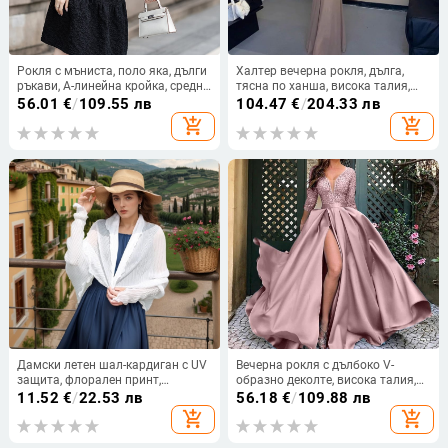
Рокля с мъниста, поло яка, дълги
Халтер вечерна рокля, дълга,
ръкави, А-линейна кройка, средна
тясна по ханша, висока талия,
дължина
къси ръкави, полиестер
56.01
€
/
109.55 лв
104.47
€
/
204.33 лв
add_shopping_cart
add_shopping_cart
Дамски летен шал-кардиган с UV
Вечерна рокля с дълбоко V-
защита, флорален принт,
образно деколте, висока талия,
полиестер, свободна кройка,
дълги ръкави, малък шлейф,
11.52
€
/
22.53 лв
56.18
€
/
109.88 лв
дълги ръкави
дълга пола
add_shopping_cart
add_shopping_cart