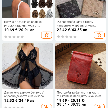
Перука с връзка за опашка,
PU портфейл-клач с голям
римски къдрици, коса от
капацитет — урбанистичен
високотемпературно влакно,
минималистичен стил, принт с
10.69
€
/
20.91 лв
22.42
€
/
43.85 лв
механично изработване, за жени,
букви, подплата полиестер,
add_shopping_cart
add_shopping_cart
подходяща за всички тони на
пролет 2024
кожата
Дантелено дамско бельо с V-
Портфейл за банкноти и карти
образно деколте и камизола –
със клип за пари, истинска кожа,
мултицветен комплект,
първи слой телешка кожа, бизнес
12.52
€
/
24.49 лв
19.69 - 20.11
€
/
полиестер 50–70%, тънка
стил, едноцветен, марка Famous
38.51 - 39.33 лв
add_shopping_cart
add_shopping_cart
материя 101–120 g/m², пролет
craftsman family