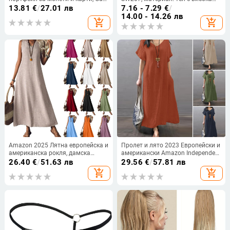
Zi, PU кожа, геометричен модел,
температура, обработка:
13.81
€
/
27.01 лв
7.16 - 7.29
€
/
стил уличен тренд
механизъм, без перм или
14.00 - 14.26 лв
add_shopping_cart
add_shopping_cart
боядисване
Amazon 2025 Лятна европейска и
Пролет и лято 2023 Европейски и
американска рокля, дамска
американски Amazon Independent
рокля без ръкави, V-образно
Station ebay Памучна и ленена
26.40
€
/
51.63 лв
29.56
€
/
57.81 лв
деколте, цип на гърба, елегантна
широка ежедневна едноцветна
add_shopping_cart
add_shopping_cart
дълга пола от едно парче
рокля с джобове Дамско облекло