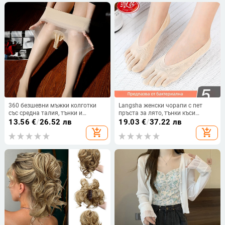
360 безшевни мъжки колготки
Langsha женски чорапи с пет
със средна талия, тънки и
пръста за лято, тънки къси
невидими, плюс размер, секси
чорапи с разделени пръсти,
13.56
€
/
26.52 лв
19.03
€
/
37.22 лв
комплект
невидими чорапи от ледена
add_shopping_cart
add_shopping_cart
коприна