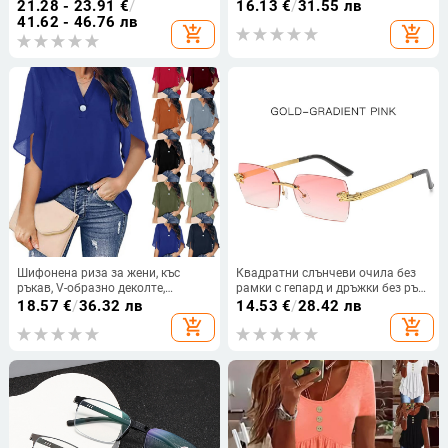
синтетична кожа,
дължина, смес памук-полиестер
21.28 - 23.91
€
/
16.13
€
/
31.55 лв
износоустойчив, против кражба,
41.62 - 46.76 лв
add_shopping_cart
add_shopping_cart
за съхранение на карти, Зима
2025
Шифонена риза за жени, къс
Квадратни слънчеви очила без
ръкав, V-образно деколте,
рамки с гепард и дръжки без ръб,
моноцветна, закопчаване с едно
дамски ретро метални слънчеви
18.57
€
/
36.32 лв
14.53
€
/
28.42 лв
копче, свободен силует, средна
очила на едро, модерни мъжки
add_shopping_cart
add_shopping_cart
дължина
очила от цял ​​свят