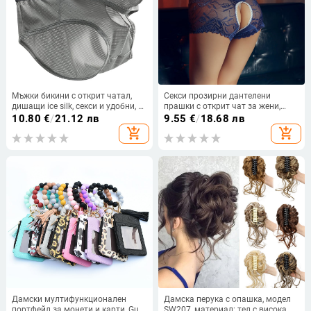
Мъжки бикини с открит чатал,
Секси прозирни дантелени
дишащи ice silk, секси и удобни, с
прашки с открит чат за жени,
отделен джоб
голям размер
10.80
€
/
21.12 лв
9.55
€
/
18.68 лв
add_shopping_cart
add_shopping_cart
Дамски мултифункционален
Дамска перука с опашка, модел
портфейл за монети и карти, Gu
SW207, материал: тел с висока