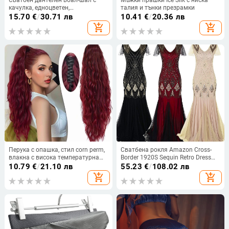
качулка, едноцветен,
талия и тънки презрамки
декоративен аксесоар за пролет,
15.70
€
/
30.71 лв
10.41
€
/
20.36 лв
лято и есен.
add_shopping_cart
add_shopping_cart
Перука с опашка, стил corn perm,
Сватбена рокля Amazon Cross-
влакна с висока температурна
Border 1920S Sequin Retro Dress
устойчивост, модел 7030, Bai
Plus Size Banquet Dams Evening
10.79
€
/
21.10 лв
55.23
€
/
108.02 лв
fumei
Dress Party Dress
add_shopping_cart
add_shopping_cart