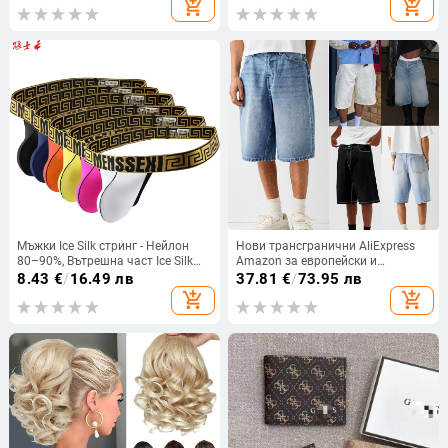
add_shopping_cart
add_shopping_cart
Мъжки Ice Silk стринг - Нейлон
Нови трансгранични AliExpress
80–90%, Вътрешна част Ice Silk
Amazon за европейски и
80–90%, Ниска талия, Едноцветен
американски мъжки
8.43
€
/
16.49 лв
37.81
€
/
73.95 лв
четирицветни еластични дънкови
add_shopping_cart
add_shopping_cart
шорти с пет цвята Дънкови
панталони