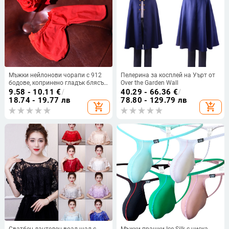
Мъжки нейлонови чорапи с 912
Пелерина за косплей на Уърт от
бодове, копринено гладък блясък,
Over the Garden Wall
открит интимен дизайн
9.58 - 10.11
€
/
40.29 - 66.36
€
/
18.74 - 19.77 лв
78.80 - 129.79 лв
add_shopping_cart
add_shopping_cart
Сватбен дантелен воал-шал с
Мъжки прашки Ice Silk с ниска