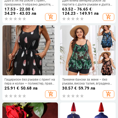
Дълга лятна рокля с принт,
Дантелена вечерна рокля за
презрамки, V-образно деколте, А-
партита с дълги ръкави и дълга
линия, без ръкав, талия средна;
пола, дълбоко V-образно деколте,
17.53 - 22.00
€
/
63.52 - 76.65
€
/
материя памук-смес и полиестер
полиестер-еластанова материя
34.29 - 43.03 лв
124.23 - 149.91 лв
add_shopping_cart
add_shopping_cart
Гащеризон без ръкави с принт на
Танкини бански за жени – без
пера и колан — полиестер, права
ръкави, висока талия, вградена
кройка, свободна талия, средна
подпора за бюста, полиестерна
25.91
€
/
50.68 лв
30.57
€
/
59.79 лв
дебелина, Лято 2025
материя с подплата полиестер-
add_shopping_cart
add_shopping_cart
спандекс, здрав