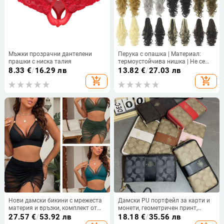
Мъжки прозрачни дантелени
Перука с опашка | Материал:
прашки с ниска талия
термоустойчива нишка | Не се
боядисва с горещи багрила |
8.33
€
/
16.29 лв
13.82
€
/
27.03 лв
Възможно частно етикетиране
add_shopping_cart
add_shopping_cart
Нови дамски бикини с мрежеста
Дамски PU портфейл за карти и
материя и връзки, комплект от
монети, геометричен принт,
три части, европейски стил
ултра лек, ежедневна употреба,
27.57
€
/
53.92 лв
18.18
€
/
35.56 лв
лансиран есен 2024