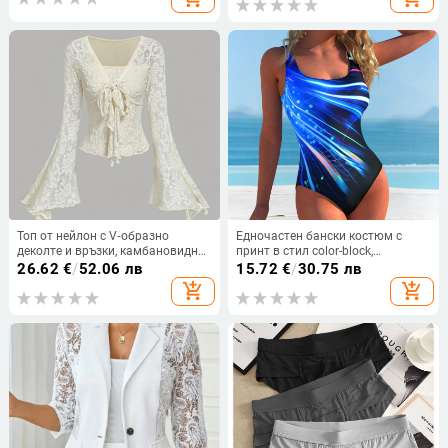
2024
Топ от нейлон с V‑образно
Едночастен бански костюм с
деколте и връзки, камбановидни
принт в стил color-block,
ръкави, тясна кройка
полиестер/еластан 82%/18%, 210
26.62
€
/
52.06 лв
15.72
€
/
30.75 лв
g, без ръкави, за жени
add_shopping_cart
add_shopping_cart