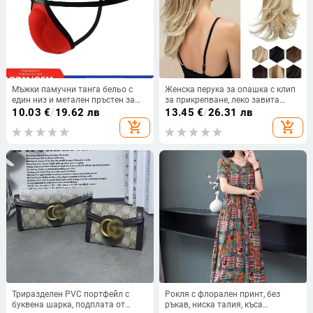
Мъжки памучни танга бельо с
Женска перука за опашка с клип
един низ и метален пръстен за
за прикрепване, леко завита
защита на чатала, ниска талия и
опашка, термоустойчива тел
10.03
€
/
19.62 лв
13.45
€
/
26.31 лв
тънки презрамки
add_shopping_cart
add_shopping_cart
Триразделен PVC портфейл с
Рокля с флорален принт, без
буквена шарка, подплата от
ръкав, ниска талия, къса