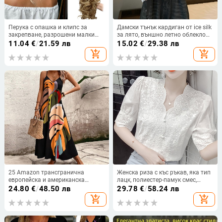
Перука с опашка и клипс за
Дамски тънък кардиган от ice silk
закрепване, разрошени малки
за лято, външно летно облекло
къдрици, модел FY219, високо
със шал, за дребен ръст, изискан
11.04
€
/
21.59 лв
15.02
€
/
29.38 лв
температурно влакно,
стил, защита от слънцето
add_shopping_cart
add_shopping_cart
подходяща за дами
25 Amazon трансгранична
Женска риза с къс ръкав, яка тип
европейска и американска
лацк, полиестер-памук смес,
плажна блуза, свободна роба,
едноцветен модел, свободна
24.80
€
/
48.50 лв
29.78
€
/
58.24 лв
ваканционен бикини,
кройка, дължина 50–65 см
add_shopping_cart
add_shopping_cart
слънцезащитен крем, рокля с
щампа