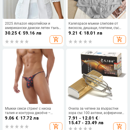
2025 Amazon европейски и
Karenspace мъжки слипове от
американски дамски летен тънък
вискоза, дишащи, плетени, със
полу-снадан дантелен блейзър с
средно висока талия
30.25
€
/
59.16 лв
9.21
€
/
18.01 лв
едно копче
add_shopping_cart
add_shopping_cart
Мъжки секси стринг с ниска
Очила за четене за възрастни
талия и контурна джобче –
хора със 100 антени, асферични
найлон
смолни лещи с висока
9.06
€
/
17.72 лв
7.91 - 12.01
€
/
разделителна способност, мъже
15.47 - 23.49 лв
add_shopping_cart
add_shopping_cart
и жени, против умора