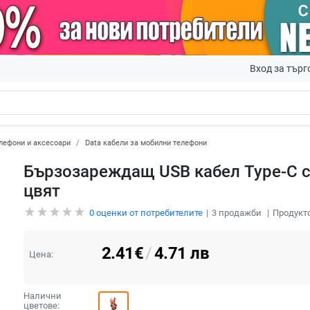
Вход за търг
лефони и аксесоари
Data кабели за мобилни телефони
Бързозареждащ USB кабел Type-C с
цвят
0
оценки от потребителите
3
продажби
Продукто
2.41
€
/
4.71
лв
Цена:
Налични
цветове: