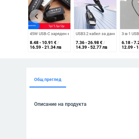
chevron_left
45W USB-C заряден кабел за Samsung, кабел с два USB-C 
USB3.2 кабел за данни с два Typ
3-в-1 US
8.48 - 10.91
€
/
7.36 - 26.98
€
/
6.18 - 7.
16.59 - 21.34 лв
14.39 - 52.77 лв
12.09 - 
Общ преглед
Описание на продукта