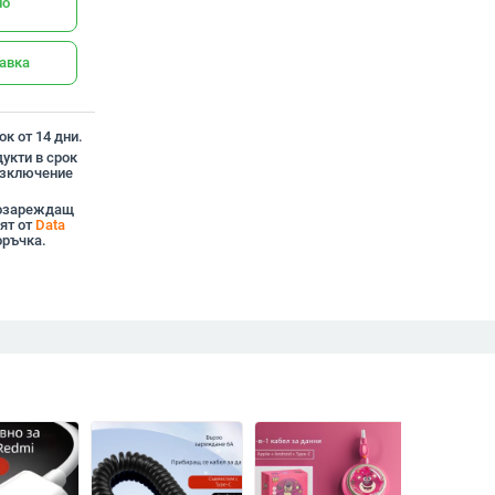
но
тавка
к от 14 дни.
укти в срок
 изключение
рзозареждащ
ят от
Data
оръчка.