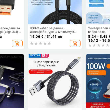
зареждане за
USB-C кабел за данни,
Универсален 
a (Yoga 3/4) –
интерфейс Type-C, максимум
кабел за данн
л: Yoga,
240W, бързо зареждане,
гривна/часовн
в
16.06
€
/
31.41 лв
8.24 - 8.48
единичен конектор, пластмасов
подходящ за у
16.12 - 16.
add_shopping_cart
add_shopping_cart
корпус
красота