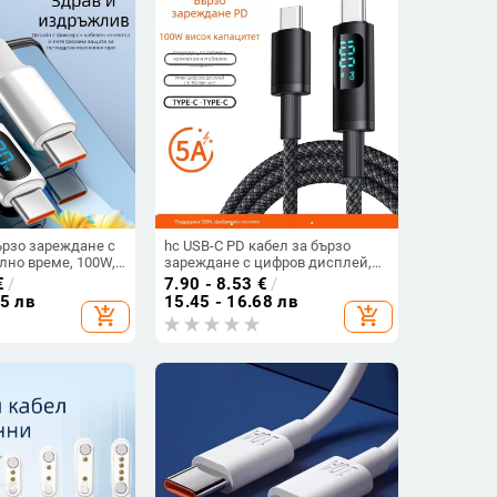
ързо зареждане с
hc USB-C PD кабел за бързо
лно време, 100W,
зареждане с цифров дисплей,
B-C, дължина 1-2 м
100W, плетен кабел, единичен
€
/
7.90 - 8.53
€
/
конектор
15 лв
15.45 - 16.68 лв
add_shopping_cart
add_shopping_cart