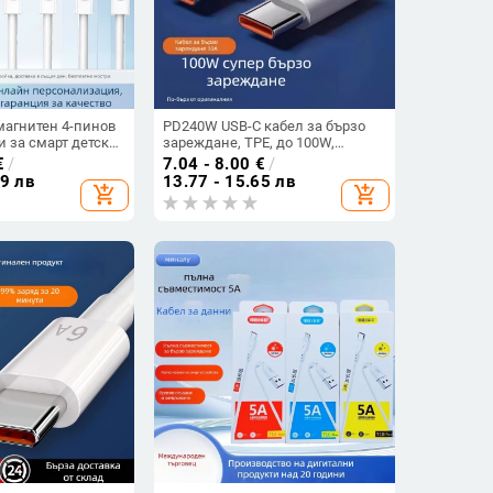
магнитен 4-пинов
PD240W USB-C кабел за бързо
и за смарт детска
зареждане, TPE, до 100W,
ик, 60 см,
съвместим с Huawei/Honor
€
/
7.04 - 8.00
€
/
стройства за
телефони и iPad таблети
59 лв
13.77 - 15.65 лв
add_shopping_cart
add_shopping_cart