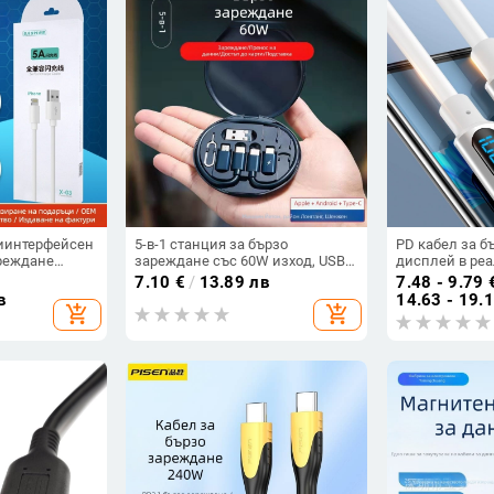
тиинтерфейсен
5-в-1 станция за бързо
PD кабел за б
ареждане
зареждане със 60W изход, USB-
дисплей в реа
SB, USB-C)
C/Lightning/Micro USB
Lightning и US
7.10
€
/
13.89 лв
7.48 - 9.79
интерфейси, PVC корпус
в
14.63 - 19.
add_shopping_cart
add_shopping_cart