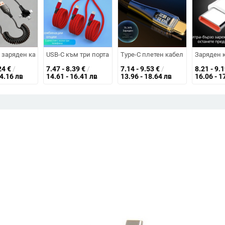
края, бързо зареждане, преносим за Galaxy S22/S23/S21
e-C конектора, OTG и видео изход, дължина 0.25–2 м, OEM производство
B заряден кабел Lightning/Micro USB/Type-C, дължина 1,5 м, тройни изх
USB-C към три порта зареждащ кабел, оплетен, 66W 5A, дъл
Type-C плетен кабел за бързо зар
Заряден к
24
€
/
7.47 - 8.39
€
/
7.14 - 9.53
€
/
8.21 - 9.
14.16 лв
14.61 - 16.41 лв
13.96 - 18.64 лв
16.06 - 1