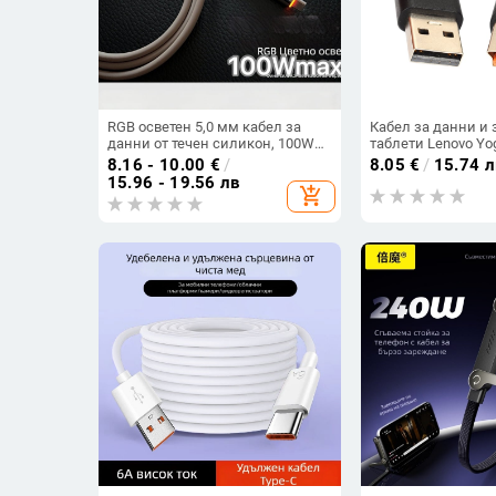
RGB осветен 5,0 мм кабел за
Кабел за данни и 
данни от течен силикон, 100W
таблети Lenovo Yog
бързо зареждане, съвместим с
дължина 2 м, Моде
8.16 - 10.00
€
/
8.05
€
/
15.74 л
Huawei и iPhone 15/16
Интерфейс: Друг
15.96 - 19.56 лв
add_shopping_cart