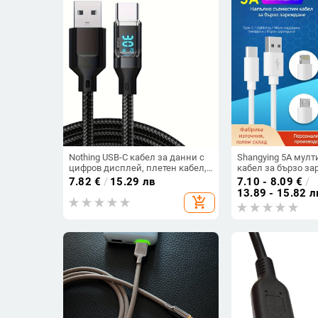
Nothing USB-C кабел за данни с
Shangying 5A мул
цифров дисплей, плетен кабел,
кабел за бързо з
60W PD, единичен конектор
(Lightning, Micro U
7.82
€
/
15.29 лв
7.10 - 8.09
€
/
дължина 1–2 м
13.89 - 15.82 л
add_shopping_cart