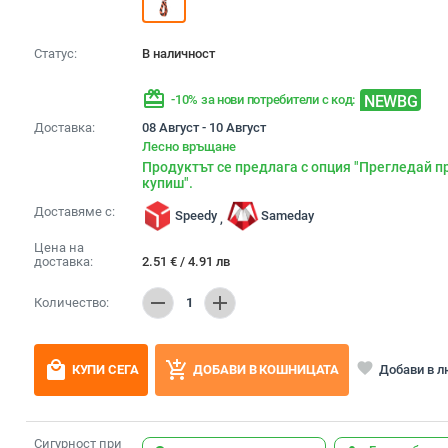
Статус:
В наличност
redeem
NEWBG
-10% за нови потребители с код:
Доставка:
08 Август - 10 Август
Лесно връщане
Продуктът се предлага с опция "Прегледай п
купиш".
Доставяме с:
Speedy
Sameday
,
Цена на
доставка:
2.51
€
/
4.91
лв
remove
add
Количество:
1
local_mall
add_shopping_cart
favorite
Добави в 
КУПИ СЕГА
ДОБАВИ В КОШНИЦАТА
Сигурност при