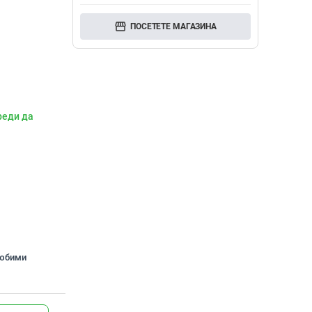
storefront
ПОСЕТЕТЕ МАГАЗИНА
реди да
любими