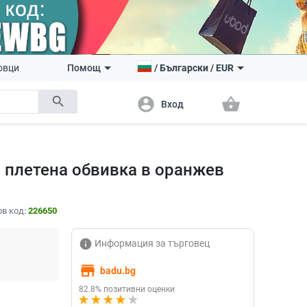
овци
Помощ
/
Български
/
EUR
search
account_circle
shopping_basket
Вход
 плетена обвивка в оранжев
в код:
226650
info
Информация за търговец
store
badu.bg
82.8% позитивни оценки