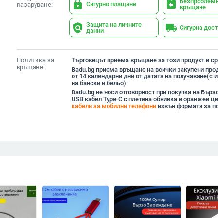
Безпроблем
lock
assignment_return
Сигурно плащане
пазаруване:
връщане
Защита на личните
policy
local_shipping
Сигурна дос
данни
Политика за
Търговецът приема връщане за този продукт в сро
връщане:
Badu.bg приема връщане на всички закупени прод
от 14 календарни дни от датата на получаване(с
на бански и бельо).
Badu.bg не носи отговорност при покупка на Бъ
USB кабел Type-C с плетена обвивка в оранжев цв
кабели за мобилни телефони
извън формата за п