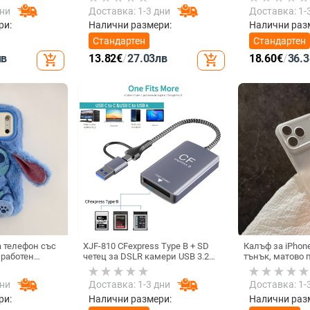
осветление, QC4.0 бързо
метален корпус
дни
Доставка: 1-3 дни
Доставка: 1-
зареждане, 15W, 3A изход
зареждане, QC 
зареждане, 5W
ри:
Налични размери:
Налични раз
Стандартен
Стандартен
лв
13.82
€
/
27.03
лв
18.60
€
/
36.3
add_shopping_cart
add_shopping_cart
 телефон със
XJF-810 CFexpress Type B + SD
Калъф за iPhone
зработен
четец за DSLR камери USB 3.2
тънък, матово 
 с бродиран
Gen 2
на обектива, п
ещу изпускане,
дни
Доставка: 1-3 дни
Доставка: 1-
ри:
Налични размери:
Налични раз