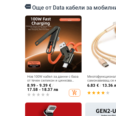
more
Още от Data кабели за мобилн
Нов 100W кабел за данни с база
Многофункциона
от течен силикон и цинкова
самонавиващ се к
сплав за Huawei и Apple
мобилни устройст
8.99 - 9.39
€
/
6.83
€
/
13.36 
телефони
iOS - TYPE C, Micro
17.58 - 18.37 лв
add_shopping_cart
в златист цвят