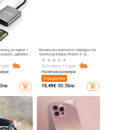
четец за карти —
Безжично магнитно зарядно за
скорост, двойен
Samsung Galaxy Watch 3–8,
-C и USB,
Active 1/2 • QC2.0 • Магнитно
ав + ABS
зареждане • 3W / 1A
3 дни
Доставка: 1-3 дни
мери:
Налични размери:
Стандартен
3
лв
15.49
€
/
30.30
лв
add_shopping_cart
add_shopping_cart