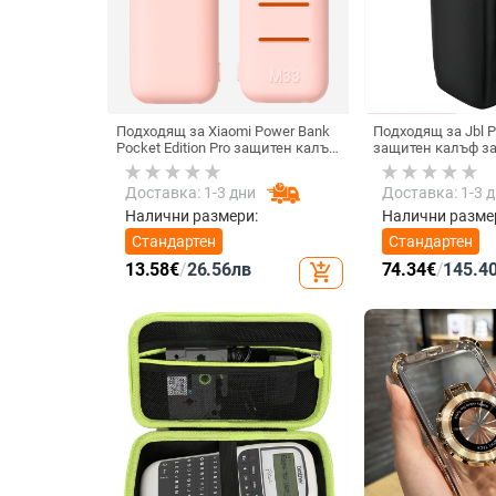
Подходящ за Xiaomi Power Bank
Подходящ за Jbl Pa
Pocket Edition Pro защитен калъф
защитен калъф з
33W силиконов 10000mA
високоговорител,
неплъзгащ се защитен калъф за
количка Stage 320
Доставка: 1-3 дни
Доставка: 1-3 
Power Bank
прахозащитно пок
Налични размери:
Налични разме
Стандартен
Стандартен
13.58
€
/
26.56
лв
74.34
€
/
145.4
add_shopping_cart