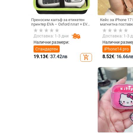
Преносим калъф за етикетен
Кейс за iPhone 17 
принтер EVA – Oxford плат + EVA,
магнитна поставк
горещо пресовано EVA и шиене,
срещу изпускане 
товароподемност 10 кг
ъгъла, акрилен ко
Доставка: 1-3 дни
Доставка: 1-3 
електроплатиран
Налични размери:
Налични разме
Стандартен
iPhone14 pro
19.13
€
/
37.42
лв
8.52
€
/
16.66
л
add_shopping_cart