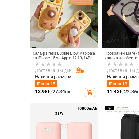
Калъф Press Bubble Blow Kabibala
Прозрачен магнит
за iPhone 15 за Apple 12 13/14Pro
капака на обектив
Max, устойчив на изпускане 11
удароустойчив тв
iPhone 17 Pro Max
Доставка: 1-3 дни
Доставка: 1-3 
Налични размери:
Налични разме
iPhone15
iPhone13
13.98
€
/
27.34
лв
11.43
€
/
22.36
add_shopping_cart