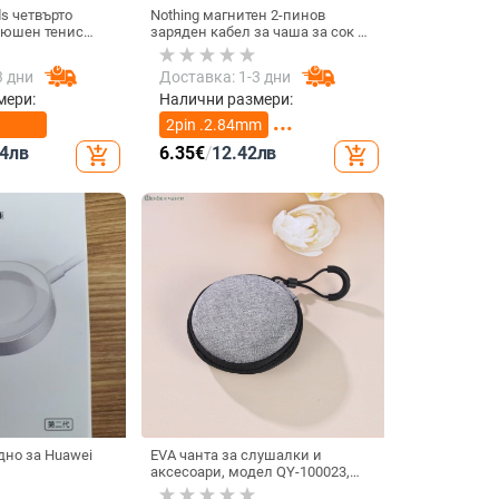
ds четвърто
Nothing магнитен 2-пинов
люшен тенис
заряден кабел за чаша за сок и
ов 3D дизайн,
смарт часовник – 60 см, силен
Pods 3 и Pro 2
магнит N52, 7,62 мм разстояние
3 дни
Доставка: 1-3 дни
между пиновете
мери:
Налични размери:
2pin .2.84mm
4
лв
6.35
€
/
12.42
лв
add_shopping_cart
add_shopping_cart
2pin 4.0mm
дно за Huawei
EVA чанта за слушалки и
аксесоари, модел QY-100023,
5/Watch4/GT4 –
изработка: горещо пресоване и