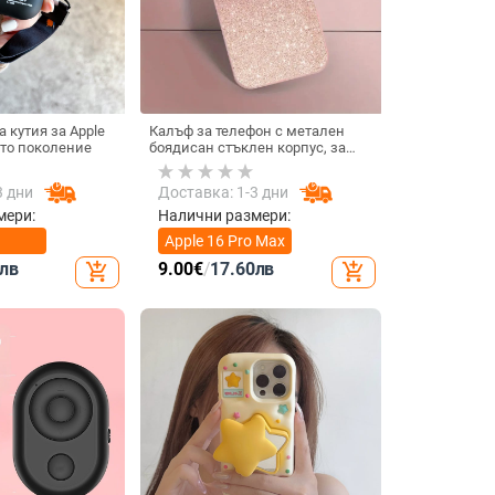
 кутия за Apple
Калъф за телефон с метален
4-то поколение
боядисан стъклен корпус, за
iPhone 11–14 Pro Max,
охлаждане, модел YK263
3 дни
Доставка: 1-3 дни
мери:
Налични размери:
Apple 16 Pro Max
лв
9.00
€
/
17.60
лв
add_shopping_cart
add_shopping_cart