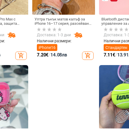
Pro Max с
Ултра тънък матов калъф за
Bluetooth дист
а, защита
iPhone 16–17 серия, разсейване
управление за A
на четирите
на топлината, пълно покритие,
универсално з
рпус с
удароустойчив и устойчив на
видеозаписи, м
дни
Доставка: 1-3 дни
Доставка: 1-
 финиш
отпечатъци
tremolo, Vernon
тегло 15 g
ри:
Налични размери:
Налични раз
iPhone16
Стандартен
в
7.20
€
/
14.08
лв
7.11
€
/
13.91
add_shopping_cart
add_shopping_cart