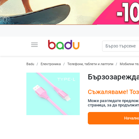
menu
Badu
Електроника
Телефони, таблети и лаптопи
Мобилни те
Бързозареждащ
Съжаляваме! Този
Може разгледате предложен
страница, за да продължит
Начална