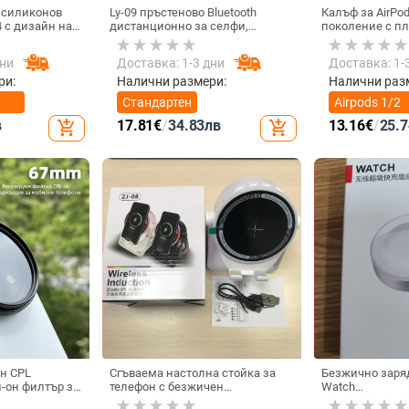
 силиконов
Ly-09 пръстеново Bluetooth
Калъф за AirPo
4 с дизайн на
дистанционно за селфи,
поколение с п
Bluetooth 5.3, ABS материал,
мотив, силикон
тегло 10
съвместим с Air
дни
Доставка: 1-3 дни
Доставка: 1-
ри:
Налични размери:
Налични раз
Стандартен
Airpods 1/2
поколение
в
17.81
€
/
34.83
лв
13.16
€
/
25.7
add_shopping_cart
add_shopping_cart
н CPL
Сгъваема настолна стойка за
Безжично заря
-он филтър за
телефон с безжичен
Watch
 регулируем
високоговорител и амбиентно
GT6/GT5/Watch