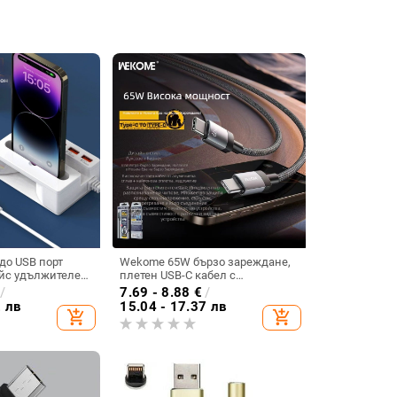
здо USB порт
Wekome 65W бързо зареждане,
ейс удължителен
плетен USB-C кабел с
хъб докинг
интелигентна защита на чипа
/
7.69 - 8.88
€
/
тел едно към
за устройства на Apple и Huawei
2 лв
15.04 - 17.37 лв
add_shopping_cart
add_shopping_cart