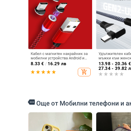
Кабел с магнитен накрайник за
Удължителен кабе
мобилни устройства Android и
мъжки към женски
iOS - бързо зареждане и
видео кабел за да
8.33
€
/
16.29 лв
13.98 - 20.36
синхронизиране TYPE-C, Micro
проекционен кабе
27.34 - 39.82 
add_shopping_cart
USB и LIghting в
адаптер C-към-C 
зареждане 20Gbp
more
Още от Мобилни телефони и а