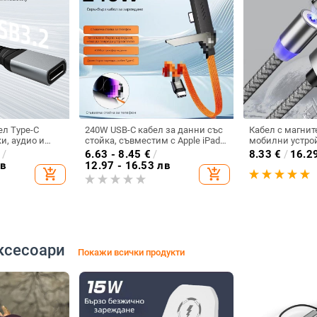
л Type-C
240W USB-C кабел за данни със
Кабел с магнит
, аудио и
стойка, съвместим с Apple iPad
мобилни устрой
нни, 4K
15/16/17 и Huawei таблети,
iOS - бързо за
€
/
6.63 - 8.45
€
/
8.33
€
/
16.2
л за екран,
бързо зареждане
синхронизиране
лв
12.97 - 16.53 лв
add_shopping_cart
add_shopping_cart
женски, бързо
USB и LIghting в
s
ксесоари
Покажи всички продукти