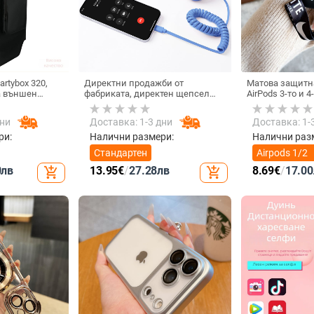
rtybox 320,
Директни продажби от
Матова защитна
а външен
фабриката, директен щепсел
AirPods 3-то и 
 калъф за
тип C, мобилен телефон, Douyin
 Audio,
Internet Celebrity, електрически
дни
Доставка: 1-3 дни
Доставка: 1-
ритие.
микрофон, слушалки с C порт,
кабелна слушалка
ри:
Налични размери:
Налични раз
Стандартен
Airpods 1/2
поколение
0
лв
13.95
€
/
27.28
лв
8.69
€
/
17.00
add_shopping_cart
add_shopping_cart