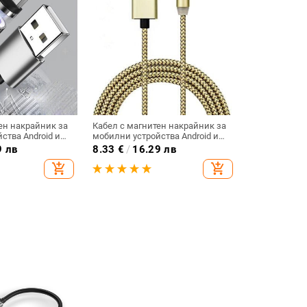
ен накрайник за
Кабел с магнитен накрайник за
ства Android и
мобилни устройства Android и
реждане и
iOS - бързо зареждане и
9 лв
8.33
€
/
16.29 лв
 TYPE-C, Micro
синхронизиране TYPE-C, Micro
add_shopping_cart
add_shopping_cart
 сив цвят
USB и LIghting в