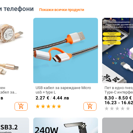
и телефони
Покажи всички продукти
лен
USB кабел за зареждане Micro
Пет в едно гне
абел за
usb + type L
Type-C интерф
ва Android и
кабел адаптер 
лв
2.27
€
/
4.44 лв
8.30 - 8.50
€
 USB и LIghting
станция усилва
16.23 - 16.6
add_shopping_cart
add_shopping_cart
пет