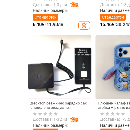
4.0-12.3, марка Rising Sun
Доставка: 1-3 дни
Доставка: 1-3 
Налични размери:
Налични разме
Стандартен
Стандартен
6.10
€
/
11.93
лв
15.46
€
/
30.24
add_shopping_cart
Десктоп безжично зарядно със
Плюшен калъф за
споделено въздушно
стойка – ръчно и
зареждане, 22.5W QC3.0, 2A
карикатурен стил
изход
Stitch, защита ср
Доставка: 1-3 дни
Доставка: 1-3 
за iPhone 11–17
Налични размери:
Налични разме