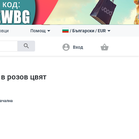
овци
Помощ
/
Български
/
EUR
search
account_circle
shopping_basket
Вход
 в розов цвят
начална