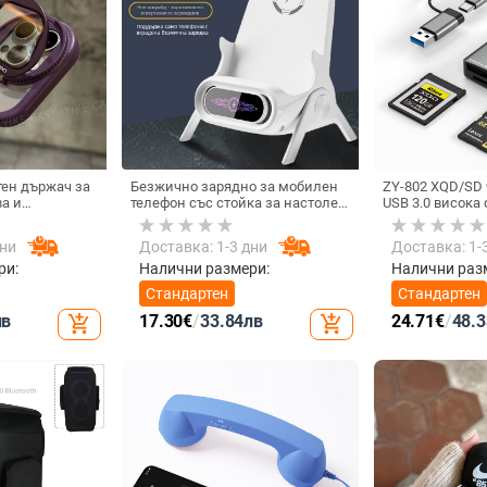
ен държач за
Безжично зарядно за мобилен
ZY-802 XQD/SD 
а и
телефон със стойка за настолен
USB 3.0 висока 
ърд калъф за
монтаж за хоризонтално или
интерфейс Type
вертикално ползване, QC3.0, 2 A,
алуминиев спл
дни
Доставка: 1-3 дни
Доставка: 1-
15 W, Бързо зареждане
ри:
Налични размери:
Налични раз
Стандартен
Стандартен
лв
17.30
€
/
33.84
лв
24.71
€
/
48.3
add_shopping_cart
add_shopping_cart