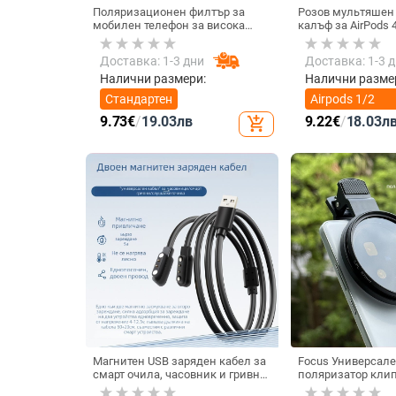
Поляризационен филтър за
Розов мультяшен
мобилен телефон за висока
калъф за AirPods 
резолюция — ND филтър, модел
котка
GZM
Доставка: 1-3 дни
Доставка: 1-3 
Налични размери:
Налични разме
Стандартен
Airpods 1/2
поколение
9.73
€
/
19.03
лв
9.22
€
/
18.03
л
add_shopping_cart
Магнитен USB заряден кабел за
Focus Универсале
смарт очила, часовник и гривна
поляризатор клип
– едно към две, съвместим с
SLR фотоапарати,