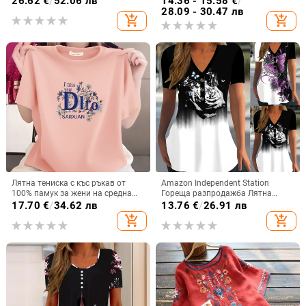
26.62
€
/
52.06 лв
14.36 - 15.58
€
/
28.09 - 30.47 лв
add_shopping_cart
add_shopping_cart
Лятна тениска с къс ръкав от
Amazon Independent Station
100% памук за жени на средна
Гореща разпродажба Лятна
възраст, свободна кройка, кръгло
дамска тениска с къс ръкав,
17.70
€
/
34.62 лв
13.76
€
/
26.91 лв
деколте, прикрива корема, стилен
лятна тениска с V-образно
add_shopping_cart
add_shopping_cart
и подходящ за ежедневието
деколте, ежедневна тениска с къс
ръкав и щампа на копчета