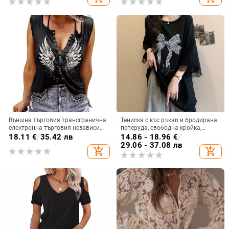
дантелен топ
Външна търговия трансгранична
Тениска с къс ръкав и бродирана
електронна търговия независима
пеперуда, свободна кройка,
станция Amazon Amazon нова
полиестерна тъкан, 90–95%
18.11
€
/
35.42 лв
14.86 - 18.96
€
/
крила щампована цветна
полиестер, кръгло деколте
29.06 - 37.08 лв
add_shopping_cart
add_shopping_cart
памучна дамска тениска