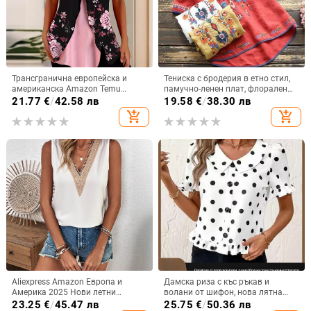
Трансгранична европейска и
Тениска с бродерия в етно стил,
американска Amazon Temu
памучно-ленен плат, флорален
Лятна нова дамска тениска с
мотив, свободен силует
21.77
€
/
42.58 лв
19.58
€
/
38.30 лв
флорален принт и кръгло
add_shopping_cart
add_shopping_cart
деколте, фалшива
двукомпонентна копче и къс
ръкав
Aliexpress Amazon Европа и
Дамска риза с къс ръкав и
Америка 2025 Нови летни
волани от шифон, нова лятна
дантелени топове с V-образно
блуза с яка тип кукла за 2025 г.,
23.25
€
/
45.47 лв
25.75
€
/
50.36 лв