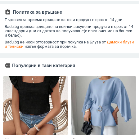
може да се пере в
волани, сладка
копчета дамска риза
Секси да
пералня
дамска риза с кръгло
assignment_return
Политика за връщане
деколте
Търговецът приема връщане за този продукт в срок от 14 дни.
Badu.bg приема връщане на всички закупени продукти в срок от 14
календарни дни от датата на получаване(с изключение на бански
и бельо).
Badu.bg не носи отговорност при покупка на Блуза от
Дамски блузи
и тениски
извън формата за поръчка.
more
Популярни в тази категория