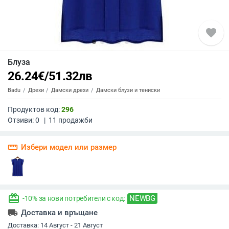
favorite
Блуза
26.24
€
/
51.32
лв
Badu
Дрехи
Дамски дрехи
Дамски блузи и тениски
Продуктов код:
296
Отзиви:
0
|
11
продажби
straighten
Избери модел или размер
redeem
NEWBG
-10% за нови потребители с код:
local_shipping
Доставка и връщане
Доставка:
14 Август - 21 Август