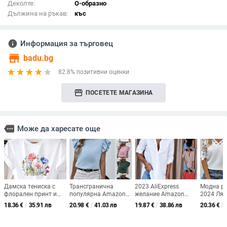
Деколте:
О-образно
Дължина на ръкав:
къс
info
Информация за търговец
store
badu.bg
82.8% позитивни оценки
storefront
ПОСЕТЕТЕ МАГАЗИНА
more
Може да харесате още
Дамска тениска с
Трансгранична
2023 AliExpress
Модна ри
флорален принт и
популярна Amazon
желание Amazon
2024 Лят
кръгло деколте - ярък
2023 пролетно-лятна
популярна есенна
трансгр
18.36
€
/
35.91 лв
20.98
€
/
41.03 лв
19.87
€
/
38.86 лв
20.36
€
/
и цветен флорален
европейска и
семпла дамска риза
външна 
мотив, дишаща
американска нова
с дълъг ръкав и V-
Европа и
еластична материя,
ежедневна жилетка с
образно деколте с
Amazon 