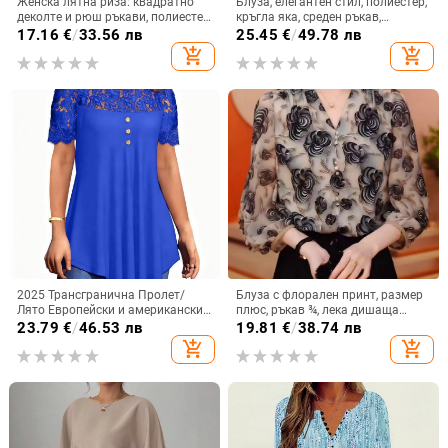
Женска лятна риза: квадратно
Блуза, елегантен стил, полиестер,
деколте и рюш ръкави, полиестер
кръгла яка, среден ръкав,
70-80%, ежедневен стил
тромпет ръкав
17.16
€
/
33.56 лв
25.45
€
/
49.78 лв
add_shopping_cart
add_shopping_cart
2025 Трансгранична Пролет/
Блуза с флорален принт, размер
Лято Европейски и американски
плюс, ръкав ¾, лека дишаща
Ново дамско облекло
лятна топ за жени
23.79
€
/
46.53 лв
19.81
€
/
38.74 лв
Едноцветна дантелена тениска с
add_shopping_cart
add_shopping_cart
къс ръкав и кръгло деколте