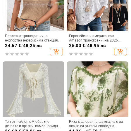
Пролетна трансгранична
Европейска и американска
експортна независима станция
Amazon трансгранична 2025
Amazon Wish европейска и
пролетно-летна нова дамска топ
24.67
€
/
48.25 лв
25.03
€
/
48.95 лв
американска нова обикновена
хлабава V-образно деколте рог
add_shopping_cart
add_shopping_cart
тениска с V-образно деколте
ръкав дантела бродирана риза
Топ от нейлон с V‑образно
Риза с флорална щампа, кръгла
деколте и връзки, камбановидни
яка, къси ръкави, свободна
ръкави, тясна кройка
кройка, плат спандекс (50–70%)