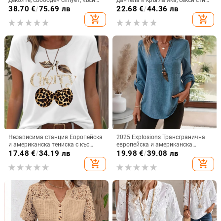
деколте, свободен силует, къси
дантела и кръгла яка, секси стил,
ръкави с лист лотуса, дължина
кратък дизайн; съдържание на
38.70
€
/
75.69 лв
22.68
€
/
44.36 лв
50–65 см
основната тъкан 90–95%
add_shopping_cart
add_shopping_cart
Независима станция Европейска
2025 Explosions Трансгранична
и американска тениска с къс
европейска и американска
ръкав, дамска черешова
дамска модна ежедневна риза с
17.48
€
/
34.19 лв
19.98
€
/
39.08 лв
леопардова щампа, черешова
деветточков ръкав и назъбено V-
add_shopping_cart
add_shopping_cart
кръгла яка, свободна тениска с
образно деколте за жени
къс ръкав, голям размер,
трансграничен износ