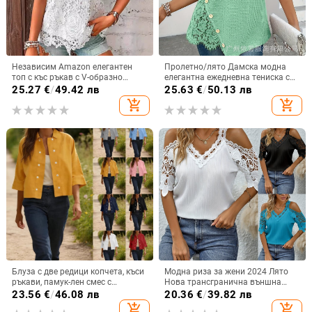
Независим Amazon елегантен
Пролетно/лято Дамска модна
топ с къс ръкав с V-образно
елегантна ежедневна тениска с
деколте, щампован, дантела,
плетена дантела и бродерия,
25.27
€
/
49.42 лв
25.63
€
/
50.13 лв
европейска и американска лятна
плътен цвят, кръгло деколте, къс
add_shopping_cart
add_shopping_cart
нова тениска с къс ръкав за жени
ръкав, дамска дълга версия
Блуза с две редици копчета, къси
Модна риза за жени 2024 Лято
ръкави, памук-лен смес с
Нова трансгранична външна
спандекс, свободна кройка
търговия Европа и Америка
23.56
€
/
46.08 лв
20.36
€
/
39.82 лв
Amazon Плътен цвят Секси
add_shopping_cart
add_shopping_cart