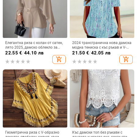
Елегантна риза с колан от сатен,
2024 трансгранична нова дамска
лято 2025, дамско облекло за
модна тениска с къс ръкав и V-
през граница, Aliexpress, Amazon,
образно деколте, градиент и
22.55
€
/
44.10 лв
21.50
€
/
42.05 лв
ежедневен комфорт, независима
копчета
add_shopping_cart
add_shopping_cart
станция
Геометрична риза с V‑образно
Къс дамски топ без ръкави с