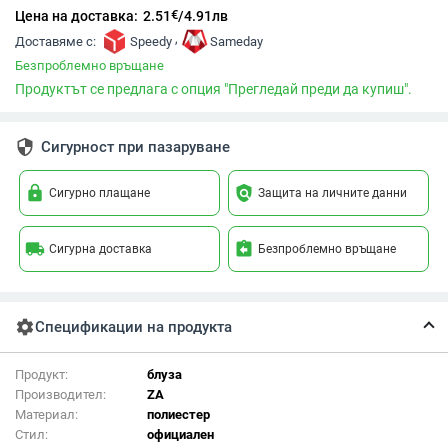
€
Цена на доставка:
2.51
/
4.91
лв
,
Доставяме с:
Speedy
Sameday
Безпроблемно връщане
Продуктът се предлага с опция "Прегледай преди да купиш".
security
Сигурност при пазаруване
lock
policy
Сигурно плащане
Защита на личните данни
local_shipping
assignment_return
Сигурна доставка
Безпроблемно връщане
settings
Спецификации на продукта
Продукт:
блуза
Производител:
ZA
Материал:
полиестер
Стил:
официален