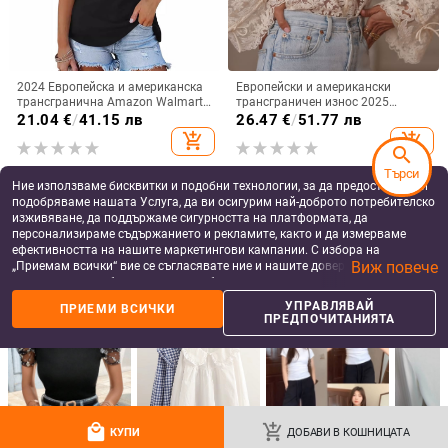
2024 Европейска и американска
Европейски и американски
трансгранична Amazon Walmart
трансграничен износ 2025
Hot Нова дамска тениска с къс
японски и корейски износ за
21.04
€
/
41.15 лв
26.47
€
/
51.77 лв
ръкав и открито рамо, секси
жени K-стил нова изрязана
add_shopping_cart
add_shopping_cart
базова тениска
ежедневна дантелена риза
search
дантела риза за жени
Търси
Ние използваме бисквитки и подобни технологии, за да предоставяме и
подобряваме нашата Услуга, да ви осигурим най-доброто потребителско
изживяване, да поддържаме сигурността на платформата, да
персонализираме съдържанието и рекламите, както и да измерваме
ефективността на нашите маркетингови кампании. С избора на
Виж повече
„Приемам всички“ вие се съгласявате ние и нашите доверени партньори
да съхраняваме бисквитки и подобни технологии на вашето устройство
за рекламни и аналитични цели. Можете по всяко време да управлявате
УПРАВЛЯВАЙ
ПРИЕМИ ВСИЧКИ
своите предпочитания, като натиснете „Управлявай предпочитанията“.
ПРЕДПОЧИТАНИЯТА
За повече информация, моля, вижте нашата
Политика за защита на
данните
.
Ново пристигане Независим
Wish Amazon Aliexpress Лятна
уебсайт Есен/Зима Дамски
дамска тениска 2023 Модна
прозрачен топ с дълъг ръкав и
модерна щампована потник
20.69
€
/
40.47 лв
18.67
€
/
36.52 лв
висока яка в европейски и
Дамска мода Универсална
local_mall
add_shopping_cart
add_shopping_cart
add_shopping_cart
КУПИ
ДОБАВИ В КОШНИЦАТА
американски стил