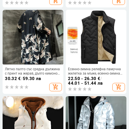
add_shopping_cart
add_shopping_cart
качулка Мъжко памучно връхно
открито, ежедневно яке
облекло голям размер Мъжко яке
Лятно палто със средна дължина
Есенно-зимна релефна памучна
с принт на жерав, дълго кимоно
жилетка за мъже, есенно-зимна
кардиган в китайски стил, мъжко
мода, топло подплатено жилетка,
30.32
€
/
59.30 лв
22.50 - 26.30
€
/
тънко халато
кадифено палто на едро
44.01 - 51.44 лв
add_shopping_cart
add_shopping_cart