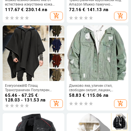
естествена изкуствена кожа
Amazon Мъжко памучно
Haining с удебелена кожена
подплатено яке Ежедневно
117.67
€
/
230.14 лв
72.16
€
/
141.13 лв
подплата за татко, средно дълго,
спортно ветроустойчиво палто
add_shopping_cart
add_shopping_cart
едноредно палто за мъже
Удебелено есенно и зимно яке
Everyoneжël© Плащ
Дънково яке, уличен стил,
Трансграничен Популярен
свободен силует, лацкан,
Пуловер с Шал и Пелерина
еднобортно, 87% памук
65.46 - 67.25
€
/
58.83
€
/
115.06 лв
Вълнено Връхно Облекло за Мъже
128.03 - 131.53 лв
add_shopping_cart
add_shopping_cart