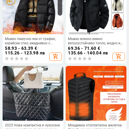
Мъжко памучно яке от графен,
Мъжко есенно-зимно
корейски стил, ежедневно с
ветроустойчиво топло, модно и
качулка, удебелено топло
красиво яке с памучна подплата,
58.93 - 63.39
€
/
69.36 - 71.60
€
/
памучно яке, мъжко черно-
подходящо за всички възрасти,
115.26 - 123.98 лв
135.66 - 140.04 лв
add_shopping_cart
add_shopping_cart
златно памучно яке
мъжко свободно палто с
памучна подплата, големи
размери
2025 Нова компактна и луксозна
Младежка отоплителна жилетка