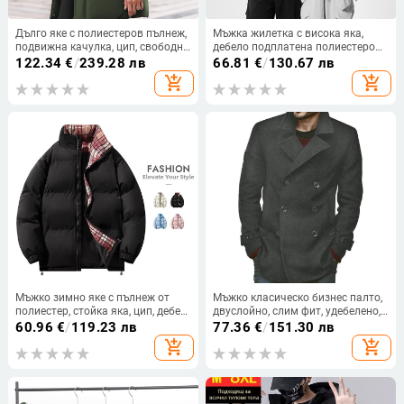
Дълго яке с полиестеров пълнеж,
Мъжка жилетка с висока яка,
подвижна качулка, цип, свободна
дебело подплатена полиестерова
кройка, за зимата
материя, без ръкави, корейски
122.34
€
/
239.28 лв
66.81
€
/
130.67 лв
стил, свободна кройка,
add_shopping_cart
add_shopping_cart
странични джобове
Мъжко зимно яке с пълнеж от
Мъжко класическо бизнес палто,
полиестер, стойка яка, цип, дебел
двуслойно, слим фит, удебелено,
пълнеж, странични джобове
без качулка, плат Лайкра
60.96
€
/
119.23 лв
77.36
€
/
151.30 лв
add_shopping_cart
add_shopping_cart