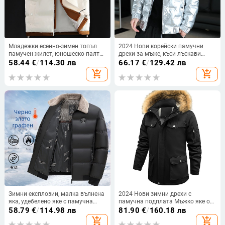
Младежки есенно-зимен топъл
2024 Нови корейски памучни
памучен жилет, юношеско палто
дрехи за мъже, къси лъскави
за гимназисти, фалшиво
студентски топове без пране,
58.44
€
/
114.30 лв
66.17
€
/
129.42 лв
двукомпонентно удебелено
зимна мода, удебелени мъжки
add_shopping_cart
add_shopping_cart
памучно облекло без ръкави за
топове
мъже
Зимни експлозии, малка вълнена
2024 Нови зимни дрехи с
яка, удебелено яке с памучна
памучна подплата Мъжко яке от
подплата, топло бизнес палто с
агнешка кожа с качулка,
58.79
€
/
114.98 лв
81.90
€
/
160.18 лв
памучна подплата, късо
ежедневие, свободно яке с полар,
add_shopping_cart
add_shopping_cart
ежедневно палто с памучна
удебелено памучно подплатено