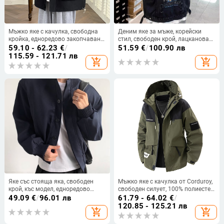
Мъжко яке с качулка, свободна
Деним яке за мъже, корейски
кройка, едноредово закопчаване,
стил, свободен крой, лацканова
полиестер.
яка, еднокопчено закопчаване,
59.10 - 62.23
€
/
51.59
€
/
100.90 лв
пролетно-есенен сезон
115.59 - 121.71 лв
add_shopping_cart
add_shopping_cart
Яке със стояща яка, свободен
Мъжко яке с качулка от Corduroy,
крой, къс модел, едноредово
свободен силует, 100% полиестер
закопчаване, полиестер 95%+
горна тъкан, подплата полиестер,
49.09
€
/
96.01 лв
61.79 - 64.02
€
/
есенно облекло
120.85 - 125.21 лв
add_shopping_cart
add_shopping_cart