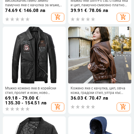
Висококачествено зимно
Мъжко яке Slim-Fit със стойка яка
памучно яке с качулка за мъже,
и цип, памучно-смесено платно
късо ежедневно удебелено
за пролет и есен
74.69
€
/
146.08 лв
39.91
€
/
78.06 лв
памучно палто, топло връхно
add_shopping_cart
add_shopping_cart
облекло, модерни мъжки
памучни дрехи
Мъжко кожено яке в корейски
Кожено яке с качулка, цип, овча
стил, пролет и есен, ново
кожа, градски стил, ултра къс
ежедневно, модерно, красиво
покрой
69.18 - 79.00
€
/
36.03
€
/
70.47 лв
модно яке, мъжко кожено яке,
135.30 - 154.51 лв
add_shopping_cart
add_shopping_cart
модерен марков летящ костюм