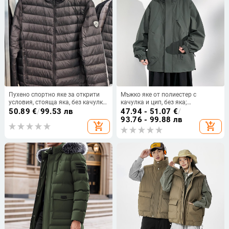
Пухено спортно яке за открити
Мъжко яке от полиестер с
условия, стояща яка, без качулка,
качулка и цип, без яка;
пълнеж от бял патица пух 86–
подходящо за пролет-есен
50.89
€
/
99.53 лв
47.94 - 51.07
€
/
90%, 100 g пълнеж, дишащо и
93.76 - 99.88 лв
add_shopping_cart
add_shopping_cart
антибактериално