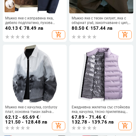
Мъжко яке с изправена яка,
Мъжко яке с тесен силует, яка с
дебело подплатено, пухова
обърнат ръб, закопчаване с цип,
подплата, преден цип и
дълги ръкави, смес от вискоза
40.13
€
/
78.49 лв
80.50
€
/
157.44 лв
странични джобове
80%
add_shopping_cart
add_shopping_cart
Мъжко яке с качулка, corduroy
Ежедневна жилетка със стойкова
плат, основна тъкан зайча
яка, качулка, тясно прилепващ
козина, едноредно закопчаване,
силует, цип отпред, Corduroy плат
62.12 - 65.69
€
/
67.89 - 71.46
€
/
свободен силует
121.50 - 128.48 лв
132.78 - 139.76 лв
add_shopping_cart
add_shopping_cart