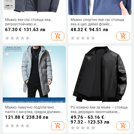
Мъжко яке със стояща яка,
Мъжко спортно яке със стояща
ветроустойчиво и
яка и цип, дебел флийс
водоустойчиво, за пролет и есен,
вътрешност, полиестер 93,8% +
67.30
€
/
131.63 лв
48.32
€
/
94.51 лв
свободен силует, външно яке с
спандекс 6,2%, странични
add_shopping_cart
add_shopping_cart
джобове
джобове
Мъжко памучно подплатено
PU кожено яке за мъже — стояща
палто с качулка, средна дължина,
яка, двуредно закопчаване,
цип, дебело зимно, джобове с
средна дължина, подплатено
121.88
€
/
238.38 лв
49.76 - 63.16
€
/
триизмерен аплик
полиестер, спортен стил
97.32 - 123.53 лв
add_shopping_cart
add_shopping_cart