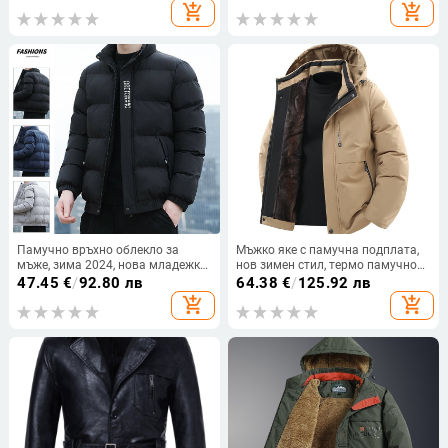
платно
водоустойчиво, дъждоустойчиво,
add_shopping_cart
add_shopping_cart
бързосъхнещо, за навън, с
качулка, колоездене, ежедневно
Памучно връхно облекло за
Мъжко яке с памучна подплата,
мъже, зима 2024, нова младежка
нов зимен стил, термо памучно
мода с щампа, ежедневен
палто от графен, удебелено
47.45
€
/
92.80 лв
64.38
€
/
125.92 лв
памучен връх, топло яке с яка
ежедневно памучно яке с
add_shopping_cart
add_shopping_cart
стойка, производител на едро
подвижна качулка