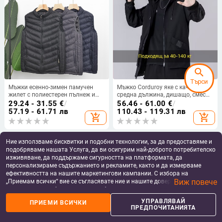
search
Търси
Мъжки есенно-зимен памучен
Мъжко Corduroy яке с качулка –
жилет с полиестерен пълнеж и
средна дължина, дишащо, смес
подплата, стояща яка, основна
от заешка козина
29.24 - 31.55
€
/
56.46 - 61.00
€
/
тъкан полипропилен; шарки:
57.19 - 61.71 лв
110.43 - 119.31 лв
add_shopping_cart
add_shopping_cart
ивици, клетка, едноцветен,
камуфлаж, точков модел
Ние използваме бисквитки и подобни технологии, за да предоставяме и
подобряваме нашата Услуга, да ви осигурим най-доброто потребителско
изживяване, да поддържаме сигурността на платформата, да
персонализираме съдържанието и рекламите, както и да измерваме
ефективността на нашите маркетингови кампании. С избора на
Виж повече
„Приемам всички“ вие се съгласявате ние и нашите доверени партньори
да съхраняваме бисквитки и подобни технологии на вашето устройство
за рекламни и аналитични цели. Можете по всяко време да управлявате
УПРАВЛЯВАЙ
ПРИЕМИ ВСИЧКИ
своите предпочитания, като натиснете „Управлявай предпочитанията“.
ПРЕДПОЧИТАНИЯТА
За повече информация, моля, вижте нашата
Политика за защита на
данните
.