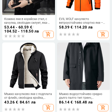
Кожено яке в корейски стил, с
EVIL WOLF качулесто
качулка, свободен силует, яка-
ветроустойчиво спортно яке –
стойка, износоустойчив, Пролет
спортен стил, облегнат силует,
53.44 - 60.59
€
/
58.39
€
/
114.20 лв
2025
пролетно-есенен сезон
104.52 - 118.50 лв
add_shopping_cart
add_shopping_cart
Мъжко качулково яке с подплата
Мъжко водоустойчиво средно
от флийс, свободна кройка,
дълго палто тип тренч,
джобове с ципове, полиестерна
закопчаване с копчета в една
43.26
€
/
84.61 лв
86.14
€
/
168.48 лв
материя
редица, Turn-Down яка, 100%
add_shopping_cart
add_shopping_cart
полиестерна тъкан и подплата,