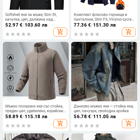
Softshell яке за мъже, Slim fit,
Комплект флисово горнище и
качулка, цип, дължина над
панталони, Slim Fit, Vinylon-Lycra
стандартната, тъкан винилон-
плат, без качулка, ретро
52.97
€
/
103.60 лв
77.36
€
/
151.30 лв
полиестер
ежедневен стил
add_shopping_cart
add_shopping_cart
Мъжко поларено яке със стойка,
Дънково мъжко яке — стойка яка,
преден цип, удебелено, корейски
цип, пачуърк, свободна кройка
стил
58.89
€
/
115.18 лв
56.78
€
/
111.05 лв
add_shopping_cart
add_shopping_cart