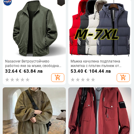
Nasaover Ветроустойчиво
Мъжка качулена подплатена
работно яке за мъже, свободна
жилетка с плътен пълнеж от
кройка, стояща яка, цип, нейлон,
полиестерни влакна, цип
32.64
€
/
63.84 лв
53.40
€
/
104.44 лв
странични джобове, дълъг ръкав,
джобове, стандартна дължина
add_shopping_cart
add_shopping_cart
едноцветно, есенно 2025