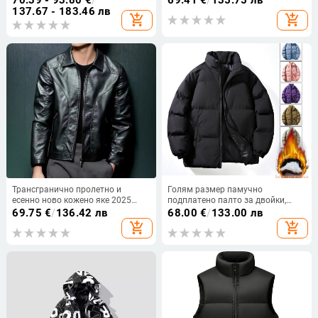
70.39 - 93.80
€
/
69.41
€
/
135.75 лв
надолу, цип, свободна кройка
свободно ежедневно модно
137.67 - 183.46 лв
add_shopping_cart
add_shopping_cart
раирано памучно палто
Трансгранично пролетно и
Голям размер памучно
есенно ново кожено яке 2025
подплатено палто за двойки,
Мъжка мода Ежедневно реверно
младежко зимно удебелено
69.75
€
/
136.42 лв
68.00
€
/
133.00 лв
леко бизнес яке от изкуствена
топло палто за хляб, модерно
add_shopping_cart
add_shopping_cart
кожа Фабрика
марково яке, памучно
подплатено палто, плътен цвят,
свободно палто за мъже