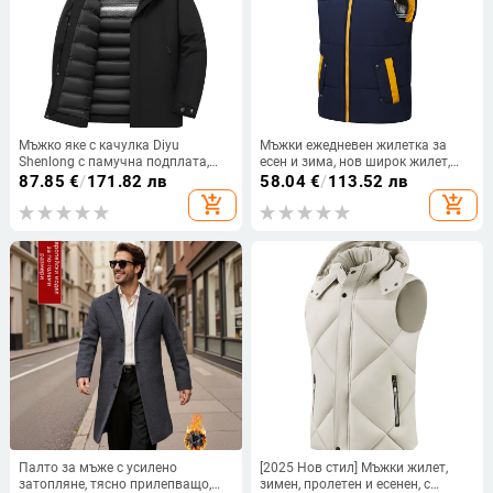
Мъжко яке с качулка Diyu
Мъжки ежедневен жилетка за
Shenlong с памучна подплата,
есен и зима, нов широк жилет,
удебелено, висококачествено
външно облекло, модерно
87.85
€
/
171.82 лв
58.04
€
/
113.52 лв
зимно, едноцветно, топло, с
марково памучно удебелено
add_shopping_cart
add_shopping_cart
памучна подплата, за мъже на
топло яке за мъже
средна и по-възрастна възраст,
свободно палто
Палто за мъже с усилено
[2025 Нов стил] Мъжки жилет,
затопляне, тясно прилепващо,
зимен, пролетен и есенен, с