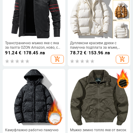
Трансгранично мъжко яке с яка
Дуплексни красиви дрехи с
за палта OZON Amazon, ново, с
памучна подплата за мъже,
висока яка и закачалка,
модерни маркови шевове с
91.24
€
/
178.45 лв
78.72
€
/
153.96 лв
ежедневие, удебелено мъжко
качулка, фалшиво
add_shopping_cart
add_shopping_cart
есенно и зимно яке от кожа
двукомпонентно пухено палто с
памучна подплата, корейско
модно палто за двойки
Камуфлажно работно памучно
Мъжко зимно топло яке от висок