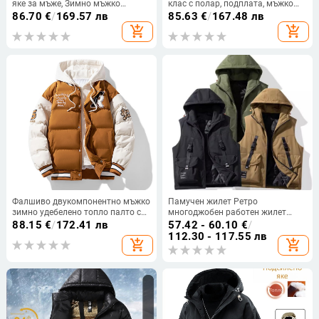
яке за мъже, Зимно мъжко
клас с полар, подплата, мъжко
памучно палто с качулка 2025,
бомбър яке от висок клас,
86.70
€
/
169.57 лв
85.63
€
/
167.48 лв
Удебелено свободно студентско
гащеризон с памучна подплата
add_shopping_cart
add_shopping_cart
пухено яке
Фалшиво двукомпонентно мъжко
Памучен жилет Ретро
зимно удебелено топло палто с
многоджобен работен жилет
памучна подплата в корейски
Мъжки модерен марков уличен
88.15
€
/
172.41 лв
57.42 - 60.10
€
/
стил, модерно Harajuku, стил
широк връх плюс тор удължаващ
112.30 - 117.55 лв
add_shopping_cart
add_shopping_cart
Хонконг, национална модна
памучен жилетка трансграничен
марка, памучно подплатено
палто