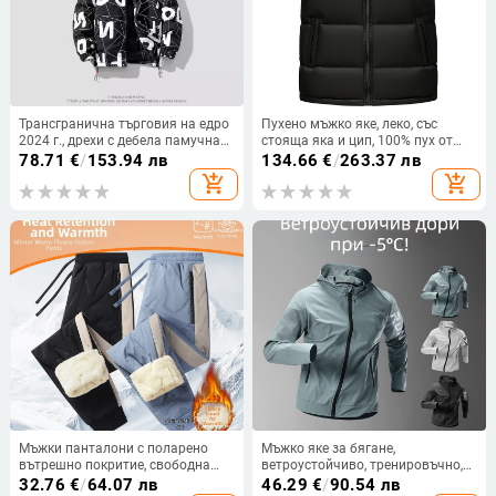
Трансгранична търговия на едро
Пухено мъжко яке, леко, със
2024 г., дрехи с дебела памучна
стояща яка и цип, 100% пух от
подплата, неутрален вятър,
патици, дължина около 50–65 cm
78.71
€
/
153.94 лв
134.66
€
/
263.37 лв
модни букви, мъжки дрехи с
add_shopping_cart
add_shopping_cart
памучна подплата, извън
поколение коса
Мъжки панталони с поларено
Мъжко яке за бягане,
вътрешно покритие, свободна
ветроустойчиво, тренировъчно,
кройка, ветроустойчиви, Vinylon
пролетно и есенно, спортно,
32.76
€
/
64.07 лв
46.29
€
/
90.54 лв