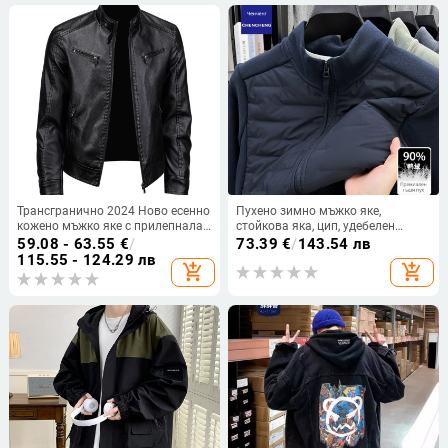
Трансгранично 2024 Ново есенно
Пухено зимно мъжко яке,
кожено мъжко яке с прилепнала
стойкова яка, цип, удебелен
кройка, корейско модно красиво
пълнеж 35 г пух, съдържание пух
59.08 - 63.55
€
/
73.39
€
/
143.54 лв
ежедневно яке, трансгранично
91–95%
115.55 - 124.29 лв
add_shopping_cart
add_shopping_cart
кожено яке с яка стойка