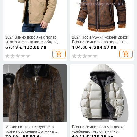
2024 Зимно ново яке с полар,
2024 Нови мъжки кожени дрехи
мъжко яке за татко, свободно,
Есенно-зимно полар-подплата
удебелено яке от агнешки полар
Удебелен кожен косъм Едно
67.49
€
/
132.00 лв
104.80
€
/
204.97 лв
мъжко кожено яке Бизнес
add_shopping_cart
add_shopping_cart
ежедневен мъжки палто
Мъжко палто от изкуствена
Есенно-зимно ново младежко
козина със средна дължина,
удебелено топло памучно
флорален принт, яка с обръщане
облекло, мъжко качулка,