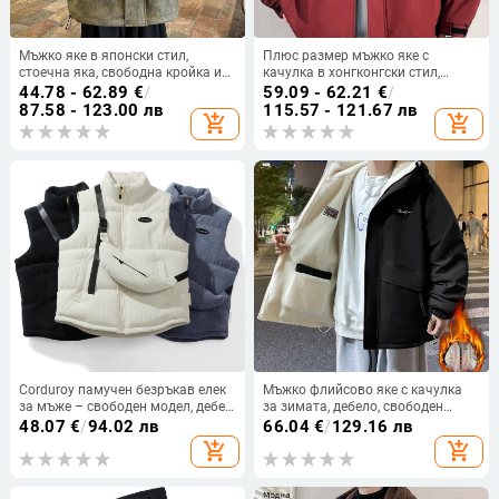
Мъжко яке в японски стил,
Плюс размер мъжко яке с
стоечна яка, свободна кройка и
качулка в хонгконгски стил,
странични джобове
свободна кройка, джобове с патч,
44.78 - 62.89
€
/
59.09 - 62.21
€
/
за пролет и есен
87.58 - 123.00 лв
115.57 - 121.67 лв
add_shopping_cart
add_shopping_cart
Corduroy памучен безръкав елек
Мъжко флийсово яке с качулка
за мъже – свободен модел, дебел
за зимата, дебело, свободен
плат, джобове с 3D патч,
силует, дълъг ръкав, цип,
48.07
€
/
94.02 лв
66.04
€
/
129.16 лв
подплата полиестер
подплата полиестер, смес
add_shopping_cart
add_shopping_cart
синтетични влакна