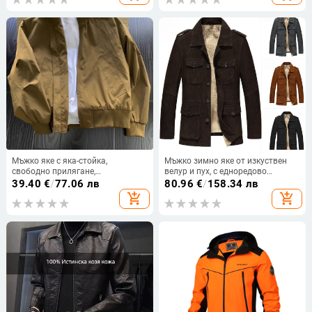
подплата за татко, палто за
яке с качулка, топли дрехи
средна и напреднала възраст
Мъжко яке с яка-стойка,
Мъжко зимно яке от изкуствен
свободно прилягане,
велур и пух, с едноредово
закопчаване с цип, къс модел,
закопчаване, костюмска яка и
39.40
€
/
77.06 лв
80.96
€
/
158.34 лв
странични джобове
множество джобове (Слим
add_shopping_cart
add_shopping_cart
силует; изкуствен велур и пух;
едноредово закопчаване;
костюмска яка; множество
джобове)