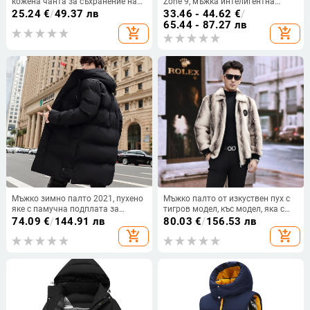
кожена чанта за съхранение на
Zone 9, мъжка интелигентна
подлакътници в кола с
отоплителна жилетка без ръкави
25.24
€
/
49.37 лв
33.46 - 44.62
€
/
трансгранична дропшипинг
с електрическо зареждане и
65.44 - 87.27 лв
add_shopping_cart
add_shopping_cart
доставка
отоплителна жилетка за средна и
по-възрастни хора
Мъжко зимно палто 2021, пухено
Мъжко палто от изкуствен пух с
яке с памучна подплата за
тигров модел, къс модел, яка с
млади и средна възраст,
лацкан, цип, зимно външно
74.09
€
/
144.91 лв
80.03
€
/
156.53 лв
едноцветно, дълго, свободно яке
облекло
add_shopping_cart
add_shopping_cart
с памучна подплата за мъже,
трансгранична продажба на
едро