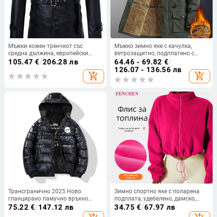
Мъжки кожен тренчкот със
Мъжко зимно яке с качулка,
средна дължина, европейски
ветрозащитно, подплатено с
размер, корейски костюм, яка,
велур, средна дължина, цип.
105.47
€
/
206.28 лв
64.46 - 69.82
€
/
кожено ежедневно модно палто с
126.07 - 136.56 лв
add_shopping_cart
add_shopping_cart
колан
Трансгранично 2025 Ново
Зимно спортно яке с поларена
гланцирано памучно връхно
подплата, удебелено, дамско,
облекло за мъже Зимно корейско
олимпийско, с яка от полар,
75.22
€
/
147.12 лв
34.75
€
/
67.97 лв
стилно удебелено памучно яке с
свободно, суитшърт, за фитнес на