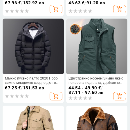
едноредово копче, яка с
удебелена качулка, свалящ се,
67.96
€
/
132.92 лв
46.63
€
/
91.20 лв
превъртане, средна дължина,
водоустойчив, с цип, европейски
add_shopping_cart
add_shopping_cart
странични джобове
размер, външна търговия
Мъжко пухено палто 2020 Ново
[Двустранно носене] Зимно яке с
зимно младежко средно дълго
поларена подплата, удебелено
удебелено модно мъжко палто от
двустранно носене, мъжко,
67.25
€
/
131.53 лв
44.54 - 49.90
€
/
корейски стил с качулка и
свободно, за големи размери
87.11 - 97.60 лв
add_shopping_cart
add_shopping_cart
качулка