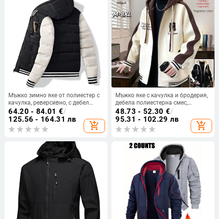
Мъжко зимно яке от полиестер с
Мъжко яке с качулка и бродерия,
качулка, реверсивно, с дебел
дебела полиестерна смес,
полиестер-памучен пълнеж,
свободна кройка, закопчаване с
64.20 - 84.01
€
/
48.73 - 52.30
€
/
дизайн с цветни блокове, цип
цип.
125.56 - 164.31 лв
95.31 - 102.29 лв
add_shopping_cart
add_shopping_cart