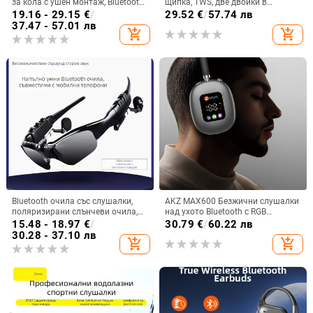
за кола с ушен монтаж, Bluetooth
щипка, TWS, две двойки в
5.2, цифров дисплей, живот на
комплект, Bluetooth
19.16 - 29.15
€
/
29.52
€
/
57.74 лв
батерията над 8 ч, обхват 10 м,
37.47 - 57.01 лв
add_shopping_cart
add_shopping_cart
IPX3 водоустойчива
Bluetooth очила със слушалки,
AKZ MAX600 Безжични слушалки
поляризирани слънчеви очила,
над ухото Bluetooth с RGB
монтирани на главата (обхват 10
дисплей и четец за карти,
15.48 - 18.97
€
/
30.79
€
/
60.22 лв
м, Bluetooth 5.0, живот на
персонализиран модел
30.28 - 37.10 лв
add_shopping_cart
add_shopping_cart
батерията 4-8 ч)