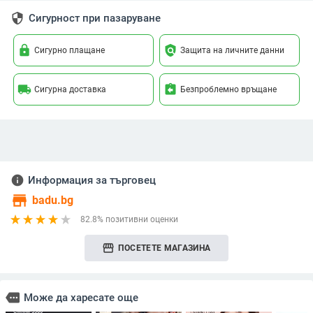
security
Сигурност при пазаруване
lock
policy
Сигурно плащане
Защита на личните данни
local_shipping
assignment_return
Сигурна доставка
Безпроблемно връщане
info
Информация за търговец
store
badu.bg
82.8% позитивни оценки
storefront
ПОСЕТЕТЕ МАГАЗИНА
more
Може да харесате още