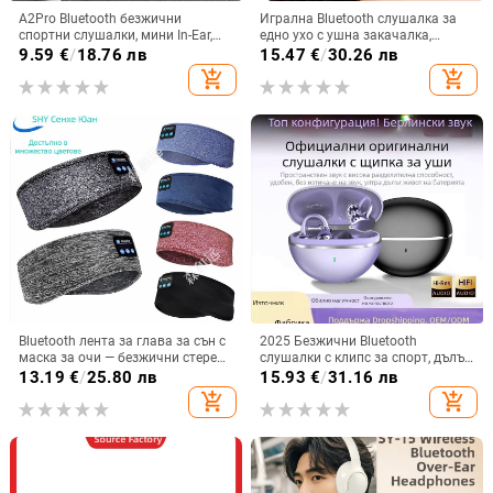
A2Pro Bluetooth безжични
Игрална Bluetooth слушалка за
спортни слушалки, мини In-Ear,
едно ухо с ушна закачалка,
5.3 дълга издръжливост на
Bluetooth 5.0, живот на батерията
9.59
€
/
18.76 лв
15.47
€
/
30.26 лв
батерията, Macaron
над 8 ч, IPX3 водоустойчивост
add_shopping_cart
add_shopping_cart
Bluetooth лента за глава за сън с
2025 Безжични Bluetooth
маска за очи — безжични стерео
слушалки с клипс за спорт, дълъг
слушалки, Bluetooth 5.4, обхват
живот на батерията,
13.19
€
/
25.80 лв
15.93
€
/
31.16 лв
15 м, над 8 ч батерия, за
шумопотискане, висококачествен
add_shopping_cart
add_shopping_cart
разговори и музика
звук и комфортно носене