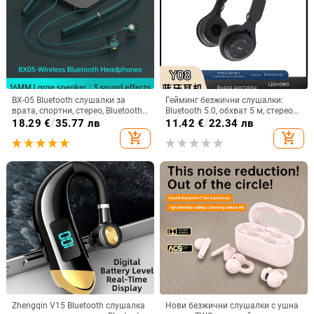
BX-05 Bluetooth слушалки за
Гейминг безжични слушалки:
врата, спортни, стерео, Bluetooth
Bluetooth 5.0, обхват 5 м, стерео
5.0, обхват 10 м, живот на
звук с шумопотискане, мулти-
18.29
€
/
35.77 лв
11.42
€
/
22.34 лв
батерията над 8 ч
точкова връзка, живот на
add_shopping_cart
add_shopping_cart
батерията 0–4 ч
Zhengqin V15 Bluetooth слушалка
Нови безжични слушалки с ушна