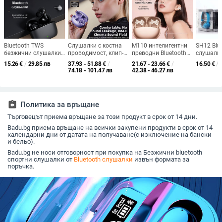
Bluetooth TWS
Слушалки с костна
M110 интелигентни
SH12 Blu
безжични слушалки
проводимост, клип-
преводни Bluetooth
слушалки
за ухо, Bluetooth 5.0,
он Bluetooth,
слушалки с клип за
спортен 
15.26
€
/
29.85 лв
37.93 - 51.88
€
/
21.67 - 23.66
€
/
16.50
€
/
обхват 10 м, батерия
безжични спортни за
ухо и диамантено
— Bluetoo
74.18 - 101.47 лв
42.38 - 46.27 лв
4–8 ч, IPX5
тичане, обхват 15 м,
копче — лукс и
обхват 1
водоустойчиви,
Bluetooth 5.4, над 8
спортен стил, DIY
водоусто
стерео
часа живот на
аксесоари
живот на
батерията,
4–8 ч
assignment_return
Политика за връщане
водоустойчиви
Търговецът приема връщане за този продукт в срок от 14 дни.
Badu.bg приема връщане на всички закупени продукти в срок от 14
календарни дни от датата на получаване(с изключение на бански
и бельо).
Badu.bg не носи отговорност при покупка на Безжични bluetooth
спортни слушалки от
Bluetooth слушалки
извън формата за
поръчка.