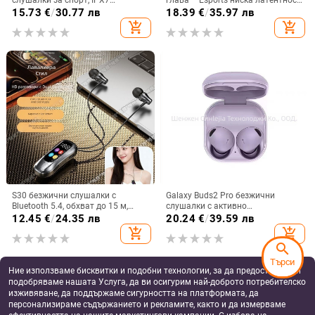
водоустойчиви, обхват до 10 м,
Bluetooth 5.3, обхват 10 м,
15.73
€
/
30.77 лв
18.39
€
/
35.97 лв
Bluetooth 5.0, живот на батерията
батерия 4–8 ч, двустранно
add_shopping_cart
add_shopping_cart
4–8 ч, ниска латентност за игри
стерео
S30 безжични слушалки с
Galaxy Buds2 Pro безжични
Bluetooth 5.4, обхват до 15 м,
слушалки с активно
стерео звук, цифров дисплей,
шумопотискане, корпус от
12.45
€
/
24.35 лв
20.24
€
/
39.59 лв
живот на батерията 4–8 ч
стоманена мрежа R510
add_shopping_cart
add_shopping_cart
search
Търси
Ние използваме бисквитки и подобни технологии, за да предоставяме и
подобряваме нашата Услуга, да ви осигурим най-доброто потребителско
изживяване, да поддържаме сигурността на платформата, да
персонализираме съдържанието и рекламите, както и да измерваме