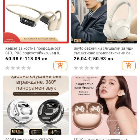
Хедсет за костна проводимост
Soyto безжични слушалки за уши
S10, IPX8 водоустойчив, над 8
със активно шумопотискане, без
часа работа, Bluetooth 5.4,
изтичане на звук, Bluetooth 5.4,
60.38
€
/
118.09 лв
26.04
€
/
50.93 лв
цифров дисплей
обхват 10 m, двуканално стерео,
add_shopping_cart
add_shopping_cart
OEM персонализация