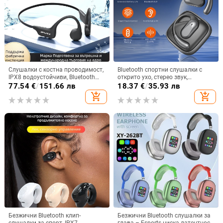
Слушалки с костна проводимост,
Bluetooth спортни слушалки с
IPX8 водоустойчиви, Bluetooth
открито ухо, стерео звук,
5.3, обхват до 10 m, време за
Bluetooth 5.4, обхват до 10 м,
77.54
€
/
151.66 лв
18.37
€
/
35.93 лв
работа 4-8 ч.
живот на батерията 4–8 ч
add_shopping_cart
add_shopping_cart
Безжични Bluetooth клип-
Безжични Bluetooth слушалки за
слушалки за спорт, IPX7
глава – Esports ниска латентност,