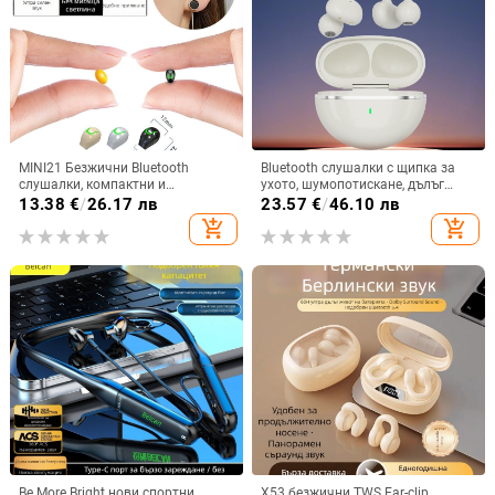
MINI21 Безжични Bluetooth
Bluetooth слушалки с щипка за
слушалки, компактни и
ухото, шумопотискане, дълъг
невидими, едноухи за бягане и
живот на батерията >8 ч, стерео
13.38
€
/
26.17 лв
23.57
€
/
46.10 лв
спорт, висококачествен звук,
звук, обхват 10 м, Bluetooth 5.4
add_shopping_cart
add_shopping_cart
модел 2025
Be More Bright нови спортни
X53 безжични TWS Ear-clip