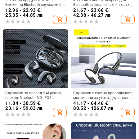
2025 Нов продукт K02-K03
M110 интелигентни преводни
Безжични Bluetooth слушалки 5.5
Bluetooth слушалки с клип за ухо
Монтирани за уши Бинаурални
и диамантено копче — лукс и
12.96 - 22.93
€
/
21.67 - 23.66
€
/
стерео M76 Експорт Горещ модел
спортен стил, DIY аксесоари
25.35 - 44.85 лв
42.38 - 46.27 лв
add_shopping_cart
add_shopping_cart
Ows
Слушалки за превод с AI реален
Слушалки с костна проводимост,
превод, Bluetooth 5.0, IPX3
монтирани за ухото, двуканално
водоустойчиви, обхват 15 м, 4–8
стерео, Bluetooth 6.0, автономия
11.84 - 30.59
€
/
41.17 - 64.46
€
/
ч живот на батерията
над 8 часа
23.16 - 59.83 лв
80.52 - 126.07 лв
add_shopping_cart
add_shopping_cart