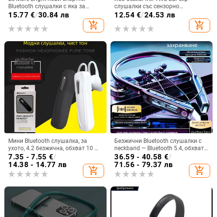
Bluetooth слушалки с яка за
слушалки със сензорно
врата, дълга автономия,
докосване, шумопотискане и
15.77
€
/
30.84 лв
12.54
€
/
24.53 лв
водоустойчиви, шумопотискане
цифров дисплей
add_shopping_cart
add_shopping_cart
за бягане
Мини Bluetooth слушалка, за
Безжични Bluetooth слушалки с
ухото, 4.2 безжична, обхват 10 м,
neckband — Bluetooth 5.4, обхват
мултипойнт, гласово управление
10 м, живот на батерията над 8 ч,
7.35 - 7.55
€
/
36.59 - 40.58
€
/
и възпроизвеждане на музика
стерео звук, цифров дисплей
14.38 - 14.77 лв
71.56 - 79.37 лв
add_shopping_cart
add_shopping_cart