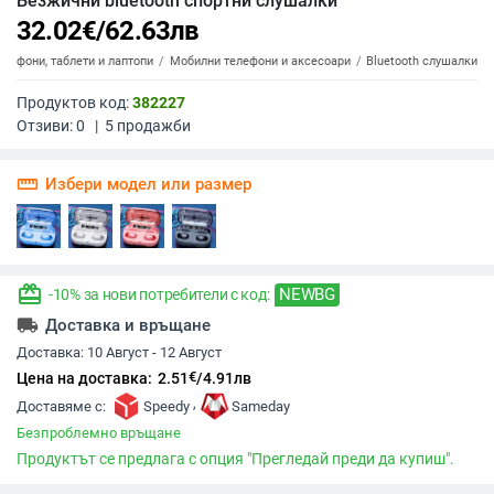
Безжични bluetooth спортни слушалки
32.02
€
/
62.63
лв
елефони, таблети и лаптопи
Мобилни телефони и аксесоари
Bluetooth слушалки
Продуктов код:
382227
Отзиви:
0
|
5
продажби
straighten
Избери модел или размер
redeem
NEWBG
-10% за нови потребители с код:
local_shipping
Доставка и връщане
Доставка:
10 Август - 12 Август
€
Цена на доставка:
2.51
/
4.91
лв
,
Доставяме с:
Speedy
Sameday
Безпроблемно връщане
Продуктът се предлага с опция "Прегледай преди да купиш".