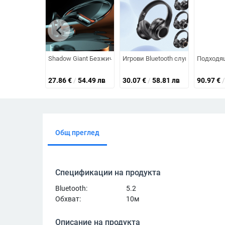
chevron_left
Shadow Giant Безжични слушалки за въздушна проводимост,
Игрови Bluetooth слушалки, стерео
Подходящ
27.86
€
/
54.49 лв
30.07
€
/
58.81 лв
90.97
€
/
Общ преглед
Спецификации на продукта
Bluetooth:
5.2
Обхват:
10м
Описание на продукта