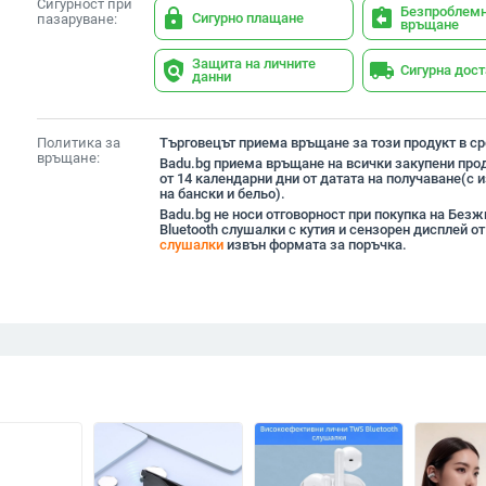
Сигурност при
Безпроблем
lock
assignment_return
Сигурно плащане
пазаруване:
връщане
Защита на личните
policy
local_shipping
Сигурна дос
данни
Политика за
Търговецът приема връщане за този продукт в сро
връщане:
Badu.bg приема връщане на всички закупени прод
от 14 календарни дни от датата на получаване(с
на бански и бельо).
Badu.bg не носи отговорност при покупка на Без
Bluetooth слушалки с кутия и сензорен дисплей о
слушалки
извън формата за поръчка.