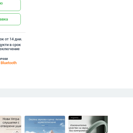
но
тавка
к от 14 дни.
укти в срок
 изключение
жични
т
Bluetooth