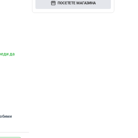
storefront
ПОСЕТЕТЕ МАГАЗИНА
реди да
любими