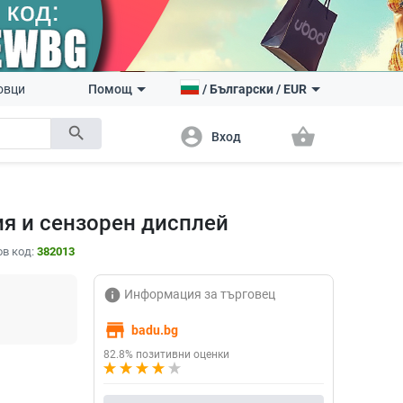
овци
Помощ
/
Български
/
EUR
search
account_circle
shopping_basket
Вход
ия и сензорен дисплей
в код:
382013
info
Информация за търговец
store
badu.bg
82.8% позитивни оценки