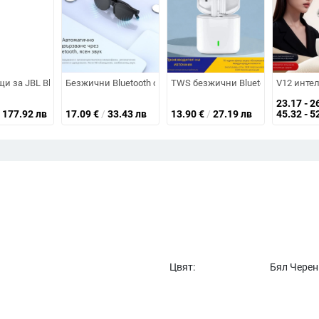
 за носене около врата, стерео, Bluetooth 5.3, обхват до 10 m, над 8 ча
, Bluetooth 5.3, обхват до 20 м, време на работа над 8 ч, IPX4, ABS матери
и за JBL Bluetooth слушалки с екран, спортни слушалки, висококачеств
Безжични Bluetooth очила със слушалки XG88PRO, Bluetooth
TWS безжични Bluetooth слушалки з
V12 интел
23.17 - 2
177.92 лв
17.09
€
/
33.43 лв
13.90
€
/
27.19 лв
45.32 - 5
Цвят:
Бял Черен