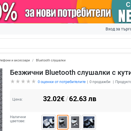
Вход за търг
лефони и аксесоари
Bluetooth слушалки
Безжични Bluetooth слушалки с кут
0
оценки от потребителите
0
продажби
Продукто
32.02
€
/
62.63
лв
Цена:
Налични
цветове: