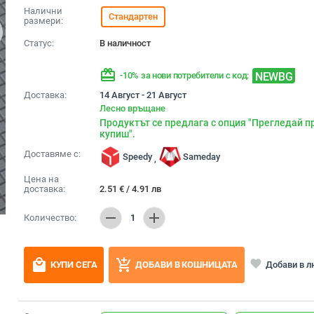
Налични
Стандартен
размери:
Статус:
В наличност
redeem
NEWBG
-10% за нови потребители с код:
Доставка:
14 Август - 21 Август
Лесно връщане
Продуктът се предлага с опция "Прегледай п
купиш".
Доставяме с:
Speedy
Sameday
,
Цена на
доставка:
2.51
€
/
4.91
лв
remove
add
Количество:
1
local_mall
add_shopping_cart
favorite
Добави в 
КУПИ СЕГА
ДОБАВИ В КОШНИЦАТА