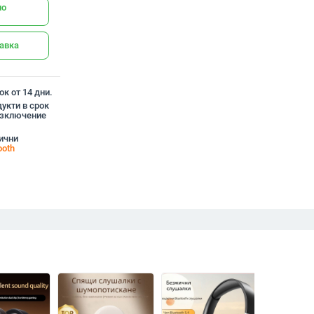
но
тавка
к от 14 дни.
укти в срок
 изключение
жични
ooth