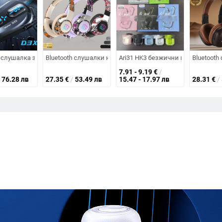
 5.5 Монтирани за уши Бинаурални стерео M76 Експорт Горещ модел Ows
 гласов асистент, водоустойчиви, шумопотискане, живот на батерията 4–8
h слушалка за каска с интерком едно към много, водоустойчива и прахоу
Bluetooth слушалки над ушите със LED графити осветление
Ari31 HK3 безжични гейминг слуша
Bluetooth
7.91 - 9.19
€
/
76.28 лв
27.35
€
/
53.49 лв
15.47 - 17.97 лв
28.31
€
/