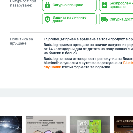
Сигурност при
Безпроблем
lock
assignment_return
Сигурно плащане
пазаруване:
връщане
Защита на личните
policy
local_shipping
Сигурна дос
данни
Политика за
Търговецът приема връщане за този продукт в сро
връщане:
Badu.bg приема връщане на всички закупени прод
от 14 календарни дни от датата на получаване(с
на бански и бельо).
Badu.bg не носи отговорност при покупка на Без
bluetooth слушалки с кутия за зареждане от
Bluet
слушалки
извън формата за поръчка.