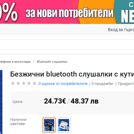
Вход за търг
лефони и аксесоари
Bluetooth слушалки
Безжични bluetooth слушалки с кут
0
оценки от потребителите
0
продажби
Продукто
24.73
€
/
48.37
лв
Цена:
Налични
цветове: