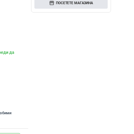
storefront
ПОСЕТЕТЕ МАГАЗИНА
реди да
любими