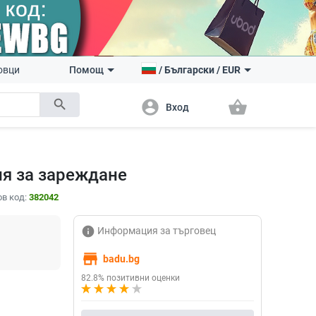
овци
Помощ
/
Български
/
EUR
search
account_circle
shopping_basket
Вход
ия за зареждане
в код:
382042
info
Информация за търговец
store
badu.bg
82.8% позитивни оценки