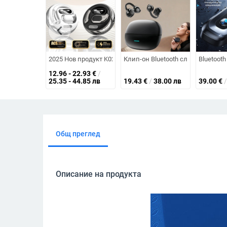
chevron_left
2025 Нов продукт K02-K03 Безжични Bluetooth слушалки
Клип-он Bluetooth слушалки с AI
Bluetoot
12.96 - 22.93
€
/
25.35 - 44.85 лв
19.43
€
/
38.00 лв
39.00
€
/
Общ преглед
Описание на продукта