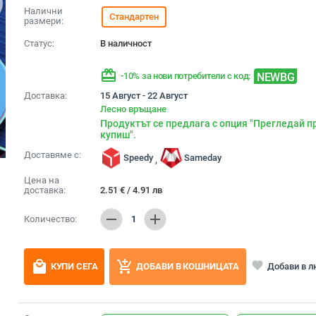
Налични
Стандартен
размери:
Статус:
В наличност
redeem
NEWBG
-10% за нови потребители с код:
Доставка:
15 Август - 22 Август
Лесно връщане
Продуктът се предлага с опция "Прегледай п
купиш".
Доставяме с:
Speedy
Sameday
,
Цена на
доставка:
2.51
€
/
4.91
лв
remove
add
Количество:
1
local_mall
add_shopping_cart
favorite
Добави в 
КУПИ СЕГА
ДОБАВИ В КОШНИЦАТА