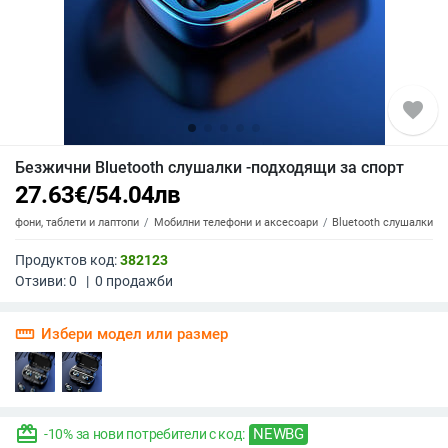
favorite
Безжични Bluetooth слушалки -подходящи за спорт
27.63
€
/
54.04
лв
елефони, таблети и лаптопи
Мобилни телефони и аксесоари
Bluetooth слушалки
Продуктов код:
382123
Отзиви:
0
|
0
продажби
straighten
Избери модел или размер
redeem
NEWBG
-10% за нови потребители с код: