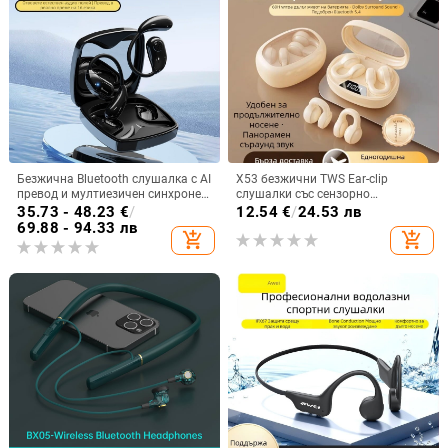
Безжична Bluetooth слушалка с AI
X53 безжични TWS Ear-clip
превод и мултиезичен синхронен
слушалки със сензорно
превод, ANC шумопотискане,
докосване, шумопотискане и
35.73 - 48.23
€
/
12.54
€
/
24.53 лв
обхват до 10 m, Bluetooth 5.0,
цифров дисплей
69.88 - 94.33 лв
add_shopping_cart
add_shopping_cart
IPX4, вграден стерео звук, 4–8 ч
батерия