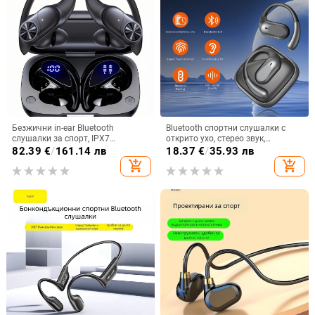
Безжични in-ear Bluetooth
Bluetooth спортни слушалки с
слушалки за спорт, IPX7
открито ухо, стерео звук,
водоустойчиви, дълъг живот на
Bluetooth 5.4, обхват до 10 м,
82.39
€
/
161.14 лв
18.37
€
/
35.93 лв
батерията над 8 часа,
живот на батерията 4–8 ч
add_shopping_cart
add_shopping_cart
шумопотискане