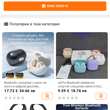
image
ВИЖ ПОВЕЧЕ
more
Популярни в тази категория
Bluetooth слушалки с клипс за
A2Pro Bluetooth безжични
ухото и цифров дисплей,
спортни слушалки, мини In-Ear,
Bluetooth 5.3, IPX6
5.3 дълга издръжливост на
17.72
€
/
34.66 лв
9.59
€
/
18.76 лв
водоустойчиви, спортен стил,
батерията, Macaron
add_shopping_cart
add_shopping_cart
безжични стерео клипс слушалки,
частен модел, 4-8 ч живот на
батерията