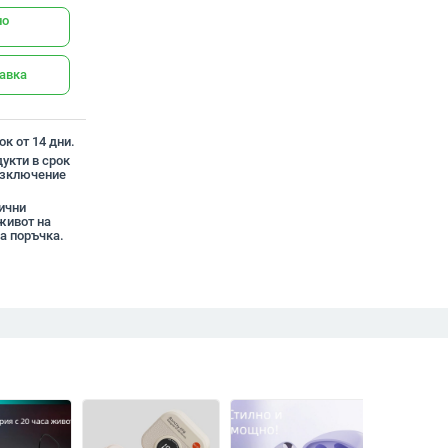
но
тавка
к от 14 дни.
укти в срок
 изключение
жични
 живот на
а поръчка.