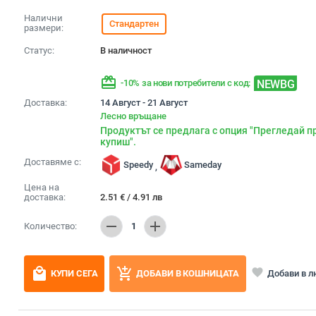
Налични
Стандартен
размери:
Статус:
В наличност
redeem
NEWBG
-10% за нови потребители с код:
Доставка:
14 Август - 21 Август
Лесно връщане
Продуктът се предлага с опция "Прегледай п
купиш".
Доставяме с:
Speedy
Sameday
,
Цена на
доставка:
2.51
€
/
4.91
лв
remove
add
Количество:
1
local_mall
add_shopping_cart
favorite
Добави в 
КУПИ СЕГА
ДОБАВИ В КОШНИЦАТА