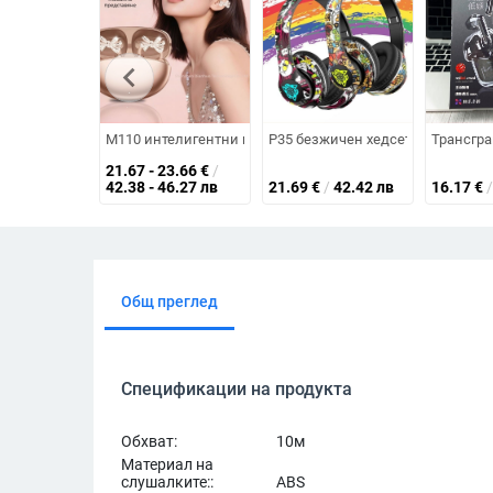
chevron_left
M110 интелигентни преводни Bluetooth слушалки с клип з
P35 безжичен хедсет – Bluetooth 5
Трансгра
21.67 - 23.66
€
/
42.38 - 46.27 лв
21.69
€
/
42.42 лв
16.17
€
/
Общ преглед
Спецификации на продукта
Обхват:
10м
Материал на
слушалките::
ABS