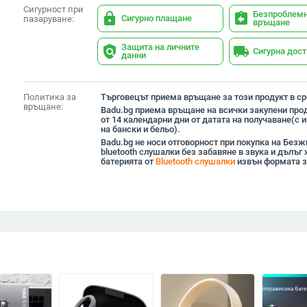
Сигурност при
Безпроблем
lock
assignment_return
Сигурно плащане
пазаруване:
връщане
Защита на личните
policy
local_shipping
Сигурна дос
данни
Политика за
Търговецът приема връщане за този продукт в сро
връщане:
Badu.bg приема връщане на всички закупени прод
от 14 календарни дни от датата на получаване(с
на бански и бельо).
Badu.bg не носи отговорност при покупка на Без
bluetooth слушалки без забавяне в звука и дълъг
батерията от
Bluetooth слушалки
извън формата з