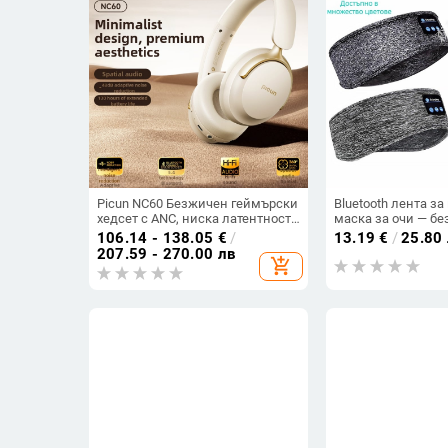
Picun NC60 Безжичен геймърски
Bluetooth лента за
хедсет с ANC, ниска латентност
маска за очи — бе
за киберспорт, Bluetooth 5.4,
слушалки, Bluetoot
106.14 - 138.05
€
/
13.19
€
/
25.80
живот на батерията над 8 часа,
15 м, над 8 ч батер
207.59 - 270.00 лв
add_shopping_cart
обхват 10 м
разговори и музик