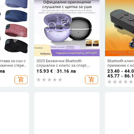
 глава за сън с
2025 Безжични Bluetooth
Bluetooth кли
зжични стерео
слушалки с клипс за спорт,
приемник с к
h 5.4, обхват
дълъг живот на батерията,
проводимост,
 лв
15.93
€
/
31.16 лв
23.40 - 44.
ия, за
шумопотискане,
звук, шумопот
45.77 - 86.
add_shopping_cart
add_shopping_cart
а
висококачествен звук и
обаждания и 
комфортно носене