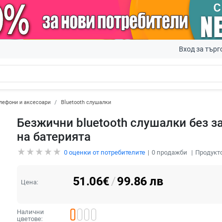
Вход за търг
лефони и аксесоари
Bluetooth слушалки
Безжични bluetooth слушалки без з
на батерията
0
оценки от потребителите
0
продажби
Продукто
51.06
€
/
99.86
лв
Цена:
Налични
цветове: