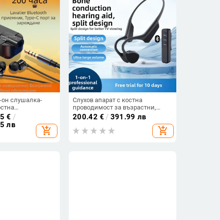
п-он слушалка-
Слухов апарат с костна
остна
проводимост за възрастни,
 висококачествен
двустранен, Bluetooth,
05
€
/
200.42
€
/
391.99 лв
искане, HD
водоустойчив, интелигентно
15 лв
add_shopping_cart
add_shopping_cart
слушане на музика
устройство за слух