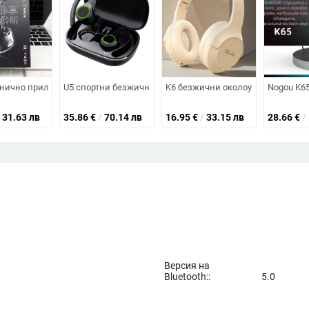
а ухо и диамантено копче — лукс и спортен стил, DIY аксесоари
.3, обхват до 10 м, живот на батерията 4–8 ч, стерео звук
нично приложими безжични Bluetooth слушалки Jbl Tune Flex Small Crys
U5 спортни безжични слушалки с ушна закачалка, TWS, IPX
K6 безжични околоушни слушалки, с
Nogou K65
31.63 лв
35.86
€
/
70.14 лв
16.95
€
/
33.15 лв
28.66
€
/
Версия на
Bluetooth::
5.0