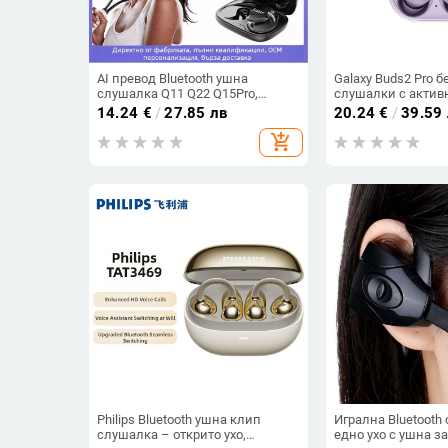
AI превод Bluetooth ушна
Galaxy Buds2 Pro 
слушалка Q11 Q22 Q15Pro,
слушалки с актив
Bluetooth 5.3, обхват 10 м, време
шумопотискане, к
14.24
€
/
27.85 лв
20.24
€
/
39.59
на работа 4–8 ч, цифров
стоманена мрежа
add_shopping_cart
дисплей
Philips Bluetooth ушна клип
Игрална Bluetooth
слушалка – открито ухо,
едно ухо с ушна з