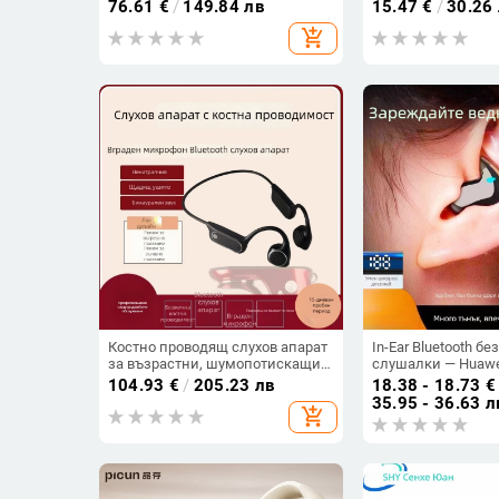
безжично, Bluetooth 5.0, повече
Bluetooth 5.0, жив
76.61
€
/
149.84 лв
15.47
€
/
30.26
от 8 часа живот на батерията,
над 8 ч, IPX3 водо
add_shopping_cart
водоустойчив модел TAT3469
Костно проводящ слухов апарат
In-Ear Bluetooth б
за възрастни, шумопотискащи
слушалки — Huawei
зад ухото слушалки, за лека до
над 8 часа, IPX3 в
104.93
€
/
205.23 лв
18.38 - 18.73
€
тежка глухота, удобен дизайн
мини невидим диз
35.95 - 36.63 л
add_shopping_cart
звук