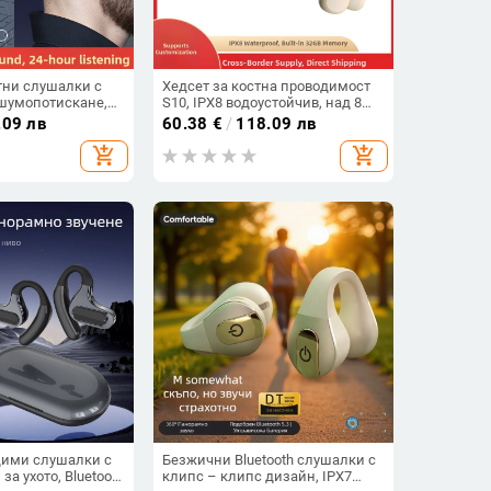
ртни слушалки с
Хедсет за костна проводимост
, шумопотискане,
S10, IPX8 водоустойчив, над 8
обхват 5 м, батерия
часа работа, Bluetooth 5.4,
.09 лв
60.38
€
/
118.09 лв
m чип
цифров дисплей
add_shopping_cart
add_shopping_cart
дими слушалки с
Безжични Bluetooth слушалки с
за ухото, Bluetooth
клипс – клипс дизайн, IPX7