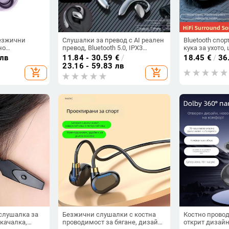
безжични
Слушалки за превод с AI реален
Bluetooth спо
но
превод, Bluetooth 5.0, IPX3
кука за ухото
орпус от
водоустойчиви, обхват 15 м, 4–8
Bluetooth 5.2, 
 лв
11.84 - 30.59
€
/
18.45
€
/
36
 R510
ч живот на батерията
>8 ч, Qualcom
23.16 - 59.83 лв
add_shopping_cart
add_shopping_cart
 слушалка за
Безжични слушалки с костна
Костно прово
акачалка,
проводимост за бягане, дизайн
открит дизайн 