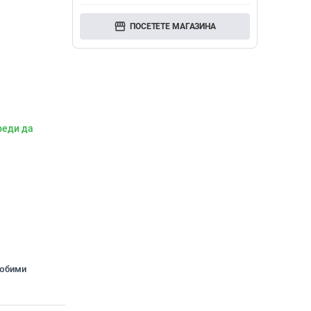
storefront
ПОСЕТЕТЕ МАГАЗИНА
реди да
любими