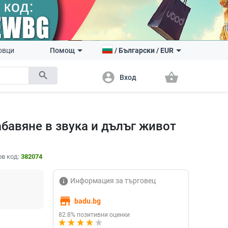
овци
Помощ
/
Български
/
EUR
search
account_circle
shopping_basket
Вход
абавяне в звука и дълъг живот
в код:
382074
info
Информация за търговец
store
badu.bg
82.8% позитивни оценки