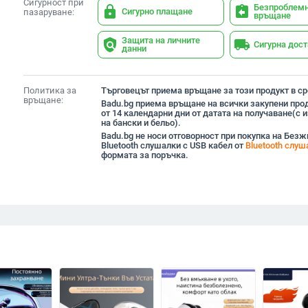
Сигурност при
Безпроблем
lock
assignment_return
Сигурно плащане
пазаруване:
връщане
Защита на личните
policy
local_shipping
Сигурна дос
данни
Политика за
Търговецът приема връщане за този продукт в сро
връщане:
Badu.bg приема връщане на всички закупени прод
от 14 календарни дни от датата на получаване(с
на бански и бельо).
Badu.bg не носи отговорност при покупка на Безж
Bluetooth слушалки с USB кабел от
Bluetooth слуш
формата за поръчка.