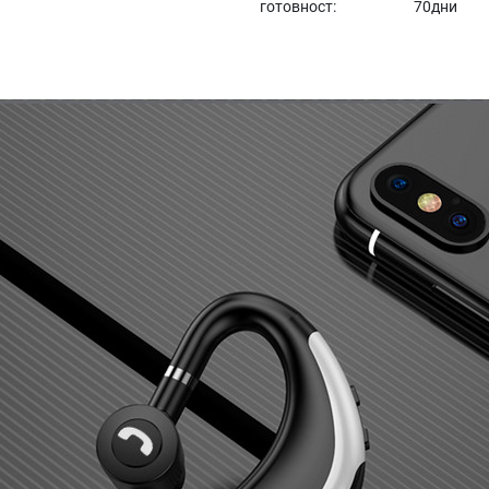
готовност:
70дни