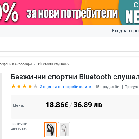
Вход за търг
лефони и аксесоари
Bluetooth слушалки
Безжични спортни Bluetooth слушал
3
оценки от потребителите
45
продажби
Продук
18.86
€
/
36.89
лв
Цена:
Налични
цветове: