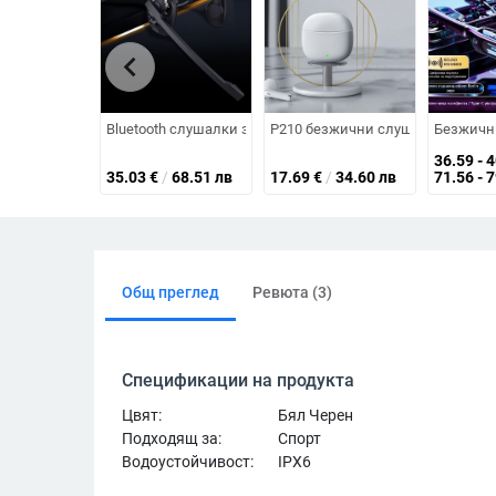
chevron_left
Bluetooth слушалки за костна проводимост – шумоподаван
P210 безжични слушалки True Wir
Безжични
36.59 - 
35.03
€
/
68.51 лв
17.69
€
/
34.60 лв
71.56 - 
Общ преглед
Ревюта (3)
Спецификации на продукта
Цвят:
Бял Черен
Подходящ за:
Спорт
Водоустойчивост:
IPX6