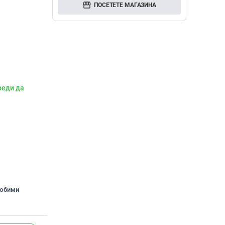
storefront
ПОСЕТЕТЕ МАГАЗИНА
реди да
любими