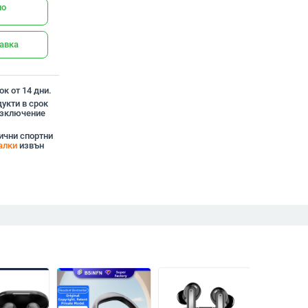
но
тавка
к от 14 дни.
укти в срок
 изключение
ични спортни
алки
извън