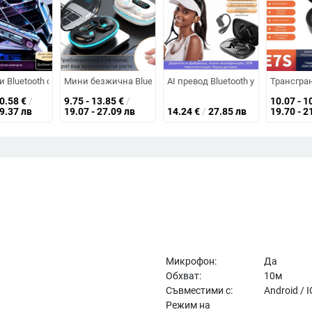
е, мулти-точкова свързаност, обхват до 10 m, Bluetooth 5.0
eless, полуин-ушен дизайн, шумопотискане, Bluetooth 5.4, обхват 10 m, ж
 Bluetooth слушалки с neckband — Bluetooth 5.4, обхват 10 м, живот на ба
Мини безжична Bluetooth слушалка, ултра тънък дизайн, в 
AI превод Bluetooth ушна слушалка
Трансгра
40.58
€
/
9.75 - 13.85
€
/
10.07 - 1
79.37 лв
19.07 - 27.09 лв
14.24
€
/
27.85 лв
19.70 - 2
Микрофон:
Да
Обхват:
10м
Съвместими с:
Android / 
Режим на