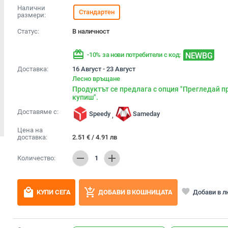
Налични
Стандартен
размери:
Статус:
В наличност
redeem
NEWBG
-10% за нови потребители с код:
Доставка:
16 Август - 23 Август
Лесно връщане
Продуктът се предлага с опция "Прегледай п
купиш".
Доставяме с:
Speedy
Sameday
,
Цена на
доставка:
2.51
€
/
4.91
лв
remove
add
Количество:
1
local_mall
add_shopping_cart
favorite
Добави в 
КУПИ СЕГА
ДОБАВИ В КОШНИЦАТА