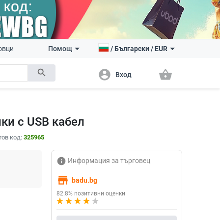
овци
Помощ
/
Български
/
EUR
search
account_circle
shopping_basket
Вход
ки с USB кабел
тов код:
325965
info
Информация за търговец
store
badu.bg
82.8% позитивни оценки