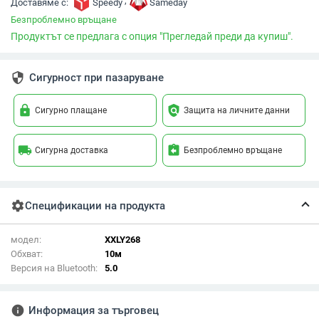
,
Доставяме с:
Speedy
Sameday
Безпроблемно връщане
Продуктът се предлага с опция "Прегледай преди да купиш".
security
Сигурност при пазаруване
lock
policy
Сигурно плащане
Защита на личните данни
local_shipping
assignment_return
Сигурна доставка
Безпроблемно връщане
settings
Спецификации на продукта
модел:
XXLY268
Обхват:
10м
Версия на Bluetooth:
5.0
info
Информация за търговец