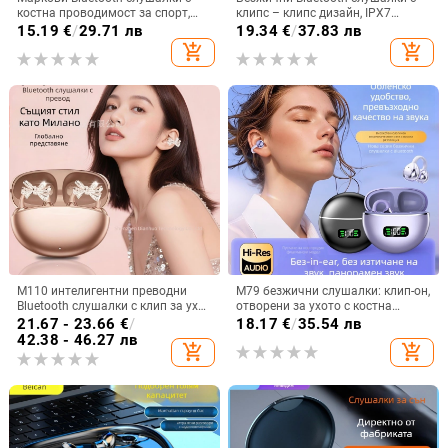
костна проводимост за спорт,
клипс – клипс дизайн, IPX7
безжични, с висящ дизайн
водоустойчивост, Bluetooth 5.4,
15.19
€
/
29.71 лв
19.34
€
/
37.83 лв
обхват 15 м, живот на батерията
add_shopping_cart
add_shopping_cart
над 8 ч
M110 интелигентни преводни
M79 безжични слушалки: клип-он,
Bluetooth слушалки с клип за ухо
отворени за ухото с костна
и диамантено копче — лукс и
проводимост, истински
21.67 - 23.66
€
/
18.17
€
/
35.54 лв
спортен стил, DIY аксесоари
безжични, Bluetooth 5.4, IPX6
42.38 - 46.27 лв
add_shopping_cart
add_shopping_cart
водоустойчиви, до 4 часа работа