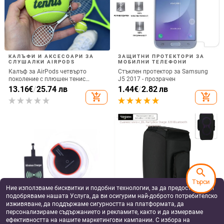
30.28 - 37.10 лв
add_shopping_cart
add_shopping_cart
разговори и музика
батерията 4-8 ч)
Слушалки с костна проводимост,
AI превод Bluetooth ушна
монтирани за ухото, двуканално
слушалка Q11 Q22 Q15Pro,
стерео, Bluetooth 6.0, автономия
Bluetooth 5.3, обхват 10 м, време
41.17 - 64.46
€
/
14.24
€
/
27.85 лв
над 8 часа
на работа 4–8 ч, цифров дисплей
80.52 - 126.07 лв
add_shopping_cart
add_shopping_cart
search
Търси
Ние използваме бисквитки и подобни технологии, за да предоставяме и
подобряваме нашата Услуга, да ви осигурим най-доброто потребителско
изживяване, да поддържаме сигурността на платформата, да
персонализираме съдържанието и рекламите, както и да измерваме
ефективността на нашите маркетингови кампании. С избора на