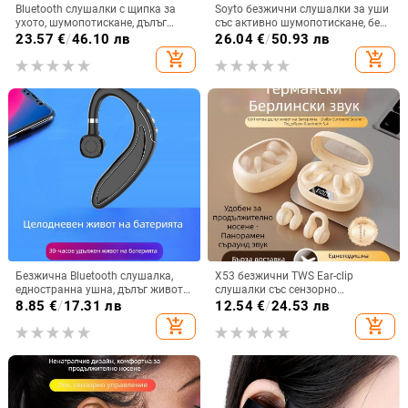
Bluetooth слушалки с щипка за
Soyto безжични слушалки за уши
ухото, шумопотискане, дълъг
със активно шумопотискане, без
живот на батерията >8 ч, стерео
изтичане на звук, Bluetooth 5.4,
23.57
€
/
46.10 лв
26.04
€
/
50.93 лв
звук, обхват 10 м, Bluetooth 5.4
обхват 10 m, двуканално стерео,
add_shopping_cart
add_shopping_cart
OEM персонализация
Безжична Bluetooth слушалка,
X53 безжични TWS Ear-clip
едностранна ушна, дълъг живот
слушалки със сензорно
на батерията, Bluetooth 5.3,
докосване, шумопотискане и
8.85
€
/
17.31 лв
12.54
€
/
24.53 лв
водоустойчива, обхват 15 m,
цифров дисплей
add_shopping_cart
add_shopping_cart
спортен стил