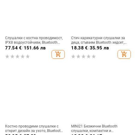
Слушалки с костна проводимост,
Стич карикатурни слушалки за
IPX8 водоустойчиви, Bluetooth
деца, сгъваем Bluetooth хедсет,
5.3, обхват до 10 m, време за
глава-монтаж, стерео звук, BT 5.0
77.54
€
/
151.66 лв
18.38
€
/
35.95 лв
работа 4-8 ч.
add_shopping_cart
add_shopping_cart
Костно проводими слушалки с
MINI21 Безжични Bluetooth
открит дизайн за ухото, Bluetooth
слушалки, компактни и