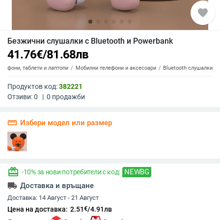
favorite
Безжични слушалки с Bluetooth и Powerbank
41.76
€
/
81.68
лв
елефони, таблети и лаптопи
Мобилни телефони и аксесоари
Bluetooth слушалки
Продуктов код:
382221
Отзиви:
0
|
0
продажби
straighten
Избери модел или размер
redeem
NEWBG
-10% за нови потребители с код:
local_shipping
Доставка и връщане
Доставка:
14 Август - 21 Август
€
Цена на доставка:
2.51
/
4.91
лв