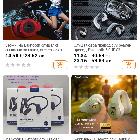
Безжична Bluetooth слушалка,
Слушалки за превод с AI реален
сгъваема за глава, стерео, обхват
превод, Bluetooth 5.0, IPX3
10 м, Bluetooth 4.0, живот на
водоустойчиви, обхват 15 м, 4–8
14.58
€
/
28.52 лв
11.84 - 30.59
€
/
батерията 0–4 ч
ч живот на батерията
23.16 - 59.83 лв
add_shopping_cart
add_shopping_cart
Маркови Bluetooth слушалки с
Безжични Bluetooth слушалки с