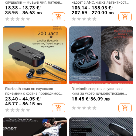
слушалки — Huawei чип, батерия
хедсет с ANC, ниска латентност
над 8 часа, IPX3 водоустойчиви,
за киберспорт, Bluetooth 5.4,
18.38 - 18.73
€
/
106.14 - 138.05
€
/
мини невидим дизайн, стерео
живот на батерията над 8 часа,
35.95 - 36.63 лв
207.59 - 270.00 лв
add_shopping_cart
add_shopping_cart
звук
обхват 10 м
Bluetooth клип-он слушалка-
Bluetooth спортни слушалки с
приемник с костна проводимост,
кука за ухото, шумопотискане,
висококачествен звук,
Bluetooth 5.2, обхват 5 м, батерия
23.40 - 44.05
€
/
18.45
€
/
36.09 лв
шумопотискане, HD обаждания и
>8 ч, Qualcomm чип
45.77 - 86.15 лв
add_shopping_cart
add_shopping_cart
слушане на музика