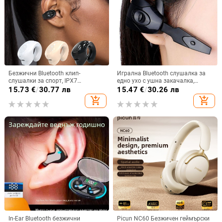
Безжични Bluetooth клип-
Игрална Bluetooth слушалка за
слушалки за спорт, IPX7
едно ухо с ушна закачалка,
водоустойчиви, обхват до 10 м,
Bluetooth 5.0, живот на батерията
15.73
€
/
30.77 лв
15.47
€
/
30.26 лв
Bluetooth 5.0, живот на батерията
над 8 ч, IPX3 водоустойчивост
add_shopping_cart
add_shopping_cart
4–8 ч, ниска латентност за игри
In-Ear Bluetooth безжични
Picun NC60 Безжичен геймърски