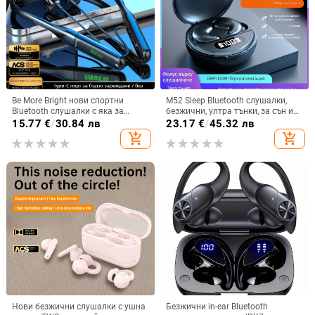
Be More Bright нови спортни
M52 Sleep Bluetooth слушалки,
Bluetooth слушалки с яка за
безжични, ултра тънки, за сън и
врата, дълга автономия,
спорт, с дисплей и ниска
15.77
€
/
30.84 лв
23.17
€
/
45.32 лв
водоустойчиви, шумопотискане
латентност
add_shopping_cart
add_shopping_cart
за бягане
Нови безжични слушалки с ушна
Безжични in-ear Bluetooth