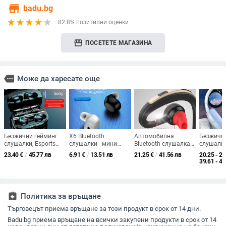
store
badu.bg
82.8% позитивни оценки
storefront
ПОСЕТЕТЕ МАГАЗИНА
more
Може да харесате още
Безжични гейминг
X6 Bluetooth
Автомобилна
Безжични
слушалки, Esports
слушалки - мини
Bluetooth слушалка
слушалки
стил, стерео звук,
едноухи in-ear,
за кола, едноухо,
мощен ба
23.40
€
/
45.77 лв
6.91
€
/
13.51 лв
21.25
€
/
41.56 лв
20.25 - 23
Над 8 часа батерия,
Bluetooth 5.0, обхват
мини, безжична,
електрон
39.61 - 45
IPX6 водоустойчиви,
15 м, IPX4, NFC,
обхват 15 м,
– съвмес
Bluetooth обхват 10
гласово управление
Bluetooth 4.1,
Apple, Op
м
разговори и музика,
Vivo и PC
гласово управление,
протокол
assignment_return
Политика за връщане
дълготраен комфорт,
проводим
силиконов материал
на батери
Търговецът приема връщане за този продукт в срок от 14 дни.
водоуст
Badu.bg приема връщане на всички закупени продукти в срок от 14