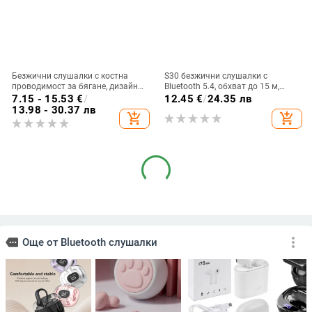
Безжични слушалки с костна
S30 безжични слушалки с
проводимост за бягане, дизайн
Bluetooth 5.4, обхват до 15 м,
без вмъкване в ухото, Bluetooth
стерео звук, цифров дисплей,
7.15 - 15.53
€
/
12.45
€
/
24.35 лв
5.3, водоустойчиви, живот на
живот на батерията 4–8 ч
13.98 - 30.37 лв
add_shopping_cart
add_shopping_cart
батерията над 8 часа
Bluetooth спортни слушалки с
Гейминг безжични слушалки:
открито ухо, стерео звук,
Bluetooth 5.0, обхват 5 м, стерео
Bluetooth 5.4, обхват до 10 м,
звук с шумопотискане, мулти-
18.37
€
/
35.93 лв
11.42
€
/
22.34 лв