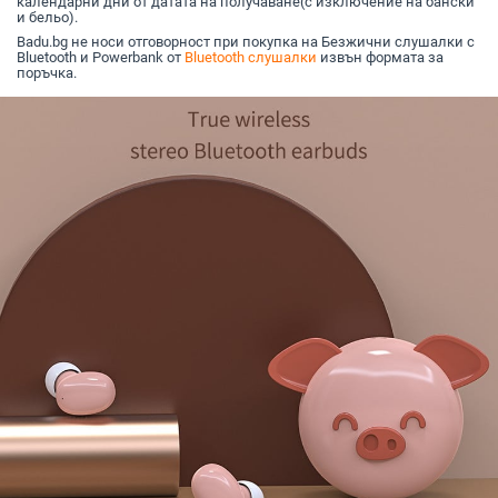
календарни дни от датата на получаване(с изключение на бански
и бельо).
Badu.bg не носи отговорност при покупка на Безжични слушалки с
Bluetooth и Powerbank от
Bluetooth слушалки
извън формата за
поръчка.