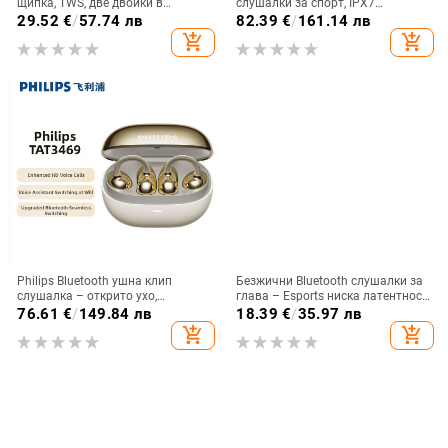
щипка, TWS, две двойки в
слушалки за спорт, IPX7
комплект, Bluetooth
водоустойчиви, дълъг живот на
29.52
€
/
57.74 лв
82.39
€
/
161.14 лв
батерията над 8 часа,
add_shopping_cart
add_shopping_cart
шумопотискане
Philips Bluetooth ушна клип
Безжични Bluetooth слушалки за
слушалка – открито ухо,
глава – Esports ниска латентност,
безжично, Bluetooth 5.0, повече от
Bluetooth 5.3, обхват 10 м,
76.61
€
/
149.84 лв
18.39
€
/
35.97 лв
8 часа живот на батерията,
батерия 4–8 ч, двустранно
add_shopping_cart
add_shopping_cart
водоустойчив модел TAT3469
стерео