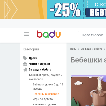
menu
Badu
За деца и бебета
Категории
Бебешки 
local_offer
Дрехи
business_center
Чанти и Обувки
child_friendly
За деца и бебета
Бебешки дрехи, обувки и
аксесоари
Бебешки дрехи 0 до 18
месеца
Бебешки аксесоари
Игри за детето
Хигиена и здраве