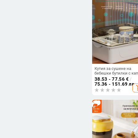
Кутия за сушене на
бебешки бутилки с кап
прахоустойчива, за
38.53 - 77.56
€
/
съхранение на бебешк
75.36 - 151.69 лв
add_s
храна и прибори