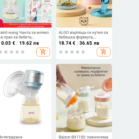
Saint-wang Чанта за мляко
ALGO въртяща се кутия за
на прах за бебета,
бебешка формула,
преносими еднократни
преносима
10.03
€
/
19.62 лв
18.74
€
/
36.65 лв
торбички за формула и
мултифункционална
add_shopping_cart
add_shopping_cart
запечатани чанти за
кутия с три отделения за
съхранение, подходящи
съхранение на мляко на
за новородени до 3
прах
години, стил на кутията:
Друг, баркод: Друг
Интегрирана
Baizun BX1150: преносима