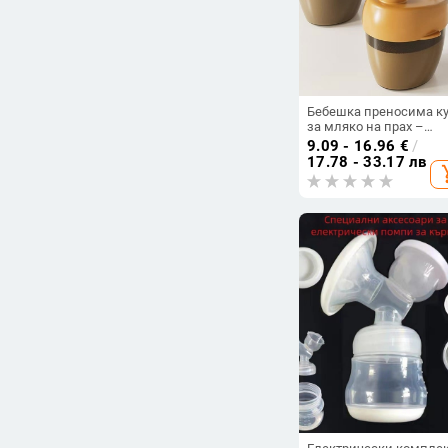
Бебешка преносима к
за мляко на прах –
портативна, запечатан
9.09 - 16.96
€
/
влагозащитена; Марка
17.78 - 33.17 лв
add_s
Wavelet Elephant;
Подходяща за
новородени до 3 годин
За мляко на прах и
оризова пудра; Стил: Д