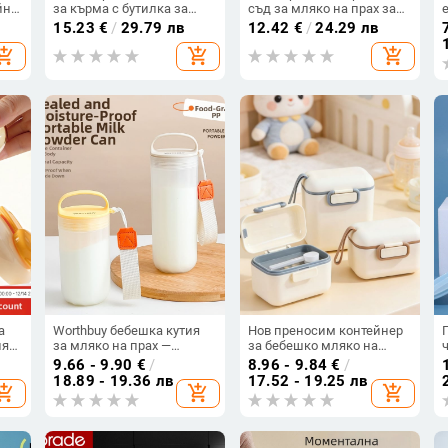
йн,
за кърма с бутилка за
съд за мляко на прах за
 за
съхранение и биберон, PP
бебета, запечатан
15.23
€
/
29.79 лв
12.42
€
/
24.29 лв
материал
контейнер за пътуване,
hopping_cart
add_shopping_cart
add_shopping_cart
подходящ за възраст 0–3
години
а
Worthbuy бебешка кутия
Нов преносим контейнер
ия
за мляко на прах —
за бебешко мляко на
еднослойна кутия за
прах, голям капацитет за
9.66 - 9.90
€
/
8.96 - 9.84
€
/
съхранение, за
излизания, удобна кутия
18.89 - 19.36 лв
17.52 - 19.25 лв
hopping_cart
add_shopping_cart
add_shopping_cart
новородени
за бебешко мляко на
прах, кутия за оризова
пудра