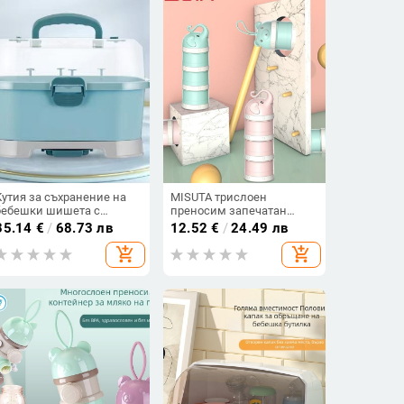
Кутия за съхранение на
MISUTA трислоен
бебешки шишета с
преносим запечатан
двойно отделение за
контейнер за мляко на
35.14
€
/
68.73 лв
12.52
€
/
24.49 лв
мляко на прах, преносима
прах за бебета
add_shopping_cart
add_shopping_cart
със дренажен рафт, Book
Boy Baby, подходяща за
новородени до 3 години