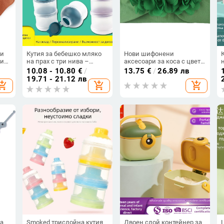
пи
Кутия за бебешко мляко
Нови шифонени
ки
на прах с три нива –
аксесоари за коса с цвете
портативна с отделения
за бебета, мека и удобна
10.08 - 10.80
€
/
13.75
€
/
26.89 лв
за мляко и закуски, марка
найлонова лента за глава,
19.71 - 21.12 лв
hopping_cart
add_shopping_cart
add_shopping_cart
и с
Shebaby, подходяща за
детски аксесоари, сладка
възраст 0–3 години.
лента за глава за
принцеса
а
Smoked трислойна кутия
Двоен слой контейнер за