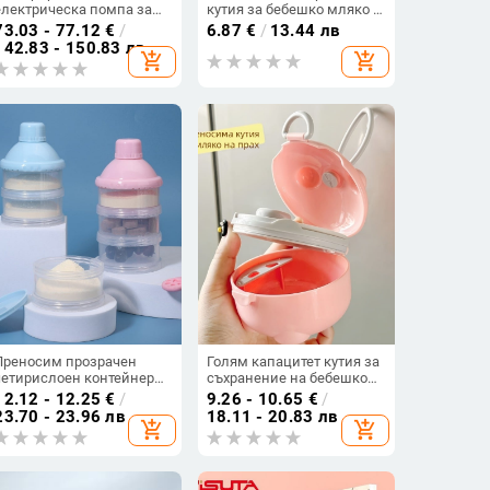
електрическа помпа за
кутия за бебешко мляко с
кърма, Piggy Carter, PP
двойно капаче,
73.03 - 77.12
€
/
6.87
€
/
13.44 лв
материал, без адаптер за
диспенсер за
142.83 - 150.83 лв
add_shopping_cart
add_shopping_cart
захранване
прахообразно мляко,
едноръчно управление, за
излизане, подходяща за
новородени до 3 години
Преносим прозрачен
Голям капацитет кутия за
четирислоен контейнер
съхранение на бебешко
за мляко на прах, със
мляко на прах и храни за
12.12 - 12.25
€
/
9.26 - 10.65
€
/
сменяеми слоеве и голям
допълнително хранене,
23.70 - 23.96 лв
18.11 - 20.83 лв
add_shopping_cart
add_shopping_cart
капацитет, подходящ за
преносима,
новородени до 3 години
влагозащитена и
запечатана.