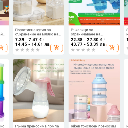
Портативна кутия за
Ръкавици за
айн
съхранение на мляко на
ограничаване на
,
прах и бебешка храна с
движенията при лежащи
7.39 - 7.47
€
/
22.38 - 27.30
€
/
отделения и запечатани
възрастни, анти
14.45 - 14.61 лв
43.77 - 53.39 лв
hopping_cart
add_shopping_cart
add_shopping_cart
влагозащитени буркани
драскане, анти
самонараняване, анти
2–3
дърпане на тръба,
фиксиращ пояс за
китката (Унисекс; На
склад; Марка: Друга;
Пролет 2025; Без
обработка)
шко
Ръчна преносима помпа
Riken трислоен преносим