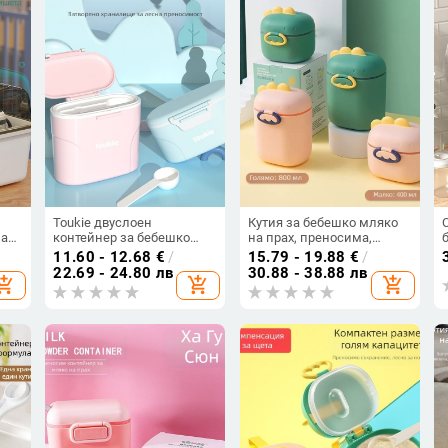
Toukie двуслоен
Кутия за бебешко мляко
ак,
контейнер за бебешко
на прах, преносима,
мляко и зърнени храни,
сладка кутия за ориз на
11.60 - 12.68
€
/
15.79 - 19.88
€
/
а
частна марка разрешена,
прах с голям капацитет,
22.69 - 24.80 лв
30.88 - 38.88 лв
hopping_cart
add_shopping_cart
add_shopping_cart
подходящ за новородени
многофункционална
до 3 години
запечатана кутия за
съхранение