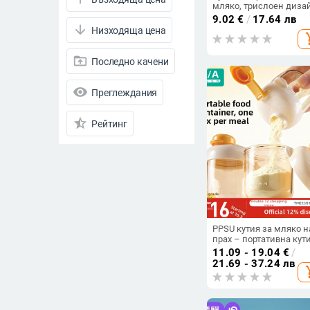
мляко, трислоен диза
преносимо съхранение
9.02
€
/
17.64 лв
новородени, Baby Kiss
arrow_downward
Низходяща цена
add_s
drive_folder_upload
Последно качени
visibility
Преглеждания
star_half
Рейтинг
arrow_drop_down
Намалени продукти
Намалени продукти
Всички продукти
PPSU кутия за мляко н
прах – портативна кут
Цена
за бебешко хранене, 1
11.09 - 19.04
€
/
отделение, 1 хранене,
-
21.69 - 37.24 лв
add_s
марка Like a Mountain
Изчисти филтрите