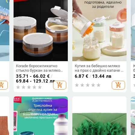
Korade боросиликатно
Кутия за бебешко мляко
стъкло буркан за мляко
на прах с двойно капаче –
на прах, запечатан,
портативна, управление с
35.71 - 66.02
€
/
6.87
€
/
13.44 лв
ща
влагозащитен и
една ръка, раздел за
69.84 - 129.12 лв
hopping_cart
add_shopping_cart
add_shopping_cart
светлозащитен,
мляко на прах; марка
еца
портативен за пренасяне
Hundred Buddhas