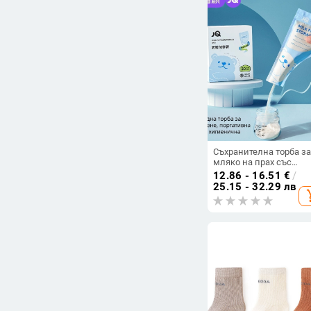
Съхранителна торба за
мляко на прах със
преносим запечатан
12.86 - 16.51
€
/
дизайн и порционира
25.15 - 32.29 лв
add_s
кутия – еднократна,
антибактериална, за д
0–1 година