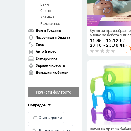
Баня
Спане
Хранене
Безопасност
weekend
Кутия за прахообразно
Дом и Градина
мляко за бебета с диз
watch
Часовници и Бижута
на анимационна мечка
11.85 - 12.12
€
/
преносима и
fitness_center
Спорт
23.18 - 23.70 лв
add_s
запечатваща, голям
directions_car
Авто & мото
капацитет – Meng Qilin
9017/9018, за възраст 
laptop
Електроника
години
spa
Здраве и красота
pets
Домашни любимци
Изчисти филтрите
arrow_drop_down
Подредба
compare_arrows
Съвпадение
Кутия за прах за бебе
arrow_upward
Възходяща цена