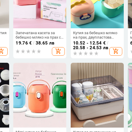
утия
Запечатана касета за
Кутия за бебешко мляко
бебешко мляко на прах с
на прах, двупластова
а,
голям капацитет,
конструкция, Tourmalade,
19.76
€
/
38.65 лв
10.52 - 12.54
€
/
изходяща оризова юфка,
подходяща за новородени
20.58 - 24.53 лв
hopping_cart
add_shopping_cart
add_shopping_cart
запечатана тенджера,
до 3 години
преносима касета за
и;
бебешко мляко на прах
руг