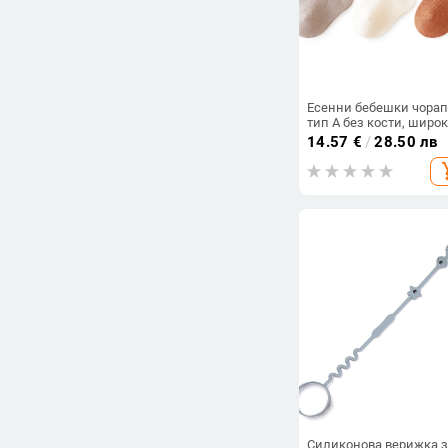
Есенни бебешки чора
тип А без кости, широ
чорапи за новородено,
14.57
€
/
28.50 лв
момчета и момичета,
add_s
детски памучни чорап
анимационни герои
Силиконова верижка з