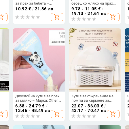
за прах за бебета –
бебешко мляко на прах,
преносима, безопасна и
преносим и запечатан, с
10.92
€
/
21.36 лв
9.78 - 11.05
€
/
не,
термоустойчива (Баркод
голям капацитет, за
19.13 - 21.61 лв
hopping_cart
add_shopping_cart
add_shopping_cart
6971109130162),
пътуване; подходящ за
да,
подходяща за новородени
бебешка храна, зърнени
до 3 години
култури и оризова пудра.
Двуслойна кутия за прах
Кутия за съхранение на
за мляко – Марка: Other;
помпа за кърмене за
Баркод: Other
майки на път, преносим
6.88 - 24.79
€
/
22.07 - 36.03
€
/
л
органайзер за бутилки,
к
13.46 - 48.49 лв
43.17 - 70.47 лв
hopping_cart
add_shopping_cart
add_shopping_cart
прахоустойчив и
c
дренажен дизайн,
квадратна форма