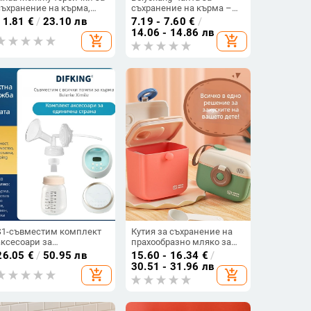
съхранение на кърма,
съхранение на кърма –
PET, капацитет 50 g,
еднократна PET чанта за
11.81
€
/
23.10 лв
7.19 - 7.60
€
/
комплект 30 броя,
замразяване, 10 бр.,
14.06 - 14.86 лв
add_shopping_cart
add_shopping_cart
еднократни
частна марка
S1-съвместим комплект
Кутия за съхранение на
аксесоари за
прахообразно мляко за
електрическа помпа за
бебета - преносима, с
26.05
€
/
50.95 лв
15.60 - 16.34
€
/
ърма: duckbill valve, horn
антибактериално
30.51 - 31.96 лв
add_shopping_cart
add_shopping_cart
over, bottle isolation valve
уплътнение, камера-стил,
марка Daxin, за
новородени