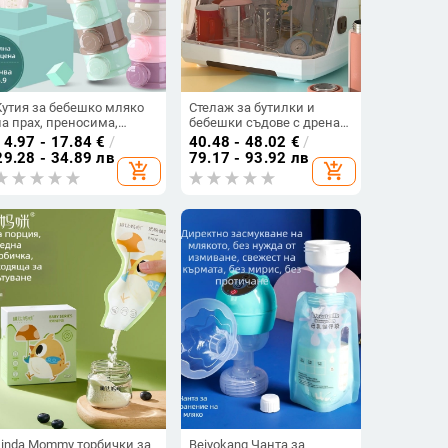
Кутия за бебешко мляко
Стелаж за бутилки и
на прах, преносима,
бебешки съдове с дренаж
хранителна добавка,
и прахозащитен капак —
14.97 - 17.84
€
/
40.48 - 48.02
€
/
бебешка опаковка, малка
марка Hijiada, стил на
29.28 - 34.89 лв
79.17 - 93.92 лв
add_shopping_cart
add_shopping_cart
кутия за ориз на прах,
кутия за мляко на прах:
запечатан резервоар за
Друг
съхранение на мляко на
прах
Linda Mommy торбички за
Beiyokang Чанта за