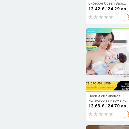
биберон Ocean Baby,
играчка за гризалка,
12.42
€
/
24.29 лв
каишка против загубва
add_s
верижка против
изпускане, чаша за во
въже за окачване на
бутилка
Носим силиконов
колектор за кърма –
преносим, против
12.63
€
/
24.70 лв
изтичане, ръчен моде
add_s