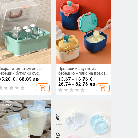
Съхранителна кутия за
Преносима кутия за
бебешки бутилки със
бебешко мляко на прах за
сушилна стойка и
пътуване, голям
35.20
€
/
68.85 лв
13.67 - 16.76
€
/
органайзер за биберони и
капацитет, кутия с
26.74 - 32.78 лв
add_shopping_cart
add_shopping_cart
четка за бутилки, 0.9 кг, за
отделения за закуски,
новородени до 3 години,
запечатана и
марка Ubedi
влагозащитена.