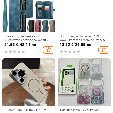
кожен портфейлен калъф с
Подходящ за Samsung A73,
множество слотове за карти и
кожен калъф за мобилен телефон
цип за iPhone 11–17 Pro Max, XR,
A36/A16, калъф за мобилен
21.53
€
/
42.11 лв
13.32
€
/
26.05 лв
S24, S25
телефон A26/A56, флип калъф,
add_shopping_cart
add_shopping_cart
защитен калъф, невидима скоба.
Huawei Pura80 Ultra и P70Pro
Tider прозрачен силиконов