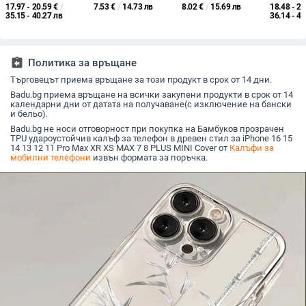
кожена текстура и
обхват за iPhone 17
полирано покритие и
калъф з
17.97 - 20.59
€
/
7.53
€
/
14.73 лв
8.02
€
/
15.69 лв
18.48 - 21
стил на камера,
Pro Max и iPhone 16
прорезен дизайн,
Galaxy Z 
35.15 - 40.27 лв
36.14 - 42
удароустойчив
Pro Max, дизайн с
съвместим с
защита 
X200S/X200 Pro
ефект на течност,
A26/A36/A56 и
изпускан
комплект от 15 броя
A54/A55
стил
assignment_return
Политика за връщане
Търговецът приема връщане за този продукт в срок от 14 дни.
Badu.bg приема връщане на всички закупени продукти в срок от 14
календарни дни от датата на получаване(с изключение на бански
и бельо).
Badu.bg не носи отговорност при покупка на Бамбуков прозрачен
TPU удароустойчив калъф за телефон в древен стил за iPhone 16 15
14 13 12 11 Pro Max XR XS MAX 7 8 PLUS MINI Cover от
Калъфи за
мобилни телефони
извън формата за поръчка.