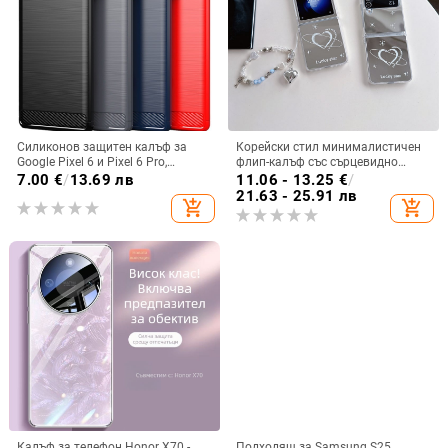
Силиконов защитен калъф за
Корейски стил минималистичен
Google Pixel 6 и Pixel 6 Pro,
флип-калъф със сърцевидно
съвместим с Pixel 7a, пълна
огледало за Samsung Galaxy Z
7.00
€
/
13.69 лв
11.06 - 13.25
€
/
защита
Flip 3/4/5
21.63 - 25.91 лв
add_shopping_cart
add_shopping_cart
Калъф за телефон Honor X70 -
Подходящ за Samsung S25,