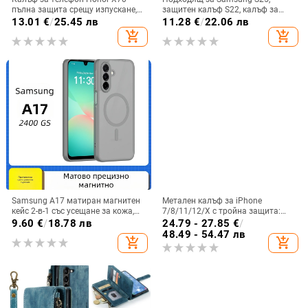
пълна защита срещу изпускане,
защитен калъф S22, калъф за
закалено стъкло, модел Аурора
мобилен телефон Edge Drill, S24,
13.01
€
/
25.45 лв
11.28
€
/
22.06 лв
прозрачен магнитен държач със
add_shopping_cart
add_shopping_cart
стрази A56, брокат против
падане на пудра.
Samsung A17 матиран магнитен
Метален калъф за iPhone
кейс 2-в-1 със усещане за кожа,
7/8/11/12/X с тройна защита:
удароустойчива обвивка от
удароустойчив, прахоустойчив и
9.60
€
/
18.78 лв
24.79 - 27.85
€
/
PC+TPU, цветове: розово,
запечатан
48.49 - 54.47 лв
add_shopping_cart
add_shopping_cart
червено, лилаво, синьо, черно