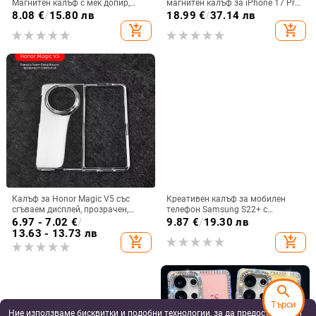
Магнитен калъф с мек допир,
магнитен калъф за iPhone 17 Pro
ултра тънък PC корпус,
Max, защита срещу падане,
8.08
€
/
15.80 лв
18.99
€
/
37.14 лв
противоударна защита
стилен дизайн
add_shopping_cart
add_shopping_cart
Калъф за Honor Magic V5 със
Креативен калъф за мобилен
сгъваем дисплей, прозрачен,
телефон Samsung S22+ с
лъскав, PC материал
остъклено цвете, защита от
6.97 - 7.02
€
/
9.87
€
/
19.30 лв
падане, Ultra Film Case за Apple
13.63 - 13.73 лв
add_shopping_cart
add_shopping_cart
13
search
Търси
Ние използваме бисквитки и подобни технологии, за да предоставяме и