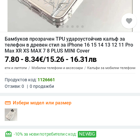
favorite
Бамбуков прозрачен TPU удароустойчив калъф за
телефон в древен стил за iPhone 16 15 14 13 12 11 Pro
Max XR XS MAX 7 8 PLUS MINI Cover
7.80 - 8.34
€
/
15.26 - 16.31
лв
аблети и лаптопи
Мобилни телефони и аксесоари
Калъфи за мобилни телефони
Продуктов код:
1126661
Отзиви:
0
|
0
продажби
straighten
Избери модел или размер
redeem
NEWBG
-10% за нови потребители с код: