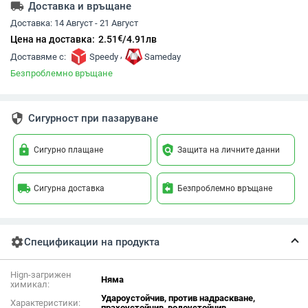
local_shipping
Доставка и връщане
Доставка:
14 Август - 21 Август
€
Цена на доставка:
2.51
/
4.91
лв
,
Доставяме с:
Speedy
Sameday
Безпроблемно връщане
security
Сигурност при пазаруване
lock
policy
Сигурно плащане
Защита на личните данни
local_shipping
assignment_return
Сигурна доставка
Безпроблемно връщане
settings
Спецификации на продукта
Hign-загрижен
Няма
химикал:
Удароустойчив, против надраскване,
Характеристики:
прахоустойчив, водоустойчив