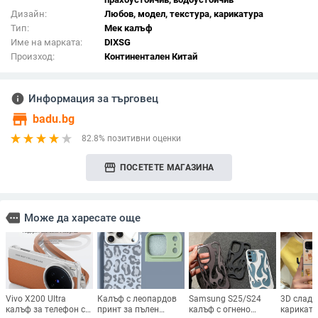
Дизайн:
Любов, модел, текстура, карикатура
Тип:
Мек калъф
Име на марката:
DIXSG
Произход:
Континентален Китай
info
Информация за търговец
store
badu.bg
82.8% позитивни оценки
storefront
ПОСЕТЕТЕ МАГАЗИНА
more
Може да харесате още
Vivo X200 Ultra
Калъф с леопардов
Samsung S25/S24
3D сладъ
калъф за телефон с
принт за пълен
калъф с огнено
карикату