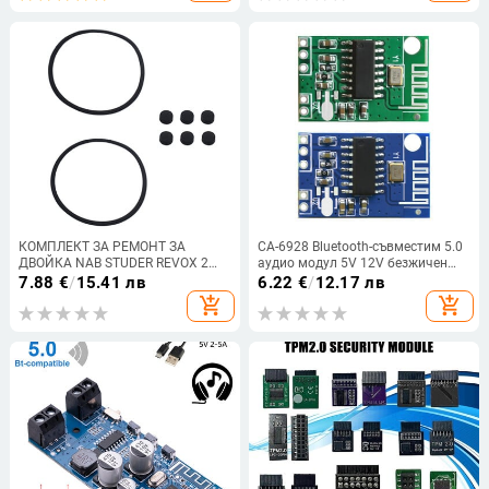
КОМПЛЕКТ ЗА РЕМОНТ ЗА
CA-6928 Bluetooth-съвместим 5.0
ДВОЙКА NAB STUDER REVOX 2
аудио модул 5V 12V безжичен
въртящи моменти (о-пръстен) + 6
музикален плейър
7.88
€
/
15.41 лв
6.22
€
/
12.17 лв
пиона (шайба)
високоговорител приемник
add_shopping_cart
add_shopping_cart
модифицирана усилвателна
платка