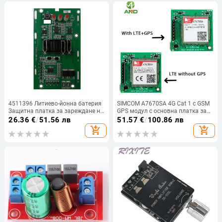
4511396 Литиево-йонна батерия
SIMCOM A7670SA 4G Cat 1 с GSM
Защитна платка за зареждане на
GPS модул с основна платка за
печатна платка за Einhell Power
разработка A7670SA-FASE
26.36
€
/
51.56 лв
51.57
€
/
100.86 лв
X-Change 18V 20V литиева
A7670SA-LASE TTL слот за
add_shopping_cart
add_shopping_cart
двойна SIM карта