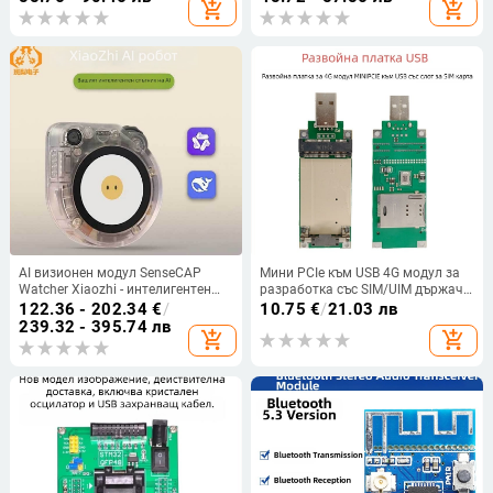
add_shopping_cart
add_shopping_cart
AI визионен модул SenseCAP
Мини PCIe към USB 4G модул за
Watcher Xiaozhi - интелигентен
разработка със SIM/UIM държач
гласов асистент
за карта
122.36 - 202.34
€
/
10.75
€
/
21.03 лв
239.32 - 395.74 лв
add_shopping_cart
add_shopping_cart