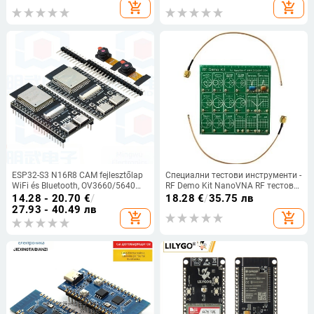
марка TSCINBUNY
програмиране и управление (без
add_shopping_cart
add_shopping_cart
запояване)
ESP32-S3 N16R8 CAM fejlesztőlap
Специални тестови инструменти -
WiFi és Bluetooth, OV3660/5640
RF Demo Kit NanoVNA RF тестова
kamera
платка за векторен тест на
14.28 - 20.70
€
/
18.28
€
/
35.75 лв
мрежата, филтър и аттенюатор,
27.93 - 40.49 лв
add_shopping_cart
add_shopping_cart
IP50