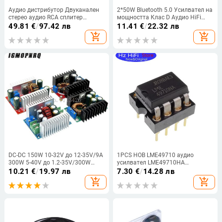
Аудио дистрибутор Двуканален
2*50W Bluetooth 5.0 Усилвател на
стерео аудио RCA сплитер
мощността Клас D Аудио HiFi
Еднопосочен вход Петпосочен
Стерео Безжичен музикален
49.81
€
/
97.42 лв
11.41
€
/
22.32 лв
изход Свързване към усилвател
плейър Мини USB Приложение за
add_shopping_cart
add_shopping_cart
на мощност
звукова карта Цифров усилвател
DC-DC 150W 10-32V до 12-35V/9A
1PCS НОВ LME49710 аудио
300W 5-40V до 1.2-35V/300W
усилвател LME49710HA
20A/400W 15A 8.5V-50V до 10V-
LME49710NA
10.21
€
/
19.97 лв
7.30
€
/
14.28 лв
60V Захранващ модул с
add_shopping_cart
add_shopping_cart
повишена стъпка надолу