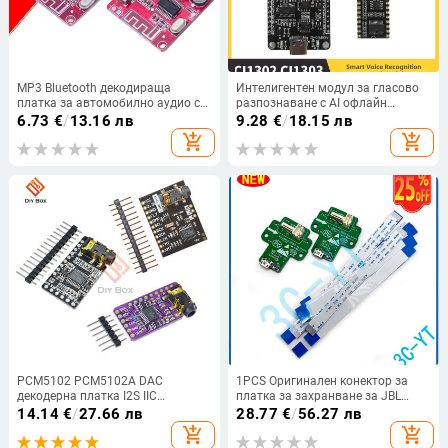
MP3 Bluetooth декодираща
Интелигентен модул за гласово
платка за автомобилно аудио с
разпознаване с AI офлайн
Type-C USB интерфейс, WAVGAT –
разпознаване, развойна платка
6.73
€
/
13.16 лв
9.28
€
/
18.15 лв
стандартна предавателна
за вградени системи, локално
add_shopping_cart
add_shopping_cart
мощност
внедряване (модел с мишка)
PCM5102 PCM5102A DAC
1PCS Оригинален конектор за
декодерна платка I2S IIC
платка за захранване за JBL
интерфейс GY-PCM5102 I2S
LINK10 Link 10 Bluetooth
14.14
€
/
27.66 лв
28.77
€
/
56.27 лв
плейър модул аудио платка за
високоговорител Micro USB порт
add_shopping_cart
add_shopping_cart
Raspberry Pi pHAT звукова карта
за зареждане