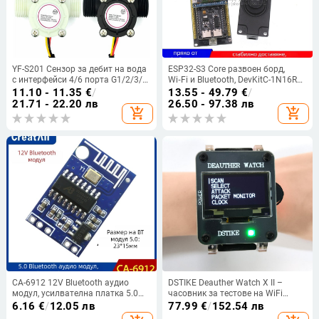
YF-S201 Сензор за дебит на вода
ESP32-S3 Core развоен борд,
с интерфейси 4/6 порта G1/2/3/4
Wi‑Fi и Bluetooth, DevKitC-1N16R8
за водни бойлери и диспенсери,
Xiaozhi AI гласов чат модул
11.10 - 11.35
€
/
13.55 - 49.79
€
/
Хол ефект
21.71 - 22.20 лв
26.50 - 97.38 лв
add_shopping_cart
add_shopping_cart
CA-6912 12V Bluetooth аудио
DSTIKE Deauther Watch X II –
модул, усилвателна платка 5.0
часовник за тестове на WiFi
Bluetooth приемник
атаки и защитни функции
6.16
€
/
12.05 лв
77.99
€
/
152.54 лв