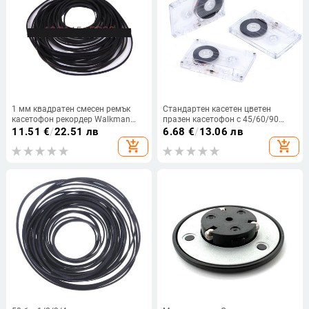
1 мм квадратен смесен ремък
Стандартен касетен цветен
касетофон рекордер Walkman
празен касетофон с 45/60/90
касетофон DVD ретранслатор
минути магнитна аудио лента
11.51
€
/
22.51 лв
6.68
€
/
13.06 лв
гумен трансмисионен ремък
Прозрачна кутия за съхранение
add_shopping_cart
add_shopping_cart
за запис на музика на реч