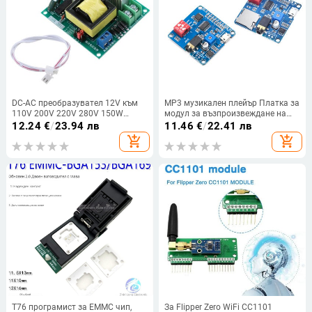
DC-AC преобразувател 12V към
MP3 музикален плейър Платка за
110V 200V 220V 280V 150W
модул за възпроизвеждане на
инвертор Boost Board Dropship
глас 5W MP3 сериен контрол на
12.24
€
/
23.94 лв
11.46
€
/
22.41 лв
възпроизвеждане SD/TF карта за
add_shopping_cart
add_shopping_cart
Arduino SV5W SV8F
T76 програмист за EMMC чип,
За Flipper Zero WiFi CC1101