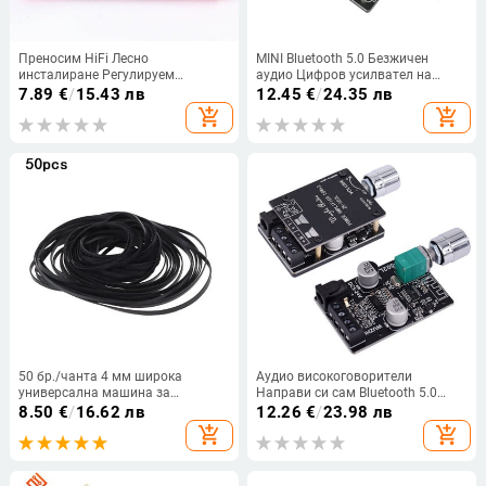
Преносим HiFi Лесно
MINI Bluetooth 5.0 Безжичен
инсталиране Регулируем
аудио Цифров усилвател на
високоговорител Кросоувър
мощност Стерео платка 50Wx2
7.89
€
/
15.43 лв
12.45
€
/
24.35 лв
филтър Двупосочен делител на
Bluetooth Amp Amplificador 502l
add_shopping_cart
add_shopping_cart
аудио честотата
50 бр./чанта 4 мм широка
Аудио високоговорители
универсална машина за
Направи си сам Bluetooth 5.0
миксиране на касетофонни ленти
цифров усилвател с висока
8.50
€
/
16.62 лв
12.26
€
/
23.98 лв
Разнообразие от общи
мощност Стерео платка
add_shopping_cart
add_shopping_cart
задвижващи плосък гумен колан
50W+50W AMP Amplificador Audio
за рекордер CD-ROM видео
Домашно кино