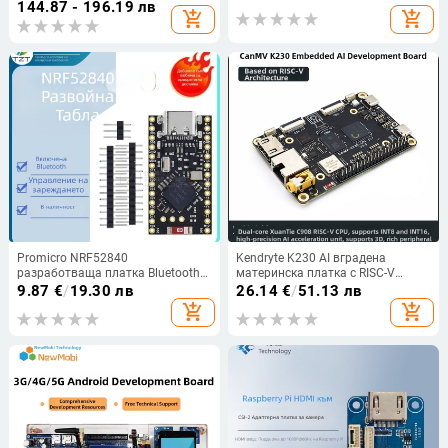
IP20, за вградени разработки
144.87 - 196.19 лв
add_shopping_cart
add_shopping_cart
Promicro NRF52840
Kendryte K230 AI вградена
разработваща платка Bluetooth
материнска платка с RISC-V
Mesh 2.4 GHz, NRF52840 чип,
двойно ядро и модул за
9.87
€
/
19.30 лв
26.14
€
/
51.13 лв
безжичен Bluetooth модул,
разпознаване на образи, Linux
add_shopping_cart
add_shopping_cart
подходяща за разнообразни
съвместима.
приложения