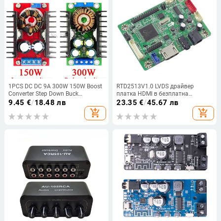
1PCS DC DC 9A 300W 150W Boost
RTD2513V1.0 LVDS драйвер
Converter Step Down Buck
платка HDMI в безплатна
Converter 5-40V to 1.2-35V Power
програма мини платка
9.45
€
/
18.48 лв
23.35
€
/
45.67 лв
module XL4016
add_shopping_cart
add_shopping_cart