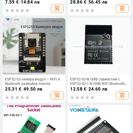
проследяващ робот, съвместим с
ASV3.0 LCD телевизор без
7.59
€
/
14.84 лв
28.86
€
/
56.45 лв
Arduino сенсорен комплект (HS-
драйвери дънна платка HDVX9
add_shopping_cart
add_shopping_cart
F09A: единичен високо ниво
контролна платка 03
триггер; двойно задвижване на
мотори; работна температура
30)
ESP32-S3 камера модул – WiFi и
ESP32-S3-N16R8 съвместим с
Bluetooth развойна платка
ESP32-S3-1-N16R8 WiFi Bluetooth
5.0 модул
25.31
€
/
49.50 лв
12.58
€
/
24.60 лв
add_shopping_cart
add_shopping_cart