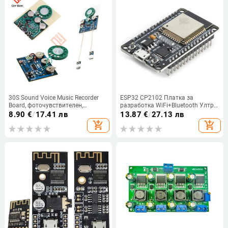
30S Sound Voice Music Recorder
ESP32 CP2102 Платка за
Board, фоточувствителен,
разработка WiFi+Bluetooth Ултра-
чувствителен ключ за
ниска консумация на енергия
8.90
€
/
17.41 лв
13.87
€
/
27.13 лв
управление, програмируем чип,
Двуядрен ESP-32 ESP-32S ESP 32
add_shopping_cart
add_shopping_cart
аудио модул за поздравителна
Видео
картичка Направи си сам