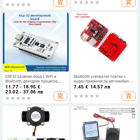
add_shopping_cart
add_shopping_cart
ESP32 развоен борд с WiFi и
Bluetooth усилвател платка с
Bluetooth, двуядрен процесор,
аудио приемник за автомобил -
ESP32-DevKit-32E основна платка
DIY платка за MP3
11.77 - 18.95
€
/
7.45
€
/
14.57 лв
V3
възпроизвеждане
23.02 - 37.06 лв
add_shopping_cart
add_shopping_cart