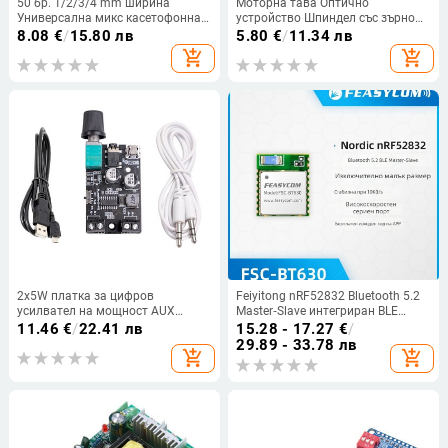
50 бр. 1/2/3/4 mm ширина
Моторна тава Оптично
Универсална микс касетофонна
устройство Шпиндел със зърно
машина Колани Разнообразни
за карта за Sony PS1 CD DVD
8.08
€
/
15.80 лв
5.80
€
/
11.34 лв
плосък гумен колан за CD DVD
Комбиниран аудиокасетофон
add_shopping_cart
add_shopping_cart
рекордери Walkman
Касетофон Дек Диск Грамофон
2x5W платка за цифров
Feiyitong nRF52832 Bluetooth 5.2
усилвател на мощност AUX
Master‑Slave интегриран BLE
високоговорител DC 5V
модул за прозрачно предаване
11.46
€
/
22.41 лв
15.28 - 17.27
€
/
двуканален стерео домашна
на серийни данни
29.89 - 33.78 лв
add_shopping_cart
add_shopping_cart
музика Безжичен модул Аудио
AMP Контрол на силата на звука