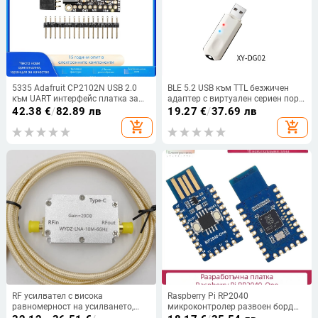
5335 Adafruit CP2102N USB 2.0
BLE 5.2 USB към TTL безжичен
към UART интерфейс платка за
адаптер с виртуален сериен порт
оценка
– Dongle-02, един към много
42.38
€
/
82.89 лв
19.27
€
/
37.69 лв
add_shopping_cart
add_shopping_cart
RF усилвател с висока
Raspberry Pi RP2040
равномерност на усилването,
микроконтролер развоен борд
диапазон 10 MHz–6 GHz,
RP2040-One двуядрен процесор