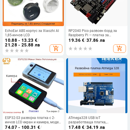
EchoEar ABS корпус за Xiaozhi AI
RP2040 Pico развоен борд за
1,85-инчов LCD
Raspberry Pi — платка за
програмиране и учене на
10.88 - 13.23
€
/
19.36
€
/
37.86 лв
контролер
21.28 - 25.88 лв
add_shopping_cart
add_shopping_cart
ESP32-S3 развојна платка с 2-
ATmega328 USB IoT
инчов LCD екран и камера, модел
разработваща платка,
N16R8
съвместима с Arduino Uno R3 —
74.07 - 100.31
€
/
17.48
€
/
34.19 лв