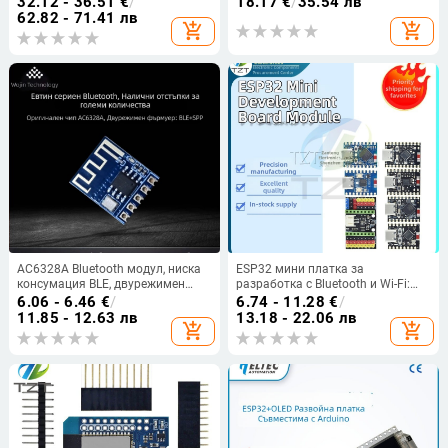
32.12 - 36.51
€
/
18.17
€
/
35.54 лв
усилване 10/20/30/40 dB, за
Python/C платка
62.82 - 71.41 лв
add_shopping_cart
add_shopping_cart
предаване или приемане на
сигнали
AC6328A Bluetooth модул, ниска
ESP32 мини платка за
консумация BLE, двурежимен
разработка с Bluetooth и Wi-Fi:
прозрачен пренос, Master-Slave
SuperMini, ZERO IoT S3, C3, C6, H2
6.06 - 6.46
€
/
6.74 - 11.28
€
/
интегриран, ниска цена
11.85 - 12.63 лв
13.18 - 22.06 лв
add_shopping_cart
add_shopping_cart