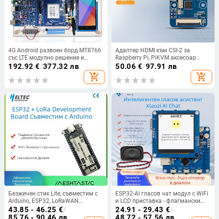
4G Android развоен борд MT8766
Адаптер HDMI към CSI-2 за
със LTE модулно решение и
Raspberry Pi, PiKVM аксесоар
изходен код на SDK
TC358743XBG
192.92
€
/
377.32 лв
50.06
€
/
97.91 лв
add_shopping_cart
add_shopping_cart
Безжичен стик Lite, съвместим с
ESP32-AI гласов чат модул с WiFi
Arduino, ESP32, LoRaWAN
и LCD приставка - флагмански
протокол, WIFI, Bluetooth
модел (ESP32 AI, WiFi, LCD
43.85 - 46.25
€
/
24.91 - 29.43
€
/
приставка, гласов чат)
85.76 - 90.46 лв
48.72 - 57.56 лв