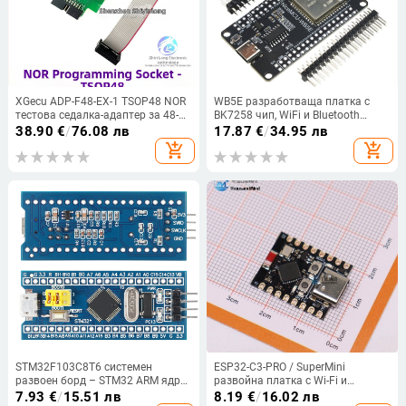
XGecu ADP-F48-EX-1 TSOP48 NOR
WB5E разработваща платка с
тестова седалка-адаптер за 48-
BK7258 чип, WiFi и Bluetooth
пинов чип, съвместим с T48
модул вграден, съвместима с
38.90
€
/
76.08 лв
17.87
€
/
34.95 лв
програмист
Arduino
add_shopping_cart
add_shopping_cart
STM32F103C8T6 системен
ESP32-C3-PRO / SuperMini
развоен борд – STM32 ARM ядро
развойна платка с Wi-Fi и
платка за образование, IP20,
Bluetooth - модул за
7.93
€
/
15.51 лв
8.19
€
/
16.02 лв