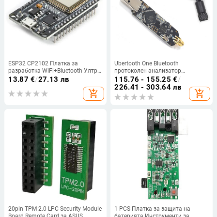
ESP32 CP2102 Платка за
Ubertooth One Bluetooth
разработка WiFi+Bluetooth Ултра-
протоколен анализатор
ниска консумация на енергия
(модуларна система, IP65,
13.87
€
/
27.13 лв
115.76 - 155.25
€
/
Двуядрен ESP-32 ESP-32S ESP 32
лабораторен тест, BLE
226.41 - 303.64 лв
add_shopping_cart
add_shopping_cart
Видео
поддръжка)
20pin TPM 2.0 LPC Security Module
1 PCS Платка за защита на
Board Remote Card за ASUS
батерията Инструменти за