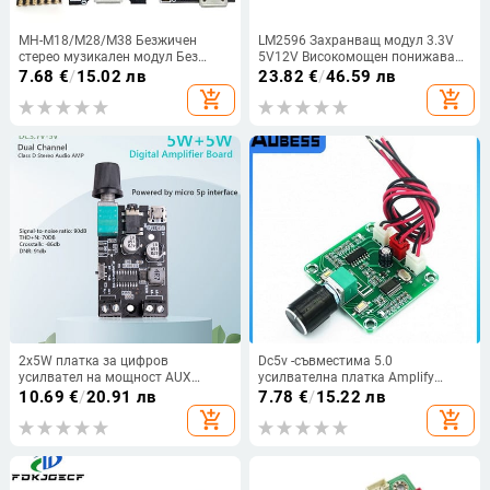
MH-M18/M28/M38 Безжичен
LM2596 Захранващ модул 3.3V
стерео музикален модул Без
5V12V Високомощен понижаващ
загуби Bluetooth-съвместим
модул със защита от свръхток
7.68
€
/
15.02 лв
23.82
€
/
46.59 лв
аудио модул HiFi DIY
add_shopping_cart
add_shopping_cart
Модификационен комплект
2x5W платка за цифров
Dc5v -съвместима 5.0
усилвател на мощност AUX
усилвателна платка Amplify
високоговорител DC 5V
Audio Xh-a158 безжична
10.69
€
/
20.91 лв
7.78
€
/
15.22 лв
двуканален стерео домашна
усилвателна платка за
add_shopping_cart
add_shopping_cart
музика Безжичен модул Аудио
високоговорители 5.0 2023 г.
усилвател с контрол на звука
Нова