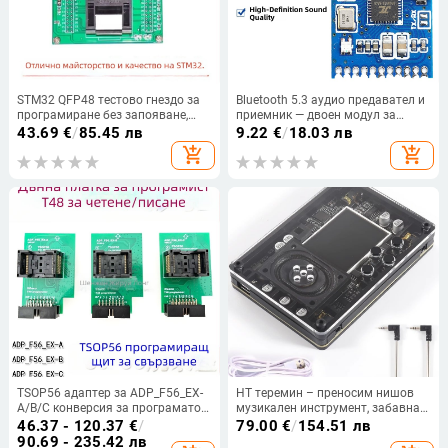
STM32 QFP48 тестово гнездо за
Bluetooth 5.3 аудио предавател и
програмиране без запояване,
приемник — двоен модул за
поддържа F103/F0/F4/L0
стерео безжично предаване на
43.69
€
/
85.45 лв
9.22
€
/
18.03 лв
музика
add_shopping_cart
add_shopping_cart
TSOP56 адаптер за ADP_F56_EX-
HT теремин – преносим нишов
A/B/C конверсия за програматор
музикален инструмент, забавна
T48 — burn-in тест и четене/
гийк джаджа, подарък за
46.37 - 120.37
€
/
79.00
€
/
154.51 лв
писане
приятеля
90.69 - 235.42 лв