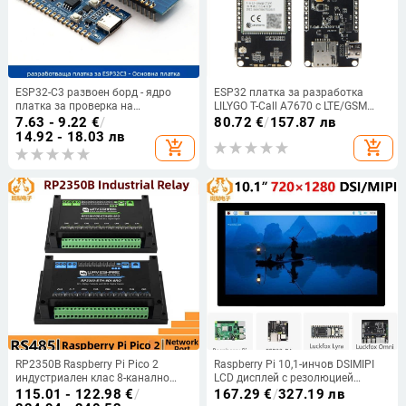
ESP32-C3 развоен борд - ядро
ESP32 платка за разработка
платка за проверка на
LILYGO T-Call A7670 с LTE/GSM
функционалността на ESP32-C3
модул A7670E, 4G/2G
7.63 - 9.22
€
/
80.72
€
/
157.87 лв
чипа, 2,4 GHz Wi-Fi и Bluetooth
14.92 - 18.03 лв
add_shopping_cart
add_shopping_cart
модул
RP2350B Raspberry Pi Pico 2
Raspberry Pi 10,1-инчов DSIMIPI
индустриален клас 8-канално
LCD дисплей с резолюцией
реле с RS485 дигитален вход и
720×1280 ESP32-P4 Luckfox
115.01 - 122.98
€
/
167.29
€
/
327.19 лв
мрежов интерфейс
Lyra/Omni