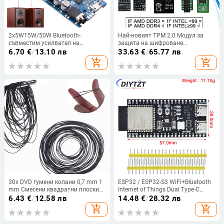
2x5W15W/50W Bluetooth-
Най-новият TPM 2.0 Модул за
съвместим усилвател на
защита на шифроване
мощност 90DB аудио стерео
Дистанционна карта Поддържа
6.70
€
/
13.10 лв
33.63
€
/
65.77 лв
безжичен музикален плейър
версия 2.0 12 14 18 Поддръжка
add_shopping_cart
add_shopping_cart
звукова карта AMP платка
на 20-1 пина Мултимаркова
дънна платка
30x DVD гумени колани 0,7 mm 1
ESP32 / ESP32-S3 WiFi+Bluetooth
mm Смесени квадратни плоски
Internet of Things Dual Type-C
ленти за касетофон
Development Board Core Board
6.43
€
/
12.58 лв
14.48
€
/
28.32 лв
ESP32-S3-DevKit C N16R8 за
add_shopping_cart
add_shopping_cart
Arduino