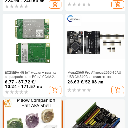
224.94 - 240.53 лв
add_shopping_cart
add_shopping_cart
EC25EFA 4G IoT модул – платка
Mega2560 Pro ATmega2560-16AU
за разработка с PCIe/LCC/M.2
USB CH340G интелигентна
интерфейси, Feihong
електронна развойна платка
6.77 - 87.72
€
/
26.63
€
/
52.08 лв
13.24 - 171.57 лв
add_shopping_cart
add_shopping_cart