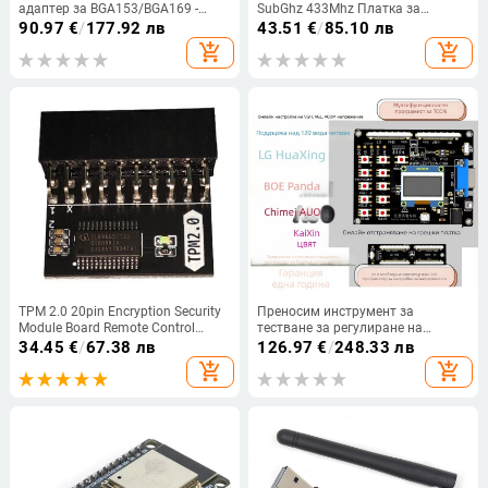
адаптер за BGA153/BGA169 -
SubGhz 433Mhz Платка за
високоскоростно четене и запис
разработка GPIO CC1101 Модул
90.97
€
/
177.92 лв
43.51
€
/
85.10 лв
на мишка за Flipper Zero
add_shopping_cart
add_shopping_cart
Modification
TPM 2.0 20pin Encryption Security
Преносим инструмент за
Module Board Remote Control
тестване за регулиране на
TPM1.2 LPC 20 Pin дънни платки
напрежението на логическа
34.45
€
/
67.38 лв
126.97
€
/
248.33 лв
карта за ASUS MSI ASROCK
платка (VGH/VGL/VCOM), онлайн
add_shopping_cart
add_shopping_cart
GIGABYTE
настройка без компютър, офлайн
програмиране, за ремонт на
телевизори