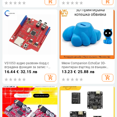
add_shopping_cart
add_shopping_cart
VS1053 аудио развоен борд с
Meow Companion EchoEar 3D-
вградена функция за запис –
принтиран въртящ се външен
модел VS1053, марка Yixinsheng
корпус за котка, LCD-съвместим
16.44
€
/
32.15 лв
13.23
€
/
25.88 лв
add_shopping_cart
add_shopping_cart