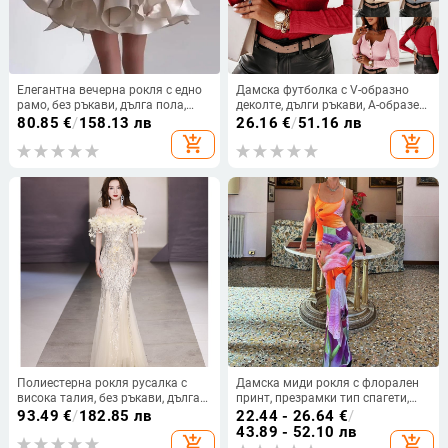
Елегантна вечерна рокля с едно
Дамска футболка с V-образно
рамо, без ръкави, дълга пола,
деколте, дълги ръкави, А-образен
вискозен плат 70–80%,
силует, памучна материя
80.85
€
/
158.13 лв
26.16
€
/
51.16 лв
подходяща за сватби
add_shopping_cart
add_shopping_cart
Полиестерна рокля русалка с
Дамска миди рокля с флорален
висока талия, без ръкави, дълга
принт, презрамки тип спагети,
пола
без ръкави, U-образно деколте,
93.49
€
/
182.85 лв
22.44 - 26.64
€
/
талия в средата
43.89 - 52.10 лв
add_shopping_cart
add_shopping_cart