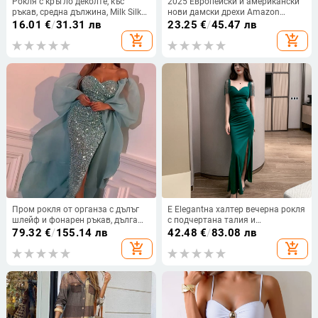
Рокля с кръгло деколте, къс
2025 Европейски и американски
ръкав, средна дължина, Milk Silk
нови дамски дрехи Amazon
плат с 95%+ полиестер, пролет
Двойна презрамка с лятна
16.01
€
/
31.31 лв
23.25
€
/
45.47 лв
2025
ежедневна асиметрична рокля с
add_shopping_cart
add_shopping_cart
кръгло деколте
Пром рокля от органза с дълъг
Е Elegantна халтер вечерна рокля
шлейф и фонарен ръкав, дълга
с подчертана талия и
пола — Пролет 2024
прикриване на корема, дълга
79.32
€
/
155.14 лв
42.48
€
/
83.08 лв
рокля стил русалка за формални
add_shopping_cart
add_shopping_cart
събития