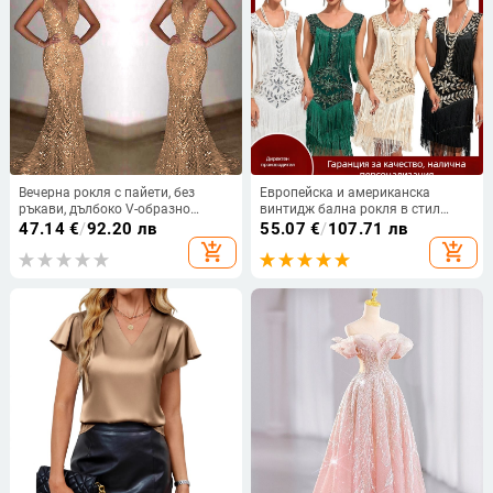
Вечерна рокля с пайети, без
Европейска и американска
ръкави, дълбоко V-образно
винтидж бална рокля в стил
деколте, силует русалка,
Гетсби от 1920 г., танцова пола,
47.14
€
/
92.20 лв
55.07
€
/
107.71 лв
полиестерна тъкан
кръгло деколте, пайети,
add_shopping_cart
add_shopping_cart
бродирана мъниста и пискюли,
рокля с големи размери