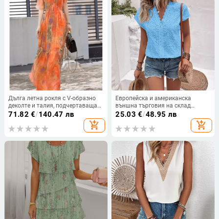
Дълга летна рокля с V-образно
Европейска и американска
деколте и талия, подчертаваща
външна търговия на склад
силуета, плажен принт,
Дамска дантелена декоративна
71.82
€
/
140.47 лв
25.03
€
/
48.95 лв
полиестер, къс ръкав, летен сезон
куха дантелена риза Дамски топ
add_shopping_cart
add_shopping_cart
2024