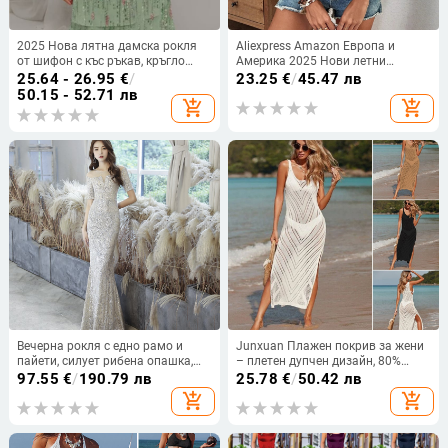
2025 Нова лятна дамска рокля
Aliexpress Amazon Европа и
от шифон с къс ръкав, кръгло
Америка 2025 Нови летни
деколте и къси пластове, на
дантелени топове с V-образно
25.64 - 26.95
€
/
23.25
€
/
45.47 лв
Amazon Independent Station,
деколте, дамски, чистоцветни, без
50.15 - 52.71 лв
add_shopping_cart
add_shopping_cart
европейска и американска
ръкави
трансгранична рокля
Вечерна рокля с едно рамо и
Junxuan Плажен покрив за жени
пайети, силует рибена опашка,
– плетен дупчен дизайн, 80%
дълга пола, полиестер, зимна
полиестер съдържание, подплата
97.55
€
/
190.79 лв
25.78
€
/
50.42 лв
2025
полиестер, тегло 234 g
add_shopping_cart
add_shopping_cart