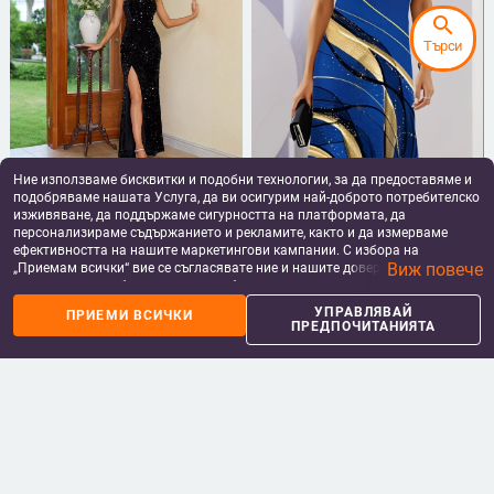
search
Търси
Ние използваме бисквитки и подобни технологии, за да предоставяме и
Европейска и американска
Temu Aliexpress Горещо
подобряваме нашата Услуга, да ви осигурим най-доброто потребителско
трансгранична търговия, секси
продавана флорална 3D
рокля с висок цепка и пайети,
дигитален печат модна
изживяване, да поддържаме сигурността на платформата, да
62.34
€
/
121.93 лв
21.12
€
/
41.31 лв
камуфлажна рокля без
ежедневна широка дамска рокля
персонализираме съдържанието и рекламите, както и да измерваме
add_shopping_cart
add_shopping_cart
презрамки, модна вечерна рокля,
с кръгло деколте
ефективността на нашите маркетингови кампании. С избора на
елегантна
Виж повече
„Приемам всички“ вие се съгласявате ние и нашите доверени партньори
да съхраняваме бисквитки и подобни технологии на вашето устройство
за рекламни и аналитични цели. Можете по всяко време да управлявате
УПРАВЛЯВАЙ
ПРИЕМИ ВСИЧКИ
своите предпочитания, като натиснете „Управлявай предпочитанията“.
ПРЕДПОЧИТАНИЯТА
За повече информация, моля, вижте нашата
Политика за защита на
данните
.