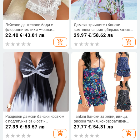
Лейсово дантелово боди с
Дамски тричастен бански
флорални мотиви — секси
комплект с принт, бързосъхнещ
прозрачно тяло, дълбок V гръб и
полиестер със спандекс
22.40
€
/
43.81 лв
29.97
€
/
58.62 лв
открит чат; полиестер 95–100%,
(82%/18%), подплънки за бюст
add_shopping_cart
add_shopping_cart
тънък материал 121–140 г/m2,
произход Фошан, пролет 2024
Разделен дамски бански костюм
Tankini бански за жени, ивици,
с подплънка за бюст и
висока талия, консервативен
завързване, принт, полиестер,
дизайн; подплата в чашката без
27.39
€
/
53.57 лв
27.77
€
/
54.31 лв
висока талия
метална опора; полиестер 85%,
add_shopping_cart
add_shopping_cart
подплата 15% спандекс; без