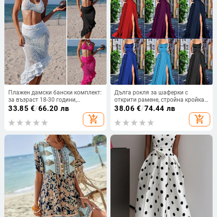
Плажен дамски бански комплект:
Дълга рокля за шаферки с
за възраст 18-30 години,
открити рамене, стройна кройка
презрамков горнище и
за сватбено тържество
33.85
€
/
66.20 лв
38.06
€
/
74.44 лв
трислойна пола в стил лотос,
add_shopping_cart
add_shopping_cart
слънцезащитен слой,
полиестерна материя, подплата
100%, тегло 302 g, за фитнес и
плуване