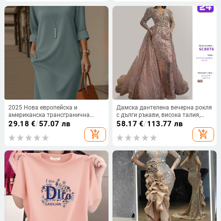
ръкави; долнище: бикини
2025 Нова европейска и
Дамска дантелена вечерна рокля
американска трансгранична
с дълги ръкави, висока талия,
елегантна рокля с кръгло
принцес стил пола, дълга рокля
29.18
€
/
57.07 лв
58.17
€
/
113.77 лв
деколте, универсална,
add_shopping_cart
add_shopping_cart
едноцветна, със страничен джоб
и среден ръкав