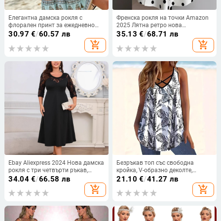
Елегантна дамска рокля с
Френска рокля на точки Amazon
флорален принт за ежедневно
2025 Лятна ретро нова
пътуване до работа, европейска
темпераментна талия Тънка
30.97
€
/
60.57 лв
35.13
€
/
68.71 лв
и американска, трансгранична,
пола за жени
add_shopping_cart
add_shopping_cart
Amazon, 2025 г.
Ebay Aliexpress 2024 Нова дамска
Безръкав топ със свободна
рокля с три четвърти ръкав,
кройка, V-образно деколте,
големи размери, с дантела,
флорален принт, полиестер-
34.04
€
/
66.58 лв
21.10
€
/
41.27 лв
истински кадър
спандекс смес, дигитален печат
add_shopping_cart
add_shopping_cart