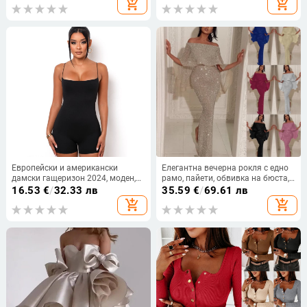
add_shopping_cart
add_shopping_cart
закопчано с къс ръкав на точки
ръкави с наклонено деколте
Европейски и американски
Елегантна вечерна рокля с едно
дамски гащеризон 2024, моден,
рамо, пайети, обвивка на бюста,
външнотърговски, секси, с
дълга молив рокля с висока
16.53
€
/
32.33 лв
35.59
€
/
69.61 лв
прилепнала кройка, с презрамка
талия
add_shopping_cart
add_shopping_cart
и гръб, черни, без ръкави,
гащеризон, модерен, готин