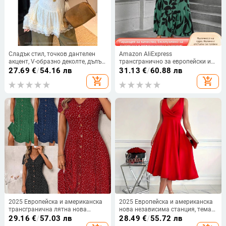
Сладък стил, точков дантелен
Amazon AliExpress
акцент, V-образно деколте, дълъг
трансгранично за европейски и
ръкав, дамска тениска за есен-
американски дамски флорални
27.69
€
/
54.16 лв
31.13
€
/
60.88 лв
зима, стяга талията и оформя
принтирани рокли с висока
add_shopping_cart
add_shopping_cart
силуета, A-линия топ
талия, модни и елегантни
темпераментни рокли
2025 Европейска и американска
2025 Европейска и американска
трансгранична лятна нова
нова независима станция, тема
модна дамска рокля на точки,
на семпла едноцветна рокля с
29.16
€
/
57.03 лв
28.49
€
/
55.72 лв
секси V-образно деколте,
жилетка, ежедневна рокля без