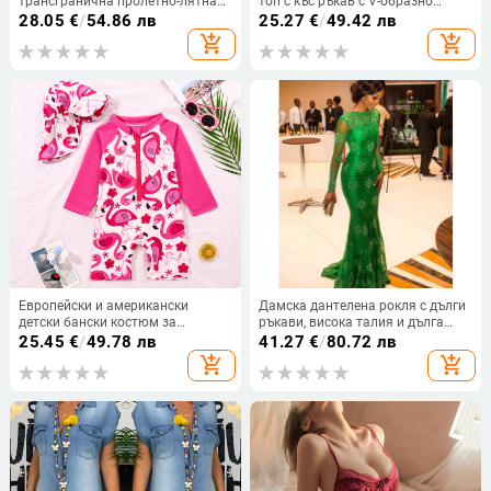
трансгранична пролетно-лятна
топ с къс ръкав с V-образно
2025 нова бохемска
деколте, щампован, дантела,
28.05
€
/
54.86 лв
25.27
€
/
49.42 лв
ваканционна риза с дълъг ръкав
европейска и американска лятна
add_shopping_cart
add_shopping_cart
и V-образно деколте с връзки за
нова тениска с къс ръкав за жени
жени
Европейски и американски
Дамска дантелена рокля с дълги
детски бански костюм за
ръкави, висока талия и дълга
момичета с разделен дълъг
пола, плат: дантела, 95%
25.45
€
/
49.78 лв
41.27
€
/
80.72 лв
ръкав, бански с анимационни
полиестер
add_shopping_cart
add_shopping_cart
герои, детски бански с горещ
извор и слънцезащитен крем,
плувна шапка