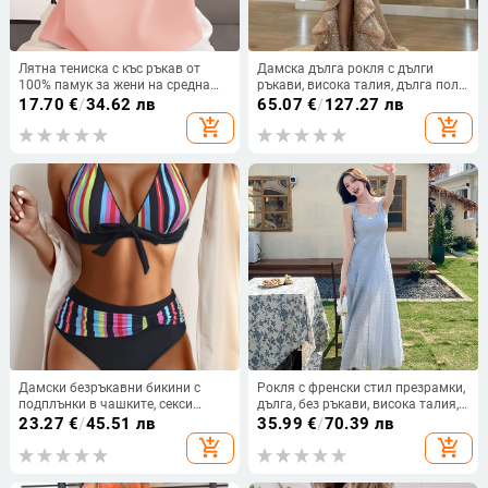
Лятна тениска с къс ръкав от
Дамска дълга рокля с дълги
100% памук за жени на средна
ръкави, висока талия, дълга пола,
възраст, свободна кройка, кръгло
полиестер 95%+
17.70
€
/
34.62 лв
65.07
€
/
127.27 лв
деколте, прикрива корема, стилен
add_shopping_cart
add_shopping_cart
и подходящ за ежедневието
Дамски безръкавни бикини с
Рокля с френски стил презрамки,
подплънки в чашките, секси
дълга, без ръкави, висока талия,
дизайн, полиестерна материя
квадратно деколте
23.27
€
/
45.51 лв
35.99
€
/
70.39 лв
(82% полиестер) и подплата
add_shopping_cart
add_shopping_cart
спандекс 18%, без метална опора,
за плуване