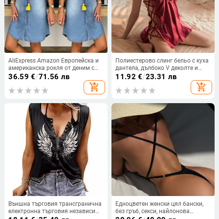
AliExpress Amazon Европейска и
Полиестерово слинг бельо с куха
американска рокля от деним с
дантела, дълбоко V деколте и
катарама и отворен джоб на
презрамкова рокля (90–95%
36.59
€
/
71.56 лв
11.92
€
/
23.31 лв
гърдите, тип „горещи нокти“
полиестер; тънка тъкан 121–140
add_shopping_cart
add_shopping_cart
g/m²; издание зима 2024; MOQ
50)
Външна търговия трансгранична
Едноцветен женски цял бански,
електронна търговия независима
без гръб, секси, найлонова
станция Amazon Amazon нова
материя, подплата найлон 20%,