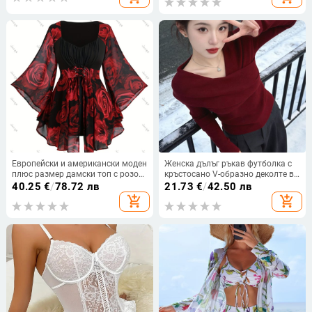
Европейски и американски моден
Женска дълъг ръкав футболка с
плюс размер дамски топ с розов
кръстосано V-образно деколте в
принт и шнур, неправилен ръкав
корейски стил, slim fit, топла
40.25
€
/
78.72 лв
21.73
€
/
42.50 лв
прилеп, средна дължина за жени,
базова дреха за пролетно–
add_shopping_cart
add_shopping_cart
за да изглеждат стройни
есенен и зимен сезон