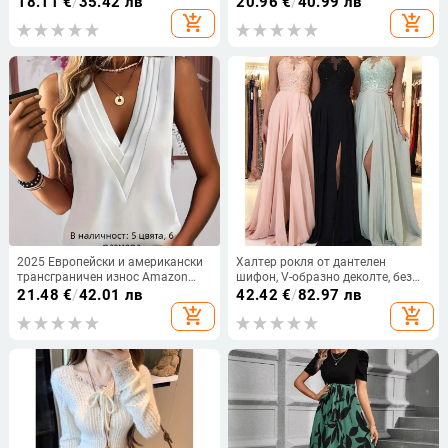
18.11
€
/
35.42 лв
20.96
€
/
40.99 лв
крила щампована цветна
без ръкави
add_shopping_cart
add_shopping_cart
памучна дамска тениска
2025 Европейски и американски
Халтер рокля от дантелен
трансграничен износ Amazon
шифон, V-образно деколте, без
Tiktok Доставка Чист цветен
ръкави, дълга рокля А-линия с
21.48
€
/
42.01 лв
42.42
€
/
82.97 лв
многослоен V-образен деколте
цепка
add_shopping_cart
add_shopping_cart
голям размер дамски жилет