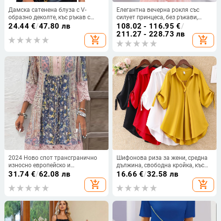
Дамска сатенена блуза с V-
Елегантна вечерна рокля със
образно деколте, къс ръкав с
силует принцеса, без ръкави,
лотосов лист, свободна кройка,
дълга пола, талия средна,
24.44
€
/
47.80 лв
108.02 - 116.95
€
/
еднотонна
полиестер
211.27 - 228.73 лв
add_shopping_cart
add_shopping_cart
2024 Ново спот трансгранично
Шифонова риза за жени, средна
износно европейско и
дължина, свободна кройка, къс
американско облекло Пролет и
ръкав, едноцветна, полиестер
31.74
€
/
62.08 лв
16.66
€
/
32.58 лв
лято Най-продавана ретро
90–95%
add_shopping_cart
add_shopping_cart
щампована дантелена рокля