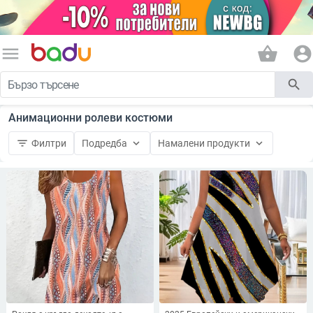
menu
shopping_basket
account_circle
search
Анимационни ролеви костюми
filter_list
keyboard_arrow_down
keyboard_arrow_down
Филтри
Подредба
Намалени продукти