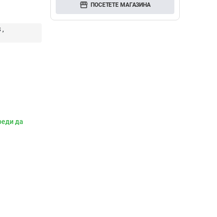
storefront
ПОСЕТЕТЕ МАГАЗИНА
S
реди да