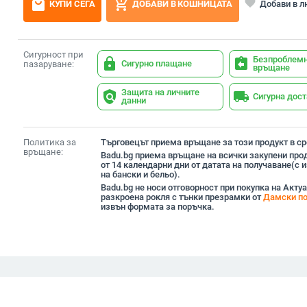
local_mall
add_shopping_cart
favorite
Добави в 
КУПИ СЕГА
ДОБАВИ В КОШНИЦАТА
Сигурност при
Безпроблем
lock
assignment_return
Сигурно плащане
пазаруване:
връщане
Защита на личните
policy
local_shipping
Сигурна дос
данни
Политика за
Търговецът приема връщане за този продукт в сро
връщане:
Badu.bg приема връщане на всички закупени прод
от 14 календарни дни от датата на получаване(с
на бански и бельо).
Badu.bg не носи отговорност при покупка на Акту
разкроена рокля с тънки презрамки от
Дамски по
извън формата за поръчка.