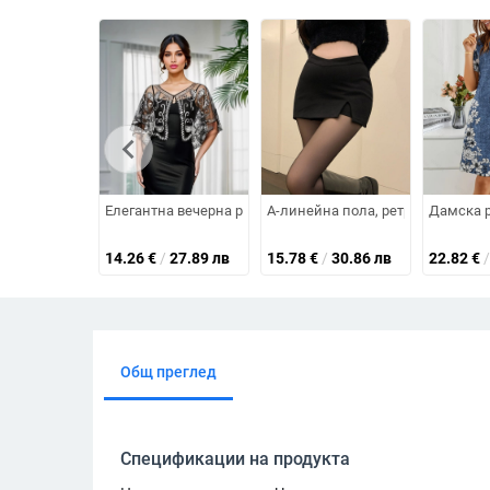
chevron_left
Елегантна вечерна рокля Gatsby с пайети и мрежеста тък
A-линейна пола, ретро стил, мик
Дамска р
14.26
€
/
27.89 лв
15.78
€
/
30.86 лв
22.82
€
/
Общ преглед
Спецификации на продукта