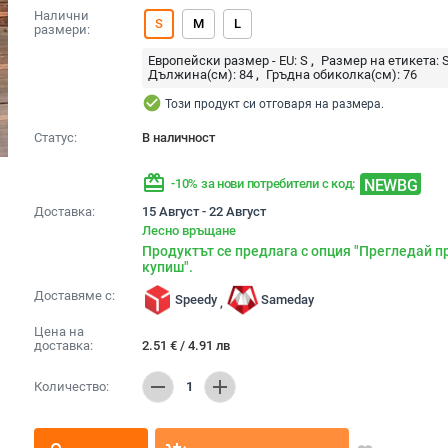
Налични
S
M
L
размери:
Европейски размер - EU:
S
Размер на етикета:
Дължина(см):
84
Гръдна обиколка(см):
76
check_circle
Този продукт си отговаря на размера.
Статус:
В наличност
redeem
NEWBG
-10% за нови потребители с код:
Доставка:
15 Август - 22 Август
Лесно връщане
Продуктът се предлага с опция "Прегледай п
купиш".
Доставяме с:
Speedy
Sameday
,
Цена на
доставка:
2.51
€
/
4.91
лв
remove
add
Количество:
1