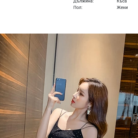
Дължина:
Къса
Пол:
Жени