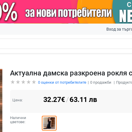
Вход за търг
Актуална дамска разкроена рокля 
0
оценки от потребителите
0
продажби
Продукто
32.27
€
/
63.11
лв
Цена:
Налични
цветове: