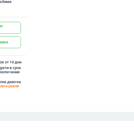
любими
но
тавка
к от 14 дни.
укти в срок
 изключение
ална дамска
ли и рокли