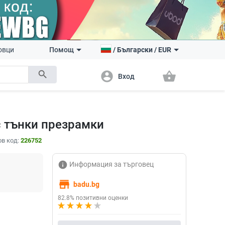
овци
Помощ
/
Български
/
EUR
search
account_circle
shopping_basket
Вход
с тънки презрамки
в код:
226752
info
Информация за търговец
store
badu.bg
82.8% позитивни оценки