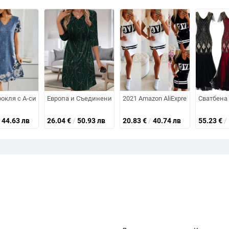
ан, A-образен силует, без ръкави, дълбок V, пришити мъниста; полиесте
роеластична, полиестер 70–80%, лято 2025
окля с A-силует, имитация на деним, европейски и американски стил, с
Европа и Съединените щати, трансгранични есенни и зи
2021 Amazon AliExpress Европейс
Сватбена 
44.63 лв
26.04
€
/
50.93 лв
20.83
€
/
40.74 лв
55.23
€
/