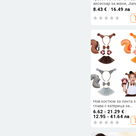
аксесоар за жени, Jiang
пролет 2024
8.43
€
/
16.49 лв
add_s
Нов костюм за лента з
глава с катерица за
Хелоуин, Великденска
6.62 - 21.29
€
/
лента за глава с живот
12.95 - 41.64 лв
add_s
деца, анимационни
сладки плюшени топк