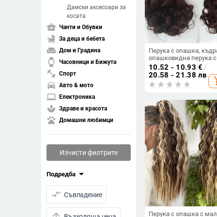
Дамски аксесоари за
косата
business_center
Чанти и Обувки
child_friendly
За деца и бебета
weekend
Перука с опашка, къдр
Дом и Градина
опашковидна перука с
watch
Часовници и Бижута
червена панделка и
10.52 - 10.93
€
/
гребен за фиксация,
fitness_center
Спорт
20.58 - 21.38 лв
add_s
големи вълни, естест
directions_car
Авто & мото
къдрици в стил Pear
Blossom
laptop
Електроника
spa
Здраве и красота
pets
Домашни любимци
Изчисти филтрите
arrow_drop_down
Подредба
compare_arrows
Съвпадение
Перука с опашка с ма
arrow_upward
Възходяща цена