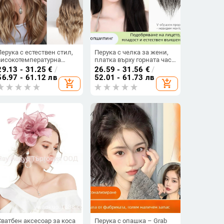
Перука с естествен стил,
Перука с челка за жени,
високотемпературна
платка върху горната част
нишка, модел LC179,
на главата, истински
29.13 - 31.25
€
/
26.59 - 31.56
€
/
прави коси
коси, механизъм на
56.97 - 61.12 лв
52.01 - 61.73 лв
add_shopping_cart
add_shopping_cart
изработка, челки права
или наклонена, не
подлежи на боядисване
или къдрене
Сватбен аксесоар за коса
Перука с опашка – Grab