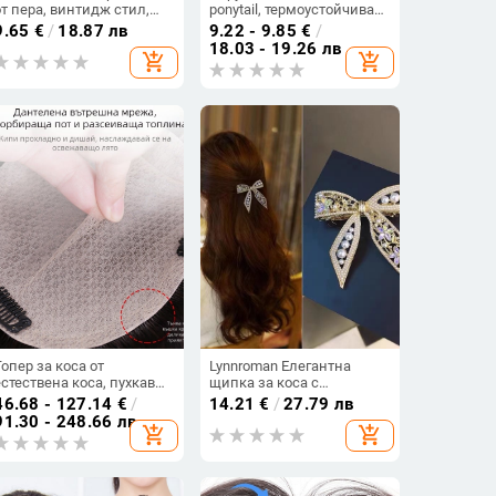
от пера, винтидж стил,
ponytail, термоустойчива
ръчна изработка, есен
коса, механизъм, за
9.65
€
/
18.87 лв
9.22 - 9.85
€
/
2023
дами, не се боядисва
18.03 - 19.26 лв
add_shopping_cart
add_shopping_cart
Топер за коса от
Lynnroman Елегантна
естествена коса, пухкав
щипка за коса с
едночастов топер за
панделка, щипка за
46.68 - 127.14
€
/
14.21
€
/
27.79 лв
дами, с механизъм за
бретон, странична щипка
91.30 - 248.66 лв
add_shopping_cart
add_shopping_cart
обем и подходящ за
за горна част, фиба за
боядисване и къдрене
коса отзад на главата,
пружинна щипка за
корени на косата