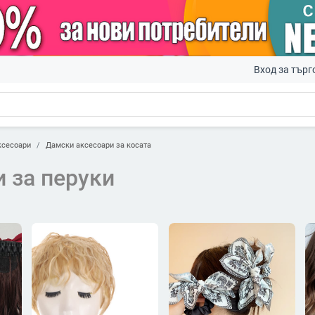
Вход за търг
ксесоари
Дамски аксесоари за косата
 за перуки