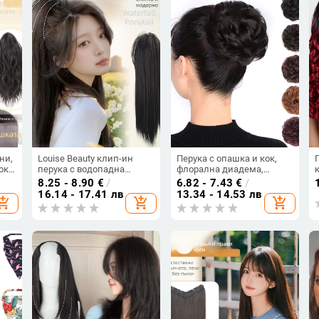
Боядисване:
неподходящо за горещо
боядисване)
ни,
Louise Beauty клип-ин
Перука с опашка и кок,
ока
перука с водопадна
флорална диадема,
висока опашка,
копринена коса,
8.25 - 8.90
€
/
6.82 - 7.43
€
/
а
термоустойчиви влакна
механичен процес, не
16.14 - 17.41 лв
13.34 - 14.53 лв
hopping_cart
add_shopping_cart
add_shopping_cart
боядисваема