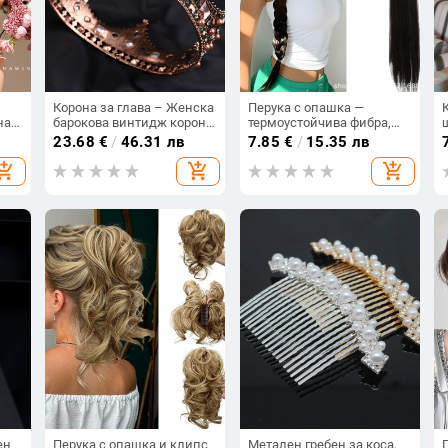
Корона за глава – Женска
Перука с опашка —
на
барокова винтидж корона
термоустойчива фибра,
в европейски стил,
механична конструкция,
23.68
€
/
46.31 лв
7.85
€
/
15.35 лв
л:
инкрустирана с диаманти
подходяща за боядисване
hopping_cart
add_shopping_cart
add_shopping_cart
ия:
и перманентно оформяне
ия:
ен
Перука с опашка и клипс
Метален гребен за коса,