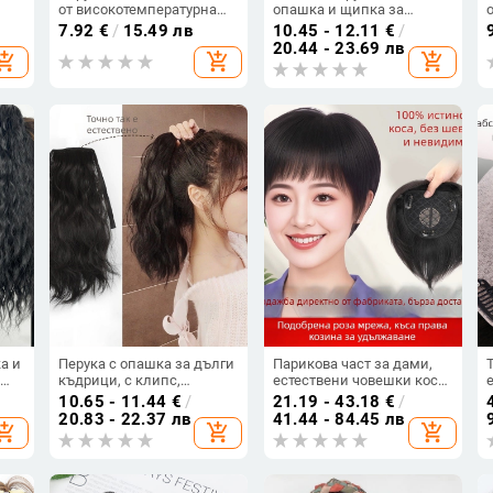
от високотемпературна
опашка и щипка за
тел, боядисваема, модел
захващане — летен
7.92
€
/
15.49 лв
10.45 - 12.11
€
/
XQ061A, лицензиран
естествен стил,
20.44 - 23.69 лв
hopping_cart
add_shopping_cart
add_shopping_cart
частен етикет (модел:
полуопашка с водно-
а
XQ061A; коса:
вълниста къдра
високотемпературна тел;
•
боядисваема: Да;
ва
категория: Перука за
опашка; частен етикет:
Да)
а и
Перука с опашка за дълги
Парикова част за дами,
къдрици, с клипс,
естествени човешки коси,
 ·
синтетична коса,
права коса, модел Hand
10.65 - 11.44
€
/
21.19 - 43.18
€
/
 ·
устойчива на високи
Needle Straight Hair Block,
20.83 - 22.37 лв
41.44 - 84.45 лв
hopping_cart
add_shopping_cart
add_shopping_cart
температури, висока
не се боядисва и не се
опашка, модел dz01
пермва