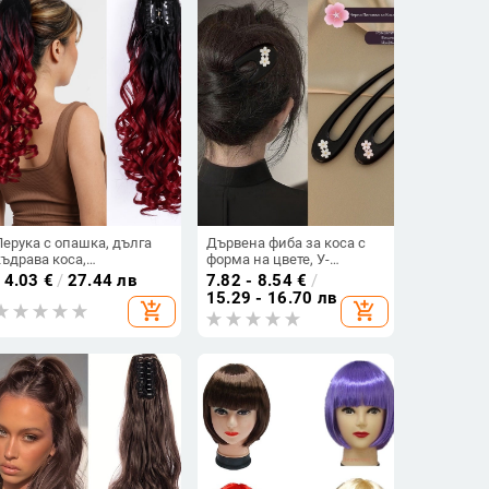
Перука с опашка, дълга
Дървена фиба за коса с
къдрава коса,
форма на цвете, У-
високотемпературно
образна, натурален стил,
14.03
€
/
27.44 лв
7.82 - 8.54
€
/
влакно, боядисва се,
пролет 2025, аксесоар за
15.29 - 16.70 лв
add_shopping_cart
add_shopping_cart
механизъм на изработка
глава
— Kewen