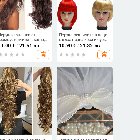
Перука с опашка от
Перука-реквизит за деца
термоустойчиви влакна,
с къса права коса и чубка,
модел 7017, може да се
естествен стил, коса K-
11.00
€
/
21.51 лв
10.90
€
/
21.32 лв
боядисва, марка haylon
wire/P-wire, механичен
add_shopping_cart
add_shopping_cart
ilk
процес, подходяща за
деца