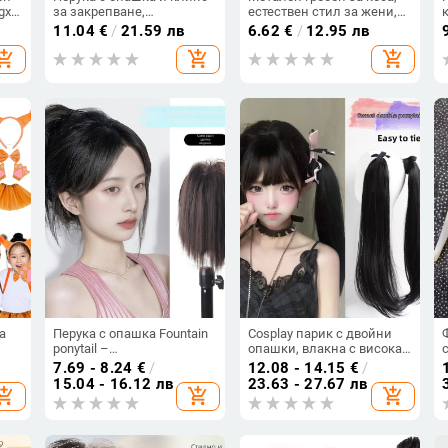
xi,
за закрепване,
естествен стил за жени,
разрошени малки
кристали,
11.04
€
/
21.59 лв
6.62
€
/
12.95 лв
къдрици, модел FY219,
електроплатина,
hopping_cart
add_shopping_cart
add_shopping_cart
високо температурно
възможност за
влакно, подходяща за
персонализиране
дами
а
Перука с опашка Fountain
Cosplay парик с двойни
ponytail –
опашки, влакна с висока
високотемпературно
термоустойчивост, модел:
7.69 - 8.24
€
/
12.08 - 14.15
€
/
ни,
устойчиво влакно,
двойна опашка права
15.04 - 16.12 лв
23.63 - 27.67 лв
hopping_cart
add_shopping_cart
add_shopping_cart
механизъм за обработка,
(Опашка: пакет от коса;
и
за жени, модел Fountain
Материал: влакна с
ponytail, не подлежи на
висока термоустойчивост;
боядисване
Конструкция: механизъм;