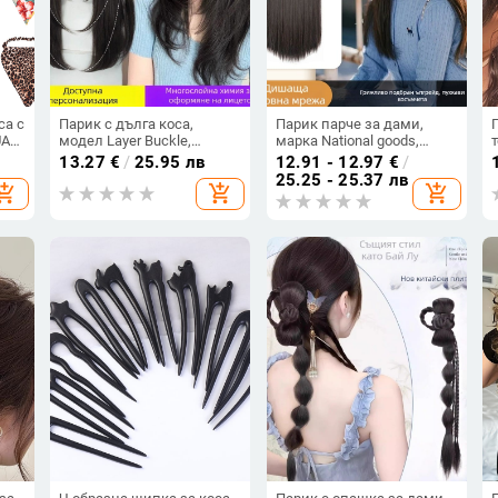
са с
Парик с дълга коса,
Парик парче за дами,
UA
модел Layer Buckle,
марка National goods,
,
високотемпературна
модел HH11656, материал
13.27
€
/
25.95 лв
12.91 - 12.97
€
/
нишка, естествен стил,
на косата:
25.25 - 25.37 лв
hopping_cart
add_shopping_cart
add_shopping_cart
промяна на формата
високотемпературна
s
нишка, тип коса: права