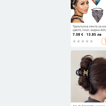
Триъгълна лента за ко
цветя, плат, марка AG
GIRL / GIRL by the bridge
7.08
€
/
13.85 лв
женски стил
add_s