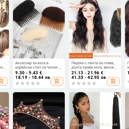
Аксесоар за коса в
Перука с лента за глава,
ени
корейски стил за челки —
дълга права коса, висок
, 80
ръчно изработено,
връх на темето, еднопарче
9.30 - 9.43
€
/
21.13 - 21.96
€
/
пластмаса/смола,
покритие за половината
18.19 - 18.44 лв
41.33 - 42.95 лв
hopping_cart
add_shopping_cart
add_shopping_cart
геометрично
глава, регулируеми челни
стилизиране, марка Fumei
кичури (прави или
наклонени), модели
AT358 AT381,
термоустойчива жица,
естествен вид