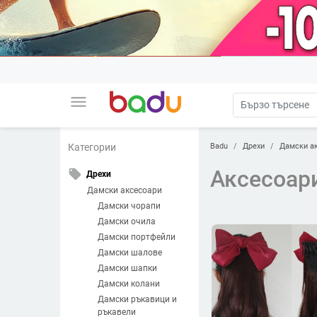
menu
Badu
Дрехи
Дамски а
Категории
Аксесоари
local_offer
Дрехи
Дамски аксесоари
Дамски чорапи
Дамски очила
Дамски портфейли
Дамски шалове
Дамски шапки
Дамски колани
Дамски ръкавици и
ръкавели