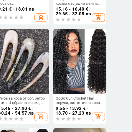
коса от
косъм със ушни ленти,
високотемпературна
боядисана, права коса,
9.21
€
/
18.01 лв
15.16 - 16.40
€
/
коприна, механично
едно парче кичури
29.65 - 32.08 лв
add_shopping_cart
add_shopping_cart
обработване, модел 7057,
не може да се боядисва
или пермва
Фиба за коса от рог, ретро
GoGo Curl Crochet Hair
стил, U-образна форма,
перука, синтетична коса,
марка Jiaomu jiao, лято
африкански плитки
15.46 - 27.90
€
/
9.56 - 13.92
€
/
2025
30.24 - 54.57 лв
18.70 - 27.23 лв
add_shopping_cart
add_shopping_cart