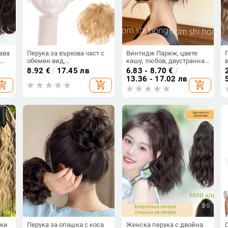
ава
Перука за върхова част с
Винтидж Париж, цвете
обемен вид,
кашу, любов, двустранна
термоустойчива
щипка за хващане,
8.92
€
/
17.45 лв
6.83 - 8.70
€
/
синтетична нишка, къса
висококачествена щипка
13.36 - 17.02 лв
hopping_cart
add_shopping_cart
add_shopping_cart
вени
къдрава прическа,
за глава с панделка, фиба
естествен вид
за коса на гърба на
главата, щипка за акула
лки
Перука за опашка с коса
Женска перука с двойна