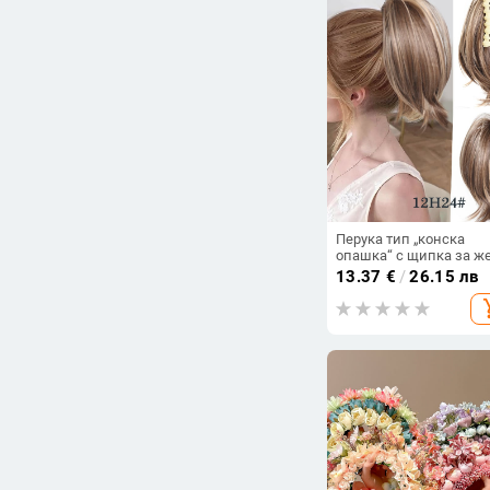
Перука тип „конска
опашка“ с щипка за ж
с косъм и косъм, 22 см
13.37
€
/
26.15 лв
г, с леко накъдрени
add_s
краища.