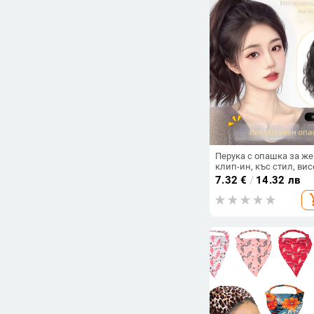
Перука с опашка за же
клип-ин, къс стил, вис
опашка, къдрава,
7.32
€
/
14.32 лв
естествен обем, влакн
add_s
устойчиви на висока
температура