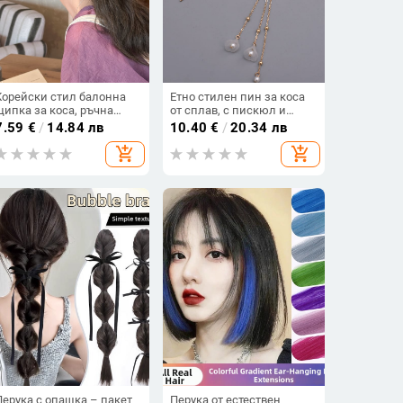
Корейски стил балонна
Етно стилен пин за коса
щипка за коса, ръчна
от сплав, с пискюл и
изработка от плат,
цветна украса, ръчна
7.59
€
/
14.84 лв
10.40
€
/
20.34 лв
аксесоар за глава за
изработка, сватбен
add_shopping_cart
add_shopping_cart
жени, стил фея
аксесоар | Пролет 2024
Перука с опашка – пакет
Перука от естествен