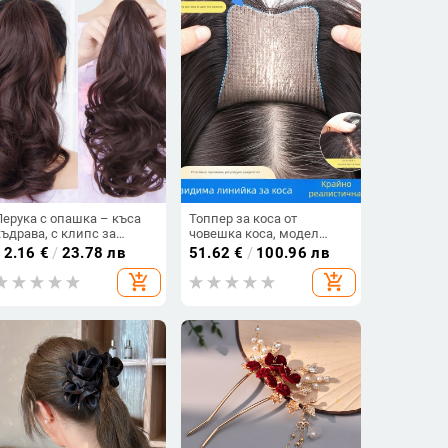
Перука с опашка – къса
Топпер за коса от
къдрава, с клипс за
човешка коса, модел
захващане,
F520, механизъм за
12.16
€
/
23.78 лв
51.62
€
/
100.96 лв
високотемпературна тел,
закрепване, коса: права,
add_shopping_cart
add_shopping_cart
модел 152, за жени, може
може да се боядиса и
да се боядиса
къдри