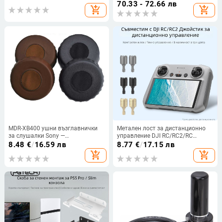
коефициент на усилване и
вградена 8/64/128GB памет.
70.33 - 72.66 лв
add_shopping_cart
add_shopping_cart
усилвател на сигнала, 868/915
MHz, за рутер и мрежова карта
MDR-XB400 ушни възглавнички
Метален лост за дистанционно
за слушалки Sony —
управление DJI RC/RC2/RC
имитационна кожа, протеинова
Pro/RC N1/N2, LKTOP YG-LKT,
8.48
€
/
16.59 лв
8.77
€
/
17.15 лв
повърхност, самозалепващо
алуминиева сплав
add_shopping_cart
add_shopping_cart
задно, 2 чифта (Model MDR-
XB400)