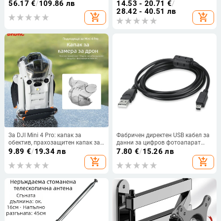
дървесен калъф за PS5 Pro,
задна камера
56.17
€
/
109.86 лв
14.53 - 20.71
€
/
резервен калъф
28.42 - 40.51 лв
add_shopping_cart
add_shopping_cart
За DJI Mini 4 Pro: капак за
Фабричен директен USB кабел за
обектив, прахозащитен капак за
данни за цифров фотоапарат
гимбал и фиксиращ ръкав за
Olympus 12p U1200/U MIN/U MIN
9.89
€
/
19.34 лв
7.80
€
/
15.26 лв
камера — Brdrc Ew10061
S
add_shopping_cart
add_shopping_cart