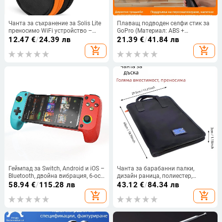
Чанта за съхранение за Solis Lite
Плаващ подводен селфи стик за
преносимо WiFi устройство –
GoPro (Материал: ABS +
найлонова чанта (Модел: 404-
алуминиева сплав;
12.47
€
/
24.39 лв
21.39
€
/
41.84 лв
E002-050038; Тип: Чанта за
Съвместимост: универсална;
add_shopping_cart
add_shopping_cart
съхранение; Материал: Нейлон;
Бранд: Nothing)
За Solis Lite преносимо WiFi
устройство)
Геймпад за Switch, Android и iOS –
Чанта за барабанни палки,
Bluetooth, двойна вибрация, 6-ос
дизайн раница, полиестер,
сенсорно управление, STK-7009F
презрамка с въздушна подложка,
58.94
€
/
115.28 лв
43.12
€
/
84.34 лв
унисекс
add_shopping_cart
add_shopping_cart