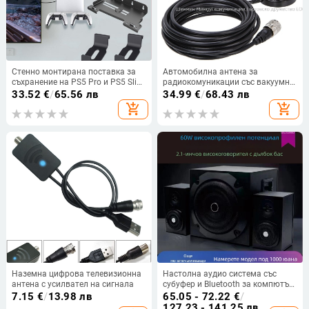
Стенно монтирана поставка за
Автомобилна антена за
съхранение на PS5 Pro и PS5 Slim
радиокомуникации със вакуумна
| Желязо и ABS | Тегло 403 г
чашка, двойна честота 144/430
33.52
€
/
65.56 лв
34.99
€
/
68.43 лв
MHz, обхват 10–50 км, без
add_shopping_cart
add_shopping_cart
батерия, за комуникации
Наземна цифрова телевизионна
Настолна аудио система със
антена с усилвател на сигнала
субуфер и Bluetooth за компютър
и телевизор | Hendel | 220V |
7.15
€
/
13.98 лв
65.05 - 72.22
€
/
дървен корпус | SNR ≥70 dB | без
127.23 - 141.25 лв