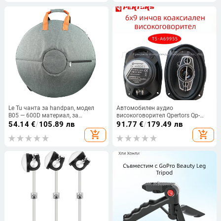
Le Tu чанта за handpan, модел
Автомобилен аудио
B05 — 600D материал, за
високоговорител Qpertors Qp-
етнически ударни аксесоари,
A6995S 6x9-инчов коаксиален
54.14
€
/
105.89 лв
91.77
€
/
179.49 лв
произход Хуэйчжоу.
високоговорител, модифициран
add_shopping_cart
add_shopping_cart
високоговорител за кола