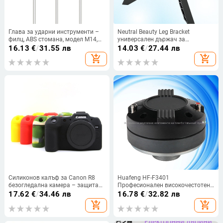
Глава за ударни инструменти –
Neutral Beauty Leg Bracket
филц, ABS стомана, модел M14,
универсален държач за
OPP пакет
смартфон и камера с лого OK
16.13
€
/
31.55 лв
14.03
€
/
27.44 лв
add_shopping_cart
add_shopping_cart
Силиконов калъф за Canon R8
Huafeng HF-F3401
безогледална камера – защита
Професионален високочестотен
от износване и удари (модел R8)
драйвер за сценично аудио —
17.62
€
/
34.46 лв
16.78
€
/
32.82 лв
диафрагма: титанов филм;
add_shopping_cart
add_shopping_cart
корпус: нова пластмаса и желязо