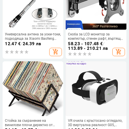
Универсална антена за уоки-токи,
Скоба за LCD монитор за
подходяща за Xiaomi Baofeng
компютър, стенен рафт, въртящ
Handheld Enhanced Signal,
се прибиращ се закачалка за
12.47
€
/
24.39 лв
58.23 - 107.48
€
/
телескопична, сгъваема,
телевизор, универсален стенен
113.89 - 210.21 лв
add_shopping_cart
add_shopping_cart
неръждаема стомана
рафт
Стойка за съхранение на
VR очила с кръстосано огледало,
винилови плочи директно от
3D виртуална реалност G05,