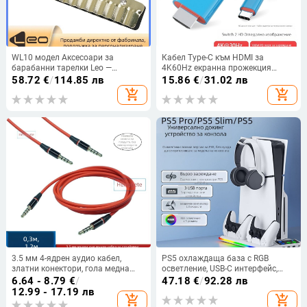
WL10 модел Аксесоари за
Кабел Type-C към HDMI за
барабанни тарелки Leo —
4K60Hz екранна прожекция
западни ударни инструменти,
Nintendo Switch 2 Gen
58.72
€
/
114.85 лв
15.86
€
/
31.02 лв
материал: Друг; опаковка:
add_shopping_cart
add_shopping_cart
Поднос
3.5 мм 4-ядрен аудио кабел,
PS5 охлаждаща база с RGB
златни конектори, гола медна
осветление, USB-C интерфейс,
сърцевина, за цифрови
държач за слушалки и док за
6.64 - 8.79
€
/
47.18
€
/
92.28 лв
устройства
зареждане на контролери,
12.99 - 17.19 лв
add_shopping_cart
add_shopping_cart
съвместима с PS5, PS5 Slim и PS5