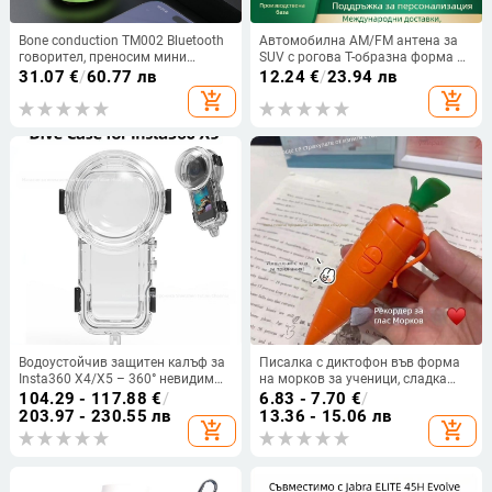
Bone conduction TM002 Bluetooth
Автомобилна AM/FM антена за
говорител, преносим мини
SUV с рогова T-образна форма –
субуфер, метално тяло; Bluetooth
усилване 5 dB, честотен диапазон
31.07
€
/
60.77 лв
12.24
€
/
23.94 лв
5.3, честотен диапазон 100 Hz–
170–240 / 418–458 MHz,
add_shopping_cart
add_shopping_cart
20 kHz, SNR ≥75 dB, 3 W, IPX6
импеданс 50 Ω, работно
водоустойчив
напрежение 5 V
Водоустойчив защитен калъф за
Писалка с диктофон във форма
Insta360 X4/X5 – 360° невидим
на морков за ученици, сладка
дизайн, защита при гмуркане,
играчка
104.29 - 117.88
€
/
6.83 - 7.70
€
/
материал PC/PMMA, включен
203.97 - 230.55 лв
13.36 - 15.06 лв
add_shopping_cart
add_shopping_cart
антизамъгляващ лист