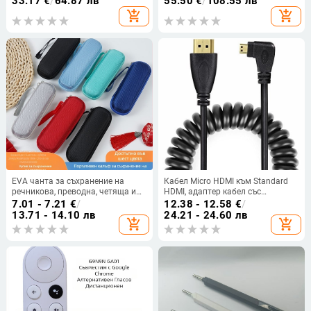
33.17
€
/
64.87 лв
55.50
€
/
108.55 лв
UV защита, поляризирани,
прав, цвят лимон
add_shopping_cart
add_shopping_cart
удобни за носене
EVA чанта за съхранение на
Кабел Micro HDMI към Standard
речникова, преводна, четяща и
HDMI, адаптер кабел със
Bluetooth записваща писалка —
позлатени контакти, дължина 2
7.01 - 7.21
€
/
12.38 - 12.58
€
/
правоъгълна форма, горещо
м, за монитори и SLR камери
13.71 - 14.10 лв
24.21 - 24.60 лв
add_shopping_cart
add_shopping_cart
пресована, готова на склад