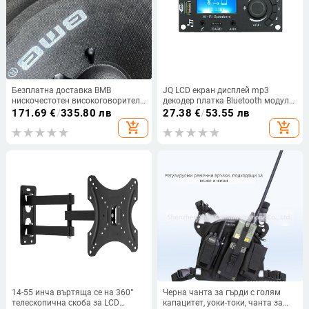
Безплатна доставка BMB
JQ LCD екран дисплей mp3
нискочестотен високоговорител
декодер платка Bluetooth модул
за KTV високоговорител,
DIY продукт автомобилни аудио
171.69
€
/
335.80 лв
27.38
€
/
53.55 лв
субуфер, рог 8 инча, 10 инча, 12
аксесоари аудио усилвател
add_shopping_cart
add_shopping_cart
инча нискочестотен
платка
високоговорител
14-55 инча въртяща се на 360°
Черна чанта за гърди с голям
телескопична скоба за LCD
капацитет, уоки-токи, чанта за