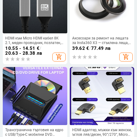
HDMI към Micro HDMI кабел 8K
Аксесоари за ремонт на лещата
2.1, меден проводник, позлатен,
за Insta360 X3 — стъклена леща,
адаптер, за цифрови устройства
съвместим с X3, марка Insta360,
10.55 - 14.51
€
/
39.62
€
/
77.49 лв
национална гаранция
20.63 - 28.38 лв
add_shopping_cart
add_shopping_cart
Трансгранична търговия на едро
HDMI адаптер, мъжки към женски,
с USB/Type-C мобилни DVD
ъглов ляв/десен, 90°/270°, Micro