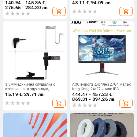
телевизор универсална стойка за
гърди, езда, спортна чанта, ловна
140.94 - 145.36
€
/
48.11
€
/
94.09 лв
монитор функционална стойка
чанта на открито, носеща
275.65 - 284.30 лв
add_shopping_cart
add_shopping_cart
за телевизор за трансгранично
оборудване, инструменти за
ползване
работа
3.5MM единична слушалка с
AOC e-sports дисплей 27G4 малък
извивка на въздуховода,
King Kong 24/27 инчов IPS
подвижни слушалки, единични
компютърен дисплей 180hz
15.19
€
/
29.71 лв
444.47 - 457.23
€
/
слушалки, кабел с голяма
геймърски LCD екран
869.31 - 894.26 лв
add_shopping_cart
add_shopping_cart
бобина, независим
високоговорител, ясно качество
на звука