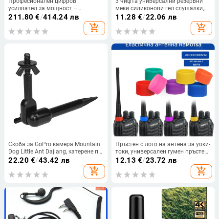
Професионален цифров
3 чифта универсални резервни
усилвател за мощност –
меки силиконови гел слушалки,
двуканален сценичен аудио
безжични слушалки с уоки-токи
211.80
€
/
414.24 лв
11.28
€
/
22.06 лв
комплект за домашна употреба,
Air Sound, розови
add_shopping_cart
add_shopping_cart
подходящ за изяви и
конференции
Скоба за GoPro камера Mountain
Пръстен с лого на антена за уоки-
Dog Little Ant Dajiang, катерене по
токи, универсален гумен пръстен
дърветата, поле за нокти, скално
за уоки-токи, декоративен
22.20
€
/
43.42 лв
12.13
€
/
23.72 лв
катерене, основно спортно
защитен капак за антена,
add_shopping_cart
add_shopping_cart
фиксиране на камерата
аксесоари за продукта