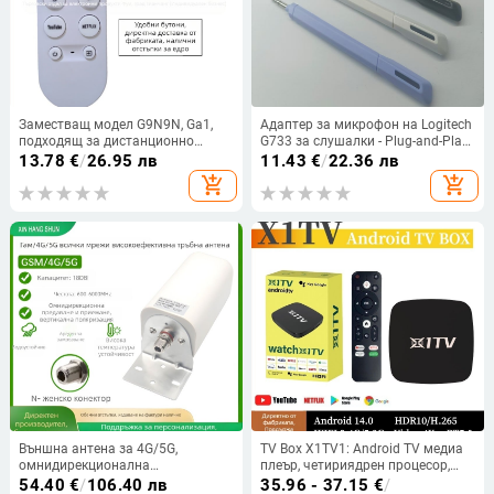
Заместващ модел G9N9N, Ga1,
Адаптер за микрофон на Logitech
подходящ за дистанционно
G733 за слушалки - Plug-and-Play
управление Chromecast Google
ъпгрейд
13.78
€
/
26.95 лв
11.43
€
/
22.36 лв
Google Voice
add_shopping_cart
add_shopping_cart
Външна антена за 4G/5G,
TV Box X1TV1: Android TV медиа
омнидирекционална
плеър, четириядрен процесор,
цилиндрична антена с висок
1080p HD, двубандов Wi‑Fi,
54.40
€
/
106.40 лв
35.96 - 37.15
€
/