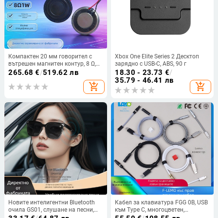
Компактен 20 мм говорител с
Xbox One Elite Series 2 Десктоп
вътрешен магнитен контур, 8 Ω,
зарядно с USB-C, ABS, 90 г
1–2 W, терминални проводници,
265.68
€
/
519.62 лв
18.30 - 23.73
€
/
за охранителни системи, гласово
35.79 - 46.41 лв
add_shopping_cart
add_shopping_cart
оповестяване и усилен бас
Новите интелигентни Bluetooth
Кабел за клавиатура FGG 0B, USB
очила GS01, слушане на песни,
към Type C, многоцветен,
обаждане, шофиране, навигация,
персонализиран, air plug-in, къс,