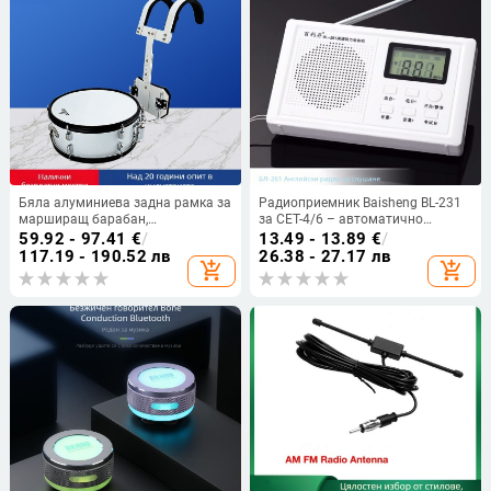
Бяла алуминиева задна рамка за
Радиоприемник Baisheng BL-231
марширащ барабан,
за CET-4/6 – автоматично
персонализиран аксесоар за
търсене на станции, MP3
59.92 - 97.41
€
/
13.49 - 13.89
€
/
ударни инструменти
поддръжка и цифров дисплей
117.19 - 190.52 лв
26.38 - 27.17 лв
add_shopping_cart
add_shopping_cart