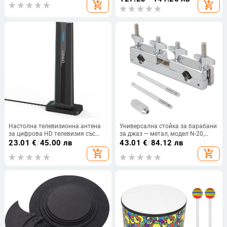
add_shopping_cart
add_shopping_cart
вградена батерия
Настолна телевизионна антена
Универсална стойка за барабани
за цифрова HD телевизия със
за джаз — метал, модел N-20,
USB усилвател за по-широк
подходяща за ударни
23.01
€
/
45.00 лв
43.01
€
/
84.12 лв
обхват
инструменти
add_shopping_cart
add_shopping_cart