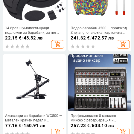
14 броя шумопоглъщащи
Подов барабан J200 – произход
подложки за барабани, за пет
Zhejiang; опаковка: картонена
барабана и три тарелки, гумени
кутия; подходящ за музикални
22.15
€
/
43.32 лв
241.62
€
/
472.57 лв
музикални аксесоари
инструменти и танцови
add_shopping_cart
add_shopping_cart
движения
Аксесоари за барабани WC500 —
Професионален 8-канален
метален крачен педал и
миксер с реверберация и
комплект барабанни палки
еквалайзер, USB и Bluetooth за
77.16
€
/
150.91 лв
257.23
€
/
503.10 лв
сцена и KTV, 7-полосен
add_shopping_cart
add_shopping_cart
еквалайзер