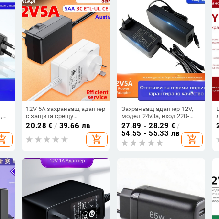
12V 5A захранващ адаптер
Захранващ адаптер 12V,
,
с защита срещу
модел 24v3a, вход 220-
пренатоварване по ток и
380V, код j652-1205000CX,
20.28
€
/
39.66 лв
27.89 - 28.29
€
/
пренапрежение за
сертифициран 3C CE UL
54.55 - 55.33 лв
hopping_cart
add_shopping_cart
add_shopping_cart
индустриални контролни
UKCA SAA PSE KC, OEM
монитори и камери
наличен