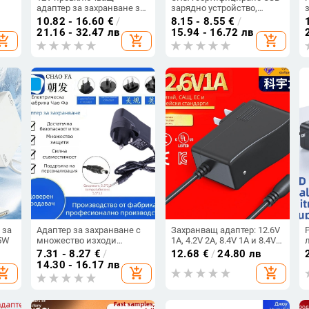
адаптер за захранване за
зарядно устройство,
ик
наблюдателни камери и
компактно захранване за
10.82 - 16.60
€
/
8.15 - 8.55
€
/
LED дисплеи, вход 100-
умни домашни
21.16 - 32.47 лв
15.94 - 16.72 лв
hopping_cart
add_shopping_cart
add_shopping_cart
240V, изход 12V, OEM
устройства, 5V 2A изход,
наличен
5V 1A зарядна глава
 за
Адаптер за захранване с
Захранващ адаптер: 12.6V
5W
множество изходи
1A, 4.2V 2A, 8.4V 1A и 8.4V
3V/6V/7V/9V/15V,
1.5A за дигитална
7.31 - 8.27
€
/
12.68
€
/
24.80 лв
0,5A/1A/1,5A; вход 100-
фоторамка
14.30 - 16.17 лв
hopping_cart
add_shopping_cart
add_shopping_cart
240V; за шлайфане на
ножове и свързани
устройства (мотор и
аудио)