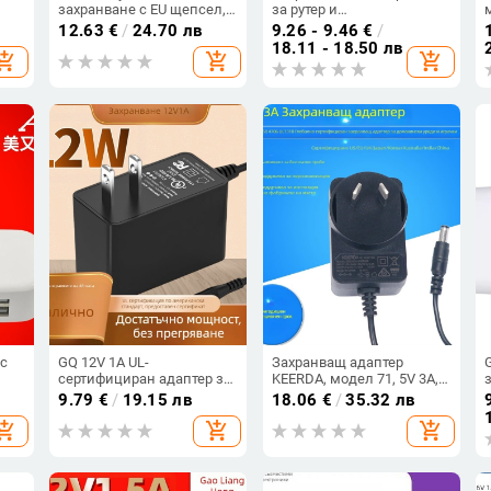
захранване с EU щепсел,
за рутер и
12V 3A / 12V 2.5A / 24V
видеонаблюдение — 3C
12.63
€
/
24.70 лв
9.26 - 9.46
€
/
1.5A, CE сертифицирано
сертифициран, китайски
18.11 - 18.50 лв
hopping_cart
add_shopping_cart
add_shopping_cart
стандарт, модел GQ13-
120100-CC
ъс
GQ 12V 1A UL-
Захранващ адаптер
сертифициран адаптер за
KEERDA, модел 71, 5V 3A,
.5W
захранване за устройства
Австралийски стандарт
9.79
€
/
19.15 лв
18.06
€
/
35.32 лв
и
по американски стандарт
SAA61558, оригинален,
hopping_cart
add_shopping_cart
add_shopping_cart
на
(сет-топ кутия, рутер,
OEM наличен, за мобилни
модем, LED лента)
телефони