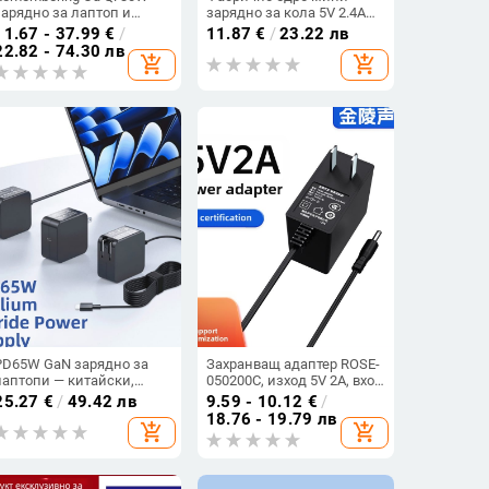
зарядно за лаптоп и
зарядно за кола 5V 2.4A
таблети за 12-инчови
интелигентно
11.67 - 37.99
€
/
11.87
€
/
23.22 лв
устройства – вход 110-
еднопортово зарядно за
22.82 - 74.30 лв
add_shopping_cart
add_shopping_cart
240V, изход 20V, директно
мобилен телефон USB
зареждане, OEM налично
зарядно за кола
PD65W GaN зарядно за
Захранващ адаптер ROSE-
лаптопи — китайски,
050200C, изход 5V 2A, вход
американски,
100-240V, 3C
25.27
€
/
49.42 лв
9.59 - 10.12
€
/
европейски, британски и
сертифициран, OEM
18.76 - 19.79 лв
add_shopping_cart
add_shopping_cart
австралийски стандарти
наличен