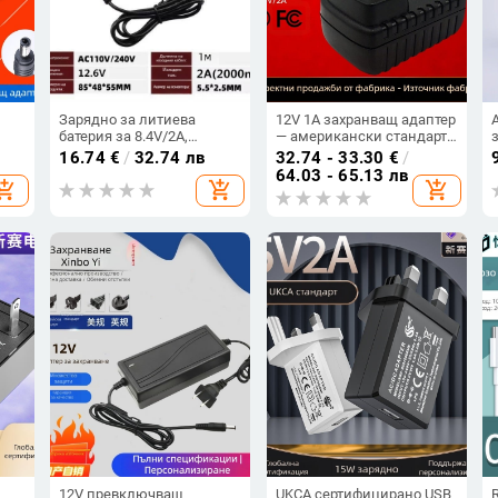
Зарядно за литиева
12V 1A захранващ адаптер
батерия за 8.4V/2A,
— американски стандарт,
12.6V/2A и 21V/2A –
японски и тайвански
16.74
€
/
32.74 лв
32.74 - 33.30
€
/
вход
зарядно за
стандарти; маникюрно-
64.03 - 65.13 лв
hopping_cart
add_shopping_cart
add_shopping_cart
електроинструменти и
козметичен уред и
масажен пистолет
масажор, малък домашен
електроуред
12V превключващ
UKCA сертифицирано USB