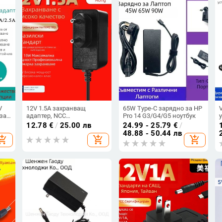
V
12V 1.5A захранващ
65W Type-C зарядно за HP
 за
адаптер, NCC
Pro 14 G3/G4/G5 ноутбук
D
сертифициран според
12.78
€
/
25.00 лв
24.99 - 25.79
€
/
бразилски стандарт, за
48.88 - 50.44 лв
hopping_cart
add_shopping_cart
add_shopping_cart
монитори, робот за
почистване на пода и
настолни лампи