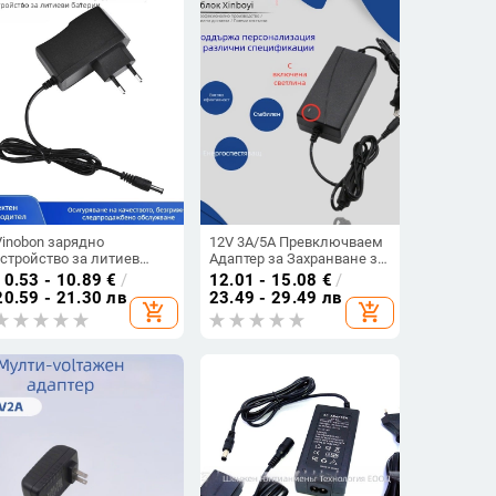
Vinobon зарядно
12V 3A/5A Превключваем
устройство за литиев
Адаптер за Захранване за
батериен пакет и
Set-Top Box,
10.53 - 10.89
€
/
12.01 - 15.08
€
/
захранващ адаптер,
Видеонаблюдение DVR,
20.59 - 21.30 лв
23.49 - 29.49 лв
add_shopping_cart
add_shopping_cart
12.6V1A / 8.4V1.5A /
Камера и Монитор – Вход
25.2V0.5A, 9V изход
100-240V, OEM наличен