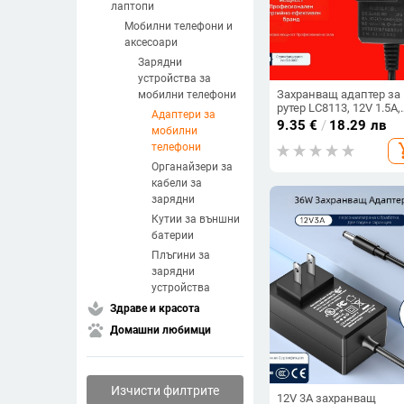
лаптопи
Мобилни телефони и
аксесоари
Зарядни
устройства за
Захранващ адаптер за
мобилни телефони
рутер LC8113, 12V 1.5A,
Адаптери за
18W, вход 100-240V
9.35
€
/
18.29 лв
мобилни
50/60Hz
телефони
add_s
Органайзери за
кабели за
зарядни
Кутии за външни
батерии
Плъгини за
зарядни
устройства
spa
Здраве и красота
pets
Домашни любимци
Изчисти филтрите
12V 3A захранващ