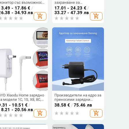
монитор със възможност
захранване за
за персонализация (OEM
водопречистител,
13.49 - 17.86
€
/
17.01 - 24.23
€
/
наличен)
настолно LED DC
26.38 - 34.93 лв
33.27 - 47.39 лв
add_shopping_cart
add_shopping_cart
захранване 24V 120W
GYD Xiaodu Home зарядно
Производители на едро за
за модели 1C, 1S, X8, 8C,
преносими зарядни
8S — адаптер 12V 2A и
устройства за младежки
9.31 - 10.51
€
/
38.58
€
/
75.46 лв
кабел 12V 1,5A
компютри с бързо
18.21 - 20.56 лв
add_shopping_cart
add_shopping_cart
зареждане с висока
мощност и различни
спецификации на
преносими захранвания