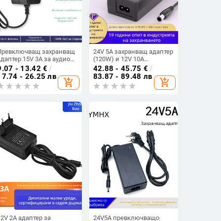
Превключващ захранващ
24V 5A захранващ адаптер
адаптер 15V 3A за аудио
(120W) и 12V 10A
оборудване и устройства
захранващ адаптер за
9.07 - 13.42
€
/
42.88 - 45.75
€
/
за отчитане на времето на
медицинско оборудване,
17.74 - 26.25 лв
83.87 - 89.48 лв
add_shopping_cart
add_shopping_cart
присъствието, с избор на
електрическа повдигаща
изходи 2A/4A/5A
маса и електрическо
одеяло
12V 2A адаптер за
24V5A превключващо