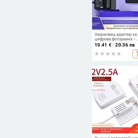
Захранващ адаптер за
цифрова фоторамка –
изходи 12V 1.5A, 9V 2A,
10.41
€
/
20.36 лв
3A; вход 100–240V; CE
add_s
сертифициран; модел
XSD-1201500DEUD