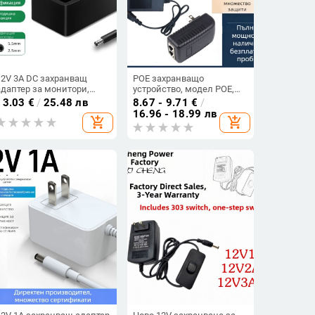
12V 3A DC захранващ
POE захранващо
адаптер за монитори,
устройство, модел POE,
рутери, сет-топ кутии и
OEM наличен, опаковка в
13.03
€
/
25.48 лв
8.67 - 9.71
€
/
камери за
бяла кутия, ново
16.96 - 18.99 лв
add_shopping_cart
add_shopping_cart
видеонаблюдение