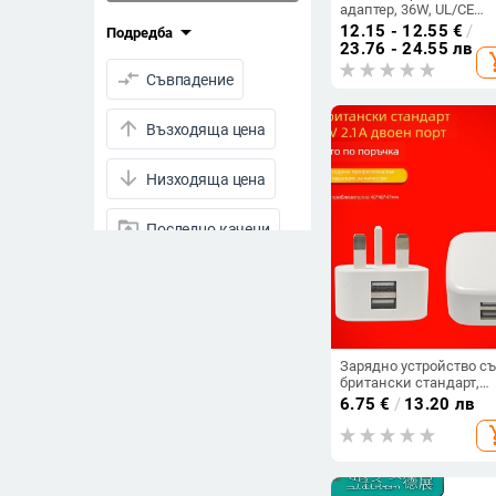
адаптер, 36W, UL/CE
сертифициран за
arrow_drop_down
12.15 - 12.55
€
/
Подредба
видеонаблюдение,
23.76 - 24.55 лв
add_s
монитори и камери
compare_arrows
Съвпадение
arrow_upward
Възходяща цена
arrow_downward
Низходяща цена
drive_folder_upload
Последно качени
visibility
Преглеждания
star_half
Рейтинг
Зарядно устройство с
arrow_drop_down
британски стандарт,
Намалени продукти
двойен порт 5V2.1A, 10
6.75
€
/
13.20 лв
безжично зареждане 
Намалени продукти
add_s
LED компактна настол
лампа
Всички продукти