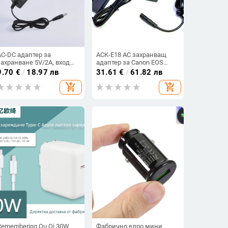
AC-DC адаптер за
ACK-E18 AC захранващ
захранване 5V/2A, вход
адаптер за Canon EOS
110-220V, директно
Rebel T6s, 760D и T7i; вход
9.70
€
/
18.97 лв
31.61
€
/
61.82 лв
зареждане, OEM наличен
100-240V; директно
add_shopping_cart
add_shopping_cart
зареждане; OEM наличен
Remembering Ou Qi 30W
Фабрично едро мини