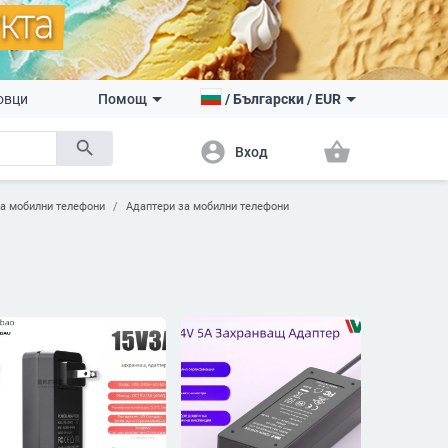
овци
Помощ
/
Български
/
EUR
search
account_circle
shopping_basket
Вход
за мобилни телефони
Адаптери за мобилни телефони