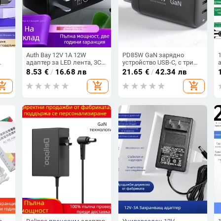
Auth Bay 12V 1A 12W
PD85W GaN зарядно
адаптер за LED лента, 3C
устройство USB-C, с три
 5V
сертифициран, за рутер и
порта, за лаптопи на Apple
8.53
€
/
16.68 лв
21.65
€
/
42.34 лв
сет-топ кутия
hopping_cart
add_shopping_cart
add_shopping_cart