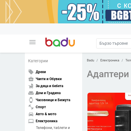
menu
Badu
Електроника
Тел
Категории
Адаптери
local_offer
Дрехи
business_center
Чанти и Обувки
child_friendly
За деца и бебета
weekend
Дом и Градина
watch
Часовници и Бижута
fitness_center
Спорт
directions_car
Авто & мото
laptop
Електроника
Телефони, таблети и