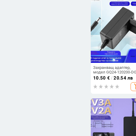
Цена
-
Изчисти филтрите
Захранващ адаптер,
модел GQ24-120200-DG
вход 12V, изход 2A,
10.50
€
/
20.54 лв
сертифициран според
add_s
европейски стандарт