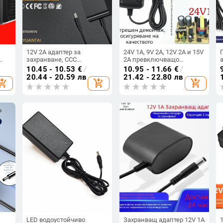
12V 2A адаптер за
24V 1A, 9V 2A, 12V 2A и 15V
захранване, CCC
2A превключващо
сертифициран,
захранване — адаптер за
10.45 - 10.53
€
/
10.95 - 11.66
€
/
висококачествено
зареждане за САЩ, ЕС,
20.44 - 20.59 лв
21.42 - 22.80 лв
hopping_cart
add_shopping_cart
add_shopping_cart
захранване за монитор и
Великобритания и
аквариум
Австралия
LED водоустойчиво
Захранващ адаптер 12V 1A