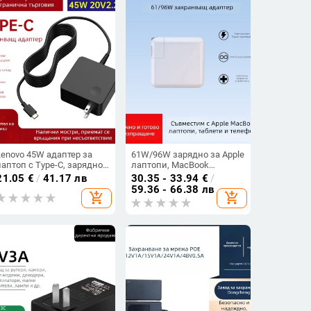
Lenovo 45W адаптер за
61W/96W зарядно за Apple
лаптоп с Type-C, зарядно
лаптопи, MacBook
20V 2.25A
зарядно
21.05
€
/
41.17 лв
30.35 - 33.94
€
/
59.36 - 66.38 лв
add_shopping_cart
add_shopping_cart