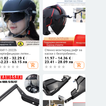
Gb811-2022b
Стенно монтиращ рафт за
сертифициран летен
каски с безпробивно
шлем с двойни визьори
окачване (мотоциклетни
31.82 - 32.29
€
/
11.97 - 14.36
€
/
за електрически
каски; обща
62.23 - 63.15 лв
23.41 - 28.09 лв
add_shopping_cart
add_shopping_cart
превозни средства,
съвместимост)
унисекс, за мотоциклет,
всички сезони