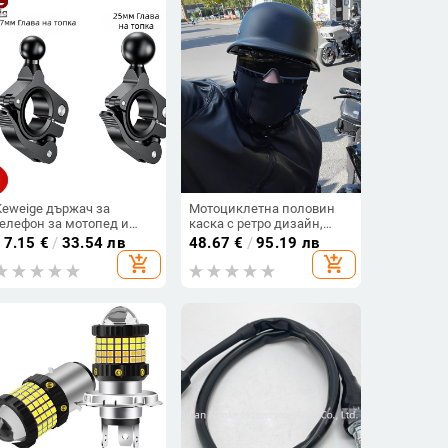
Keweige държач за
Мотоциклетна половин
телефон за мотопед и
каска с ретро дизайн,
велосипед с 17 мм
ABS, 3C сертифицирана,
17.15
€
/
33.54 лв
48.67
€
/
95.19 лв
шарнирна глава и 25 мм
за възрастни,
add_shopping_cart
add_shopping_cart
алуминиева база за
целогодишна употреба
кормило с бързосмен
механизъм (C3/C4)