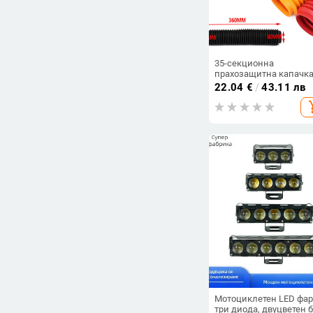
35-секционна
прахозащитна капачка
предна вилка на
22.04
€
/
43.11 лв
мотоциклет за KTM, B
add_s
Honda, Suzuki, Yamaha 
Kawasaki
Мотоциклетен LED фар
три диода, двуцветен 