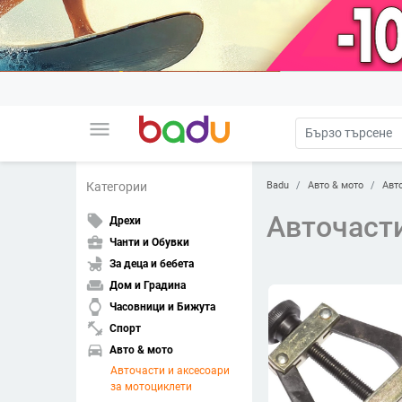
menu
Badu
Авто & мото
Авт
Категории
Авточасти
local_offer
Дрехи
business_center
Чанти и Обувки
child_friendly
За деца и бебета
weekend
Дом и Градина
watch
Часовници и Бижута
fitness_center
Спорт
directions_car
Авто & мото
Авточасти и аксесоари
за мотоциклети