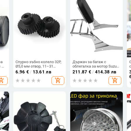
за
Спурно зъбно колело 32P,
Държач за багаж с
и —
Ø5,0 мм отвор, 11–31
облегалка за мотор Suzuki
зъба, монолитна
C50/M50 Intruder Volusia
6.96
€
/
13.61 лв
211.87
€
/
414.38 лв
стоманена конструкция с
VL800 (2005-2014)
hopping_cart
add_shopping_cart
add_shopping_cart
черно покритие, за мотор
на 1/10 RC автомобил