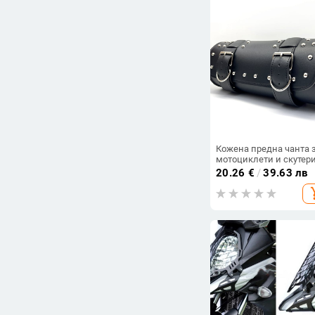
Всички продукти
Цена
-
Изчисти филтрите
Кожена предна чанта 
мотоциклети и скутер
водоустойчива, UV-
20.26
€
/
39.63 лв
устойчива и
add_s
износоустойчива.