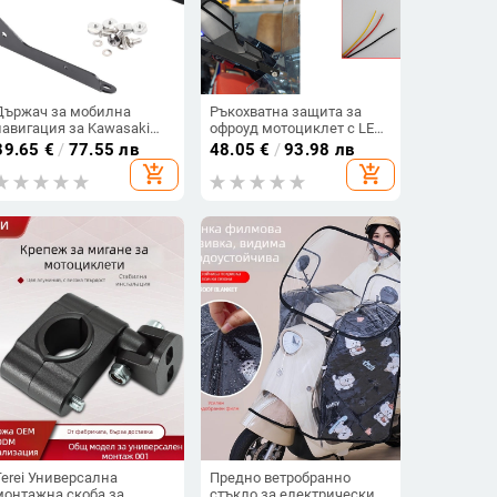
Държач за мобилна
Ръкохватна защита за
навигация за Kawasaki
офроуд мотоциклет с LED
Versys 1000 — S2R,
светлина и дневна
39.65
€
/
77.55 лв
48.05
€
/
93.98 лв
модифициран и
светлина, удароустойчива
add_shopping_cart
add_shopping_cart
разширен
Terei Универсална
Предно ветробранно
монтажна скоба за
стъкло за електрически