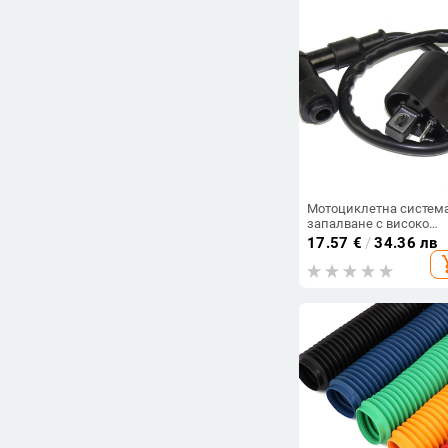
Мотоциклетна система
запалване с високо
напрежение
17.57
€
/
34.36 лв
CG125/CG150/CG250
add_s
(Марка Youyi; Модел
CG125/CG150/CG250;
Приложими
CG125/CG150/CG250;
Високовольтна линия)