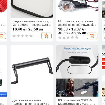
Задна светлина за офроуд
Мотоциклетна сигнална
 за
мотоциклет Prozone CQR
лампа за завой Kawasaki
— универсална, светлина
Ninja 250R EX250 KLX250S
10.48
€
/
20.50 лв
18.83 - 19.87
€
/
MW,
за спирачка и мигачи,
VN650
36.83 - 38.86 лв
hopping_cart
add_shopping_cart
add_shopping_cart
и
модел CQR, 3C сертификат
33333, максимална
мощност 44
 с
Държач за мобилен
RS Оригинален CGX150
бял
телефон и монтаж за KTM
Модифициран VMX стил