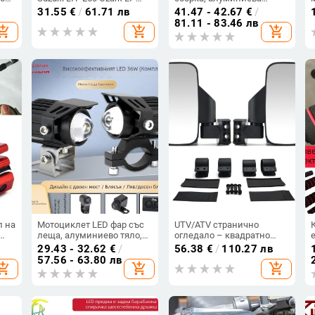
Z250 LTZ 400Z LT-F
конструкция; DC 12–80 V;
31.55
€
/
61.71 лв
41.47 - 42.67
€
/
IP67 водоустойчив; 2500
81.11 - 83.46 лв
hopping_cart
add_shopping_cart
add_shopping_cart
A,
lm; 25 W LED
л на
Мотоциклет LED фар със
UTV/ATV странично
леща, алуминиево тяло,
огледало – квадратно
двуцветни LED чипове,
огледало от стъкло,
29.43 - 32.62
€
/
56.38
€
/
110.27 лв
18W на лампа, 12–85V
корпус PMMA/ABS, модел
57.56 - 63.80 лв
hopping_cart
add_shopping_cart
add_shopping_cart
вход, модел Q9
MIR_UTV_S-23800, монтаж
с тръбна скоба, офроуд