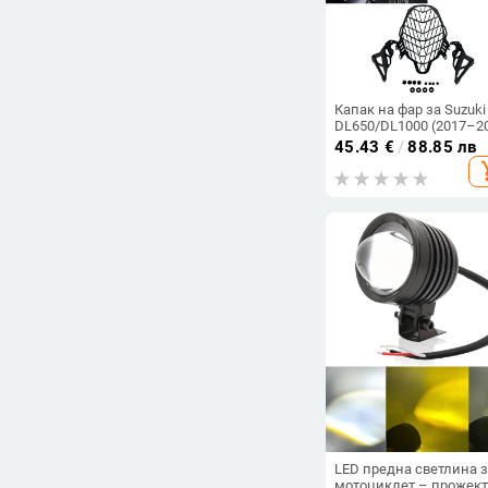
Капак на фар за Suzuki
DL650/DL1000 (2017–2
- водоустойчив, защит
45.43
€
/
88.85 лв
фар, модификационна
add_s
част за мотора
LED предна светлина 
мотоциклет – прожект