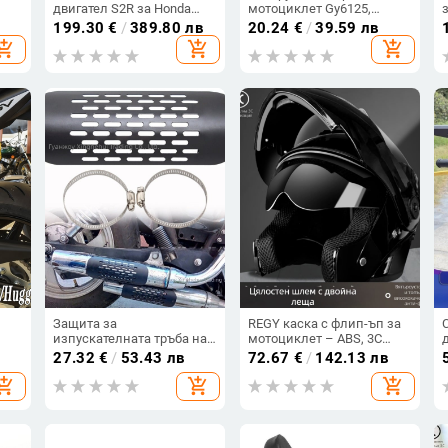
двигател S2R за Honda
мотоциклет Gy6125,
GS
Gold Wing 1800 GL1800,
двупосочно дърпане на
199.30
€
/
389.80 лв
20.24
€
/
39.59 лв
персонализираема,
кодове, магнитен дърпач
hopping_cart
add_shopping_cart
add_shopping_cart
съвместима с Gold Wing
за кодове,
1800 GL1800
мултифункционален
Защита за
REGY каска с флип-ъп за
изпускателната тръба на
мотоциклет – ABS, 3C
мотоциклета –
сертифицирана,
27.32
€
/
53.43 лв
72.67
€
/
142.13 лв
ъс
антиизгарящ капак,
възрастни, всесезонна, за
hopping_cart
add_shopping_cart
add_shopping_cart
марка TrichTu Mount,
градски пътувания
модел OTCOVER00427,
универсална
съвместимост