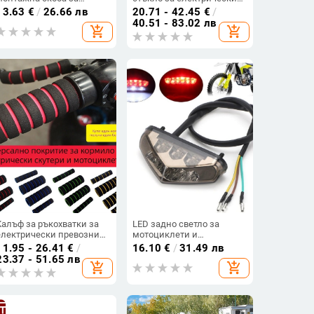
мотоциклетен прожектор
мотоциклет – прозрачно,
13.63
€
/
26.66 лв
20.71 - 42.45
€
/
– универсален монтаж,
водоустойчиво,
40.51 - 83.02 лв
add_shopping_cart
add_shopping_cart
LED фар, амортизаторна
слънцезащитно; модел
скоба
001; подходящо за мотори
с огледало за обратно
виждане и без кошница;
материал: Oxford плат +
пластмаса
Калъф за ръкохватки за
LED задно светло за
електрически превозни
мотоциклети и
средства и мотори —
електрически превозни
11.95 - 26.41
€
/
16.10
€
/
31.49 лв
аксесоари за
средства, триъгълно
23.37 - 51.65 лв
add_shopping_cart
add_shopping_cart
модификация, газ,
червено спирачно задно
антифриз,
осветление за заден
противохлъзваща гъба,
калник
мек гел