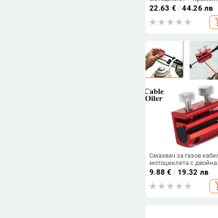
с висока яркост за
22.63
€
/
44.26 лв
електрически
add_s
велосипеди, модел T6
1200 lm, IP65
Смазвач за газов кабе
мотоциклета с двойна
глава
9.88
€
/
19.32 лв
add_s