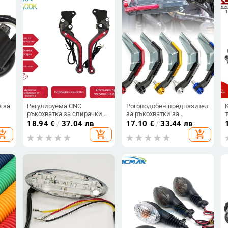
 за
Регулируема CNC
Рогоподобен предпазител
ръкохватка за спирачки
за ръкохватки за
на универсален
мотоциклет и
18.94
€
/
37.04 лв
17.10
€
/
33.44 лв
мотоциклет с индикатор
електрически скутер –
hopping_cart
add_shopping_cart
add_shopping_cart
за завой, за предна и
защита на кормилото от
задна барабанна
вятър
спирачка