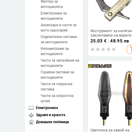
Филтри за
мотоциклети
Електроника за
мотоциклети
Аксесоари и части за
мото каросерия
Инструмент за натяган
заключване на вериги
Отделителни системи
мотоциклети и
25.03
€
/
48.95 лв
за мотоциклети
велосипеди, OEM мод
add_s
25-60#.
Километражи за
мотоциклети
Части за запалване на
мотоциклети
Горивни системи за
мотоциклети
Части за спирачна
система
Части за скоростна
кутия
laptop
Електроника
spa
Здраве и красота
pets
Домашни любимци
Светлина за завой на