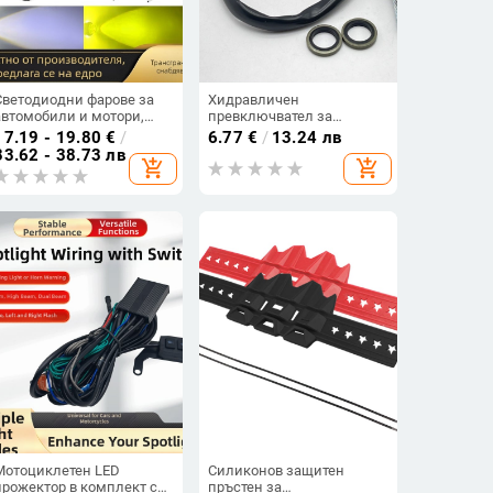
Светодиодни фарове за
Хидравличен
автомобили и мотори,
превключвател за
двуцветни бял и жълт,
спирачен маркуч на
17.19 - 19.80
€
/
6.77
€
/
13.24 лв
H4/H6/BA20D12-80V,
мотоциклет, 10x1.25mm,
33.62 - 38.73 лв
add_shopping_cart
add_shopping_cart
висока яркост
превключвател за задно
светло
Мотоциклетен LED
Силиконов защитен
прожектор в комплект с
пръстен за