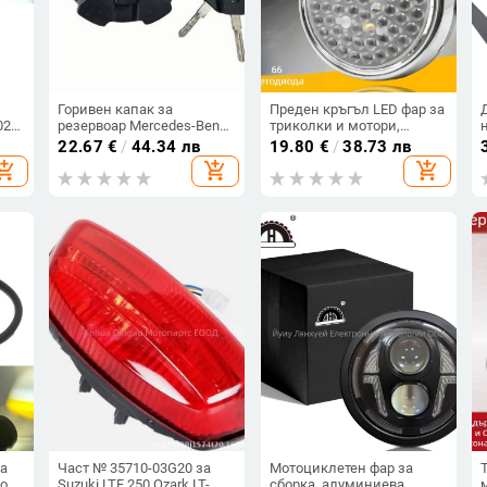
Горивен капак за
Преден кръгъл LED фар за
020)
резервоар Mercedes-Benz
триколки и мотори,
а на
камиони (Actros, MP4,
универсален 12-80V, 60W,
22.67
€
/
44.34 лв
19.80
€
/
38.73 лв
MP5) – A0004707905,
2500 лм, 66 LED
hopping_cart
add_shopping_cart
add_shopping_cart
A0004706605, с помощ при
монтажа
за
Част № 35710-03G20 за
Мотоциклетен фар за
ор
Suzuki LTF 250 Ozark LT-
сборка, алуминиева