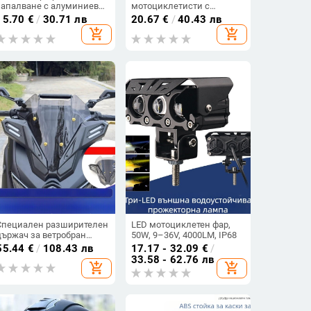
запалване с алуминиево
мотоциклетисти с
ядро и пластмасов корпус
еластичен топъл
15.70
€
/
30.71 лв
20.67
€
/
40.43 лв
за мини мотоциклети
материал
add_shopping_cart
add_shopping_cart
Специален разширителен
LED мотоциклетен фар,
държач за ветробран
50W, 9–36V, 4000LM, IP68
NMAX към XMAX, модел
55.44
€
/
108.43 лв
17.17 - 32.09
€
/
NMAX155, марка Jpa
33.58 - 62.76 лв
add_shopping_cart
add_shopping_cart