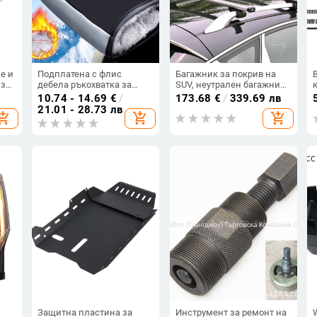
е и
Подплатена с флис
Багажник за покрив на
 за
дебела ръкохватка за
SUV, неутрален багажник
електрически
за багаж, кутия за багаж,
10.74 - 14.69
€
/
173.68
€
/
339.69 лв
ел
велосипеди и мотори –
напречна греда от
21.01 - 28.73 лв
hopping_cart
add_shopping_cart
add_shopping_cart
водоустойчива зимна
алуминиева сплав с
защита за ръцете
ключалка
Защитна пластина за
Инструмент за ремонт на