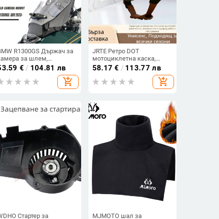
BMW R1300GS Държач за
JRTE Ретро DOT
камера за шлем,
мотоциклетна каска,
Фиксиран монтаж за
унисекс,
53.59
€
/
104.81 лв
58.17
€
/
113.77 лв
видеорегистратор и
персонализирана каска
add_shopping_cart
add_shopping_cart
Аксесоар за рамката на
за езда със декорация за
камерата
слушалки
WDHO Стартер за
MJMOTO шал за